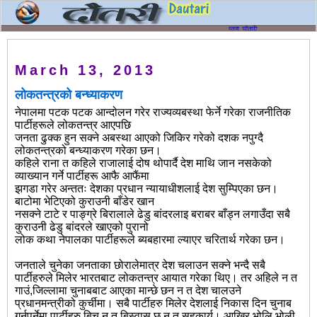
March 13, 2013
लोकतन्त्रको बन्ध्याकरण
नेपालमा पटक पटक आन्दोलन गरेर राज्यव्यबस्था फेर्ने गरेका राजनीतिक
पार्टीहरूले लोकतन्त्र आएपछि
जनता ढुक्क हुन सक्ने अबस्था आएको जिकिर गरेको दशक नपुग्दै
लोकतन्त्रको बन्ध्याकरण गरेका छन।
कहिले राना त कहिले राजालाई दोष थोपार्दै देश माथि जान नसकेको
व्याख्यान गर्ने पार्टीहरू आफै आफैंमा
झगडा गरेर अन्ततः देशका प्रधान न्यायाधीशलाई देश सुम्पिएका छन।
बाटोमा भेटिएको कुराउनी बाँडेर खान
नसक्ने टाटे र पाङ्ग्रे बिरालाले ढेडु बांदरलाइ बराबर बाँड्न लगाउँदा सबै
कुराउनी ढेडु बांदरले खाएको पुरानो
लोक कथा नेपालका पार्टीहरूले ब्यबहारमा ल्याएर चरितार्थ गरेका छन।
जनताले चुनेका जनताका छोरालेमात्र देश चलाउन सक्ने भन्दै सबै
पार्टीहरुले मिलेर भारतबाट लोकतन्त्र आयात गरेका थिए। तर अहिले न त
गाउं,जिल्लामा चुनाबबाट आएका मान्छे छन न त देश चालउने
प्रधानमन्त्रीको कुर्चीमा। सबै पार्टीहरु मिलेर देशलाई निकास दिन चुनाब
गर्नुपर्नेमा पार्टीहरु बिच न त बिस्वास छ न त सहकार्य। आखिर भोलि भोली