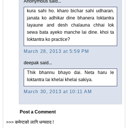
Anonymous said...
kura sahi ho. kharo bichar sahi udharan.
janata ko adhikar dine bhanera loktantra
layaune and desh chalauna chhai lok
sewa bata ayeko manche lai dine. khoi ta
loktantra ko practice?
March 28, 2013 at 5:59 PM
deepak said...
Thik bhannu bhayo dai. Neta haru le
loktantra lai khelai khelai sakiya.
March 30, 2013 at 10:11 AM
Post a Comment
>>> कमेन्टको लागि धन्यवाद !