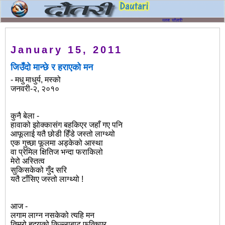
January 15, 2011
जिउँदो मान्छे र हराएको मन
- मधु माधुर्य, मस्को
जनवरी-२, २०१०
कुनै बेला -
हावाको झोक्कासंग बहकिएर जहाँ गए पनि
आफूलाई यतै छोडी हिँडे जस्तो लाग्थ्यो
एक गुच्छा फूलमा अड्केको आस्था
वा प्रेमिल क्षितिज भन्दा फराकिलो
मेरो अस्तित्व
सुकिसकेको गुँद सरि
यतै टाँसिए जस्तो लाग्थ्यो !
आज -
लगाम लाग्न नसकेको त्यहि मन
तिम्रो हृदयको किल्लाबाट फुत्किएर