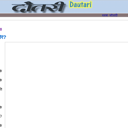
10
भोर?
े
के
ति
के
र?
े