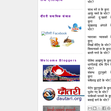
भोर?
साथ मरे त के कुरा
आफूं नमरे के भोर?
दौंतरी समाजिक संजाल
अरुको दु:खको 
कुरा
सुखलाइ अंगाले 
भोर?
प्याराका प्यासको 
कुरा्
तिर्खा मेटिए के भोर?
सिमानाको त के कुरा
बास्तै नगरे के भोर?
Welcome Bloggers
पोतेमा अल्झनु के कुर
धागोलाई दोष दिन 
भोर?
संबन्ध टुट्नुको 
कुरा
सबैलाइ ढांटे के भोर
भेटेर छुट्नुको के कुर
भुलेर गए के भोर?
भत्केको घरको के कु
बसाई सर्न के भोर?