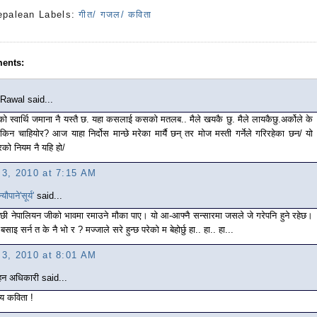
epalean
Labels:
गीत/ गजल/ कविता
ents:
Rawal said...
 स्वार्थि जमाना नै यस्तै छ. यहा कसलाई कसको मतलब.. मैले खयकै छु. मैले लायकैछु.अर्कोले के
. किन चाहियोर? आज याहा निर्दोस मान्छे मरेका मार्यै छन् तर मोज मस्ती गर्नेले गरिरहेका छन/ यो
रको नियम नै यहि हो/
l 3, 2010 at 7:15 AM
ौपाने'सूर्य'
said...
 पछी नेपालियन जीको भावमा रमाउने मौका पाए। यो आ-आफ्नै सन्सारमा जसले जे गरेपनि हुने रहेछ।
बसाइ सर्न त के नै भो र ? मज्जाले सरे हुन्छ परेको म बेहोर्छु हा.. हा.. हा...
l 3, 2010 at 8:01 AM
हन अधिकारी said...
ग्य कविता !