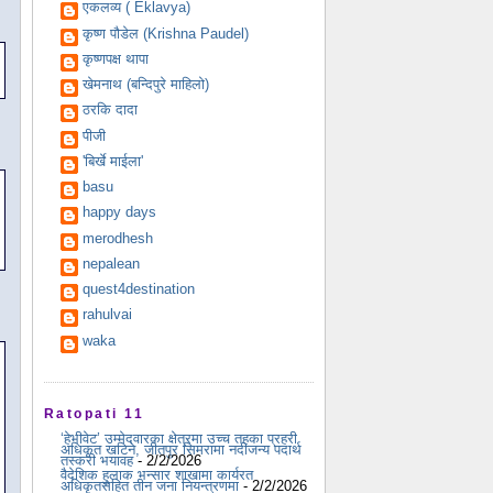
एकलव्य ( Eklavya)
कृष्ण पौडेल (Krishna Paudel)
कृष्णपक्ष थापा
खेमनाथ (बन्दिपुरे माहिलो)
ठरकि दादा
पीजी
'बिर्खे माईला'
basu
happy days
merodhesh
nepalean
quest4destination
rahulvai
waka
Ratopati 11
‘हेभीवेट’ उम्मेदवारका क्षेत्रमा उच्च तहका प्रहरी
अधिकृत खटिने, जीतपुर सिमरामा नदीजन्य पदार्थ
तस्करी भयावह
- 2/2/2026
वैदेशिक हुलाक भन्सार शाखामा कार्यरत
अधिकृतसहित तीन जना नियन्त्रणमा
- 2/2/2026