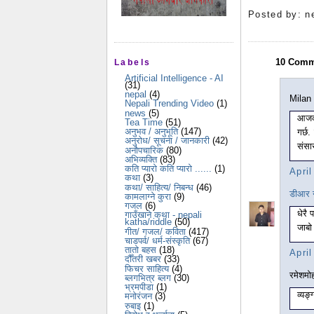
Posted by:
n
10 Comm
Labels
Artificial Intelligence - AI
(31)
nepal
(4)
Milan 
Nepali Trending Video
(1)
news
(5)
आजको
Tea Time
(51)
अनुभव / अनुभूति
(147)
गर्छ
अनुरोध/ सूचना / जानकारी
(42)
संसा
अनौपचारिक
(80)
अभिव्यक्ति
(83)
कति प्यारो कति प्यारो ......
(1)
Apri
कथा
(3)
कथा/ साहित्य/ निबन्ध
(46)
डीआर न्य
कामलाग्ने कुरा
(9)
गजल
(6)
धेरै
गाउँखाने कथा - nepali
katha/riddle
(50)
जाबो 
गीत/ गजल/ कविता
(417)
चाडपर्व/ धर्म-संस्कृति
(67)
तातो बहस
(18)
Apri
दौँतरी खबर
(33)
फिचर साहित्य
(4)
रमेशमो
ब्लगभित्र ब्लग
(30)
भ्रमपीडा
(1)
व्यङ्
मनोरंजन
(3)
रुबाइ
(1)