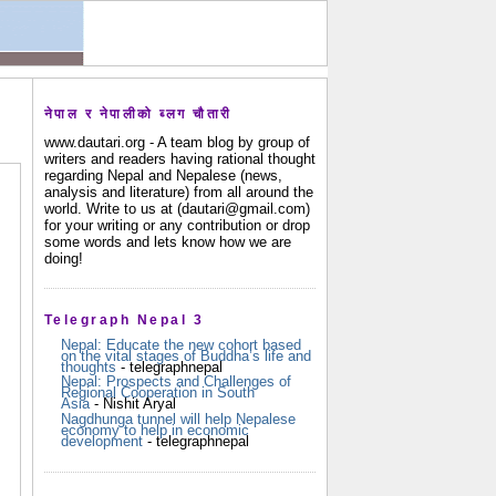
नेपाल र नेपालीको ब्लग चौतारी
www.dautari.org - A team blog by group of
writers and readers having rational thought
regarding Nepal and Nepalese (news,
analysis and literature) from all around the
world. Write to us at (dautari@gmail.com)
for your writing or any contribution or drop
some words and lets know how we are
doing!
Telegraph Nepal 3
Nepal: Educate the new cohort based
on the vital stages of Buddha’s life and
thoughts
- telegraphnepal
Nepal: Prospects and Challenges of
Regional Cooperation in South
Asia
- Nishit Aryal
Nagdhunga tunnel will help Nepalese
economy to help in economic
development
- telegraphnepal