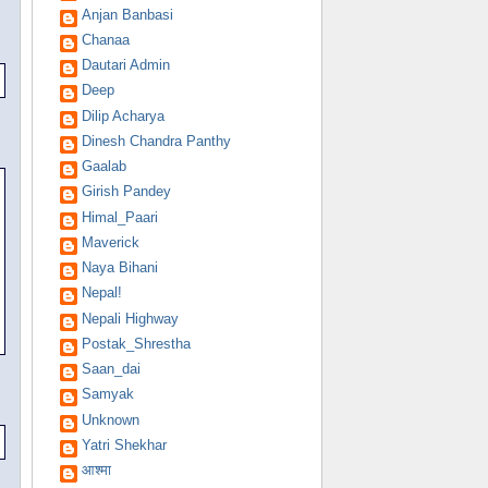
Anjan Banbasi
Chanaa
Dautari Admin
Deep
Dilip Acharya
Dinesh Chandra Panthy
Gaalab
Girish Pandey
Himal_Paari
Maverick
Naya Bihani
Nepal!
Nepali Highway
Postak_Shrestha
Saan_dai
Samyak
Unknown
Yatri Shekhar
आश्मा