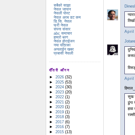
सबैको साझा
Dines
नेपाल जापान
नेपाली पोस्ट
प्यार
नेपाल अरब डट कम
तिर्ख
डि.सि. नेपाल
फ्री नेपाल
सपना संसार
Apri
abc समाचार
हाम्रो ब्लग
Jotar
नेपाल होराईजन
नया पत्रिका
अनलाईन खबर
दुनिय
प्रबासी नेपाली
कसले
विसङ
दौँतरी आँगन
►
2026
(32)
Apri
►
2025
(53)
►
2024
(30)
हिमाल_
►
2023
(20)
सुख 
►
2022
(1)
►
2021
(2)
ढुंगा
►
2020
(1)
हावा 
►
2019
(1)
रक्सी
►
2018
(3)
►
2017
(6)
►
2016
(7)
►
2015
(13)