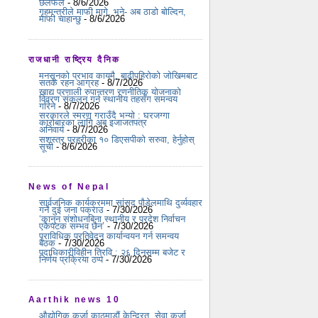
छलफल
- 8/6/2026
गृहमन्त्रीले माफी मागे, भने- अब ठाडो बोल्दिन,
माफी चाहान्छु
- 8/6/2026
राजधानी राष्ट्रिय दैनिक
मनसुनको प्रभाव कायमै, बाढीपहिरोको जोखिमबाट
सतर्क रहन आग्रह
- 8/7/2026
खाद्य प्रणाली रुपान्तरण रणनीतिक योजनाको
विवरण संकलन गर्न स्थानीय तहसँग समन्वय
गरिने
- 8/7/2026
सरकारले स्मरण गराउँदै भन्यो : घरजग्गा
कारोबारका लागि अब इजाजतपत्र
अनिवार्य
- 8/7/2026
सशस्त्र प्रहरीका १० डिएसपीको सरुवा, हेर्नुहोस्
सूची
- 8/6/2026
News of Nepal
सार्वजनिक कार्यक्रममा सांसद पौडेलमाथि दुर्व्यवहार
गर्ने दुई जना पक्राउ
- 7/30/2026
‘कानुन संशोधनबिना स्थानीय र प्रदेश निर्वाचन
एकैपटक सम्भव छैन’
- 7/30/2026
प्राविधिक प्रतिवेदन कार्यान्वयन गर्न समन्वय
बैठक
- 7/30/2026
पदाधिकारीविहीन त्रिवि : २६ दिनसम्म बजेट र
निर्णय प्रक्रिया ठप्प
- 7/30/2026
Aarthik news 10
औद्योगिक कर्जा काठमाडौं केन्द्रित, सेवा कर्जा