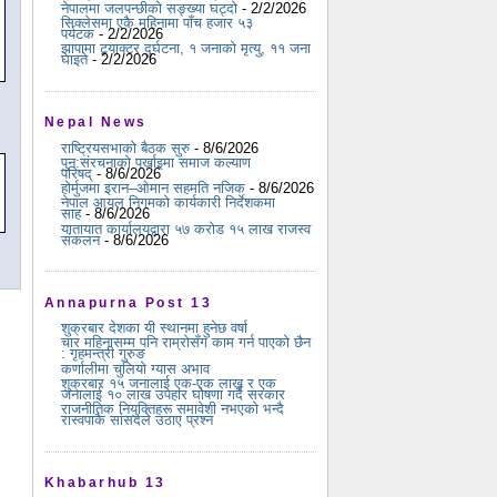
नेपालमा जलपन्छीको सङ्ख्या घट्दो
- 2/2/2026
सिक्लेसमा एकै महिनामा पाँच हजार ५३
पर्यटक
- 2/2/2026
झापामा ट्र्याक्टर दुर्घटना, १ जनाको मृत्यु, ११ जना
घाइते
- 2/2/2026
Nepal News
राष्ट्रियसभाको बैठक सुरु
- 8/6/2026
पुन:संरचनाको पर्खाइमा समाज कल्याण
परिषद्
- 8/6/2026
होर्मुजमा इरान–ओमान सहमति नजिक
- 8/6/2026
नेपाल आयल निगमको कार्यकारी निर्देशकमा
साह
- 8/6/2026
यातायात कार्यालयद्वारा ५७ करोड १५ लाख राजस्व
संकलन
- 8/6/2026
Annapurna Post 13
शुक्रबार देशका यी स्थानमा हुनेछ वर्षा
चार महिनासम्म पनि राम्रोसँग काम गर्न पाएको छैन
: गृहमन्त्री गुरुङ
कर्णालीमा चुलियो ग्यास अभाव
शुक्रबार १५ जनालाई एक-एक लाख र एक
जनालाई १० लाख उपहार घोषणा गर्दै सरकार
राजनीतिक नियुक्तिहरू समावेशी नभएको भन्दै
रास्वपाकै सांसदले उठाए प्रश्न
Khabarhub 13