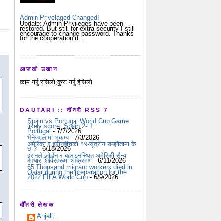
Admin Privelaged Changed!
Update: Admin Privileges have been
restored. But still for extra security I still
encourage to change password. Thanks
for the cooperation d...
आजको उखान
काम गर्नु रसिलो,कुरा गर्नु हंसिलो
DAUTARI :: दौंतरी RSS 7
Spain vs Portugal World Cup Game
likely score: Spain 2- 1
Portugal
- 7/7/2026
भेनेजुएलामा भूकम्प
- 7/3/2026
अमेरिका र इरानबीचको १४-सूत्रीय सम्झौतामा के
छ ?
- 6/18/2026
इरानले जोर्डन र बहराइनस्थित अमेरिकी सैन्य
आधार शिविरहरूमा आक्रमण
- 6/11/2026
65 Thousand migrant workers died in
Qatar during the preparation for the
2022 FIFA World Cup
- 6/9/2026
दौँतरी लेखक
Anjali...