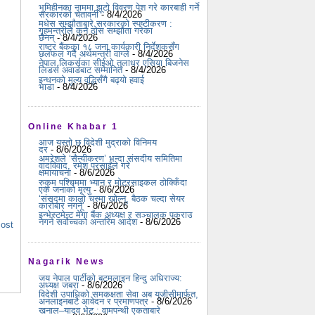
भूमिहीनका नाममा झूटो विवरण पेश गरे कारबाही गर्ने
सरकारको चेतावनी
- 8/4/2026
मधेस सम्झौताबारे सरकारको स्पष्टीकरण :
गृहमन्त्रीले कुनै ठोस सम्झौता गरेका
छैनन्
- 8/4/2026
राष्ट्र बैंकका १८ जना कार्यकारी निर्देशकसँग
छलफल गर्दै अर्थमन्त्री वाग्ले
- 8/4/2026
नेपाल लिकर्सका सीईओ तुलाधर एसिया बिजनेस
लिडर्स अवार्डबाट सम्मानित
- 8/4/2026
इन्धनको मूल्य वृद्धिसँगै बढ्यो हवाई
भाडा
- 8/4/2026
Online Khabar 1
आज यस्तो छ विदेशी मुद्राको विनिमय
दर
- 8/6/2026
अमरेशले ‘सैन्यीकरण’ भन्दा संसदीय समितिमा
वादविवाद, रमेश प्रसाईंले गरे
क्षमायाचना
- 8/6/2026
रुकुम पश्चिममा भ्यान र मोटरसाइकल ठोक्किँदा
एक जनाको मृत्यु
- 8/6/2026
‘संसद्‍मा कालो चस्मा खोल्नू, बैठक चल्दा सेयर
कारोबार नगर्नू’
- 8/6/2026
इन्भेस्टमेन्ट मेगा बैंक अध्यक्ष र सञ्चालक पक्राउ
नगर्न सर्वोच्चको अन्तरिम आदेश
- 8/6/2026
Post
Nagarik News
जय नेपाल पार्टीको बटमलाइन हिन्दु अधिराज्य:
अध्यक्ष जबरा
- 8/6/2026
विदेशी उपाधिको समकक्षता सेवा अब यूजीसीमार्फत,
अनलाइनबाटै आवेदन र प्रमाणपत्र
- 8/6/2026
खनाल–यादव भेट : वामपन्थी एकताबारे