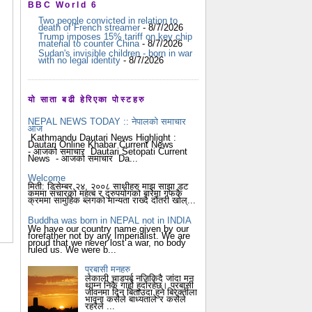
BBC World 6
Two people convicted in relation to
death of French streamer
- 8/7/2026
Trump imposes 15% tariff on key chip
material to counter China
- 8/7/2026
Sudan's invisible children - born in war
with no legal identity
- 8/7/2026
यो साता बढी हेरिएका पोस्टहरु
NEPAL NEWS TODAY :: नेपालको समाचार
आज
Kathmandu Dautari News Highlight :
Dautari Online Khabar Current News
- आजको समाचार Dautari Setopati Current
News - आजको समाचार Da...
Welcome
मिती: डिसेम्बर २४, २००८ साथीहरु माझ साझा डट
कममा संचारको महत्ब र दुरुपयोगको बारेमा गफकै
क्रममा सामुहिक ब्लगको मान्यता राख्दै दौंतरी खोल्...
Buddha was born in NEPAL not in INDIA
We have our country name given by our
forefather not by any Imperialist. We are
proud that we never lost a war, no body
ruled us. We were b...
प्रबासी मनहरु
लेकाली चाडपर्ब नजिकिदै जांदा मन
थाम्न निकै गार्हो हुदोंरहेछ। प्रबासी
जीवनमा दिन बिताउदा हुने बिरक्तीला
भावना कसैले बाध्यताले र कसैले
रहरैले ...