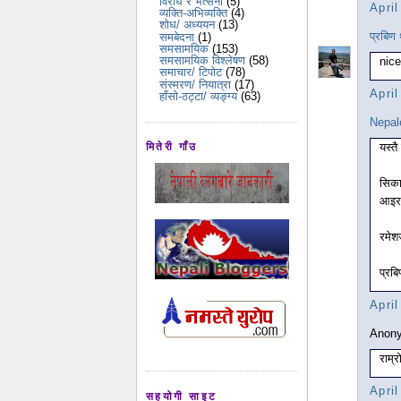
विरोध र भर्त्सना
(5)
Apri
व्यक्ति-अभिव्यक्ति
(4)
शोध/ अध्ययन
(13)
प्रबिण 
समबेदना
(1)
समसामयिक
(153)
समसामयिक विश्लेषण
(58)
nice
समाचार/ टिपोट
(78)
संस्मरण/ नियात्रा
(17)
Apri
हाँसो-ठट्टा/ व्यङ्ग्य
(63)
Nepal
यस्त
मितेरी गाँउ
सिका
आइरह
रमेश
प्रब
Apri
Anony
राम्
Apri
सहयोगी साइट