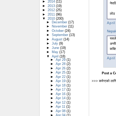
►
2014
(11)
नेपाल
►
2013
(19)
►
2012
(25)
लोउ 
►
2011
(96)
▼
2010
(200)
►
December
(17)
Apri
►
November
(11)
►
October
(24)
Nepal
►
September
(13)
यसले
►
August
(14)
►
July
(9)
अन्त
►
June
(19)
कबित
►
May
(17)
▼
April
(18)
Apri
►
Apr 29
(1)
►
Apr 28
(2)
►
Apr 26
(2)
►
Apr 25
(1)
Post a 
►
Apr 22
(1)
>>> कमेन्टको लागि
►
Apr 19
(1)
►
Apr 18
(1)
►
Apr 17
(1)
►
Apr 16
(1)
►
Apr 14
(1)
►
Apr 12
(1)
►
Apr 11
(1)
►
Apr 08
(1)
►
Apr 04
(1)