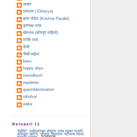
आश्मा
एकलव्य ( Eklavya)
कृष्ण पौडेल (Krishna Paudel)
कृष्णपक्ष थापा
खेमनाथ (बन्दिपुरे माहिलो)
ठरकि दादा
पीजी
'बिर्खे माईला'
basu
happy days
merodhesh
nepalean
quest4destination
rahulvai
waka
Ratopati 11
‘हेभीवेट’ उम्मेदवारका क्षेत्रमा उच्च तहका प्रहरी
अधिकृत खटिने, जीतपुर सिमरामा नदीजन्य पदार्थ