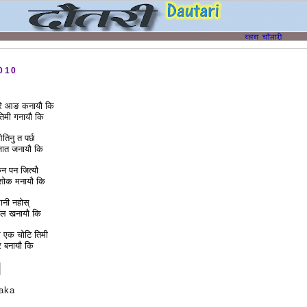
010
अरे आङ कनायौ कि
े तिमी गनायौ कि
िनु त पर्छ
जात जनायौ कि
ुन पन जित्यौ
 शोक मनायौ कि
नी नहोस्
 तेल खनायौ कि
ेर एक चोटि तिमी
 बनायौ कि
aka