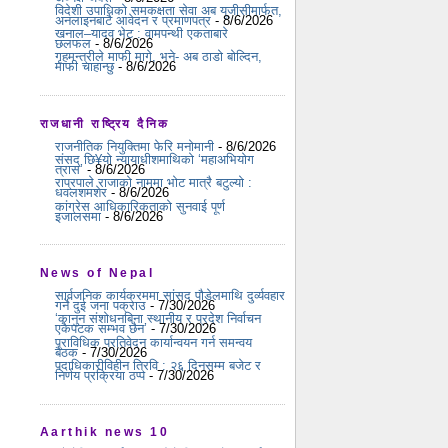
विदेशी उपाधिको समकक्षता सेवा अब यूजीसीमार्फत,
अनलाइनबाटै आवेदन र प्रमाणपत्र
- 8/6/2026
खनाल–यादव भेट : वामपन्थी एकताबारे
छलफल
- 8/6/2026
गृहमन्त्रीले माफी मागे, भने- अब ठाडो बोल्दिन,
माफी चाहान्छु
- 8/6/2026
राजधानी राष्ट्रिय दैनिक
राजनीतिक नियुक्तिमा फेरि मनोमानी
- 8/6/2026
संसद् छि¥यो न्यायाधीशमाथिको ‘महाअभियोग
त्रास’
- 8/6/2026
राप्रपाले राजाको नाममा भोट मात्रै बटुल्यो :
धवलशमशेर
- 8/6/2026
कांग्रेस आधिकारिकताको सुनवाई पूर्ण
इजालसमा
- 8/6/2026
News of Nepal
सार्वजनिक कार्यक्रममा सांसद पौडेलमाथि दुर्व्यवहार
गर्ने दुई जना पक्राउ
- 7/30/2026
‘कानुन संशोधनबिना स्थानीय र प्रदेश निर्वाचन
एकैपटक सम्भव छैन’
- 7/30/2026
प्राविधिक प्रतिवेदन कार्यान्वयन गर्न समन्वय
बैठक
- 7/30/2026
पदाधिकारीविहीन त्रिवि : २६ दिनसम्म बजेट र
निर्णय प्रक्रिया ठप्प
- 7/30/2026
Aarthik news 10