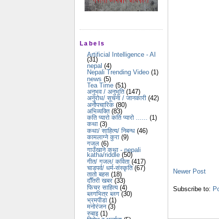
Labels
Artificial Intelligence - AI
(31)
nepal
(4)
Nepali Trending Video
(1)
news
(5)
Tea Time
(51)
अनुभव / अनुभूति
(147)
अनुरोध/ सूचना / जानकारी
(42)
अनौपचारिक
(80)
अभिव्यक्ति
(83)
कति प्यारो कति प्यारो ......
(1)
कथा
(3)
कथा/ साहित्य/ निबन्ध
(46)
कामलाग्ने कुरा
(9)
गजल
(6)
गाउँखाने कथा - nepali
katha/riddle
(50)
गीत/ गजल/ कविता
(417)
चाडपर्व/ धर्म-संस्कृति
(67)
Newer Post
तातो बहस
(18)
दौँतरी खबर
(33)
फिचर साहित्य
(4)
Subscribe to:
P
ब्लगभित्र ब्लग
(30)
भ्रमपीडा
(1)
मनोरंजन
(3)
रुबाइ
(1)