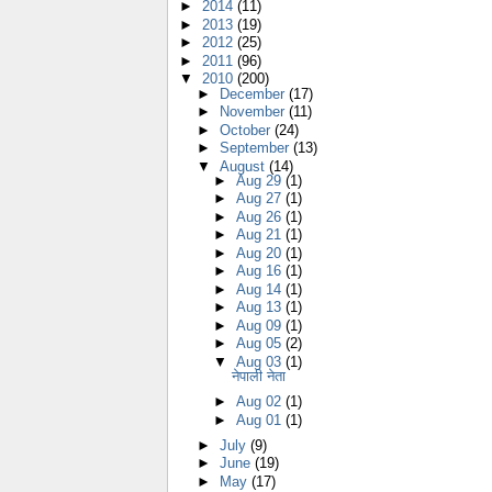
►
2014
(11)
►
2013
(19)
►
2012
(25)
►
2011
(96)
▼
2010
(200)
►
December
(17)
►
November
(11)
►
October
(24)
►
September
(13)
▼
August
(14)
►
Aug 29
(1)
►
Aug 27
(1)
►
Aug 26
(1)
►
Aug 21
(1)
►
Aug 20
(1)
►
Aug 16
(1)
►
Aug 14
(1)
►
Aug 13
(1)
►
Aug 09
(1)
►
Aug 05
(2)
▼
Aug 03
(1)
नेपाली नेता
►
Aug 02
(1)
►
Aug 01
(1)
►
July
(9)
►
June
(19)
►
May
(17)