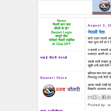
Home
नेपाली ब्लग वाल
August 3, 2
दौंतरी के हो?
नेपाली नेता
Dautari Login
सम्पूर्ण पोष्ट
छारो उडन थाल्यो 
सजिलो नेपाली टाइपिङ
नाक थुन्न पर्ने भो र
AI Chat GPT
न बनायौ न सघायौ ओत
भत्काएर आफ्नै घर 
मलाई दौंतरी मनपर्छ
च्याखे थापी मनहरु क
खुशी भनी कतै फेरि
बलिरछ शान मान खरा
निभाउछु भन्दै फेरि
Dautari Voice
आत्मा साक्षी राखी ह
तिखारेर कलममा धार
Posted by:
w
ताजा प्रतिक्रिया