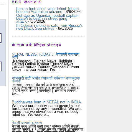
BBC World 6
Iranian footballers who defied Tehran
become Australian citizens
- 8/6/2026
Outrage as Ugandan football captain
beaten to death in street gang
attack
- 8/6/2026
In Odesa, no-one is safe from Russia's
new Black Sea strikes
- 8/6/2026
यो साता बढी हेरिएका पोस्टहरु
NEPAL NEWS TODAY :: नेपालको समाचार
आज
Kathmandu Dautari News Highlight :
Dautari Online Khabar Current News
- आजको समाचार Dautari Setopati Current
News - आजको समाचार Da...
माओवादी पार्टी अर्थात नेपालको सबैभन्दा नाफामूलक
कम्पनी
-सम्यक - लगभग डेढ वर्ष अघि बालाजुमा चार्टर्ड
एकाउण्टेण्ट नारायण बजाज र अन्यहरूबाट माओवादी
पार्टीले एउटा रूग्ण ( जनमैत्री ) अस्पताल लगभग
३०...
Buddha was born in NEPAL not in INDIA
We have our country name given by our
forefather not by any Imperialist. We are
proud that we never lost a war, no body
ruled us. We were b...
नेपाली ब्लगको इतिहास
नेपाली ब्लग अहिले कती छन? भनिन्छ अहिले नेपाली
ब्लगको संख्या ९-१०हजार छन् तर यसको आधिकारीक