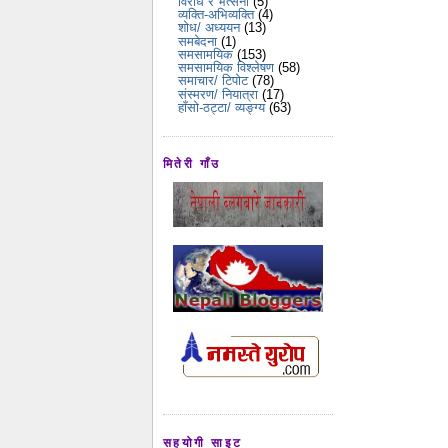
विरोध र भर्त्सना
(5)
व्यक्ति-अभिव्यक्ति
(4)
शोध/ अध्ययन
(13)
समबेदना
(1)
समसामयिक
(153)
समसामयिक विश्लेषण
(58)
समाचार/ टिपोट
(78)
संस्मरण/ नियात्रा
(17)
हाँसो-ठट्टा/ व्यङ्ग्य
(63)
मितेरी गाँउ
सहयोगी साइट