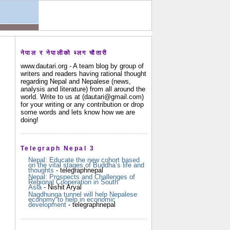
नेपाल र नेपालीको ब्लग चौतारी
www.dautari.org - A team blog by group of
writers and readers having rational thought
regarding Nepal and Nepalese (news,
analysis and literature) from all around the
world. Write to us at (dautari@gmail.com)
for your writing or any contribution or drop
some words and lets know how we are
doing!
Telegraph Nepal 3
Nepal: Educate the new cohort based
on the vital stages of Buddha’s life and
thoughts
- telegraphnepal
Nepal: Prospects and Challenges of
Regional Cooperation in South
Asia
- Nishit Aryal
Nagdhunga tunnel will help Nepalese
economy to help in economic
development
- telegraphnepal