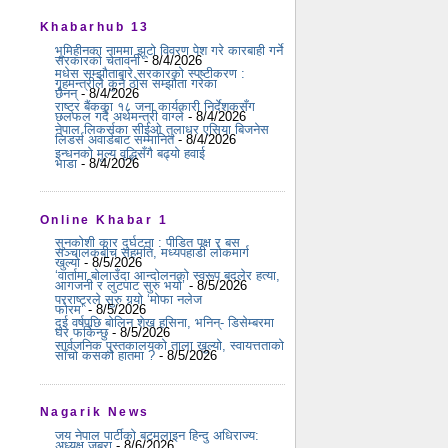
Khabarhub 13
भूमिहीनका नाममा झूटो विवरण पेश गरे कारबाही गर्ने
सरकारको चेतावनी
- 8/4/2026
मधेस सम्झौताबारे सरकारको स्पष्टीकरण :
गृहमन्त्रीले कुनै ठोस सम्झौता गरेका
छैनन्
- 8/4/2026
राष्ट्र बैंकका १८ जना कार्यकारी निर्देशकसँग
छलफल गर्दै अर्थमन्त्री वाग्ले
- 8/4/2026
नेपाल लिकर्सका सीईओ तुलाधर एसिया बिजनेस
लिडर्स अवार्डबाट सम्मानित
- 8/4/2026
इन्धनको मूल्य वृद्धिसँगै बढ्यो हवाई
भाडा
- 8/4/2026
Online Khabar 1
सुनकोशी कार दुर्घटना : पीडित पक्ष र बस
सञ्चालकबीच सहमति, मध्यपहाडी लोकमार्ग
खुल्यो
- 8/5/2026
‘वार्तामा बोलाउँदा आन्दोलनको स्वरूप बदलेर हत्या,
आगजनी र लुटपाट सुरु भयो’
- 8/5/2026
परराष्ट्रले सुरु गर्‍यो ‘मोफा नलेज
फोरम’
- 8/5/2026
दुई वर्षपछि बोलिन शेख हसिना, भनिन्- डिसेम्बरमा
घर फर्किन्छु
- 8/5/2026
सार्वजनिक पुस्तकालयको ताला खुल्यो, स्वायत्तताको
साँचो कसको हातमा ?
- 8/5/2026
Nagarik News
जय नेपाल पार्टीको बटमलाइन हिन्दु अधिराज्य:
अध्यक्ष जबरा
- 8/6/2026