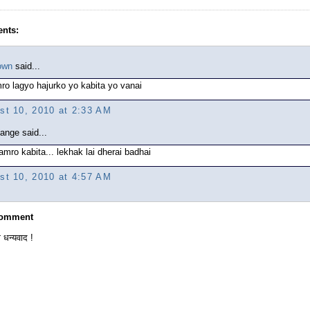
nts:
own
said...
ro lagyo hajurko yo kabita yo vanai
st 10, 2010 at 2:33 AM
ange said...
ramro kabita... lekhak lai dherai badhai
st 10, 2010 at 4:57 AM
Comment
 धन्यवाद !