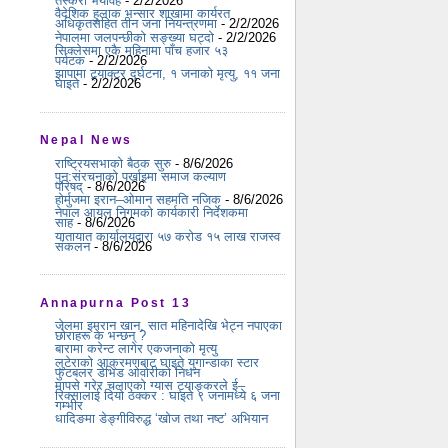
तस्करी भयावह
- 2/2/2026
वैदेशिक हुलाक भन्सार शाखामा कार्यरत
अधिकृतसहित तीन जना नियन्त्रणमा
- 2/2/2026
नेपालमा जलपन्छीको सङ्ख्या घट्दो
- 2/2/2026
सिक्लेसमा एकै महिनामा पाँच हजार ५३
पर्यटक
- 2/2/2026
झापामा ट्र्याक्टर दुर्घटना, १ जनाको मृत्यु, ११ जना
घाइते
- 2/2/2026
Nepal News
राष्ट्रियसभाको बैठक सुरु
- 8/6/2026
पुन:संरचनाको पर्खाइमा समाज कल्याण
परिषद्
- 8/6/2026
होर्मुजमा इरान–ओमान सहमति नजिक
- 8/6/2026
नेपाल आयल निगमको कार्यकारी निर्देशकमा
साह
- 8/6/2026
यातायात कार्यालयद्वारा ५७ करोड १५ लाख राजस्व
संकलन
- 8/6/2026
Annapurna Post 13
जेलमा इमरान खान, सात महिनादेखि भेट्न नपाएका
छोराहरू के भन्छन् ?
बारामा करेन्ट लागेर एकजनाको मृत्यु
लुटेराको आक्रमणबाट घाइते युगान्डाका स्टार
फुटबलर डेभिड ओवोरीको निधन
मापसे गरेर चलाएको ग्यास ट्याङ्करले ई–
रिक्सालाई दियो ठक्कर : घाइते ९ जनामध्ये ६ जना
गम्भीर
धादिङमा डेङ्गीविरुद्ध ‘खोज तथा नष्ट’ अभियान