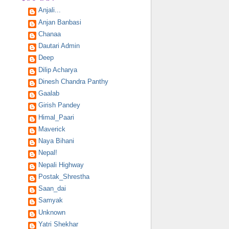
Anjali...
Anjan Banbasi
Chanaa
Dautari Admin
Deep
Dilip Acharya
Dinesh Chandra Panthy
Gaalab
Girish Pandey
Himal_Paari
Maverick
Naya Bihani
Nepal!
Nepali Highway
Postak_Shrestha
Saan_dai
Samyak
Unknown
Yatri Shekhar