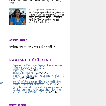
तथ्यांक कतै छैन। ब्लग खोल्न कतै दर्ता गरिरहनु
नपर्...
ब्लगर सुजनसंग ब्लग बार्ता
ब्लगभित्र ब्लग दौंतरीको नियमीत
स्तम्भ भएको त तपाइहरुले अनुभव
पक्कै गर्नुभएको होला। दौतरीले
चारैतिर छरिएर बसेका नेपाली
ब्लगरलाइ आफ्नो बा...
आजको उखान
कसैलाई भने मरी मरी, कसैलाई भने परी परी
DAUTARI :: दौंतरी RSS 7
Spain vs Portugal World Cup Game
likely score: Spain 2- 1
Portugal
- 7/7/2026
भेनेजुएलामा भूकम्प
- 7/3/2026
अमेरिका र इरानबीचको १४-सूत्रीय सम्झौतामा के
छ ?
- 6/18/2026
इरानले जोर्डन र बहराइनस्थित अमेरिकी सैन्य
Post
आधार शिविरहरूमा आक्रमण
- 6/11/2026
65 Thousand migrant workers died in
Qatar during the preparation for the
2022 FIFA World Cup
- 6/9/2026
दौँतरी लेखक