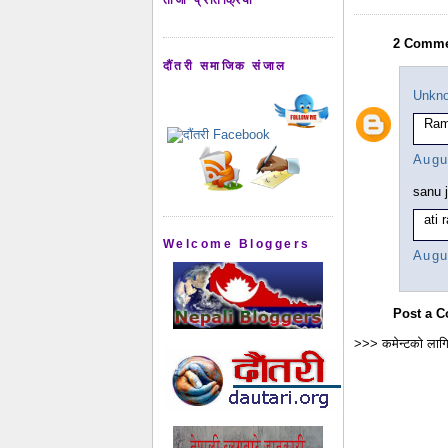
2 Comme
दौंतरी समाजिक संजाल
Unkn
Ram
Augu
sanu j
ati 
Welcome Bloggers
Augu
Post a 
>>> कमेन्टको लागि