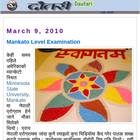
March 9, 2010
Mankato Level Examination
केही समय
पहिले
अमेरिकाको
म्यान्केटो
स्थित
Minnesota
State
University,
Mankato
मा नेपाली
प्रोग्राम हेर्न
जाने मौका
मिलेको
थियो। प्राय
नेपाली प्रोग्राममा जांदा कुनै रमाइलो कुरा भिडियोमा कैद गरेर पाठक समक्ष
बाढ्ने प्रयास गर्दछु। कार्यक्रम तालीकामा दोहोरी गित पनि थियो। यही