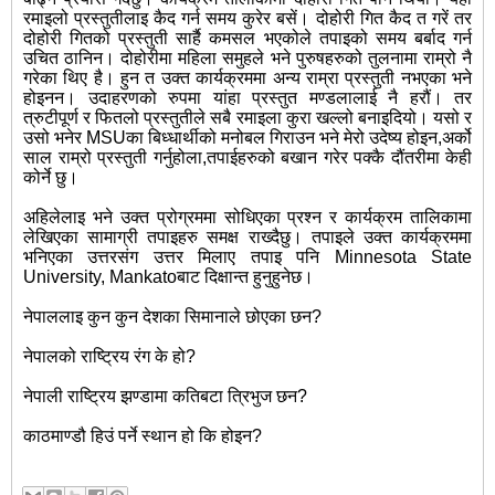
रमाइलो प्रस्तुतीलाइ कैद गर्न समय कुरेर बसें। दोहोरी गित कैद त गरें तर
दोहोरी गितको प्रस्तुती सार्है कमसल भएकोले तपाइको समय बर्बाद गर्न
उचित ठानिन। दोहोरीमा महिला समुहले भने पुरुषहरुको तुलनामा राम्रो नै
गरेका थिए है। हुन त उक्त कार्यक्रममा अन्य राम्रा प्रस्तुती नभएका भने
होइनन। उदाहरणको रुपमा यांहा प्रस्तुत मण्डलालाई नै हरौं। तर
त्रुटीपूर्ण र फितलो प्रस्तुतीले सबै रमाइला कुरा खल्लो बनाइदियो। यसो र
उसो भनेर MSUका बिध्धार्थीको मनोबल गिराउन भने मेरो उदेष्य होइन,अर्को
साल राम्रो प्रस्तुती गर्नुहोला,तपाईहरुको बखान गरेर पक्कै दौंतरीमा केही
कोर्ने छु।
अहिलेलाइ भने उक्त प्रोग्रममा सोधिएका प्रश्न र कार्यक्रम तालिकामा
लेखिएका सामाग्री तपाइहरु समक्ष राख्दैछु। तपाइले उक्त कार्यक्रममा
भनिएका उत्तरसंग उत्तर मिलाए तपाइ पनि Minnesota State
University, Mankatoबाट दिक्षान्त हुनुहुनेछ।
नेपाललाइ कुन कुन देशका सिमानाले छोएका छन?
नेपालको राष्ट्रिय रंग के हो?
नेपाली राष्ट्रिय झण्डामा कतिबटा त्रिभुज छन?
काठमाण्डौ हिउं पर्ने स्थान हो कि होइन?