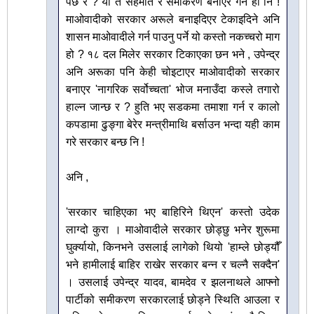
पर्छ र ? यो त सहमति र समीकरण बनाएर गर्ने हो नि !
माओवादीको सरकार अरूले बनाइदिएर टेकाइदिने अनि
शासन माओवादीले गर्न पाउनु पर्ने यो कस्तो नकच्चरो माग
हो ? १८ दल मिलेर सरकार टिकाएका छन भने , उपेन्द्र
अनि अरूका पनि केही चोइटाएर माओवादीको सरकार
बनाएर 'नागरिक सर्वोच्चता' भोज मनाउँदा कस्ले तगारो
हाल्न जान्छ र ? हुति भए सडकमा तमाशा गर्न र कालो
कपडामा ढुङ्गा बेरेर मन्त्रीमाथि बर्साउन भन्दा यही काम
गरे सरकार बन्छ नि !
अनि ,
'सरकार चाहिएका भए बाहिरिने थिएन' कस्तो उदेक
लाग्दो कुरा । माओवादीले सरकार छोड्छु भनेर शुरूमा
घुर्क्यायो, किनभने उसलाई लागेको थियो 'हाम्ले छोड्यौँ
भने हामीलाई बाहिर राखेर सरकार बन्न र चल्नै सक्दैन'
। उसलाई उपेन्द्र यादव, बामदेव र झलनाथले आफ्नो
पार्टीको समीकरण सरकारलाई छोड्ने स्थिति आउला र