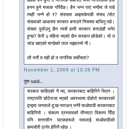
छक्क पर्ने कुरा त नागरिक सर्बोच्ता भनेर नागरिककै हक
हनन हुने मजाक गरिंदैछ। हैन भन्न पाएं भन्दैमा जे पाहे
त्यही भन्ने हो र? संसदमा आइसकेपछी संसद /भोट
संख्याको आधारमा सरकार बनाउने नियममा बांधिनु पर्छ।
संख्या पुर्याउनु छैन त्यसै हामी सरकार बनाउंछौं भनेर
हुन्छ? फेरी ६ महिना भएको छैन सरकार छोडेको। यो त
जांड खाएको मान्छेको ताल भइहाल्यो नी।
लौ भनौं त यही हो त नागरिक सर्बोचता?
November 1, 2009 at 10:26 PM
पुष्प said...
सरकार चाहिएको नै भए, सरकारबाट बाहिरिने थिएन ।
राष्ट्रपति छोटेराजा भएको अवस्थामा दोहोरो सरकारको
द्वन्द्वमा जनताले दु:ख नपाऊन् भनेरै माओवादी सरकारबाट
बाहिरियो । संकल्प प्रस्तावको तीनवटा विकल्प दिँदा
पनि सत्तासीन घटकहरूले यसलाई माओवादीको
कमजोरी ठानेर हेपिनै रहेछ ।