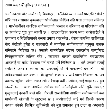
समय चक्र झैँ घुमिरहन्छ भन्छन् ।
चर्को श्वरमा चोर आयो भन्दै चिच्चाएर , गाउँलेको ध्यान अर्को पात्रतिर मोडेर
आँफै धन र सामान कुम्ल्याउन खोज्नेलाई एकैछिन पछि पत्ता लगाउन सकिन्छ
। माओवादीको नागरिक सर्वोच्चताको आलाप म परिष्कार वा परिशोधन पनि
ऊ स्वयंबाट शुरू हुन जरूरी छ । राष्ट्रपतिका कारण भन्दा माओवादीले नै
छापामार र मिलिसियाको बलमा तमाशा गरूञ्जेल , देशमा नागरिक सर्वोच्चता
कैद भैरहेको हुनेछ र माओवादी नै नागरिक सर्वोच्चताको प्रमुख बाधक
बनिरहने निश्चित छ। उसको राजनैतिक उद्देश्य एकदलीय कम्युनिष्ट
निरंकूशतातर्फ लक्षित रहेर , छापामार बलको दादागिरीमा रमाउञ्जेल
अरूलाई ऊ माथि विश्वास गर्न गाह्रो पर्ने निश्चित छ । भलै उसको रजाईँ
उसैलाई जनवाद लाग्ला तर अरूलाई यो नै जनउत्नपीडन हो । यो
अविश्वासको वातावरणमा, के कुराले शंका र र अविश्वास निवारण गराउन
कारगर भूमिका खेल्न सक्छ त्यो सबैभन्दा बढी माओवादीलाई थाहा छ र हुन
जरूरी छ । अत: नागरिक सर्वोच्चताको कोकोहोलो जति सुकै मच्चाएर
मुलुकलाई दनदनी बाले पनि , नेपाली राजनीतिमा नागरिक सर्वोच्चताको बल
माओवादी खेलाडी कै खुट्टामा छ । माओवादीले चाहे भने तिनकै कारण
बन्धक बनेको 'सिभिल सुप्रिमेसी' को मुद्दा समाधान हुन टाढा वा अप्ठ्यारो