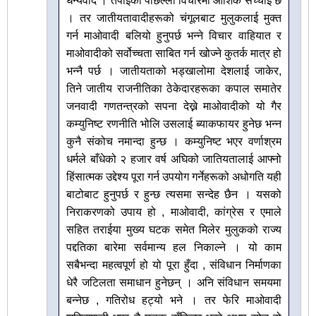
धन्यवाद । तपाईँको पछिल्लो विचारमा आंशिक सच्चाइ छ
। तर जातीयतावादीहरूको चंगूलबाट मुलुकलाई मुक्त
गर्न माओवादी बलियो हुनुपर्छ भन्ने विचार वाहियात र
माओवादीको सर्वोच्चता साबित गर्न खोज्ने कुतर्क मात्र हो
भन्नै पर्छ । जातीयताको भड्खालोमा देशलाई जाकेर,
तिने जातीय राजनीतिका ठेकेदारहरूका कपाल समातेर
जनवादी गणतन्त्रको सपना देख्ने माओवादीको यो गैर
कम्युनिष्ट रणनीति भोलि उसलाई ब्याकफायर हुनेछ भन्न
कुनै संकोच नमान्दा हुन्छ । कम्युनिष्ट भएर वर्णाश्रम
धर्मले बाँधेको २ हजार वर्ष अघिको जातियतालाई आफ्नो
हिंसात्मक उद्देश्य पूरा गर्न उपयोग गर्नेहरूको अधोगति यही
बाटोबाट हुनुपर्छ र हुन्छ त्यसमा सन्देह छैन । यसको
निराकरणको उपाय हो , माओवादी, कांग्रेस र एमाले
सहित तराईया मुख्य घटक समेत मिलेर मुलुकको राज्य
पद्दतिका बारेमा सर्वमान्य हल निकाल्ने । यो काम
सबैभन्दा महत्वपूर्ण हो यो पूरा हुँदा , संविधान निर्माणका
धेरै जटिलता समाधान हुनेछन् । अनि संविधान समयमा
बन्नेछ , गतिरोध हट्यो भने । तर फेरि माओवादी