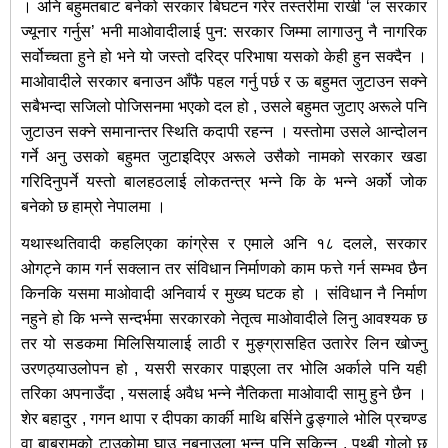
। अनि बहुमतबाट बनेको सरकार बिघटन गरेर तस्तरीमा राखी ‘ल सरकार
ज्यूनार गर्नुस’ भनी माओवादीलाई पुन: सरकार जिम्मा लागाउनु नै नागरिक
सर्वोच्चता हुने हो भने यो जस्तो दरिद्र परिभाषा यसको केही हुन सक्दैन ।
माओवादीले सरकार बनाउन आँफै पहल गर्नु पर्छ र ऊ बहुमत जुटाउन सक्ने
सबैभन्दा सजिलो पोजिसनमा भएको दल हो , उसले बहुमत जुटाए अरूले पनि
जुटाउन सक्ने समानान्तर स्थिति कदापी रहन्न । यस्तोमा उसले आन्दोलन
गर्ने अनु उसको बहुमत जुटाइदिएर अरूले उसैको नामको सरकार खडा
गरिदिनुपर्ने यस्तो बालहठलाई लोकतन्त्र भन्ने कि के भन्ने अर्को जोक
बनेको छ हाम्रो नेपालमा ।
यथास्थतिवादी कहलिएका कांग्रेस र एमाले अनि १८ दलले, सरकार
ओगट्ने काम गर्न सक्लान तर संविधान निर्माणको काम फत्ते गर्न सम्भव छैन
किनकि यसमा माओवादी अनिवार्य र मुख्य घटक हो । संविधान नै निर्माण
नहुने हो कि भन्ने सन्दर्भमा सरकारको नेतृत्व माओवादीले लिनु आवश्यक छ
तर यो सडकमा मिलिसियालाई लाठी र मुङ्ग्रासहित उतारेर लिन खोज्नु
उरणठ्याउलोपन हो , यसरी सरकार पाइएला तर भोलि अर्काले पनि यही
तरिका अपनाउँदा , यसलाई अवैध भन्ने नैतिकता माओवादी सामु हुने छैन ।
शेर बहादुर , गगन थापा र दीपका कार्की माथि बर्सिने ढुङ्गाले भोलि प्रचण्ड
वा बाबुरामको टाउकोमा घाउ नबनाउला भन्न पनि सकिन्न , पृथ्बी गोलो छ