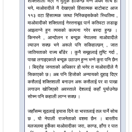
शक्तिशाली भएर नै मुलुक हाँकिन्छ भन्ने अधम सोच हो
भने, माओवादीले नै देखाएको हिंसात्मक बाटोबाट आज
११३ वटा हिंसात्मक जत्था निस्किइसकेको स्थितिमा ,
माओवादीको शक्तिलाई नेस्तनाबूद पार्न कतिवटा लडाकू
आइलाग्ने हुन त्यसको कल्पना गरेर बस्दा हुन्छ ।
किनभने , आन्दोलन र बन्दूक नेपालमा माओवादीले
ल्याउन सक्छ भने अरूले पनि सकिहाल्छन् , जात
जातियताको राज्य बाँडेर । कुनै समूहलाई तुष्टि गर्दा ,
पाखा लगाइएकाले बन्दूक उठाउन हुन्न भन्ने कुरा पनि छैन
। बिद्रोह जनताको अधिकार हो भनेर त माओवादीले नै
सिकाएको छ। अब पनि हिजोको अन्यायको दुहाइ दिएर
कसैलाई शक्तिशाली बनाउन अरू कसैलाई पर वा पाखा
लगाउन खोजिएको अवस्ताले देशलाई कहाँ पुर्याउनेछ
सोच्न पनि कहाली लाग्न सक्छ ।
जहाँसम्म सूदलाई ड्यास दिने वा भारतलाई तल पार्ने सोच
छ , यो नेपाली राजनेताको वशमा छैन । बारतीय
मलजलमा हुर्केका माओवादीका जरा, काण्ड, हाँगा र पात