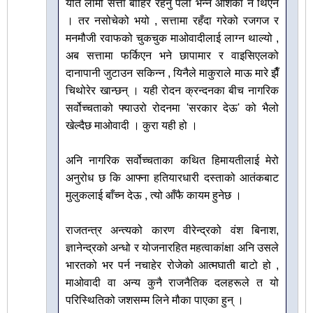
यति लामो सत्ता बाहिर रहनु पर्ला भन्ने आशंका नै थिएन
। तर नसोचेको भयो , सत्तामा रहँदा गरेको रजगज र
मनमौजी रवाफको चुकचुक माओवादीलाई लाग्न थाल्यो ,
अब सत्तामा फर्किएन भने छापामार र वाइसिएलको
दानापानी जुटाउन सकिन्न , यिनैले माकुराले माऊ मारे झैँ
चिथोरेर खान्छन् । यही रोदन क्रन्दनका बीच नागरिक
सर्वोच्चताको फ्याउरो रोदनमा 'सरकार देऊ' को भैलो
खेल्दैछ माओवादी । कुरा यही हो ।
अनि नागरिक सर्वोच्चताका कथित हिमायतीलाई मेरो
अनुरोध छ कि आफ्ना हतियारधारी दस्ताको आतंकबाट
मुलुकलाई बाँच्न देऊ , त्यो आँफै कायम हुनेछ ।
राजतन्त्र अन्त्यको कारण वीरेन्द्रको वंश बिनाश,
ज्ञानेन्द्रको अन्धो र योजनारहित महत्वाकांक्षा अनि उसले
भारतको भर पर्न नचाहेर रोजेको आत्मघाती बाटो हो ,
माओवादी वा अन्य कुनै राजनैतिक दलहरूले त यो
परिस्थितिको जशसम्म लिने मौका पाएका हुन् ।