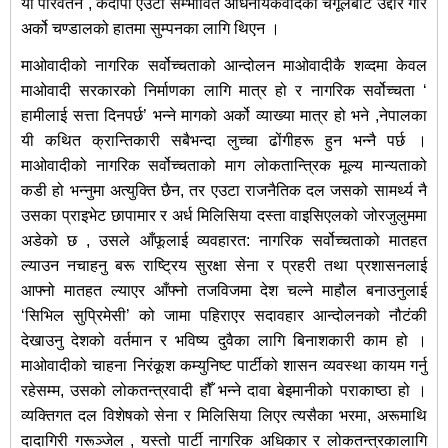
यो परिवर्तन , कदापी एउटा सम्भावित अधिनायकवादको चंगूलबाट उद्दार गरि
अर्को चण्डालको हातमा सुम्पनका लागि थिएन ।
माओवादीको नागरिक सर्वोच्चताको आन्दोलन माओवादीकै शव्दमा केवल
माओवादी सरकारको निर्माणका लागि मात्र हो र नागरिक सर्वोच्चता ‘
हामीलाई सत्ता दिनपर्छ’ भन्ने मागको अर्को व्याख्या मात्र हो भने ,नेपालका
यी कथित क्रान्तिकारी सबैभन्दा लुच्चा ढोंगीहरू हुन भन्नै पर्छ ।
माओवादीको नागरिक सर्वोच्चताको माग लोकतान्त्रिक मूल्य मान्यताको
कडी हो भन्नुमा अत्युक्ति छैन, तर एउटा राजनैतिक दल जसको सामर्थ्य नै
उसका प्राइभेट छापामार र अर्ध मिलिसिया दस्ता वाइसिएलको जोरजुलुममा
अडेको छ , उसले आँफूलाई व्यवहारत: नागरिक सर्वोच्चताको मातहत
ल्याउन नचाहनु बरू राष्ट्रिय सुरक्षा सेना र प्रहरी तथा प्रशासनलाई
आफ्नो मातहत ल्याएर आँफ्नो तजविजमा देश चल्ने माहौल बनाउनुलाई
‘सिभिल सुप्रिमेसी’ को जामा पहिराएर सदावहार आन्दोलनको नौटंकी
देखाउनु देशको वर्तमान र भविष्य दुवैका लागि बिनाशकारी काम हो ।
माओवादीको चाहना निरंकूश कम्युनिष्ट पार्टीको शासन व्यवस्था कायम गर्नु
रहेसम्म, उसको लोकतन्त्रवादी हौँ भन्ने दावा बेइमानीको पराकाष्ठा हो ।
व्यक्तिगत दल विशेषको सेना र मिलिसिया लिएर त्यसैका भरमा, अरूमाथि
दादागिरी गरूञ्जेल , यस्तो पार्टी नागरिक अधिकार र लोकतन्त्रकालागि