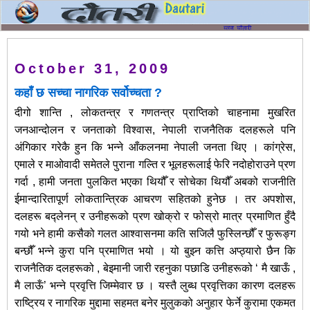
October 31, 2009
कहाँ छ सच्चा नागरिक सर्वोच्चता ?
दीगो शान्ति , लोकतन्त्र र गणतन्त्र प्राप्तिको चाहनामा मुखरित
जनआन्दोलन र जनताको विश्वास, नेपाली राजनैतिक दलहरूले पनि
अंगिकार गरेकै हुन कि भन्ने आँकलनमा नेपाली जनता थिए । कांग्रेस,
एमाले र माओवादी समेतले पुराना गल्ति र भूलहरूलाई फेरि नदोहोराउने प्रण
गर्दा , हामी जनता पुलकित भएका थियौँ र सोचेका थियौँ अबको राजनीति
ईमान्दारितापूर्ण लोकतान्त्रिक आचरण सहितको हुनेछ । तर अपशोस,
दलहरू बद्लेनन् र उनीहरूको प्रण खोक्रो र फोस्रो मात्र प्रमाणित हुँदै
गयो भने हामी कसैको गलत आश्वासनमा कति सजिलै फुस्लिन्छौँ र फुरूङ्ग
बन्छौँ भन्ने कुरा पनि प्रमाणित भयो । यो बुझ्न कत्ति अप्ठ्यारो छैन कि
राजनैतिक दलहरूको , बेइमानी जारी रहनुका पछाडि उनीहरूको ‘ मै खाऊँ ,
मै लाऊँ’ भन्ने प्रवृत्ति जिम्मेवार छ । यस्तै लुब्ध प्रवृत्तिका कारण दलहरू
राष्ट्रिय र नागरिक मुद्दामा सहमत बनेर मुलुकको अनुहार फेर्ने कुरामा एकमत