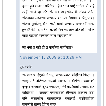
छक्क पर्ने कुरा त नागरिक सर्बोच्ता भनेर नागरिककै हक
हनन हुने मजाक गरिंदैछ। हैन भन्न पाएं भन्दैमा जे पाहे
त्यही भन्ने हो र? संसदमा आइसकेपछी संसद /भोट
संख्याको आधारमा सरकार बनाउने नियममा बांधिनु पर्छ।
संख्या पुर्याउनु छैन त्यसै हामी सरकार बनाउंछौं भनेर
हुन्छ? फेरी ६ महिना भएको छैन सरकार छोडेको। यो त
जांड खाएको मान्छेको ताल भइहाल्यो नी।
लौ भनौं त यही हो त नागरिक सर्बोचता?
November 1, 2009 at 10:26 PM
पुष्प said...
सरकार चाहिएको नै भए, सरकारबाट बाहिरिने थिएन ।
राष्ट्रपति छोटेराजा भएको अवस्थामा दोहोरो सरकारको
द्वन्द्वमा जनताले दु:ख नपाऊन् भनेरै माओवादी सरकारबाट
बाहिरियो । संकल्प प्रस्तावको तीनवटा विकल्प दिँदा
पनि सत्तासीन घटकहरूले यसलाई माओवादीको
कमजोरी ठानेर हेपिनै रहेछ ।