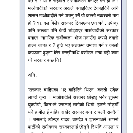
पर्छ र ? यो त सहमति र समीकरण बनाएर गर्ने हो नि !
माओवादीको सरकार अरूले बनाइदिएर टेकाइदिने अनि
शासन माओवादीले गर्न पाउनु पर्ने यो कस्तो नकच्चरो माग
हो ? १८ दल मिलेर सरकार टिकाएका छन भने , उपेन्द्र
अनि अरूका पनि केही चोइटाएर माओवादीको सरकार
बनाएर 'नागरिक सर्वोच्चता' भोज मनाउँदा कस्ले तगारो
हाल्न जान्छ र ? हुति भए सडकमा तमाशा गर्न र कालो
कपडामा ढुङ्गा बेरेर मन्त्रीमाथि बर्साउन भन्दा यही काम
गरे सरकार बन्छ नि !
अनि ,
'सरकार चाहिएका भए बाहिरिने थिएन' कस्तो उदेक
लाग्दो कुरा । माओवादीले सरकार छोड्छु भनेर शुरूमा
घुर्क्यायो, किनभने उसलाई लागेको थियो 'हाम्ले छोड्यौँ
भने हामीलाई बाहिर राखेर सरकार बन्न र चल्नै सक्दैन'
। उसलाई उपेन्द्र यादव, बामदेव र झलनाथले आफ्नो
पार्टीको समीकरण सरकारलाई छोड्ने स्थिति आउला र