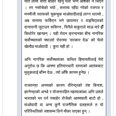
यति लामो सत्ता बाहिर रहनु पर्ला भन्ने आशंका नै थिएन
। तर नसोचेको भयो , सत्तामा रहँदा गरेको रजगज र
मनमौजी रवाफको चुकचुक माओवादीलाई लाग्न थाल्यो ,
अब सत्तामा फर्किएन भने छापामार र वाइसिएलको
दानापानी जुटाउन सकिन्न , यिनैले माकुराले माऊ मारे झैँ
चिथोरेर खान्छन् । यही रोदन क्रन्दनका बीच नागरिक
सर्वोच्चताको फ्याउरो रोदनमा 'सरकार देऊ' को भैलो
खेल्दैछ माओवादी । कुरा यही हो ।
अनि नागरिक सर्वोच्चताका कथित हिमायतीलाई मेरो
अनुरोध छ कि आफ्ना हतियारधारी दस्ताको आतंकबाट
मुलुकलाई बाँच्न देऊ , त्यो आँफै कायम हुनेछ ।
राजतन्त्र अन्त्यको कारण वीरेन्द्रको वंश बिनाश,
ज्ञानेन्द्रको अन्धो र योजनारहित महत्वाकांक्षा अनि उसले
भारतको भर पर्न नचाहेर रोजेको आत्मघाती बाटो हो ,
माओवादी वा अन्य कुनै राजनैतिक दलहरूले त यो
परिस्थितिको जशसम्म लिने मौका पाएका हुन् ।