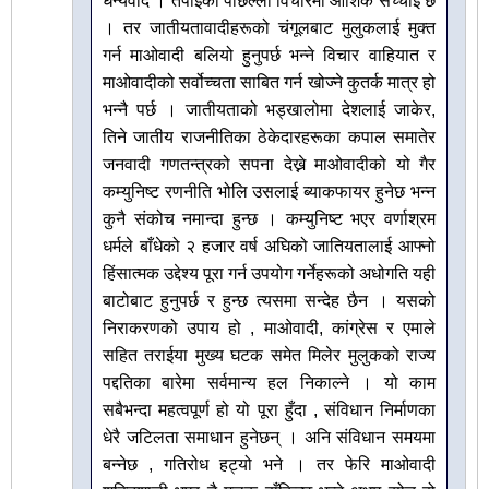
धन्यवाद । तपाईँको पछिल्लो विचारमा आंशिक सच्चाइ छ
। तर जातीयतावादीहरूको चंगूलबाट मुलुकलाई मुक्त
गर्न माओवादी बलियो हुनुपर्छ भन्ने विचार वाहियात र
माओवादीको सर्वोच्चता साबित गर्न खोज्ने कुतर्क मात्र हो
भन्नै पर्छ । जातीयताको भड्खालोमा देशलाई जाकेर,
तिने जातीय राजनीतिका ठेकेदारहरूका कपाल समातेर
जनवादी गणतन्त्रको सपना देख्ने माओवादीको यो गैर
कम्युनिष्ट रणनीति भोलि उसलाई ब्याकफायर हुनेछ भन्न
कुनै संकोच नमान्दा हुन्छ । कम्युनिष्ट भएर वर्णाश्रम
धर्मले बाँधेको २ हजार वर्ष अघिको जातियतालाई आफ्नो
हिंसात्मक उद्देश्य पूरा गर्न उपयोग गर्नेहरूको अधोगति यही
बाटोबाट हुनुपर्छ र हुन्छ त्यसमा सन्देह छैन । यसको
निराकरणको उपाय हो , माओवादी, कांग्रेस र एमाले
सहित तराईया मुख्य घटक समेत मिलेर मुलुकको राज्य
पद्दतिका बारेमा सर्वमान्य हल निकाल्ने । यो काम
सबैभन्दा महत्वपूर्ण हो यो पूरा हुँदा , संविधान निर्माणका
धेरै जटिलता समाधान हुनेछन् । अनि संविधान समयमा
बन्नेछ , गतिरोध हट्यो भने । तर फेरि माओवादी