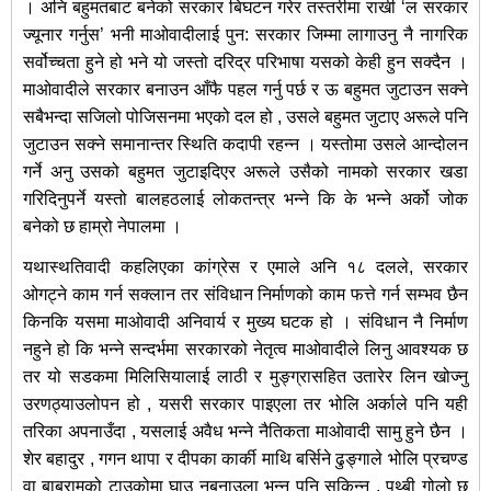
। अनि बहुमतबाट बनेको सरकार बिघटन गरेर तस्तरीमा राखी ‘ल सरकार
ज्यूनार गर्नुस’ भनी माओवादीलाई पुन: सरकार जिम्मा लागाउनु नै नागरिक
सर्वोच्चता हुने हो भने यो जस्तो दरिद्र परिभाषा यसको केही हुन सक्दैन ।
माओवादीले सरकार बनाउन आँफै पहल गर्नु पर्छ र ऊ बहुमत जुटाउन सक्ने
सबैभन्दा सजिलो पोजिसनमा भएको दल हो , उसले बहुमत जुटाए अरूले पनि
जुटाउन सक्ने समानान्तर स्थिति कदापी रहन्न । यस्तोमा उसले आन्दोलन
गर्ने अनु उसको बहुमत जुटाइदिएर अरूले उसैको नामको सरकार खडा
गरिदिनुपर्ने यस्तो बालहठलाई लोकतन्त्र भन्ने कि के भन्ने अर्को जोक
बनेको छ हाम्रो नेपालमा ।
यथास्थतिवादी कहलिएका कांग्रेस र एमाले अनि १८ दलले, सरकार
ओगट्ने काम गर्न सक्लान तर संविधान निर्माणको काम फत्ते गर्न सम्भव छैन
किनकि यसमा माओवादी अनिवार्य र मुख्य घटक हो । संविधान नै निर्माण
नहुने हो कि भन्ने सन्दर्भमा सरकारको नेतृत्व माओवादीले लिनु आवश्यक छ
तर यो सडकमा मिलिसियालाई लाठी र मुङ्ग्रासहित उतारेर लिन खोज्नु
उरणठ्याउलोपन हो , यसरी सरकार पाइएला तर भोलि अर्काले पनि यही
तरिका अपनाउँदा , यसलाई अवैध भन्ने नैतिकता माओवादी सामु हुने छैन ।
शेर बहादुर , गगन थापा र दीपका कार्की माथि बर्सिने ढुङ्गाले भोलि प्रचण्ड
वा बाबुरामको टाउकोमा घाउ नबनाउला भन्न पनि सकिन्न , पृथ्बी गोलो छ