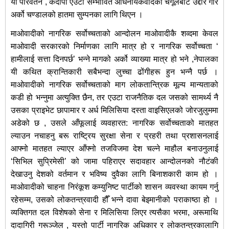
यो परिवर्तन , कदापी एउटा सम्भावित अधिनायकवादको चंगूलबाट उद्दार गरि
अर्को चण्डालको हातमा सुम्पनका लागि थिएन ।
माओवादीको नागरिक सर्वोच्चताको आन्दोलन माओवादीकै शव्दमा केवल
माओवादी सरकारको निर्माणका लागि मात्र हो र नागरिक सर्वोच्चता ‘
हामीलाई सत्ता दिनपर्छ’ भन्ने मागको अर्को व्याख्या मात्र हो भने ,नेपालका
यी कथित क्रान्तिकारी सबैभन्दा लुच्चा ढोंगीहरू हुन भन्नै पर्छ ।
माओवादीको नागरिक सर्वोच्चताको माग लोकतान्त्रिक मूल्य मान्यताको
कडी हो भन्नुमा अत्युक्ति छैन, तर एउटा राजनैतिक दल जसको सामर्थ्य नै
उसका प्राइभेट छापामार र अर्ध मिलिसिया दस्ता वाइसिएलको जोरजुलुममा
अडेको छ , उसले आँफूलाई व्यवहारत: नागरिक सर्वोच्चताको मातहत
ल्याउन नचाहनु बरू राष्ट्रिय सुरक्षा सेना र प्रहरी तथा प्रशासनलाई
आफ्नो मातहत ल्याएर आँफ्नो तजविजमा देश चल्ने माहौल बनाउनुलाई
‘सिभिल सुप्रिमेसी’ को जामा पहिराएर सदावहार आन्दोलनको नौटंकी
देखाउनु देशको वर्तमान र भविष्य दुवैका लागि बिनाशकारी काम हो ।
माओवादीको चाहना निरंकूश कम्युनिष्ट पार्टीको शासन व्यवस्था कायम गर्नु
रहेसम्म, उसको लोकतन्त्रवादी हौँ भन्ने दावा बेइमानीको पराकाष्ठा हो ।
व्यक्तिगत दल विशेषको सेना र मिलिसिया लिएर त्यसैका भरमा, अरूमाथि
दादागिरी गरूञ्जेल , यस्तो पार्टी नागरिक अधिकार र लोकतन्त्रकालागि