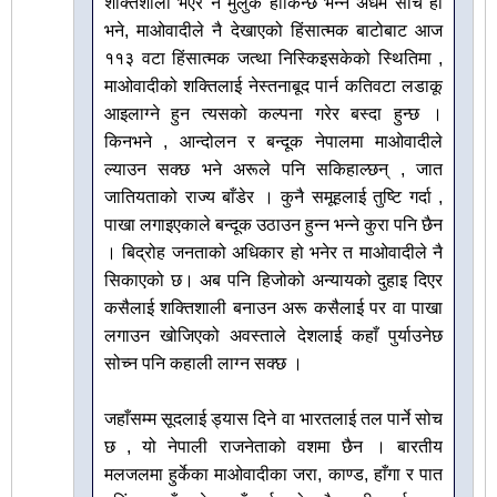
शक्तिशाली भएर नै मुलुक हाँकिन्छ भन्ने अधम सोच हो
भने, माओवादीले नै देखाएको हिंसात्मक बाटोबाट आज
११३ वटा हिंसात्मक जत्था निस्किइसकेको स्थितिमा ,
माओवादीको शक्तिलाई नेस्तनाबूद पार्न कतिवटा लडाकू
आइलाग्ने हुन त्यसको कल्पना गरेर बस्दा हुन्छ ।
किनभने , आन्दोलन र बन्दूक नेपालमा माओवादीले
ल्याउन सक्छ भने अरूले पनि सकिहाल्छन् , जात
जातियताको राज्य बाँडेर । कुनै समूहलाई तुष्टि गर्दा ,
पाखा लगाइएकाले बन्दूक उठाउन हुन्न भन्ने कुरा पनि छैन
। बिद्रोह जनताको अधिकार हो भनेर त माओवादीले नै
सिकाएको छ। अब पनि हिजोको अन्यायको दुहाइ दिएर
कसैलाई शक्तिशाली बनाउन अरू कसैलाई पर वा पाखा
लगाउन खोजिएको अवस्ताले देशलाई कहाँ पुर्याउनेछ
सोच्न पनि कहाली लाग्न सक्छ ।
जहाँसम्म सूदलाई ड्यास दिने वा भारतलाई तल पार्ने सोच
छ , यो नेपाली राजनेताको वशमा छैन । बारतीय
मलजलमा हुर्केका माओवादीका जरा, काण्ड, हाँगा र पात