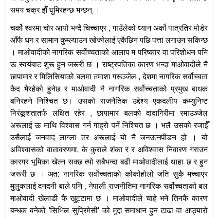
समय चक्र झैँ घुमिरहन्छ भन्छन् ।
चर्को श्वरमा चोर आयो भन्दै चिच्चाएर , गाउँलेको ध्यान अर्को पात्रतिर मोडेर
आँफै धन र सामान कुम्ल्याउन खोज्नेलाई एकैछिन पछि पत्ता लगाउन सकिन्छ
। माओवादीको नागरिक सर्वोच्चताको आलाप म परिष्कार वा परिशोधन पनि
ऊ स्वयंबाट शुरू हुन जरूरी छ । राष्ट्रपतिका कारण भन्दा माओवादीले नै
छापामार र मिलिसियाको बलमा तमाशा गरूञ्जेल , देशमा नागरिक सर्वोच्चता
कैद भैरहेको हुनेछ र माओवादी नै नागरिक सर्वोच्चताको प्रमुख बाधक
बनिरहने निश्चित छ। उसको राजनैतिक उद्देश्य एकदलीय कम्युनिष्ट
निरंकूशतातर्फ लक्षित रहेर , छापामार बलको दादागिरीमा रमाउञ्जेल
अरूलाई ऊ माथि विश्वास गर्न गाह्रो पर्ने निश्चित छ । भलै उसको रजाईँ
उसैलाई जनवाद लाग्ला तर अरूलाई यो नै जनउत्नपीडन हो । यो
अविश्वासको वातावरणमा, के कुराले शंका र र अविश्वास निवारण गराउन
कारगर भूमिका खेल्न सक्छ त्यो सबैभन्दा बढी माओवादीलाई थाहा छ र हुन
जरूरी छ । अत: नागरिक सर्वोच्चताको कोकोहोलो जति सुकै मच्चाएर
मुलुकलाई दनदनी बाले पनि , नेपाली राजनीतिमा नागरिक सर्वोच्चताको बल
माओवादी खेलाडी कै खुट्टामा छ । माओवादीले चाहे भने तिनकै कारण
बन्धक बनेको 'सिभिल सुप्रिमेसी' को मुद्दा समाधान हुन टाढा वा अप्ठ्यारो