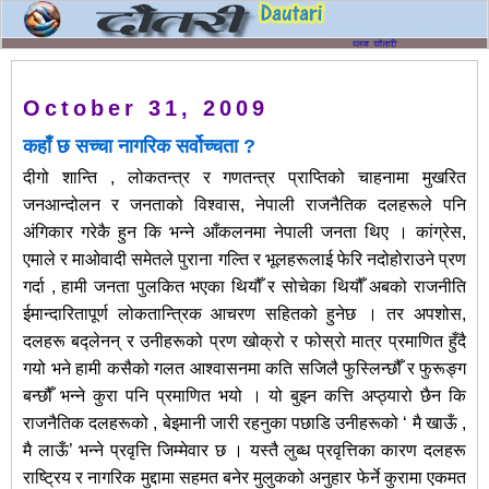
October 31, 2009
कहाँ छ सच्चा नागरिक सर्वोच्चता ?
दीगो शान्ति , लोकतन्त्र र गणतन्त्र प्राप्तिको चाहनामा मुखरित
जनआन्दोलन र जनताको विश्वास, नेपाली राजनैतिक दलहरूले पनि
अंगिकार गरेकै हुन कि भन्ने आँकलनमा नेपाली जनता थिए । कांग्रेस,
एमाले र माओवादी समेतले पुराना गल्ति र भूलहरूलाई फेरि नदोहोराउने प्रण
गर्दा , हामी जनता पुलकित भएका थियौँ र सोचेका थियौँ अबको राजनीति
ईमान्दारितापूर्ण लोकतान्त्रिक आचरण सहितको हुनेछ । तर अपशोस,
दलहरू बद्लेनन् र उनीहरूको प्रण खोक्रो र फोस्रो मात्र प्रमाणित हुँदै
गयो भने हामी कसैको गलत आश्वासनमा कति सजिलै फुस्लिन्छौँ र फुरूङ्ग
बन्छौँ भन्ने कुरा पनि प्रमाणित भयो । यो बुझ्न कत्ति अप्ठ्यारो छैन कि
राजनैतिक दलहरूको , बेइमानी जारी रहनुका पछाडि उनीहरूको ‘ मै खाऊँ ,
मै लाऊँ’ भन्ने प्रवृत्ति जिम्मेवार छ । यस्तै लुब्ध प्रवृत्तिका कारण दलहरू
राष्ट्रिय र नागरिक मुद्दामा सहमत बनेर मुलुकको अनुहार फेर्ने कुरामा एकमत