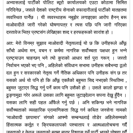
अभ्यासलाई पार्टीको पोलिट ब्यूरो कार्यालयको एउटा कोठामा सिमित
गरिदिनेछ , जसले देशको राष्ट्रीय सेनाको वफादारीलाई पार्टीको मातहतमा
व्यवस्थित पार्नेछ । यी व्यवस्थाहरू नबुझेर लगाइएका आरोप हैनन् बरू
माओवादीले जारी गरेको घोषणापत्र र त्यस पछि पनि जारी गरिएका
दस्तावेज भित्र प्रष्टसंग लेखिएका शव्द र हरफहरूको सारांश हो ।
अत: मेरो विनम्र सुझाव माओवादी नेतृत्वलाई यो छ कि उनीहरूले आँफू
साँचो अर्थमा मन, वचन र कर्ममा नागरिक सर्वोच्चता पक्षधर हुन भन्ने
प्रष्ट्याउन चाहन्छन् भने त्यो कुराको आधार शर्त पुरा गरून् । जस्तो
निर्वाचन भएको भए पनि , अहिलेको संविधान सभामा उनीहरू सबैभन्दा ठूलो
दल हुन र सरकारको नेतृत्व गर्ने नैतिक अधिकार पनि उनीहरू संग छ तर
यसको अर्थ यो पनि हो कि आँफू एक्लैको बहुमत सिद्द नभएको स्थितिमा ,
बहुमत जुटाएर सिद्ध गर्नु पर्ने काम पनि उसैको हो । उसले कालो झण्डा र
ढुङ्गामुढा गरेर अरूले उसका लागि बहुमत जुटाइदेलान सपना देख्नु हुँदैन ।
यसका लागि सही पहल आँफैले गर्नु पर्छ । अनि सकिन्छ भने नागरिक
सर्वोच्चताको व्यवहारिक प्रामाणिकता सिद्ध गर्न कथित जनसेना नामको
‘माओवादी छापामार’ संगको आफ्नो सम्बन्धलाई तोडेर अहिलेसम्मको
हिंसात्मक कर्तूत र क्रियकलापको पश्चाताप र
आत्मआलोचचना गर्दै
जनताको र केवल जनताको मतमा मात्र विश्वास गर्ने पार्टी भएको घोषणा गर्दै