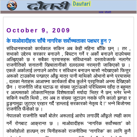
October 9, 2009
के माओवादीहरू साँचै नागरिक सर्वोच्चताका पक्षधर हुन ?
संविधानसभाको कार्यकाल सकिन अब केही महिना बाँकि छन् । तर ,
सभाको उद्देस्य सरकार बनाउने , बिघटन गर्ने र अर्को बनाउने दाउपेचमा
अल्झिएको छ र सबैका प्रयासहरू संविधानको दस्तावेजतर्फ नलागेर
राजनीतिको सनातनी खिचातानीको दलदलमा नराम्ररी जाकिएको छ ।
एकले अर्कालाई लगाउने आरोप र संविधान बनाउन चासो नदेखाएको फित्तुर
अरूको टाउकोमा पन्छाएर आँफू मात्र पानी माथिको ओभानो बन्ने प्रयासमा
, दलका नेताहरू आआफ्ना कार्यकर्ता बीच कुर्लने प्रवृत्तिको अन्त्य देखिएको
छैन । राजनीति जोड घटाऊ वा संख्या जुटाऊको परिधिसम्म रहँदा त बहुमत
र अल्पमतको लोकतान्त्रिक विशेषताको मर्यादा भित्र नै छन् भनेर भन्ने
सकिने स्थति थियो , तर अब त संख्या जुटाउन नसके पनि कालो झण्डा र
ढुङ्गामुढा जुटाएर प्रहार गर्दै ‘हाम्लाई सरकारको नेतृत्व दे !’ भन्ने बिजोगमा
राजनीति फँसेको छ ।
नेपालको राजनीति चर्को बोलेर अरूलाई आरोप लगाउँदै आँफूले त्यही काम
गर्ने रोगबाट आक्रान्त छ । माओवादीहरू ‘नागरिक सर्वोच्चता’ को
कोकोहोलो हाल्छन् तर यिनीहरूको राजनीतिमा ‘नागरिक’ का लागि कुनै