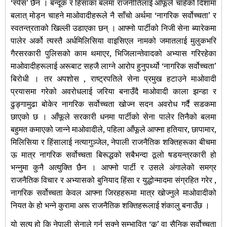
‘स्पेस’ छैन । बन्दूक र हिंसाका बलमा राजनीतिलाई आँफूले चाहेको दिशामा
बलात् मोड्न चाहने माओवादीहरूले नै साँचो अर्थमा ‘नागरिक सर्वोच्चता’ र
स्वतन्त्रताको खिल्ली उडाएका छन् । आफ्नो पार्टीको निजी सेना ब्यारेकमा
पालेर अर्को त्यस्तै अर्धमिलिसिया वाइसिएल नामको जमातलाई मुलुकभरि
गैरसरकारी पुलिसको काम थमाएर, भिजिलान्तेवादको अभ्यास गरिरहेका
माओवादीहरूलाई अरूबाट सहजै लाग्ने आरोप हुनुपर्थ्यो ‘नागरिक सर्वोच्चता’
बिरोधी । तर अपशोस , राष्ट्रपतिले सेना प्रमुख हटाउने माओवादी
प्रयासमा गरेको अवरोधलाई जरिया बनाउँदै माओवादी काला झन्डा र
ढुङ्गामुढा बोकेर नागरिक सर्वोच्चता खोज्न सदन अवरोध गर्दै सडकमा
छाएको छ । आँफूले सरकारी धनमा पार्टीको सेना पालेर तिनैको बलमा
बहुमत कमाएको जान्ने माओवादीले, पहिला आँफूले आफ्ना हतियार, छापामार,
मिलिसिया र हिंसालाई नत्यागुञ्जेल, नेपाली राजनैतिक शक्तिहरूका बीचमा
ऊ मात्र नागरिक सर्वोच्चता बिरूद्धको सबैभन्दा ठूलो षडयन्त्रकारी हो
भन्नुमा कुनै अत्युक्ति छैन । आफ्नो पार्टी र उसले अंगालेको समग्र
राजनैतिक विचार र
अभ्यासको बुनियाद हिंसा र युद्धोन्मादमा संग्रहित गरेर ,
नागरिक सर्वोच्चता केवल आफ्ना जिरहहरूमा मात्र खोज्नुले माओवादीको
नियत के हो भन्ने कुरामा अरू राजनैतिक शक्तिहरूलाई शंकालु बनाउँछ ।
यो सत्य हो कि
नेपाली सेनाले गर्न सक्ने सम्भावित ‘कू’ वा सैनिक सर्वोच्चता