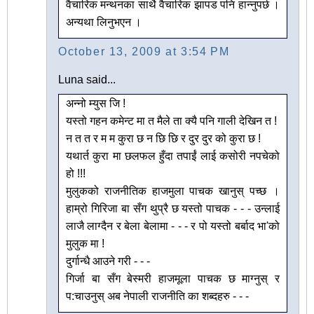
वैचारिक मन्थनका साथै वैचारिक झापड पनि हान्नुपर्छ ।
अन्यथा लिनुभएन ।
October 13, 2009 at 3:54 PM
Luna said...
अन्नो म्युस जि !
यस्तो गहन कमेन्ट मा त मैले ता क्यै पनि गाली देखिन त !
न त त र म म कुरा छ न छि छि र दुर दुर को कुरा छ !
यथार्त कुरा मा छलफल हुँदा तपाईं लाई कसोरी नपचेको
हो !!!
मुलुकको राजनीतिक हाजमुला पाचक खानुस् पच्छ ।
हाम्रो गिरिजा बा सँग थुप्रै छ यस्तो पाचक - - - उन्लाई
लाजै लाग्दैन र बेला बेलामा - - - र पो यस्तो बर्बाद भा'को
मुलुक मा !
दुर्गान्धै आउने गरी - - -
गिर्जा बा सँग बेस्मरी हाजमूला पाचक छ माग्नुस् र
प:चाउनुस् अब नेपाली राजनीति का शब्दहरु - - -