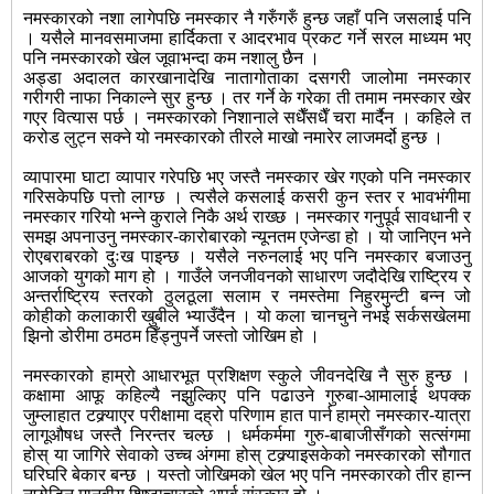
नमस्कारको नशा लागेपछि नमस्कार नै गरुँगरुँ हुन्छ जहाँ पनि जसलाई पनि
। यसैले मानवसमाजमा हार्दिकता र आदरभाव प्रकट गर्ने सरल माध्यम भए
पनि नमस्कारको खेल जूवाभन्दा कम नशालु छैन ।
अड्डा अदालत कारखानादेखि नातागोताका दसगरी जालोमा नमस्कार
गरीगरी नाफा निकाल्ने सुर हुन्छ । तर गर्ने के गरेका ती तमाम नमस्कार खेर
गएर वित्यास पर्छ । नमस्कारको निशानाले सधैँसधैँ चरा मार्दैन । कहिले त
करोड लुट्न सक्ने यो नमस्कारको तीरले माखो नमारेर लाजमर्दो हुन्छ ।
व्यापारमा घाटा व्यापार गरेपछि भए जस्तै नमस्कार खेर गएको पनि नमस्कार
गरिसकेपछि पत्तो लाग्छ । त्यसैले कसलाई कसरी कुन स्तर र भावभंगीमा
नमस्कार गरियो भन्ने कुराले निकै अर्थ राख्छ । नमस्कार गनुपूर्व सावधानी र
समझ अपनाउनु नमस्कार-कारोबारको न्यूनतम एजेन्डा हो । यो जानिएन भने
रोएबराबरको दुःख पाइन्छ । यसैले नरुनलाई भए पनि नमस्कार बजाउनु
आजको युगको माग हो । गाउँले जनजीवनको साधारण जदौदेखि राष्ट्रिय र
अन्तर्राष्ट्रिय स्तरको ठुलठूला सलाम र नमस्तेमा निहुरमुन्टी बन्न जो
कोहीको कलाकारी खुबीले भ्याउँदैन । यो कला चानचुने नभई सर्कसखेलमा
झिनो डोरीमा ठमठम हिँड्नुपर्ने जस्तो जोखिम हो ।
नमस्कारको हाम्रो आधारभूत प्रशिक्षण स्कुले जीवनदेखि नै सुरु हुन्छ ।
कक्षामा आफू कहिल्यै नझुल्किए पनि पढाउने गुरुबा-आमालाई थपक्क
जुम्लाहात टक्र्याएर परीक्षामा दह्रो परिणाम हात पार्न हाम्रो नमस्कार-यात्रा
लागूऔषध जस्तै निरन्तर चल्छ । धर्मकर्ममा गुरु-बाबाजीसँगको सत्संगमा
होस् या जागिरे सेवाको उच्च अंगमा होस् टक्र्याइसकेको नमस्कारको सौगात
घरिघरि बेकार बन्छ । यस्तो जोखिमको खेल भए पनि नमस्कारको तीर हान्न