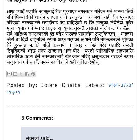
नछोडिनु मानवीय शिष्टाचारको अपूर्व संस्कार हो ।
आफू ज्वाइँ भएपछि सासूलाई रीत पुर् याएर नमस्कार गरिएन भने भान्सा छिर्दा
पनि घिच्चासेको आरोप लाग्ला भन्ने डर हुन्छ । अन्यथा सही रीत पुर् याएर
गरिएको नमस्कारले तपाईँलाई घ्यू चाहिएको छ कि मासुको लेदैलेदो मुछेर
भूजा ज्यूनार गर्न मन छ कि, सासूज्यूबाट तुरुन्तै त्यसको बन्दोबस्त गराउँछ ।
सबै आतिथ्य नमस्कारको बुइ चढेर सरक्क सामुन्नेमा टुप्लुकिन्छन् । माइतमा
छोरी वा दिदी-बहिनीको रुपमा आफू गइएको छ भने पनि नमस्कारको भूमिका
धेरै हुन्छ इज्जतको गाँठो कस्नमा । नत्र त बिहे गरेर गएपछि कस्ती
टिमुर्किएकी भइछ भनेर सोच्लान् भन्ने पीर ! यस्तो पारिवारिक लहरादेखि
सांसारिक पहरा बेर्ने नमस्कारलाई खेर जान नदिई असुलउपर गराउने रुपमा
सदुपयोग गर्न सकौँ, नमस्कार विद्याले यही जुक्ति देओस् ।
Posted by:
Jotare Dhaiba
Labels:
हाँसो-ठट्टा/
व्यङ्ग्य
5 Comments:
लेकाली said...