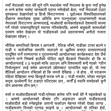
नयाँ नेपालको नारा धेरै सुने पनि यथार्थमा नयाँ नेपालमा के कुरा नयाँ हुनेछ
त भन्ने बारेमा यथेष्ट जानकारी प्राप्त नभैरहेको बेला, नयाँ नेपालको एउटा
दृश्यकथा देखापरेको छ हिजो बिराटनगरमा । पूर्वाञ्चल विश्वविद्यालयको
दीक्षान्त समारोहमा मुख्य अतिथि बन्न पाल्नुभएका प्रधानमन्त्री माधव
नेपालको विराटनगर आगमनलाई, माओवादी कार्यकर्ताहरूले देशव्यापी रूपमा
गर्ने गरेको पाषाणवृष्टिपूर्ण स्वागत गरिसकेपछि, आफ्नो बाहुबली सामर्थ्यको
प्रमाण समेत देखाउन यो गाडीहरूको उर्ध्व उदरासनमय अनौठो नजारा
देखाएका रहेछन् ।
भौतिक सम्पत्तिको बिनाश र आगजनी , रेलिङ भाँच्ने, गाडीका टायर बाल्ने र
गाडी र सार्वजनिक सम्पत्ति जलाउने वा धूवाँमय बनाएर वातावरणलाई
प्रदूषित पार्ने परम्परागत र पुरातनपन्थी आन्दोलनका कार्यहरूबाट देश उँभो
नलाग्ने भन्ने निष्कर्ष हालैको पोलिट ब्यूरो बैठकले निकालेर हो कि वा
आन्दोलनलाई २ ३ फड्को माथि उठाउन अनि विश्वव्यापी बन्दै गएको ‘ग्रीन
रिभोल्यूसन’ लाई समेत अपनाउने उद्देश्यबाट प्रभावित भइर हो, यो नया
शैलिको आन्दोलन रचिएको हो कि जस्तो देखिन्छ । जे होस् , यो पराक्रम
पहिला देखिएका भन्दा बिल्कुलै फरक भने छ । गाडी नजलेर, मरेका भ्यागूता
सदृस ऊर्ध्वमार्गी पेट ठडाएर पल्टिएका छन् , मानौँ ई स्वामि रामदेवको कुनै
योग आसनमा लीन छन् !
यसो त माओवादीहरूको गाडी-प्रेमका बारेमा पनि चर्चा धेरै नै भइसकेको छ
। आफ्नो आन्दोलनको बीचमा टाँग अड्याउन आउने गाडीहरूलाई
माओवादीले बडो स्नेहपूर्वक उत्तानो फर्काउन मेहनत गरेको देख्दा लाग्छ ,
गाडीहरूसंग यिनको प्रगाढ साइनो छ । आन्दोलनको यो तरिका हे्र्दा,