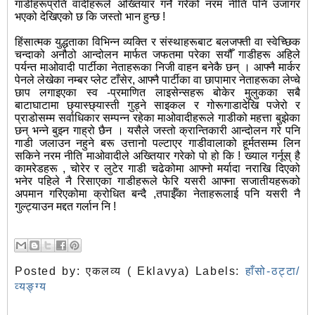
गाडीहरूप्रति वादीहरूले अख्तियार गर्ने गरेको नरम नीति पनि उजागर
भएको देखिएको छ कि जस्तो भान हुन्छ !
हिंसात्मक युद्धताका विभिन्न व्यक्ति र संस्थाहरूबाट बलजफ्ती वा स्वेच्छिक
चन्दाको अनौठो आन्दोलन मार्फत जफतमा परेका सयौँ गाडीहरू अहिले
पर्यन्त माओवादी पार्टीका नेताहरूका निजी वाहन बनेकै छन् । आफ्नै मार्कर
पेनले लेखेका नम्बर प्लेट टाँसेर, आफ्नै पार्टीका वा छापामार नेताहरूका लेप्चे
छाप लगाइएका स्व -प्रमाणित लाइसेन्सहरू बोकेर मुलुकका सबै
बाटाघाटामा छ्यास्छ्यास्ती गुड्ने साइकल र गोरूगाडादेखि पजेरो र
प्राडोसम्म सर्वाधिकार सम्पन्न रहेका माओवादीहरूले गाडीको महत्ता बुझेका
छन् भन्ने बुझ्न गाह्रो छैन । यसैले जस्तो क्रान्तिकारी आन्दोलन गरे पनि
गाडी जलाउन नहुने बरू उत्तानो पल्टाएर गाडीवालाको हूर्मतसम्म लिन
सकिने नरम नीति माओवादीले अख्तियार गरेको पो हो कि ! ख्याल गर्नूस् है
कामरेडहरू , चोरेर र लुटेर गाडी चढेकोमा आफ्नो मर्यादा नराखि दिएको
भनेर पहिले नै रिसाएका गाडीहरूले फेरि यसरी आफ्ना सजातीयहरूको
अपमान गरिएकोमा क्रोधित बन्दै ,तपाईँका नेताहरूलाई पनि यसरी नै
गुल्ट्याउन मद्दत गर्लान नि !
Posted by:
एकलव्य ( Eklavya)
Labels:
हाँसो-ठट्टा/
व्यङ्ग्य