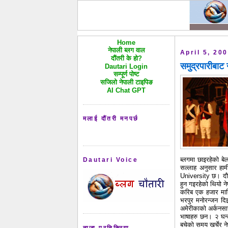
Home
नेपाली ब्लग वाल
April 5, 20
दौंतरी के हो?
समुद्रपारीबाट 
Dautari Login
सम्पूर्ण पोष्ट
सजिलो नेपाली टाइपिङ
AI Chat GPT
मलाई दौंतरी मनपर्छ
ब्लगमा छाइरहेको बे
Dautari Voice
सल्लाह अनुसार हाम
University छ। दौर
हुन गइरहेको थियो न
करिब एक हजार मानि
भरपुर मनोरन्जन दिइ
अमेरीकाको अर्कनसास
भाषाहरु छन। २ घन
बचेको समय खर्चेर न
ताजा प्रतिक्रिया