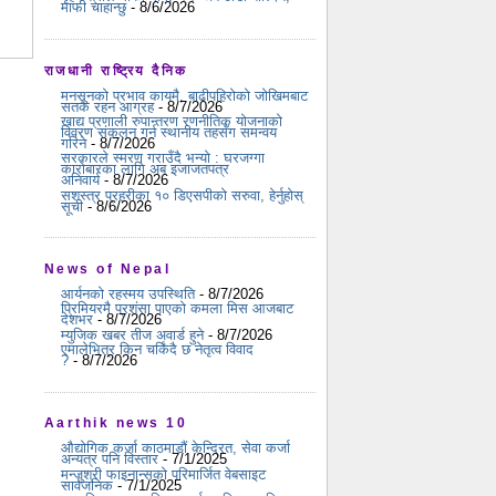
माफी चाहान्छु
- 8/6/2026
राजधानी राष्ट्रिय दैनिक
मनसुनको प्रभाव कायमै, बाढीपहिरोको जोखिमबाट
सतर्क रहन आग्रह
- 8/7/2026
खाद्य प्रणाली रुपान्तरण रणनीतिक योजनाको
विवरण संकलन गर्न स्थानीय तहसँग समन्वय
गरिने
- 8/7/2026
सरकारले स्मरण गराउँदै भन्यो : घरजग्गा
कारोबारका लागि अब इजाजतपत्र
अनिवार्य
- 8/7/2026
सशस्त्र प्रहरीका १० डिएसपीको सरुवा, हेर्नुहोस्
सूची
- 8/6/2026
News of Nepal
आर्यनको रहस्मय उपस्थिति
- 8/7/2026
प्रिमियरमै प्रशंसा पाएको कमला मिस आजबाट
देशभर
- 8/7/2026
म्युजिक खबर तीज अवार्ड हुने
- 8/7/2026
एमालेभित्र किन चर्किंदै छ नेतृत्व विवाद
?
- 8/7/2026
Aarthik news 10
औद्योगिक कर्जा काठमाडौं केन्द्रित, सेवा कर्जा
अन्यत्र पनि विस्तार
- 7/1/2025
मन्जुश्री फाइनान्सको परिमार्जित वेबसाइट
सार्वजनिक
- 7/1/2025