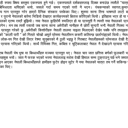
ेही रुपमा बिषय बस्तुमा एकरुपता हुने गर्छ। एकरुपताले दर्शकहरुलाइ दिक्क बनाउंछ त्यसैले "यात्र
 बिभिधदता थपिएको थयो, जसले गर्दा समय गएको पत्तो नै भएन। पंचकन्याको स्वागत,कुमा
्ट्रिय गान प्रस्तुत गरेर हाम्रो दैनिक संस्कार पस्केका थिए। शुरुमा साना तिना भाषणले लाटो ब
 र पुरानो नेपालको बारेमा भिडियो देखाएर कार्यक्रमको क्षितज कोरिएको थियो। इतिहास भएर हो या स्
ालको द्रष्य राम्रै बुझियो। नया नेपाल कुहिरोमै रुमलिएर हो या प्रस्तूती नै त्यस्तै नया नेपालको प्रस
लागेन। मन तब त्यसै रसायो जब साना साना अमेरीकी नानीहरु मै छोरी सुन्दरी भन्दै नेपाली गितमा न
 प्रस्तुत गरेको छु ,अमेरीकी किशोरीहरु नेपाली तालमा पाइला मिलाएको देखेर पक्कै पनि तपाइहरु
ेबीको "काली पारी " को गितले चोखो अमुर्त प्रेममा नेपालीमन कसरी कल्पिन्छ छर्लागांइएको थियो। नेपथ
ोक-पप गित देखी लिएर रेश्मा सुनुबारको मै ठुली भइछु रे गितबाट नेपालीहरूको प्रेमजाल देखी द
 प्रयास गरिएको थियो। साथै रिमिक्स गित, कबिता र चुट्किलाबाट नेपाल नै देखाउने प्रयास गर
ब नेपाली भेष भुषा मा बिध्धार्थीहरु मञ्चमा प्रस्तुत भए। नेपाल चार जात छत्तिस बर्णको फूलबारी 
एको महशुस भयो। जात नै फरक भएको भरमा नेपाललाइ मधेस देखी हिमाल सम्म टुक्राउनु पर्छ भने जमा
ढ्न आएका नेपाली बिध्धार्थीहरुले हामीहरु फुटेर होइन जुटेर नै नया नेपालको यात्रा तय गर्ने सकिन्छ 
रहेका थिए।