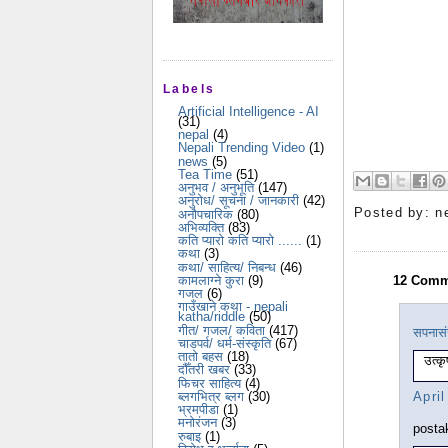
Labels
Artificial Intelligence - AI
(31)
nepal
(4)
Nepali Trending Video
(1)
news
(5)
Tea Time
(51)
अनुभव / अनुभूति
(147)
अनुरोध/ सूचना / जानकारी
(42)
Posted by:
n
अनौपचारिक
(80)
अभिव्यक्ति
(83)
कति प्यारो कति प्यारो ......
(1)
कथा
(3)
कथा/ साहित्य/ निबन्ध
(46)
12 Comm
कामलाग्ने कुरा
(9)
गजल
(6)
गाउँखाने कथा - nepali
katha/riddle
(50)
गीत/ गजल/ कविता
(417)
सपनास
चाडपर्व/ धर्म-संस्कृति
(67)
तातो बहस
(18)
उत्कृष
दौँतरी खबर
(33)
फिचर साहित्य
(4)
ब्लगभित्र ब्लग
(30)
Apri
भ्रमपीडा
(1)
मनोरंजन
(3)
posta
रुबाइ
(1)