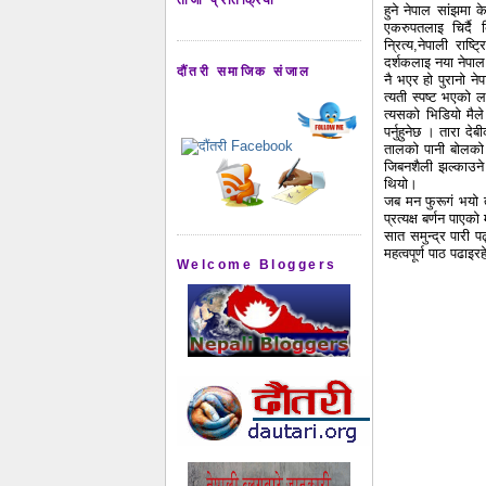
हुने नेपाल सांझमा क
एकरुपतलाइ चिर्दै
न्रित्य,नेपाली राष
दर्शकलाइ नया नेपाल
दौंतरी समाजिक संजाल
नै भएर हो पुरानो नेप
त्यती स्पष्ट भएको 
त्यसको भिडियो मैले
पर्नुहुनेछ । तारा द
तालको पानी बोलको ल
जिबनशैली झल्काउने
थियो।
जब मन फुरूगं भयो त
प्रत्यक्ष बर्णन पा
सात समुन्द्र पारी प
महत्वपूर्ण पाठ पढाइ
Welcome Bloggers