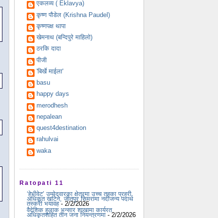
एकलव्य ( Eklavya)
कृष्ण पौडेल (Krishna Paudel)
कृष्णपक्ष थापा
खेमनाथ (बन्दिपुरे माहिलो)
ठरकि दादा
पीजी
'बिर्खे माईला'
basu
happy days
merodhesh
nepalean
quest4destination
rahulvai
waka
Ratopati 11
‘हेभीवेट’ उम्मेदवारका क्षेत्रमा उच्च तहका प्रहरी
अधिकृत खटिने, जीतपुर सिमरामा नदीजन्य पदार्थ
तस्करी भयावह
- 2/2/2026
वैदेशिक हुलाक भन्सार शाखामा कार्यरत
अधिकृतसहित तीन जना नियन्त्रणमा
- 2/2/2026