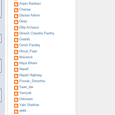
Anjan Banbasi
Chanaa
Dautari Admin
Deep
Dilip Acharya
Dinesh Chandra Panthy
Gaalab
Girish Pandey
Himal_Paari
Maverick
Naya Bihani
Nepal!
Nepali Highway
Postak_Shrestha
Saan_dai
Samyak
Unknown
Yatri Shekhar
आश्मा