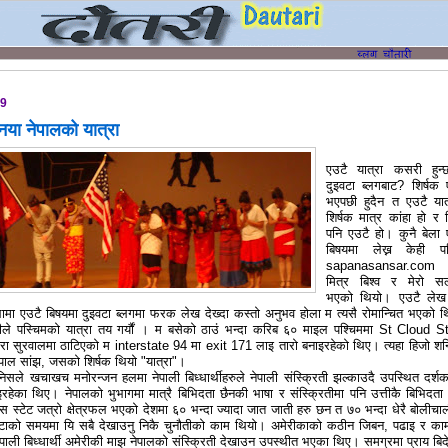
09
नया नेपालको यात्रा
एउटै यात्रा कसरी हुन
दुइवटा ब्लगबाट? शिर्षक 
भएपछी हुदैन त एउटै यात
शिर्षक मात्र कांहा हो र 
पनि एउटै हो। कुनै बेला 
बिषयमा लेख्न केही प
sapanasansar.com
मित्र बिश्व र मेरो सल
भएको थियो। एउटै लेख 
लामा एउटै बिषयमा दुइवटा ब्लगमा फरक लेख देख्दा कस्तो अनुभव होला म त्यसै रोमान्चित भएको 
ीले पस्चिमको यात्रा तय गर्यौं । म बसेको ठाउं भन्दा करिब ६० माइल पश्चिममा St Cloud S
ा सुरवालमा ठाटिएको म interstate 94 मा exit 171 लाइ तारो बनाइरहेको थिए। त्यहा हिजो शन
ेपाल सांझ, जसको शिर्षक थियो "यात्रा"।
सले खचाखच मनोरन्जन हलमा नेपाली बिध्धार्थीहरुले नेपाली संस्क्रिती झल्काउदै उपस्थित दर्श
रहेका थिए। नेपालको भुभागमा मात्रै बिभिदता छैनकी भाषा र संस्क्रितीमा पनि उत्तीकै बिभिदत
 स्टेट जत्रो क्षेत्रफल भएको देशमा ६० भन्दा ज्यादा जात जाती हरु छन त ७० भन्दा धेरै बोलीचा
्टाको समयमा यि सबै देखाउनु निकै चुनौतीको काम थियो। अमेरीकाको कठीन जिबन, पढाइ र का
ेपाली बिध्धार्थी अमेरीकी माझ नेपालको संस्क्रिती देखाउन उपस्थीत भएका थिए। समग्रमा प्राय बिद