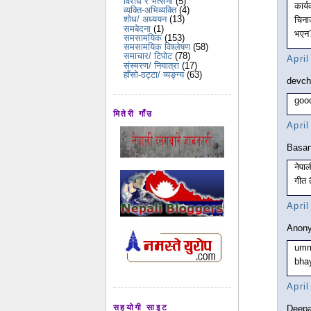
विरोध र भर्त्सना
(5)
कार्
व्यक्ति-अभिव्यक्ति
(4)
शोध/ अध्ययन
(13)
चिना
समबेदना
(1)
भएन
समसामयिक
(153)
समसामयिक विश्लेषण
(58)
समाचार/ टिपोट
(78)
Apri
संस्मरण/ नियात्रा
(17)
हाँसो-ठट्टा/ व्यङ्ग्य
(63)
devch
good
मितेरी गाँउ
Apri
Basan
नेपा
गीत 
Apri
Anony
umm
bhay
Apri
सहयोगी साइट
Deepa