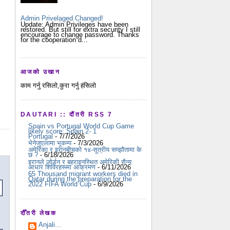
Admin Privelaged Changed!
Update: Admin Privileges have been
restored. But still for extra security I still
encourage to change password. Thanks
for the cooperation d...
आजको उखान
काम गर्नु रसिलो,कुरा गर्नु हंसिलो
DAUTARI :: दौंतरी RSS 7
Spain vs Portugal World Cup Game
likely score: Spain 2- 1
Portugal
- 7/7/2026
भेनेजुएलामा भूकम्प
- 7/3/2026
अमेरिका र इरानबीचको १४-सूत्रीय सम्झौतामा के
छ ?
- 6/18/2026
इरानले जोर्डन र बहराइनस्थित अमेरिकी सैन्य
आधार शिविरहरूमा आक्रमण
- 6/11/2026
65 Thousand migrant workers died in
Qatar during the preparation for the
2022 FIFA World Cup
- 6/9/2026
दौँतरी लेखक
Anjali...