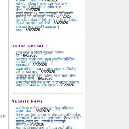
सरकारको चेतावनी
- 8/4/2026
मधेस सम्झौताबारे सरकारको स्पष्टीकरण :
गृहमन्त्रीले कुनै ठोस सम्झौता गरेका
छैनन्
- 8/4/2026
राष्ट्र बैंकका १८ जना कार्यकारी निर्देशकसँग
छलफल गर्दै अर्थमन्त्री वाग्ले
- 8/4/2026
नेपाल लिकर्सका सीईओ तुलाधर एसिया बिजनेस
लिडर्स अवार्डबाट सम्मानित
- 8/4/2026
इन्धनको मूल्य वृद्धिसँगै बढ्यो हवाई
भाडा
- 8/4/2026
Online Khabar 1
आज यस्तो छ विदेशी मुद्राको विनिमय
दर
- 8/6/2026
अमरेशले ‘सैन्यीकरण’ भन्दा संसदीय समितिमा
वादविवाद, रमेश प्रसाईंले गरे
क्षमायाचना
- 8/6/2026
रुकुम पश्चिममा भ्यान र मोटरसाइकल ठोक्किँदा
एक जनाको मृत्यु
- 8/6/2026
‘संसद्‍मा कालो चस्मा खोल्नू, बैठक चल्दा सेयर
कारोबार नगर्नू’
- 8/6/2026
इन्भेस्टमेन्ट मेगा बैंक अध्यक्ष र सञ्चालक पक्राउ
नगर्न सर्वोच्चको अन्तरिम आदेश
- 8/6/2026
Nagarik News
जय नेपाल पार्टीको बटमलाइन हिन्दु अधिराज्य:
अध्यक्ष जबरा
- 8/6/2026
विदेशी उपाधिको समकक्षता सेवा अब यूजीसीमार्फत,
Post
अनलाइनबाटै आवेदन र प्रमाणपत्र
- 8/6/2026
खनाल–यादव भेट : वामपन्थी एकताबारे
छलफल
- 8/6/2026
गृहमन्त्रीले माफी मागे, भने- अब ठाडो बोल्दिन,