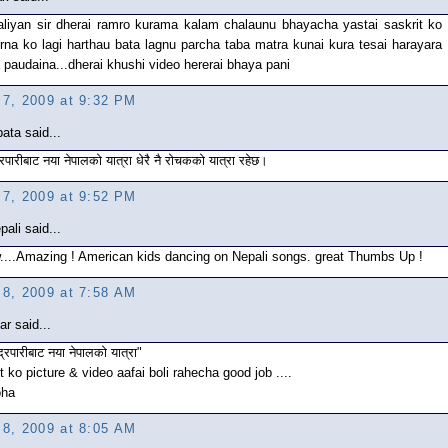
aliyan sir dherai ramro kurama kalam chalaunu bhayacha yastai saskrit ko
rna ko lagi harthau bata lagnu parcha taba matra kunai kura tesai harayara
 paudaina...dherai khushi video hererai bhaya pani
l 7, 2009 at 9:32 PM
ata said...
्रपारीबाट नया नेपालको यात्रा धेरै नै रोचकको यात्रा रहेछ।
l 7, 2009 at 9:52 PM
ali said...
....Amazing ! American kids dancing on Nepali songs. great Thumbs Up !
l 8, 2009 at 7:58 AM
r said...
द्रपारीबाट नया नेपालको यात्रा"
t ko picture & video aafai boli rahecha good job ....
oha
l 8, 2009 at 8:05 AM