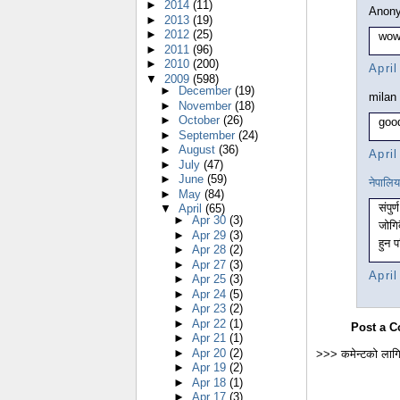
►
2014
(11)
Anony
►
2013
(19)
►
2012
(25)
wow
►
2011
(96)
►
2010
(200)
Apri
▼
2009
(598)
►
December
(19)
milan 
►
November
(18)
►
October
(26)
goo
►
September
(24)
►
August
(36)
Apri
►
July
(47)
►
June
(59)
नेपालि
►
May
(84)
संपु
▼
April
(65)
►
Apr 30
(3)
जोगि
►
Apr 29
(3)
हुन 
►
Apr 28
(2)
►
Apr 27
(3)
Apri
►
Apr 25
(3)
►
Apr 24
(5)
►
Apr 23
(2)
►
Apr 22
(1)
Post a 
►
Apr 21
(1)
►
Apr 20
(2)
>>> कमेन्टको लागि
►
Apr 19
(2)
►
Apr 18
(1)
►
Apr 17
(3)