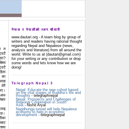
नेपाल र नेपालीको ब्लग चौतारी
www.dautari.org - A team blog by group of
writers and readers having rational thought
regarding Nepal and Nepalese (news,
्छ त
analysis and literature) from all around the
एउटै
world. Write to us at (dautari@gmail.com)
्रा?
for your writing or any contribution or drop
बिषय
some words and lets know how we are
doing!
एउटै
हिला
 का
्लाह
Telegraph Nepal 3
धैरै
Nepal: Educate the new cohort based
थिए।
on the vital stages of Buddha’s life and
tate
thoughts
- telegraphnepal
Nepal: Prospects and Challenges of
िबार
Regional Cooperation in South
Asia
- Nishit Aryal
कलाइ
Nagdhunga tunnel will help Nepalese
economy to help in economic
ा छ।
development
- telegraphnepal
लीका
मबाट
ेशमा