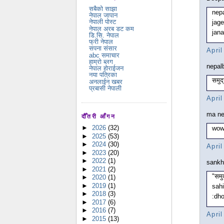
सबैको साझा
nep
नेपाल जापान
नेपाली पोस्ट
jage
नेपाल अरब डट कम
jana
डि.सि. नेपाल
फ्री नेपाल
सपना संसार
Apri
abc समाचार
हाम्रो ब्लग
nepalb
नेपाल होराईजन
नया पत्रिका
समुद
अनलाईन खबर
प्रबासी नेपाली
Apri
ma nep
दौँतरी आँगन
►
2026
(32)
wow
►
2025
(53)
►
2024
(30)
Apri
►
2023
(20)
►
2022
(1)
sankha
►
2021
(2)
"समु
►
2020
(1)
►
2019
(1)
sahi
►
2018
(3)
:dh
►
2017
(6)
►
2016
(7)
Apri
►
2015
(13)