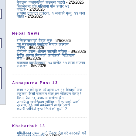
नेपालमा जलपन्छीको सङ्ख्या घट्दो
- 2/2/2026
सिक्लेसमा एकै महिनामा पाँच हजार ५३
पर्यटक
- 2/2/2026
झापामा ट्र्याक्टर दुर्घटना, १ जनाको मृत्यु, ११ जना
घाइते
- 2/2/2026
Nepal News
राष्ट्रियसभाको बैठक सुरु
- 8/6/2026
पुन:संरचनाको पर्खाइमा समाज कल्याण
परिषद्
- 8/6/2026
होर्मुजमा इरान–ओमान सहमति नजिक
- 8/6/2026
नेपाल आयल निगमको कार्यकारी निर्देशकमा
साह
- 8/6/2026
यातायात कार्यालयद्वारा ५७ करोड १५ लाख राजस्व
संकलन
- 8/6/2026
Annapurna Post 13
कक्षा १२ को पूरक परीक्षामा ८१.१९ विद्यार्थी पास
स्कुलमा कैंची चलाउन रोक,तर रोकिएन पेलाइ !
बैंकमा पैसा छ, बजारमा भरोसा छैन !
जन्मसिद्ध नागरिकता सीमित गर्ने ट्रम्पको अर्को
प्रयास, दुई नयाँ कार्यकारी आदेश जारी
कसरी जोगियो इन्फान्टिनोको कुर्सी ?
Khabarhub 13
भूमिहीनका नाममा झूटो विवरण पेश गरे कारबाही गर्ने