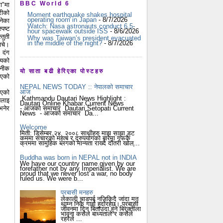
BBC World 6
ा"मा
रीको
Moment earthquake shakes hospital
operating room in Japan
- 8/7/2026
नेका
Watch: Nasa astronauts conduct 6.5-
पष्ट
hour spacewalk outside ISS
- 8/6/2026
्तुती
Why was Taiwan’s president evacuated
in the middle of the night?
- 8/7/2026
ाचे।
 दंग
्यको
ैनीक
यो साता बढी हेरिएका पोस्टहरु
िएको
NEPAL NEWS TODAY :: नेपालको समाचार
आज
भएको
Kathmandu Dautari News Highlight :
तलाइ
Dautari Online Khabar Current News
- आजको समाचार Dautari Setopati Current
भनेर
News - आजको समाचार Da...
Welcome
मिती: डिसेम्बर २४, २००८ साथीहरु माझ साझा डट
कममा संचारको महत्ब र दुरुपयोगको बारेमा गफकै
क्रममा सामुहिक ब्लगको मान्यता राख्दै दौंतरी खोल्...
Buddha was born in NEPAL not in INDIA
We have our country name given by our
forefather not by any Imperialist. We are
proud that we never lost a war, no body
ruled us. We were b...
प्रबासी मनहरु
लेकाली चाडपर्ब नजिकिदै जांदा मन
थाम्न निकै गार्हो हुदोंरहेछ। प्रबासी
जीवनमा दिन बिताउदा हुने बिरक्तीला
भावना कसैले बाध्यताले र कसैले
रहरैले ...