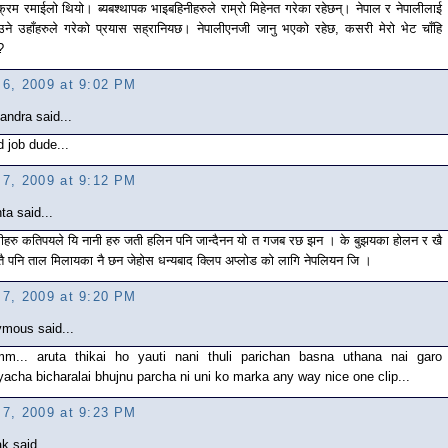
यक्रम रमाईलो थियो। ब्यबश्थापक भाइबहिनीहरुले राम्रो मिहेनत गरेका रहेछन्। नेपाल र नेपालीलाई
उने उहाँहरुले गरेको प्रयास सह्रानियछ। नेपालीएनजी जानु भएको रहेछ, कसरी मेरो भेट चाँहि
?
l 6, 2009 at 9:02 PM
andra said...
 job dude...
l 7, 2009 at 9:12 PM
ta said...
लीहरु कतिपयले यि नानी हरु जती हलिन पनि जान्दैनन यो त गजब रछ झन । के बुझयका होलन र खै
तै पनि ताल मिलायका नै छन जेहोस धन्यबाद क्लिप अप्लोड को लागि नेपलियन जि ।
l 7, 2009 at 9:20 PM
mous said...
m... aruta thikai ho yauti nani thuli parichan basna uthana nai garo
acha bicharalai bhujnu parcha ni uni ko marka any way nice one clip...
l 7, 2009 at 9:23 PM
k said...