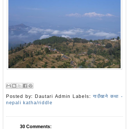
Posted by:
Dautari Admin
Labels:
गाउँखाने कथा -
nepali katha/riddle
30 Comments: