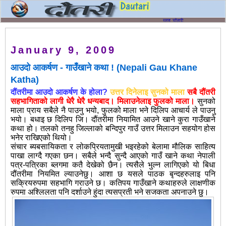
January 9, 2009
आउदो आकर्षण - गाउँखाने कथा ! (Nepali Gau Khane
Katha)
दौंतरीमा आउदो आकर्षण के होला?
उत्तर दिनेलाइ सुनको माला
सबै दौंतरी
सहभागिताको लागी धेरै धेरै धन्यबाद। मिलाउनेलाइ फुलको माला।
सुनको
माला प्राय सबैले नै पाउनु भयो, फुलको माला भने दिलिप आचार्य ले पाउनु
भयो। बधाइ छ दिलिप जि। दौंतरीमा नियामित आउने खाने कुरा गाउँखाने
कथा हो। तलको तनहु जिल्लाको बन्दिपुर गाउँ उत्तर मिलाउन सहयोग होस
भनेर राखिएको थियो।
संचार ब्यबसायिकता र लोकप्रियतामुखी भइरहेको बेलामा मौलिक साहित्य
पाखा लाग्दै गएका छन। सबैले भन्दै सुन्दै
आएको गाउँ खाने कथा नेपाली
पत्र-पत्रिका ब्लगमा कतै देखेको छैन। त्यसैले भुल्न लागिएको यो बिधा
दौंतरीमा नियमित ल्याउनेछु। आशा छ यसले पाठक बृन्दहरुलाइ पनि
सक्रियरुपमा सहभागि गराउने छ। कतिपय गाउँखाने कथाहरुले लाक्षणीक
रुपमा अश्लिलता पनि दर्शाउने हुंदा त्यसप्रती भने सजकता अपनाउने छु।