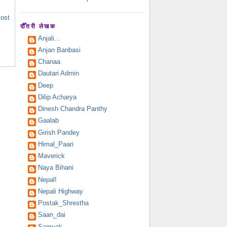
Post
दौँतरी लेखक
Anjali...
Anjan Banbasi
Chanaa
Dautari Admin
Deep
Dilip Acharya
Dinesh Chandra Panthy
Gaalab
Girish Pandey
Himal_Paari
Maverick
Naya Bihani
Nepal!
Nepali Highway
Postak_Shrestha
Saan_dai
Samyak