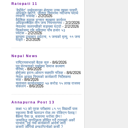
Ratopati 11
‘हेभीवेट’ उम्मेदवारका क्षेत्रमा उच्च तहका प्रहरी
अधिकृत खटिने, जीतपुर सिमरामा नदीजन्य पदार्थ
तस्करी भयावह
- 2/2/2026
वैदेशिक हुलाक भन्सार शाखामा कार्यरत
अधिकृतसहित तीन जना नियन्त्रणमा
- 2/2/2026
नेपालमा जलपन्छीको सङ्ख्या घट्दो
- 2/2/2026
सिक्लेसमा एकै महिनामा पाँच हजार ५३
पर्यटक
- 2/2/2026
झापामा ट्र्याक्टर दुर्घटना, १ जनाको मृत्यु, ११ जना
घाइते
- 2/2/2026
Nepal News
राष्ट्रियसभाको बैठक सुरु
- 8/6/2026
पुन:संरचनाको पर्खाइमा समाज कल्याण
परिषद्
- 8/6/2026
होर्मुजमा इरान–ओमान सहमति नजिक
- 8/6/2026
नेपाल आयल निगमको कार्यकारी निर्देशकमा
साह
- 8/6/2026
यातायात कार्यालयद्वारा ५७ करोड १५ लाख राजस्व
संकलन
- 8/6/2026
Annapurna Post 13
कक्षा १२ को पूरक परीक्षामा ८१.१९ विद्यार्थी पास
स्कुलमा कैंची चलाउन रोक,तर रोकिएन पेलाइ !
बैंकमा पैसा छ, बजारमा भरोसा छैन !
जन्मसिद्ध नागरिकता सीमित गर्ने ट्रम्पको अर्को
प्रयास, दुई नयाँ कार्यकारी आदेश जारी
कसरी जोगियो इन्फान्टिनोको कुर्सी ?