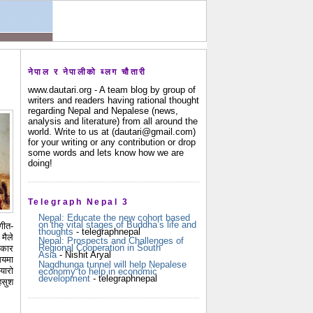
नेपाल र नेपालीको ब्लग चौतारी
www.dautari.org - A team blog by group of
writers and readers having rational thought
regarding Nepal and Nepalese (news,
analysis and literature) from all around the
world. Write to us at (dautari@gmail.com)
for your writing or any contribution or drop
some words and lets know how we are
doing!
Telegraph Nepal 3
Nepal: Educate the new cohort based
on the vital stages of Buddha’s life and
गीत-
thoughts
- telegraphnepal
मैले
Nepal: Prospects and Challenges of
Regional Cooperation in South
तकार
Asia
- Nishit Aryal
मयमा
Nagdhunga tunnel will help Nepalese
यारो
economy to help in economic
development
- telegraphnepal
हसुश