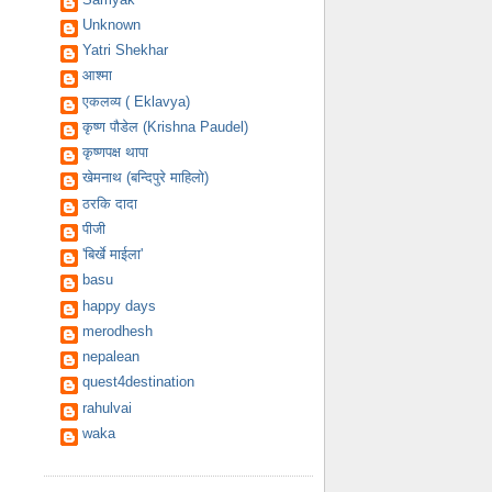
Unknown
Yatri Shekhar
आश्मा
एकलव्य ( Eklavya)
कृष्ण पौडेल (Krishna Paudel)
कृष्णपक्ष थापा
खेमनाथ (बन्दिपुरे माहिलो)
ठरकि दादा
पीजी
'बिर्खे माईला'
basu
happy days
merodhesh
nepalean
quest4destination
rahulvai
waka