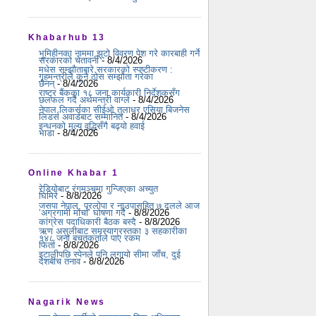
Khabarhub 13
भूमिहीनका नाममा झूटो विवरण पेश गरे कारबाही गर्ने
सरकारको चेतावनी
- 8/4/2026
मधेस सम्झौताबारे सरकारको स्पष्टीकरण :
गृहमन्त्रीले कुनै ठोस सम्झौता गरेका
छैनन्
- 8/4/2026
राष्ट्र बैंकका १८ जना कार्यकारी निर्देशकसँग
छलफल गर्दै अर्थमन्त्री वाग्ले
- 8/4/2026
नेपाल लिकर्सका सीईओ तुलाधर एसिया बिजनेस
लिडर्स अवार्डबाट सम्मानित
- 8/4/2026
इन्धनको मूल्य वृद्धिसँगै बढ्यो हवाई
भाडा
- 8/4/2026
Online Khabar 1
रेडियोबाट रंगमञ्चमा गुन्जिएका अच्युत
घिमिरे
- 8/8/2026
जसपा नेपाल, प्रलोपा र नाउपासहित ७ दलले आज
‘अग्रगामी मोर्चा’ घोषणा गर्दै
- 8/8/2026
कांग्रेस पदाधिकारी बैठक बस्दै
- 8/8/2026
ऋण असुलीबाट समस्याग्रस्तका ३ सहकारीका
१४८ जना बचतकर्ताले पाए रकम
फिर्ता
- 8/8/2026
इटालीपछि स्पेनले पनि लगायो सीमा जाँच, दुई
देशबीच तनाव
- 8/8/2026
Nagarik News