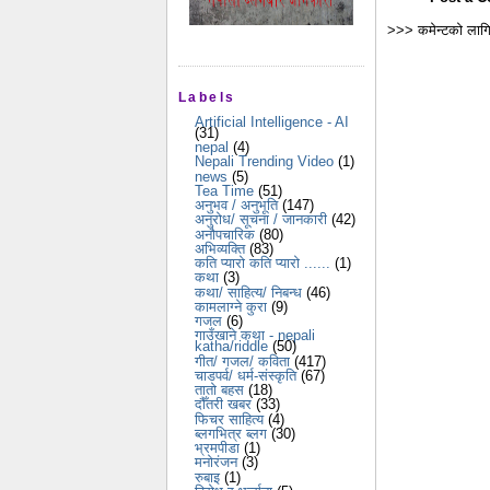
>>> कमेन्टको लागि
Labels
Artificial Intelligence - AI
(31)
nepal
(4)
Nepali Trending Video
(1)
news
(5)
Tea Time
(51)
अनुभव / अनुभूति
(147)
अनुरोध/ सूचना / जानकारी
(42)
अनौपचारिक
(80)
अभिव्यक्ति
(83)
कति प्यारो कति प्यारो ......
(1)
कथा
(3)
कथा/ साहित्य/ निबन्ध
(46)
कामलाग्ने कुरा
(9)
गजल
(6)
गाउँखाने कथा - nepali
katha/riddle
(50)
गीत/ गजल/ कविता
(417)
चाडपर्व/ धर्म-संस्कृति
(67)
तातो बहस
(18)
दौँतरी खबर
(33)
फिचर साहित्य
(4)
ब्लगभित्र ब्लग
(30)
भ्रमपीडा
(1)
मनोरंजन
(3)
रुबाइ
(1)