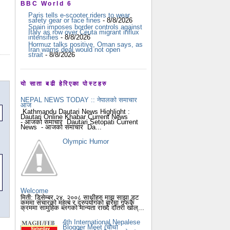
BBC World 6
Paris tells e-scooter riders to wear
safety gear or face fines
- 8/8/2026
Spain imposes border controls against
Italy as row over Ceuta migrant influx
intensifies
- 8/8/2026
Hormuz talks positive, Oman says, as
Iran warns deal would not open
strait
- 8/8/2026
यो साता बढी हेरिएका पोस्टहरु
NEPAL NEWS TODAY :: नेपालको समाचार
आज
Kathmandu Dautari News Highlight :
Dautari Online Khabar Current News
- आजको समाचार Dautari Setopati Current
News - आजको समाचार Da...
Olympic Humor
Welcome
मिती: डिसेम्बर २४, २००८ साथीहरु माझ साझा डट
कममा संचारको महत्ब र दुरुपयोगको बारेमा गफकै
क्रममा सामुहिक ब्लगको मान्यता राख्दै दौंतरी खोल्...
4th International Nepalese
Blogger Meet (चौथो