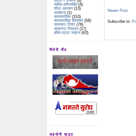
विरोध र भर्त्सना
(5)
व्यक्ति-अभिव्यक्ति
(4)
शोध/ अध्ययन
(13)
Newer Post
समबेदना
(1)
समसामयिक
(153)
समसामयिक विश्लेषण
(58)
Subscribe to:
P
समाचार/ टिपोट
(78)
संस्मरण/ नियात्रा
(17)
हाँसो-ठट्टा/ व्यङ्ग्य
(63)
मितेरी गाँउ
सहयोगी साइट