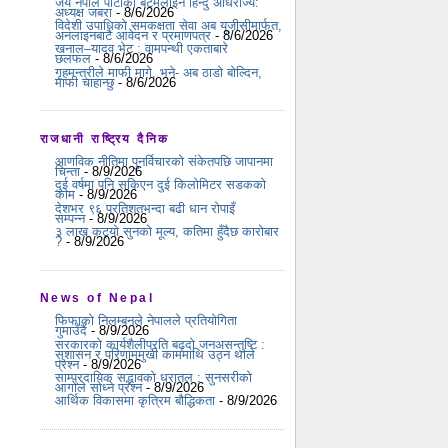
जय नेपाल पार्टीको बटमलाइन हिन्दु अधिराज्य:
अध्यक्ष जबरा
- 8/6/2026
विदेशी उपाधिको समकक्षता सेवा अब यूजीसीमार्फत,
अनलाइनबाटै आवेदन र प्रमाणपत्र
- 8/6/2026
खनाल–यादव भेट : वामपन्थी एकताबारे
छलफल
- 8/6/2026
गृहमन्त्रीले माफी मागे, भने- अब ठाडो बोल्दिन,
माफी चाहान्छु
- 8/6/2026
राजधानी राष्ट्रिय दैनिक
आणविक नीतिमा पुनर्विचारको संकेतपछि जापानमा
चिन्ता
- 8/9/2026
दुई वर्षमा पनि सकिएन दुई किलोमिटर सडकको
काम
- 8/9/2026
देशभर ९६ प्रतिशतभन्दा बढी धान रोपाइँ
सम्पन्न
- 8/9/2026
३ लाख कट्यो सुनको मूल्य, कतिमा हुँदैछ कारोबार
?
- 8/9/2026
News of Nepal
फिफाको निलम्बनले नेपालले प्रतियोगिता
गुमाउँदैं
- 8/9/2026
सरकारको कार्यशैलीप्रति बढ्दो जनअसन्तुष्टि :
सुशासन र परिणाममुखी काममाथि उठ्न थाले
प्रश्न
- 8/9/2026
साम्प्रदायिक सद्भावको धरातल : सुनसरीको
आगोले सोध्ने प्रश्न
- 8/9/2026
आर्थिक विकासमा कृत्रिम बौद्धिकता
- 8/9/2026