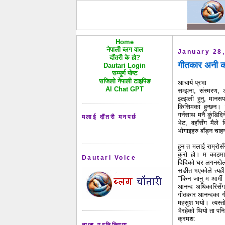
Home
नेपाली ब्लग वाल
January 28
दौंतरी के हो?
गीतकार अनी कर
Dautari Login
सम्पूर्ण पोष्ट
सजिलो नेपाली टाइपिङ
आचार्य प्रभा
AI Chat GPT
सम्झना, संस्मरण,
झ्ल्झली हुनु, मान
किसिमका हुन्छन। कु
गर्नसाथ मनै कुंडिदि
मलाई दौंतरी मनपर्छ
भेट, वहाँसँग मैले
भोगाइहरु बाँड्न चाहन
हुन त मलाई राम्रोस
कुरो हो। म काठमा
Dautari Voice
दिदिको घर लगनखे
सङीत भएकोले त्यही ब
'”किन जानु म आर्मी
आनन्द अधिकारिसँग भ
गीतकार आनन्दका गीत
महसुश भयो। त्यस्तो 
भैरहेको थियो ता पनि
क्रमश:
ताजा प्रतिक्रिया