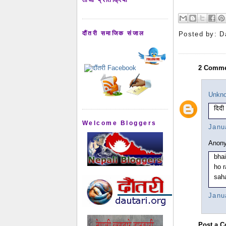
दौंतरी समाजिक संजाल
Posted by:
D
2 Comme
Unkn
दिदी
Welcome Bloggers
Janu
Anony
bha
ho r
sah
Janu
Post a 