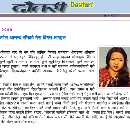
, 2009
्णल आनन्द सँगको मेरा बिगत क्षणहरु
 अतितको याद जे भने पनि आखिर बितेका समयका भोगाइहरु आँखामा
सपटलमा ती घट्नाहरु बिझिरहनु हो। ती सम्झनाहरुका भोगाइहरु बिभिन्न
नै खुशी र उन्माद ल्याउने, कुनै मुटुभित्र बिझिरहने, कुनै संस्मरण
ने जस्ता हुन्छन। यस्तै संस्मरण मध्य म यहाँ एकजना ब्यक्तित्वसँगको मेरो
 बिताएका दिनचर्याहरु र वहाँसँग अनायस बिछोडिनु परेको पलका तीता
्छु।
ँग मिती र दिन त थाहा छैन, तापनि मलाई लाग्छ यस्तै ५६/५७ सालतिरको
णडौ गीत रेकोर्डिङको सिलसिलामा आएकी थिएँ। त्यस समय म मेरी
लमा बसेकी थिए। एक दिन एकजना गायक भाइ (भिम
राइ) मलाई भेट्न भनी आए। आफ्नो क्षेत्र पनि 
िषयमा हाम्रो कुराकानी भयो। अन्त्यमा उस्ले मलाई आर्मी हेड क्वाटर जाउँ भनेर जिद्दी गर्न थाल्यो। 
 हेड क्वाटर? म जान्न” भन्दा उस्ले मलाई भन्यो “दिदी तपाईं पनि गीतकार भएकोले म तपाईंलाई गी
ेट गराइदिन्छु। तपाईंहरु उस्तै उस्तै भावना पनि मिल्ने, कुरा पनि मिल्ने” भन्न थाल्यो। त्यो स
हरु “हीरा काट्ने हिरैमा राखेर”, “ओराली लागेको हरिणको चाल भो” जस्ता हिट थिए। मलाई अप्ठ्
हिट गीत लेख्ने त्यही पनि आर्मीको मेजर जस्ता सँग मैले कसरी भेट गर्ने!, मलाई धेरै अप्ठ्यारो म
 मैले भेट्न जाने सोंच बनाए।