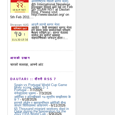
अन्तराष्ट्रिय नेपाली ब्लगर भेला)
4th International Nepalese
Blogger Meet will be on Feb
5th 10 AM NST at Dautari
Blog. Please visit
http://www.dautari.org/ on
5th Feb 2011....
आउनै लाग्यो ब्लगर भेला
अपडेट : केही समयबाट ब्लगर भेला
हुने समय सम्म सम्मेलनको परिक्षण
स्वरुप राखिने छ। ब्लगर भेलामा
सामेल हुन कमेन्ट बक्समा
सहभागिताको जनाउनु होला।...
आजको उखान
चारको सल्लाहा, आफ्नो आंट
DAUTARI :: दौंतरी RSS 7
Spain vs Portugal World Cup Game
likely score: Spain 2- 1
Portugal
- 7/7/2026
भेनेजुएलामा भूकम्प
- 7/3/2026
अमेरिका र इरानबीचको १४-सूत्रीय सम्झौतामा के
छ ?
- 6/18/2026
इरानले जोर्डन र बहराइनस्थित अमेरिकी सैन्य
आधार शिविरहरूमा आक्रमण
- 6/11/2026
65 Thousand migrant workers died in
Qatar during the preparation for the
2022 FIFA World Cup
- 6/9/2026