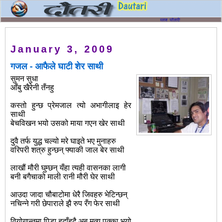
January 3, 2009
गजल - आफैले घाटी शेर साथी
सुमन सुधा
आँबु खैरेनी तँनहु
कस्तो हुन्छ प्रेमजाल त्यो अभागीलाइ हेर
साथी
बेचविखन भयो उसको माया गएन खेर साथी
दुवै तर्फ युद्ध चल्यो मरे घाइते भए मुनाहरु
वरिपरी शत्रु हुन्छन् फ्याकी जाल बेर साथी
लाखौं मौरी घुम्छन् यँहा त्यही वासनका लागी
बनी बगैचाको माली रानी मौरी घेर साथी
आउदा जादा चौबाटोमा धेरै जिवहरु भेटिन्छन्
नचिन्ने गरी छेपाराले झै रुप रँग फेर साथी
वियोगान्तमा पिडा हुदाँहुदै अब मृत्यु पक्का भयो