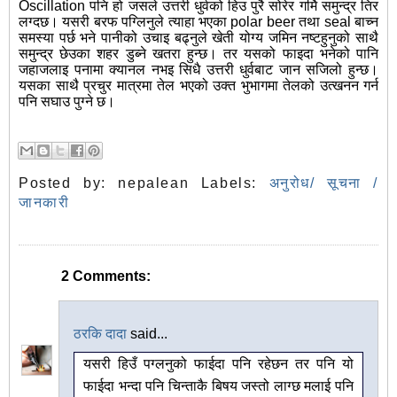
Oscillation पनि हो जसले उत्तरी धुर्वको हिउ पुरै सोरेर गर्मि समुन्द्र तिर
लग्दछ। यसरी बरफ पग्लिनुले त्याहा भएका polar beer तथा seal बाच्न
समस्या पर्छ भने पानीको उचाइ बढ्नुले खेती योग्य जमिन नष्टहुनुको साथै
समुन्द्र छेउका शहर डुब्ने खतरा हुन्छ। तर यसको फाइदा भनेको पानि
जहाजलाइ पनामा क्यानल नभइ सिधै उत्तरी धुर्वबाट जान सजिलो हुन्छ।
यसका साथै प्रचुर मात्रमा तेल भएको उक्त भुभागमा तेलको उत्खनन गर्न
पनि सघाउ पुग्ने छ।
Posted by:
nepalean
Labels:
अनुरोध/ सूचना /
जानकारी
2 Comments:
ठरकि दादा
said...
यसरी हिउँ पग्लनुको फाईदा पनि रहेछन तर पनि यो
फाईदा भन्दा पनि चिन्ताकै बिषय जस्तो लाग्छ मलाई पनि