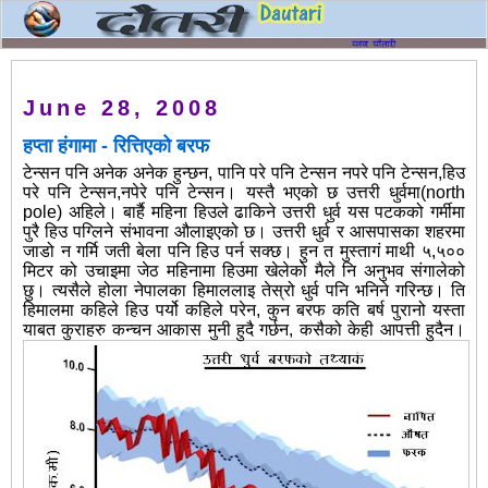
June 28, 2008
हप्ता हंगामा - रित्तिएको बरफ
टेन्सन पनि अनेक अनेक हुन्छन, पानि परे पनि टेन्सन नपरे पनि टेन्सन,हिउ
परे पनि टेन्सन,नपेरे पनि टेन्सन। यस्तै भएको छ उत्तरी धुर्वमा(north
pole) अहिले। बार्है महिना हिउले ढाकिने उत्तरी धुर्व यस पटकको गर्मीमा
पुरै हिउ पग्लिने संभावना औलाइएको छ। उत्तरी धुर्व र आसपासका शहरमा
जाडो न गर्मि जती बेला पनि हिउ पर्न सक्छ। हुन त
मुस्तागं माथी ५,५००
मिटर को उचाइमा जेठ महिनामा हिउमा खेलेको मैले नि अनुभव संगालेको
छु। त्यसैले होला नेपालका हिमाललाइ तेस्रो धुर्व पनि भनिने गरिन्छ। ति
हिमालमा कहिले हिउ पर्यो कहिले परेन, कुन बरफ कति बर्ष पुरानो यस्ता
याबत कुराहरु
कन्चन आकास मुनी हुदै गर्छन, कसैको केही आपत्ती हुदैन।