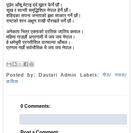
पूछेर आँशू मेटाइ दर्द मूहार फेर्ने छौं।
सूख र सान्ती समृद्धिशिल नेपाल हेर्ने छौं।
शहिदका सपना जनताको इक्षा साकार गर्ने छौं।
राष्टको शान अक्षूण राखी पौरखले भर्ने छौ।
अनेकता भित्र एक्ताको प्रतिक जातिय कमाल।
महिमा गाउछौं अग्रगामी भै जय जय नेपाल।
हे धर्मभूमी प्रगतीशिल वात्सल्या आँचल।
प्रणाम गछौं सर्वभौमिक भै जय जय नेपाल।
Posted by:
Dautari Admin
Labels:
गीत/ गजल/
कविता
0 Comments:
Post a Comment