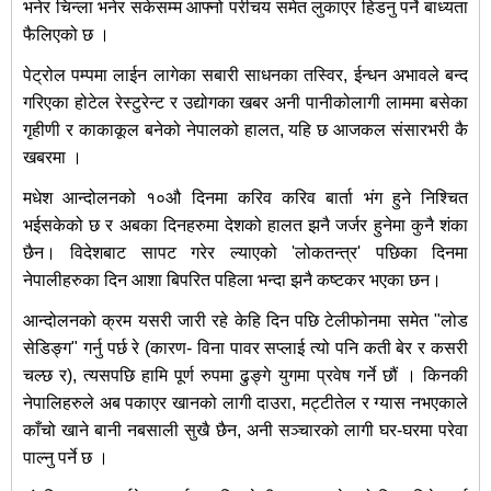
भनेर चिन्ला भनेर सकेसम्म आफ्नो परीचय समेत लुकाएर हिडनु पर्ने बाध्यता
फैलिएको छ ।
पेट्रोल पम्पमा लाईन लागेका सबारी साधनका तस्विर, ईन्धन अभावले बन्द
गरिएका होटेल रेस्टुरेन्ट र उद्योगका खबर अनी पानीकोलागी लाममा बसेका
गृहीणी र काकाकूल बनेको नेपालको हालत, यहि छ आजकल संसारभरी कै
खबरमा ।
मधेश आन्दोलनको १०औ दिनमा करिव करिव बार्ता भंग हुने निश्‍चित
भईसकेको छ र अबका दिनहरुमा देशको हालत झनै जर्जर हुनेमा कुनै शंका
छैन। विदेशबाट सापट गरेर ल्याएको 'लोकतन्त्र' पछिका दिनमा
नेपालीहरुका दिन आशा बिपरित पहिला भन्दा झनै कष्टकर भएका छन।
आन्दोलनको क्रम यसरी जारी रहे केहि दिन पछि टेलीफोनमा समेत "लोड
सेडिङ्ग" गर्नु पर्छ रे (कारण- विना पावर सप्लाई त्यो पनि कती बेर र कसरी
चल्छ र), त्यसपछि हामि पूर्ण रुपमा ढुङ्गे युगमा प्रवेष गर्ने छौं । किनकी
नेपालिहरुले अब पकाएर खानको लागी दाउरा, मट्टीतेल र ग्यास नभएकाले
काँचो खाने बानी नबसाली सुखै छैन, अनी सञ्चारको लागी घर-घरमा परेवा
पाल्नु पर्ने छ ।