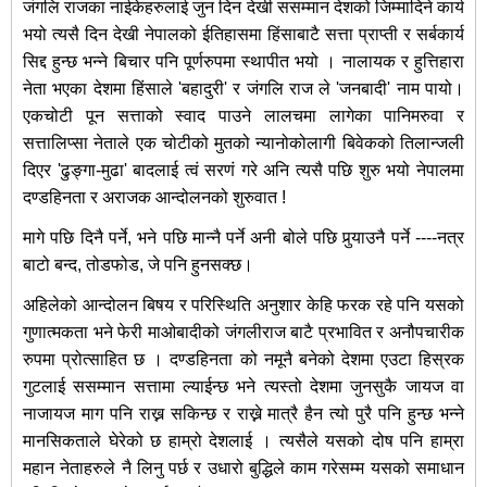
जंगलि राजका नाईकेहरुलाई जुन दिन देखी ससम्मान देशको जिम्मादिने कार्य
भयो त्यसै दिन देखी नेपालको ईतिहासमा हिंसाबाटै सत्ता प्राप्ती र सर्बकार्य
सिद्द हुन्छ भन्ने बिचार पनि पूर्णरुपमा स्थापीत भयो । नालायक र हुत्तिहारा
नेता भएका देशमा हिंसाले 'बहादुरी' र जंगलि राज ले 'जनबादी' नाम पायो।
एकचोटी पून सत्ताको स्वाद पाउने लालचमा लागेका पानिमरुवा र
सत्तालिप्सा नेताले एक चोटीको मुतको न्यानोकोलागी बिवेकको तिलान्जली
दिएर 'ढुङ्गा-मुढा' बादलाई त्वं सरणं गरे अनि त्यसै पछि शुरु भयो नेपालमा
दण्डहिनता र अराजक आन्दोलनको शुरुवात !
मागे पछि दिनै पर्ने, भने पछि मान्नै पर्ने अनी बोले पछि पुर्‍याउनै पर्ने ----नत्र
बाटो बन्द, तोडफोड, जे पनि हुनसक्छ।
अहिलेको आन्दोलन बिषय र परिस्थिति अनुशार केहि फरक रहे पनि यसको
गुणात्मकता भने फेरी माओबादीको जंगलीराज बाटै प्रभावित र अनौपचारीक
रुपमा प्रोत्साहित छ । दण्डहिनता को नमूनै बनेको देशमा एउटा हिस्रक
गुटलाई ससम्मान सत्तामा ल्याईन्छ भने त्यस्तो देशमा जुनसुकै जायज वा
नाजायज माग पनि राख्न सकिन्छ र राख्ने मात्रै हैन त्यो पुरै पनि हुन्छ भन्ने
मानसिकताले घेरेको छ हाम्रो देशलाई । त्यसैले यसको दोष पनि हाम्रा
महान नेताहरुले नै लिनु पर्छ र उधारो बुद्धिले काम गरेसम्म यसको समाधान