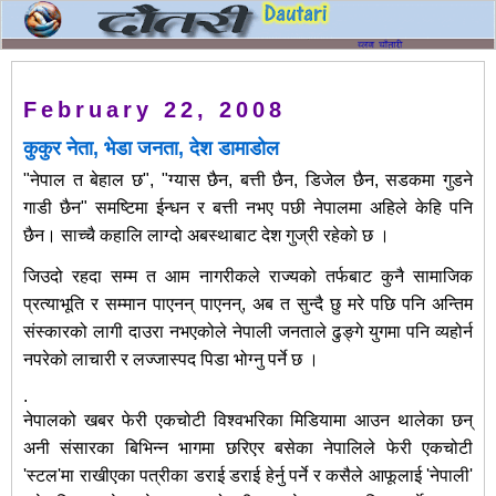
February 22, 2008
कुकुर नेता, भेडा जनता, देश डामाडोल
"नेपाल त बेहाल छ", "ग्यास छैन, बत्ती छैन, डिजेल छैन, सडकमा गुडने
गाडी छैन" समष्टिमा ईन्धन र बत्ती नभए पछी नेपालमा अहिले केहि पनि
छैन। साच्चै कहालि लाग्दो अबस्थाबाट देश गुज्री रहेको छ ।
जिउदो रहदा सम्म त आम नागरीकले राज्यको तर्फबाट कुनै सामाजिक
प्रत्याभूति र सम्मान पाएनन् पाएनन्, अब त सुन्दै छु मरे पछि पनि अन्तिम
संस्कारको लागी दाउरा नभएकोले नेपाली जनताले ढुङ्गे युगमा पनि व्यहोर्न
नपरेको लाचारी र लज्जास्पद पिडा भोग्नु पर्ने छ ।
.
नेपालको खबर फेरी एकचोटी विश्‍वभरिका मिडियामा आउन थालेका छन्
अनी संसारका बिभिन्न भागमा छरिएर बसेका नेपालिले फेरी एकचोटी
'स्टल'मा राखीएका पत्रीका डराई डराई हेर्नु पर्ने र कसैले आफूलाई 'नेपाली'