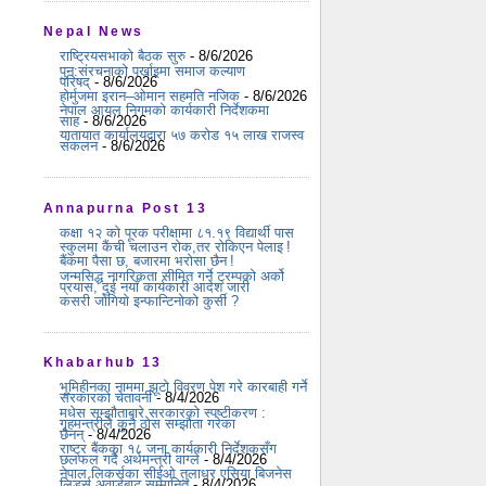
Nepal News
राष्ट्रियसभाको बैठक सुरु
- 8/6/2026
पुन:संरचनाको पर्खाइमा समाज कल्याण
परिषद्
- 8/6/2026
होर्मुजमा इरान–ओमान सहमति नजिक
- 8/6/2026
नेपाल आयल निगमको कार्यकारी निर्देशकमा
साह
- 8/6/2026
यातायात कार्यालयद्वारा ५७ करोड १५ लाख राजस्व
संकलन
- 8/6/2026
Annapurna Post 13
कक्षा १२ को पूरक परीक्षामा ८१.१९ विद्यार्थी पास
स्कुलमा कैंची चलाउन रोक,तर रोकिएन पेलाइ !
बैंकमा पैसा छ, बजारमा भरोसा छैन !
जन्मसिद्ध नागरिकता सीमित गर्ने ट्रम्पको अर्को
प्रयास, दुई नयाँ कार्यकारी आदेश जारी
कसरी जोगियो इन्फान्टिनोको कुर्सी ?
Khabarhub 13
भूमिहीनका नाममा झूटो विवरण पेश गरे कारबाही गर्ने
सरकारको चेतावनी
- 8/4/2026
मधेस सम्झौताबारे सरकारको स्पष्टीकरण :
गृहमन्त्रीले कुनै ठोस सम्झौता गरेका
छैनन्
- 8/4/2026
राष्ट्र बैंकका १८ जना कार्यकारी निर्देशकसँग
छलफल गर्दै अर्थमन्त्री वाग्ले
- 8/4/2026
नेपाल लिकर्सका सीईओ तुलाधर एसिया बिजनेस
लिडर्स अवार्डबाट सम्मानित
- 8/4/2026