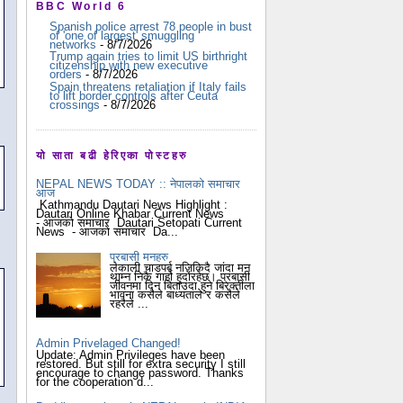
BBC World 6
Spanish police arrest 78 people in bust
of 'one of largest' smuggling
networks
- 8/7/2026
Trump again tries to limit US birthright
citizenship with new executive
orders
- 8/7/2026
Spain threatens retaliation if Italy fails
to lift border controls after Ceuta
crossings
- 8/7/2026
यो साता बढी हेरिएका पोस्टहरु
NEPAL NEWS TODAY :: नेपालको समाचार
आज
Kathmandu Dautari News Highlight :
Dautari Online Khabar Current News
- आजको समाचार Dautari Setopati Current
News - आजको समाचार Da...
प्रबासी मनहरु
लेकाली चाडपर्ब नजिकिदै जांदा मन
थाम्न निकै गार्हो हुदोंरहेछ। प्रबासी
जीवनमा दिन बिताउदा हुने बिरक्तीला
भावना कसैले बाध्यताले र कसैले
रहरैले ...
Admin Privelaged Changed!
Update: Admin Privileges have been
restored. But still for extra security I still
encourage to change password. Thanks
for the cooperation d...