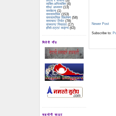
विरोध र भर्त्सना
(5)
व्यक्ति-अभिव्यक्ति
(4)
शोध/ अध्ययन
(13)
समबेदना
(1)
समसामयिक
(153)
समसामयिक विश्लेषण
(58)
समाचार/ टिपोट
(78)
Newer Post
संस्मरण/ नियात्रा
(17)
हाँसो-ठट्टा/ व्यङ्ग्य
(63)
Subscribe to:
P
मितेरी गाँउ
सहयोगी साइट