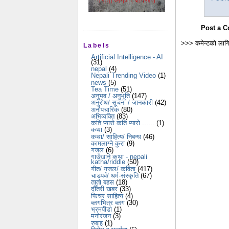
Post a 
>>> कमेन्टको लागि
Labels
Artificial Intelligence - AI
(31)
nepal
(4)
Nepali Trending Video
(1)
news
(5)
Tea Time
(51)
अनुभव / अनुभूति
(147)
अनुरोध/ सूचना / जानकारी
(42)
अनौपचारिक
(80)
अभिव्यक्ति
(83)
कति प्यारो कति प्यारो ......
(1)
कथा
(3)
कथा/ साहित्य/ निबन्ध
(46)
कामलाग्ने कुरा
(9)
गजल
(6)
गाउँखाने कथा - nepali
katha/riddle
(50)
गीत/ गजल/ कविता
(417)
चाडपर्व/ धर्म-संस्कृति
(67)
तातो बहस
(18)
दौँतरी खबर
(33)
फिचर साहित्य
(4)
ब्लगभित्र ब्लग
(30)
भ्रमपीडा
(1)
मनोरंजन
(3)
रुबाइ
(1)