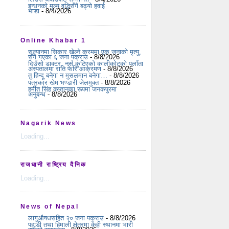
इन्धनको मूल्य वृद्धिसँगै बढ्यो हवाई
भाडा
- 8/4/2026
Online Khabar 1
सल्यानमा सिकार खेल्ने क्रममा एक जनाको मृत्यु,
सँगै गएका ६ जना पक्राउ
- 8/8/2026
दिउँसो डाक्टर, नर्स कुटिएको कालीकोटको पलाँता
अस्पतालमा राति फेरि आक्रमण
- 8/8/2026
तु हिन्दू बनेगा न मुसलमान बनेगा…
- 8/8/2026
पत्रकार खेम भण्डारी जेलमुक्त
- 8/8/2026
हर्मीत सिंह कप्तानका रूपमा जनकपुरमा
अनुबन्ध
- 8/8/2026
Nagarik News
Loading...
राजधानी राष्ट्रिय दैनिक
Loading...
News of Nepal
लागुऔषधसहित २० जना पक्राउ
- 8/8/2026
पहाडी तथा हिमाली क्षेत्रमा केही स्थानमा भारी