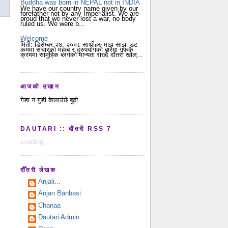
Buddha was born in NEPAL not in INDIA
We have our country name given by our
forefather not by any Imperialist. We are
proud that we never lost a war, no body
ruled us. We were b...
Welcome
मिती: डिसेम्बर २४, २००८ साथीहरु माझ साझा डट
कममा संचारको महत्ब र दुरुपयोगको बारेमा गफकै
क्रममा सामुहिक ब्लगको मान्यता राख्दै दौंतरी खोल्...
आजको उखान
गेडा न गुडी केलाउंछे बूढी
DAUTARI :: दौंतरी RSS 7
Loading...
दौँतरी लेखक
Anjali...
Anjan Banbasi
Chanaa
Dautari Admin