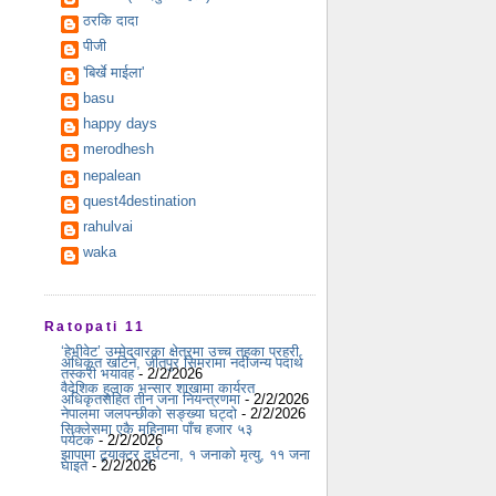
ठरकि दादा
पीजी
'बिर्खे माईला'
basu
happy days
merodhesh
nepalean
quest4destination
rahulvai
waka
Ratopati 11
‘हेभीवेट’ उम्मेदवारका क्षेत्रमा उच्च तहका प्रहरी
अधिकृत खटिने, जीतपुर सिमरामा नदीजन्य पदार्थ
तस्करी भयावह
- 2/2/2026
वैदेशिक हुलाक भन्सार शाखामा कार्यरत
अधिकृतसहित तीन जना नियन्त्रणमा
- 2/2/2026
नेपालमा जलपन्छीको सङ्ख्या घट्दो
- 2/2/2026
सिक्लेसमा एकै महिनामा पाँच हजार ५३
पर्यटक
- 2/2/2026
झापामा ट्र्याक्टर दुर्घटना, १ जनाको मृत्यु, ११ जना
घाइते
- 2/2/2026