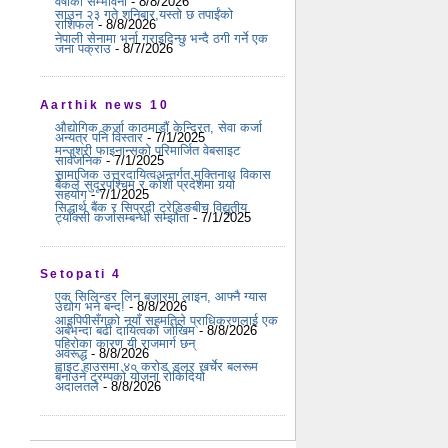
वर्षाको सम्भावना
- 8/8/2026
साउन २३ गते शनिबार,यस्तो छ तपाईंको
राशिफल
- 8/8/2026
नेपाली सेनामा भर्ना गराइदिन्छु भन्दै ठगी गर्ने एक
जना पक्राउ
- 8/7/2026
Aarthik news 10
औद्योगिक कर्जा काठमाडौं केन्द्रित, सेवा कर्जा
अन्यत्र पनि विस्तार
- 7/1/2025
मन्जुश्री फाइनान्सको परिमार्जित वेबसाइट
सार्वजनिक
- 7/1/2025
सामाजिक उत्तरदायित्वअन्तर्गत मुक्तिनाथ विकास
बैंकले सुदूरपश्चिम र कोशी प्रदेशमा गर्‍यो
सहयोग
- 7/1/2025
सिद्धार्थ बैंक र सिप्रदी ट्रेडिङबीच विद्युतीय
ट्याक्सी कर्जासम्बन्धी सम्झौता
- 7/1/2025
Setopati 4
एक सिलिन्डर लिन बजारमा लाइन, आफ्नै ग्यास
उद्योग भने बन्द!
- 8/8/2026
आइपिपीसँगको नयाँ सहमतिले प्राधिकरणलाई एक
अर्बभन्दा बढी दायित्वको जोखिम
- 8/8/2026
पहिरोका कारण यी राजमार्ग छन्
अवरूद्ध
- 8/8/2026
ह्वाइट हाउसमा ४० करोड डलर खर्चेर बलरूम
बनाउने ट्रम्पको योजना रोकिदियो
अदालतले
- 8/8/2026