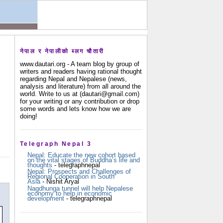
नेपाल र नेपालीको ब्लग चौतारी
www.dautari.org - A team blog by group of
writers and readers having rational thought
regarding Nepal and Nepalese (news,
analysis and literature) from all around the
world. Write to us at (dautari@gmail.com)
for your writing or any contribution or drop
some words and lets know how we are
doing!
Telegraph Nepal 3
Nepal: Educate the new cohort based
on the vital stages of Buddha’s life and
thoughts
- telegraphnepal
Nepal: Prospects and Challenges of
Regional Cooperation in South
Asia
- Nishit Aryal
Nagdhunga tunnel will help Nepalese
economy to help in economic
development
- telegraphnepal