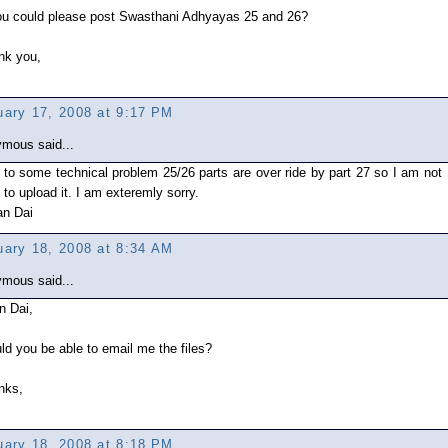
you could please post Swasthani Adhyayas 25 and 26?
nk you,
uary 17, 2008 at 9:17 PM
mous said...
to some technical problem 25/26 parts are over ride by part 27 so I am not
 to upload it. I am exteremly sorry.
an Dai
uary 18, 2008 at 8:34 AM
mous said...
n Dai,
d you be able to email me the files?
nks,
uary 18, 2008 at 8:18 PM