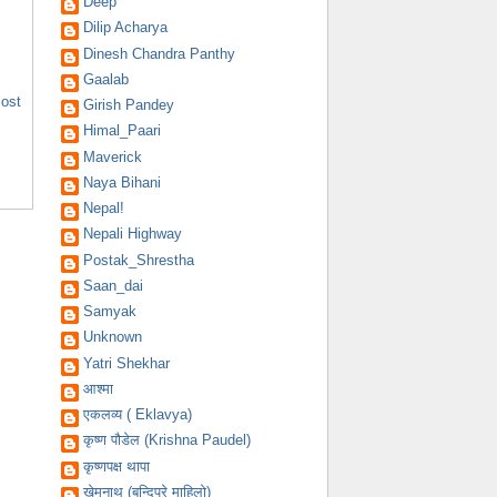
Deep
Dilip Acharya
Dinesh Chandra Panthy
Gaalab
Post
Girish Pandey
Himal_Paari
Maverick
Naya Bihani
Nepal!
Nepali Highway
Postak_Shrestha
Saan_dai
Samyak
Unknown
Yatri Shekhar
आश्मा
एकलव्य ( Eklavya)
कृष्ण पौडेल (Krishna Paudel)
कृष्णपक्ष थापा
खेमनाथ (बन्दिपुरे माहिलो)