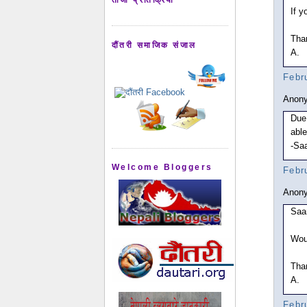
If 
Tha
दौंतरी समाजिक संजाल
A.
Febr
Anony
Due 
able
-Sa
Welcome Bloggers
Febr
Anony
Saa
Woul
Tha
A.
Febr