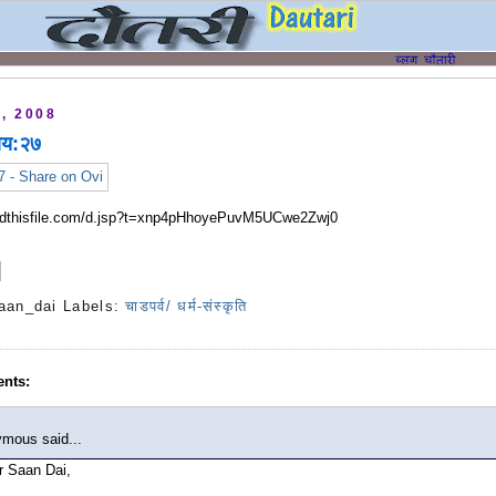
, 2008
याय:२७
ndthisfile.com/d.jsp?t=xnp4pHhoyePuvM5UCwe2Zwj0
aan_dai
Labels:
चाडपर्व/ धर्म-संस्कृति
nts:
mous said...
r Saan Dai,