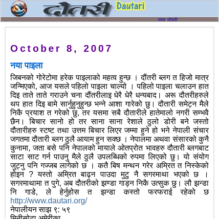
October 8, 2007
नया पाइला
जिबनको गोरेटोमा हरेक पाइलाको महत्व हुन्छ । दौंतरी ब्लग त हिजो मात्र
जन्मिएको, आज यसले पहिलो पाइला चाल्यो । पहिलो पाइला चलाउन हात
दिइ ताते ताते गराउने चना दौंतरीलाइ धेरै धेरै धन्यबाद। अरू दौतरीहरुले
थप हात दिइ बामे सार्नुहुनुहुन्छ भन्ने आशा गारेको छु। दौतारी समेट्न मैले
निकै प्रयाश त गरेको छु, तर यसमा सबै दौतारीले हातेमालो नगरी सम्भवै
छैन।
बिचार सानो हो तर साना साना रेशाले ठुलो डोरी बने जस्तो
दौतारीहरु स्टष्ट तथा उत्तम बिचार लिएर जम्मा हुने हो भने नेपाली संचार
जगतमा दौतारी ब्लग ठुलै आयाम हुन सक्छ । नेपालमा अथवा संसारको कुनै
कुनामा, जता बसे पनि नेपालको मायाले ओतप्रोत भावहरु दौतारी ब्लगबाट
साटा साट गर्न पाउनु मैले ठुलै उपलब्धिको रुपमा लिएको छु। यो संयोग
जुट्नु पनि गज्जब लागेको छ । कतै बिष मन्थन गरेर अम्रित त निस्केको
होइन ? यस्तो अम्रित बाढ्न पाउदा मुटु नै सगरमाथा भएको छ ।
सगरमाथामा त पुगे, अब दौतरीको झण्डा गाड्न निकै उत्सुक छु। लौ झन्डा
नि गाडे, ले हेर्नुहोस त झन्डा कस्तो फरफराई रहेको छ
http://www.dautari.org/
नेपालीयन साझ ९: ५९
मिनीसोटा अमेरीका