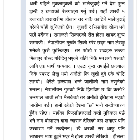
अली पहिले मुक्कामुक्की को भालेजुदाई गर्ने देश पुग्न
झन्डै २ घण्टाको रेलयात्रा गर्नु पर्छ। यहाँ त्यस्तै ५
हजारको हाराहारीमा होलान तर नाकै काटिने भालेजुदाई
गरेको चाँही सुनिएको छैन। जुहारी र सिङगौरा खेल्न भने
पछी पर्दैनन। समाजले सिकाएको रीत होला शायद शुन्य
समयजी। नेपालीयन गुरुकै सिको गरेर छद्म नाम लेख्छु
भनेको फुत्तै फुस्किएछ। तर फोटो र शब्दहरु सज्जा
मिलाएर पोस्ट गरिदिनु भएको चाँही निकै मन पर्‍यो यसको
लागि एक पाथी धन्यवाद । एउटा कुरा तपाईंले छन्त्याल
निकै स्पस्ट लेख्नु भयो अनौठो कि खुशी दुबै एकै चोटि
लाग्यो। धेरैले छन्त्याल भन्ने जातीको नाम नसुनेको
भन्छन। नेपालीयन गुरुको निकै हिमचिम छ कि कसो?
छन्त्याल जाती लोप भैसकेको तर अनौठो ईतिहास भएको
जातीमा पर्छ। हामी रहेको देशमा "छ" भन्ने सब्दोच्चारण
हुँदैन रहेछ। यहाँका फिरङीहरुलाई कती मुस्किल पर्छ
भने नाम बोलाउन बाबा न्वारान देखिको बल लगाएर पनि
उच्चारण गर्नै सक्दैनन। खै थरकी सर आफु पनि
साधारण भाषा बुझ्ने भएर नै होला त्यस्तै लेखियो। हौसला