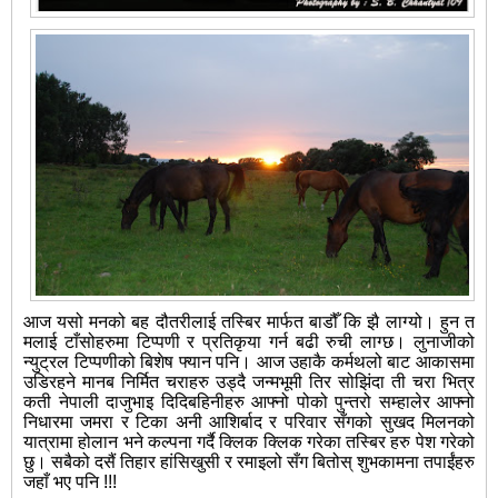
आज यसो मनको बह दौतरीलाई तस्बिर मार्फत बाडौँ कि झै लाग्यो। हुन त
मलाई टाँसोहरुमा टिप्पणी र प्रतिकृया गर्न बढी रुची लाग्छ। लुनाजीको
न्युट्रल टिप्पणीको बिशेष फ्यान पनि। आज उहाकै कर्मथलो बाट आकासमा
उडिरहने मानब निर्मित चराहरु उड्दै जन्मभूमी तिर सोझिंदा ती चरा भित्र
कती नेपाली दाजुभाइ दिदिबहिनीहरु आफ्नो पोको पुन्तरो सम्हालेर आफ्नो
निधारमा जमरा र टिका अनी आशिर्बाद र परिवार सँगको सुखद मिलनको
यात्रामा होलान भने कल्पना गर्दै क्लिक क्लिक गरेका तस्बिर हरु पेश गरेको
छु। सबैको दसैं तिहार हांसिखुसी र रमाइलो सँग बितोस् शुभकामना तपाईंहरु
जहाँ भए पनि !!!