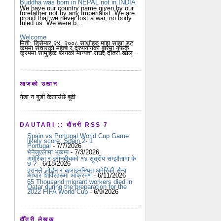
Buddha was born in NEPAL not in INDIA
We have our country name given by our
forefather not by any Imperialist. We are
proud that we never lost a war, no body
ruled us. We were b...
Welcome
मिती: डिसेम्बर २४, २००८ साथीहरु माझ साझा डट
कममा संचारको महत्ब र दुरुपयोगको बारेमा गफकै
क्रममा सामुहिक ब्लगको मान्यता राख्दै दौंतरी खोल्...
आजको उखान
गेडा न गुडी केलाउंछे बूढी
DAUTARI :: दौंतरी RSS 7
Spain vs Portugal World Cup Game
likely score: Spain 2- 1
Portugal
- 7/7/2026
भेनेजुएलामा भूकम्प
- 7/3/2026
अमेरिका र इरानबीचको १४-सूत्रीय सम्झौतामा के
छ ?
- 6/18/2026
इरानले जोर्डन र बहराइनस्थित अमेरिकी सैन्य
आधार शिविरहरूमा आक्रमण
- 6/11/2026
65 Thousand migrant workers died in
Qatar during the preparation for the
2022 FIFA World Cup
- 6/9/2026
दौँतरी लेखक