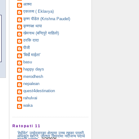
आश्मा
एकलव्य ( Eklavya)
कृष्ण पौडेल (Krishna Paudel)
कृष्णपक्ष थापा
खेमनाथ (बन्दिपुरे माहिलो)
ठरकि दादा
पीजी
'बिर्खे माईला'
basu
happy days
merodhesh
nepalean
quest4destination
rahulvai
waka
Ratopati 11
‘हेभीवेट’ उम्मेदवारका क्षेत्रमा उच्च तहका प्रहरी
अधिकृत खटिने, जीतपुर सिमरामा नदीजन्य पदार्थ