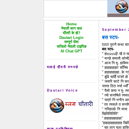
Home
नेपाली ब्लग वाल
September 
दौंतरी के हो?
बस स्टप-
Dautari Login
सम्पूर्ण पोष्ट
एउटा पुरानै कथा वार
सजिलो नेपाली टाइपिङ
बस स्टप-
AI Chat GPT
" हाssssई! खै त 
" मान्छे समात्दै को
" आज नि मु- हाकिम झ
मलाई दौंतरी मनपर्छ
" हाहाहाहाहा! साँच्च
" हाहाहाहाहहा..के गर
" बुढि चाहिँ पा'को 
" जसरि काटे नि काटो
जस्ता ठिटा मर्या थ्यौ
" पैसो कमा न मु- त्
Dautari Voice
" त्यो सन्तोषेले त्
" यत्रो नि भन्दैन आम
“ तर त्यसले त सन्तोष
“ गरिहाल्छे नि माय
खितितितिति”
“ हाहाहाहहाहाहा”
“हाहाहाहहाहाहाह खित
“ चुप लाग् मुला हाकि
ताजा प्रतिक्रिया