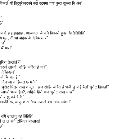
िमले याँ त्रिपुरेश्वरको बस स्टपमा गर्या कुरा सुन्ला नि अब”
”
!”
े”
ी आयो हाहाहाहहाहा, आजकल जे पनि बिकासे हुन्छ खितितितिति”
ग मु- , तँ त्यो बाहेक के देख्थिस् र”
ो छ”
्थेँ यार!”
रिरा् तेल्लाई?”
स्तो लाग्यो, सोझि जस्ति छे यार”
 देखिन्छन्”
र्या थि मलाई!”
 दिन जा न हिम्मत छ भने!”
ुरोट भित्र राख् त मुला, झन सोझि जस्ति छे भन्दै छु यहि बेलाँ चुरोट झिक्छ!”
लाग्यो भन्या हैन?, अहिले हिरो बन्न चुरोट राख् भन्छ”
 राख्नु पर्छ रे के”
रो बनाउँदै गर् आफू त तानिन्छ मजाले बस नआउन्जेल!”
ंगै उक्लनु पर्छ हिहिहि”
ल ल संगै टाँसिएर बस्लास्!
छ”