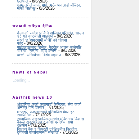
छलफल
- 8/6/2026
गृहमन्त्रीले माफी मागे, भने- अब ठाडो बोल्दिन,
माफी चाहान्छु
- 8/6/2026
राजधानी राष्ट्रिय दैनिक
देउवाको स्वदेश फर्किने तालिका परिवर्तन, साउन
२८ गते काठमाडौं आइपुग्ने
- 8/8/2026
यस्ताे छ ‘अग्रगामी माेर्चा’ काे घाेषणा
पत्र
- 8/8/2026
पाइपलाइनबाट डिजेल, पेट्रोल आउन थालेपछि
चोरीको निसाना ‘हवाइ इन्धन’
- 8/8/2026
करणी अभियोगमा बिशेष पक्राउ
- 8/8/2026
News of Nepal
Loading...
Aarthik news 10
औद्योगिक कर्जा काठमाडौं केन्द्रित, सेवा कर्जा
अन्यत्र पनि विस्तार
- 7/1/2025
मन्जुश्री फाइनान्सको परिमार्जित वेबसाइट
सार्वजनिक
- 7/1/2025
सामाजिक उत्तरदायित्वअन्तर्गत मुक्तिनाथ विकास
बैंकले सुदूरपश्चिम र कोशी प्रदेशमा गर्‍यो
सहयोग
- 7/1/2025
सिद्धार्थ बैंक र सिप्रदी ट्रेडिङबीच विद्युतीय
ट्याक्सी कर्जासम्बन्धी सम्झौता
- 7/1/2025