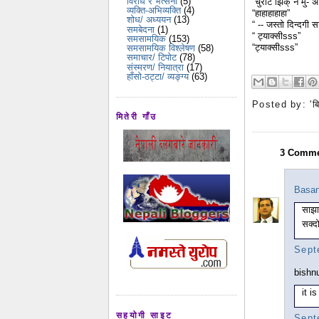
विरोध र भर्त्सना
(5)
“चुरोट झिक् न मु- 
व्यक्ति-अभिव्यक्ति
(4)
“हाहाहाहाहा”
शोध/ अध्ययन
(13)
“ -- जस्तो दिन्दगी स
समबेदना
(1)
“ ट्याक्सीsss”
समसामयिक
(153)
“ट्याक्सीsss”
समसामयिक विश्लेषण
(58)
समाचार/ टिपोट
(78)
संस्मरण/ नियात्रा
(17)
हाँसो-ठट्टा/ व्यङ्ग्य
(63)
Posted by:
'ब
मितेरी गाँउ
3 Comme
Basan
साझा
सक्द
Sept
bishn
it i
सहयोगी साइट
Sept