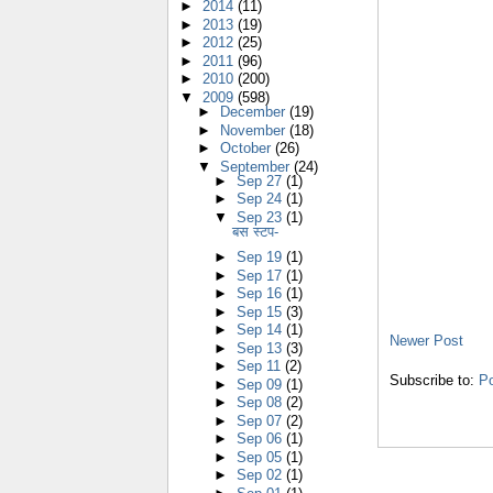
►
2014
(11)
►
2013
(19)
►
2012
(25)
►
2011
(96)
►
2010
(200)
▼
2009
(598)
►
December
(19)
►
November
(18)
►
October
(26)
▼
September
(24)
►
Sep 27
(1)
►
Sep 24
(1)
▼
Sep 23
(1)
बस स्टप-
►
Sep 19
(1)
►
Sep 17
(1)
►
Sep 16
(1)
►
Sep 15
(3)
►
Sep 14
(1)
Newer Post
►
Sep 13
(3)
►
Sep 11
(2)
Subscribe to:
P
►
Sep 09
(1)
►
Sep 08
(2)
►
Sep 07
(2)
►
Sep 06
(1)
►
Sep 05
(1)
►
Sep 02
(1)