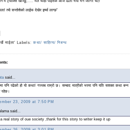
अनि म ट्याक्सि खोज्छु,….. मैले थाहा पाइसकेँ आज ढिलो भयो भने जागिर चेट!”
ाला! त्यो सन्तोशेको लाईफ देखेर इर्ष्या लाग्छ”
िर्खे माईला'
Labels:
कथा/ साहित्य/ निबन्ध
nts:
ta
said...
मा पनि पढेको हो यो कथा! गज्जब राम्रो छ। सम्बाद मात्रैको भरमा पनि यति सशक्त कथा बन्न
ो रहेछ।
ember 23, 2009 at 7:50 PM
ulama said...
s a real story of oue society ,thank for this story to writer keep it up
ember 26, 2009 at 3:01 PM