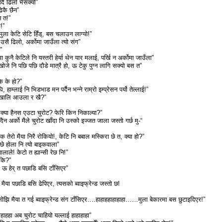
दै ढिलो भैसक्यो”
ढेकै छैन”
न त!”
!”
 मुला केटि सेटि हिँड्, बस चलाउन लाग्यो!”
 उसै ढिलो, अर्कोमा जाउँला त्यो संग”
”
कुनै केटिले नि यस्तरी हेर्या थेन यार मलाई, पर्खि न अर्कोमा जाउँला”
े नि पछि पछि दौडे मात्रै हो, ऊ टेकु पुग्न लागि सक्यो बस त”
कि के हो?”
घि, हाम्लाई नि भिडभाड मन पर्दैन भन्ने राम्रो इम्प्रेसन पर्यो तेल्लाई!”
े खालि आउला र खै?”
क्या हैनस एउटा चुरोट? फेरि किन निकाल्या?”
ैन अर्को मैले चुरोट खाँदा नि उस्को इज्जत जाला जस्तो गर्छ मु-“
इक तेरो मैया निरै रोकियो!, केटि नि बबाल मस्किरा छे त, क्या हो?”
ान्छे होला नि त्यो बाइकवाला”
ालाले! केटो त ह्यान्सी रेछ नि!”
 कि?”
 ऊ हेर् त पछाडि बसि टाँसिएर”
 मैया पछाडि बसि ढेपिएर, त्यसको ब्वाइफ्रेन्ड जस्तो छ!
 सोझि मैया त गई ब्वाइफ्रेन्ड संग टाँसिएर….हाहाहहाहाहाहा……मुला बेकारमा बस छुटाइदिएर!”
हाहहा अब चुरोट चाहियो यल्लाई हाहाहाहा”