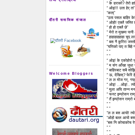
“ के डराको? तेरो हाक
“ ओइ!!! उता हेर् त!
“कता्”
“उता पसल बाहिर के
दौंतरी समाजिक संजाल
“ ओहो! एक्लै जस्ति छ
“ हो हो एक्लै छे”
“ मेरो त मुखमा पान
“ हाहाहाहहाहा चुप् ला
“ बस नै कुरिरा जस्त
“यत्तिको पाए त बिहे गर
“ “
“ “
“ ओइ! के एकोहोरो घु
“ म संग आँखा जुधा ज
“ बाहिरबाट सबै सोझि
Welcome Bloggers
“ ऊ, देखिस्? फेरि हे
“ ल ल मोज गर्, गफ्
“ ओइ! …ओइ!.. त्यो च
“ मुला अघि तान्न मन 
“ फस्ट इम्प्रेसन राम्रो
“ तँ इम्प्रेसन राम्
“ “
“ “
“ल ल बस आयो! त्यो स
“ओहो बल्ल आयो बस! 
“बस नि कोचाकोच रे
“ “
“ “