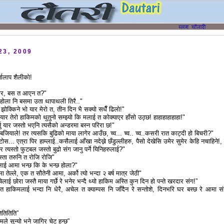
23, 2009
्तालाप शैलीको!
यार, बस त आएन त?"
च्दैहोला नि बसमा उता थापाथली तिरै.."
ोक्किने भो यार मेरो त, तीन दिन भै सक्यो सधैँ ढिलो!"
ि यार तेरो हाकिमको थुतुनो सम्झ्यो कि मलाई त कोक्याएर हाँसो उठ्छ! हाहाहाहाहाहा!"
्नु यार जस्तो भएनि त्यसैको अन्डरमा बस्न परिरा छ!"
हो बजियाले! तर त्यसकि बुढिको माया लागेर आउँछ, च्व... च्व.. च्व..कसरी रात काट्दी हो बिचरी?"
स... एत्रा पिर हाम्लाई..कसैलाई आँखा नदेख्ने छँडुल्लीहरु, पैसो देखेसि उमेर सुमेर केहि नचाहिने!, 
ँ र त्यस्तो फुटबल जस्तो बुढो संग जानु पर्ने यिनिहरुलाई?"
यस्ता तरुनि त रोजि रोजि"
यसलाई आमा भन्छ कि के भन्छ होला?"
ा तेल्ले, एक त सौतेनी आमा, अर्को त्यो भन्दा २ बर्ष मात्र जेठी"
ेलाई छोरा जस्तै माया गर्छे रे भनेर भन्दै थ्यो हाकिम अस्ति कुन दिन हो पन्ते खरदार संग!”
ा त हाकिमलाई भन्दा नि धेरै, अचेल त क्याम्पस नि जाँदैन रे सन्तोशे, दिनभरि घर बस्छ रे आमा 
ितितिति”
मले सुन्यो भने जागिर चेट हुन्छ”