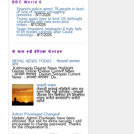
BBC World 6
Spanish police arrest 78 people in bust
of 'one of largest' smuggling
networks
- 8/7/2026
Trump again tries to limit US birthright
citizenship with new executive
orders
- 8/7/2026
Spain threatens retaliation if Italy fails
to lift border controls after Ceuta
crossings
- 8/7/2026
यो साता बढी हेरिएका पोस्टहरु
NEPAL NEWS TODAY :: नेपालको समाचार
आज
Kathmandu Dautari News Highlight :
Dautari Online Khabar Current News
- आजको समाचार Dautari Setopati Current
News - आजको समाचार Da...
प्रबासी मनहरु
लेकाली चाडपर्ब नजिकिदै जांदा मन
थाम्न निकै गार्हो हुदोंरहेछ। प्रबासी
जीवनमा दिन बिताउदा हुने बिरक्तीला
भावना कसैले बाध्यताले र कसैले
रहरैले ...
Admin Privelaged Changed!
Update: Admin Privileges have been
restored. But still for extra security I still
encourage to change password. Thanks
for the cooperation d...