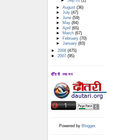
►
Sep 01
(1)
►
August
(36)
►
July
(47)
►
June
(59)
►
May
(84)
►
April
(65)
►
March
(67)
►
February
(70)
►
January
(83)
►
2008
(475)
►
2007
(95)
दौँतरी व्यानर
Powered by
Blogger
.