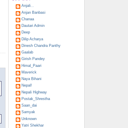
Anjali...
Anjan Banbasi
Chanaa
Dautari Admin
Deep
Dilip Acharya
Dinesh Chandra Panthy
Gaalab
Girish Pandey
Himal_Paari
Maverick
Naya Bihani
Nepal!
Nepali Highway
Postak_Shrestha
Saan_dai
Samyak
Unknown
Yatri Shekhar