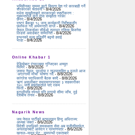
भूमिहीनका नाममा झूटो विवरण पेश गरे कारबाही गर्ने
सरकारको चेतावनी
- 8/4/2026
मधेस सम्झौताबारे सरकारको स्पष्टीकरण :
गृहमन्त्रीले कुनै ठोस सम्झौता गरेका
छैनन्
- 8/4/2026
राष्ट्र बैंकका १८ जना कार्यकारी निर्देशकसँग
छलफल गर्दै अर्थमन्त्री वाग्ले
- 8/4/2026
नेपाल लिकर्सका सीईओ तुलाधर एसिया बिजनेस
लिडर्स अवार्डबाट सम्मानित
- 8/4/2026
इन्धनको मूल्य वृद्धिसँगै बढ्यो हवाई
भाडा
- 8/4/2026
Online Khabar 1
रेडियोबाट रंगमञ्चमा गुन्जिएका अच्युत
घिमिरे
- 8/8/2026
जसपा नेपाल, प्रलोपा र नाउपासहित ७ दलले आज
‘अग्रगामी मोर्चा’ घोषणा गर्दै
- 8/8/2026
कांग्रेस पदाधिकारी बैठक बस्दै
- 8/8/2026
ऋण असुलीबाट समस्याग्रस्तका ३ सहकारीका
१४८ जना बचतकर्ताले पाए रकम
फिर्ता
- 8/8/2026
इटालीपछि स्पेनले पनि लगायो सीमा जाँच, दुई
देशबीच तनाव
- 8/8/2026
Nagarik News
जय नेपाल पार्टीको बटमलाइन हिन्दु अधिराज्य:
अध्यक्ष जबरा
- 8/6/2026
विदेशी उपाधिको समकक्षता सेवा अब यूजीसीमार्फत,
अनलाइनबाटै आवेदन र प्रमाणपत्र
- 8/6/2026
खनाल–यादव भेट : वामपन्थी एकताबारे