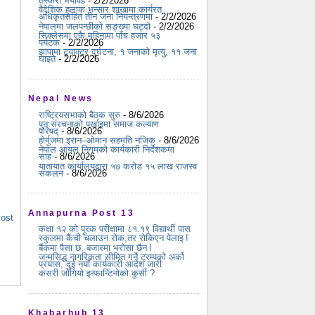
तस्करी भयावह
- 2/2/2026
वैदेशिक हुलाक भन्सार शाखामा कार्यरत
अधिकृतसहित तीन जना नियन्त्रणमा
- 2/2/2026
नेपालमा जलपन्छीको सङ्ख्या घट्दो
- 2/2/2026
सिक्लेसमा एकै महिनामा पाँच हजार ५३
पर्यटक
- 2/2/2026
झापामा ट्र्याक्टर दुर्घटना, १ जनाको मृत्यु, ११ जना
घाइते
- 2/2/2026
Nepal News
राष्ट्रियसभाको बैठक सुरु
- 8/6/2026
पुन:संरचनाको पर्खाइमा समाज कल्याण
परिषद्
- 8/6/2026
होर्मुजमा इरान–ओमान सहमति नजिक
- 8/6/2026
नेपाल आयल निगमको कार्यकारी निर्देशकमा
साह
- 8/6/2026
यातायात कार्यालयद्वारा ५७ करोड १५ लाख राजस्व
संकलन
- 8/6/2026
Annapurna Post 13
Post
कक्षा १२ को पूरक परीक्षामा ८१.१९ विद्यार्थी पास
स्कुलमा कैंची चलाउन रोक,तर रोकिएन पेलाइ !
बैंकमा पैसा छ, बजारमा भरोसा छैन !
जन्मसिद्ध नागरिकता सीमित गर्ने ट्रम्पको अर्को
प्रयास, दुई नयाँ कार्यकारी आदेश जारी
कसरी जोगियो इन्फान्टिनोको कुर्सी ?
Khabarhub 13