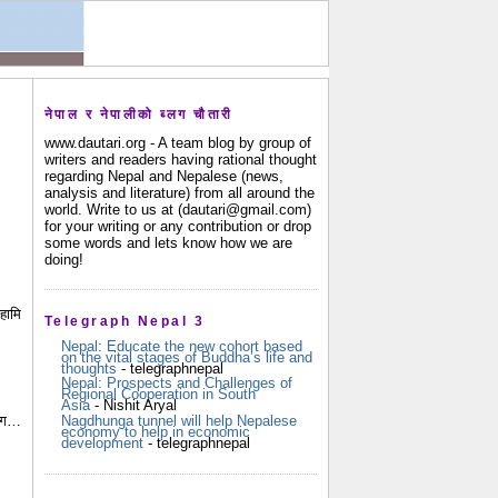
नेपाल र नेपालीको ब्लग चौतारी
www.dautari.org - A team blog by group of
writers and readers having rational thought
regarding Nepal and Nepalese (news,
analysis and literature) from all around the
world. Write to us at (dautari@gmail.com)
for your writing or any contribution or drop
some words and lets know how we are
doing!
हामि
Telegraph Nepal 3
Nepal: Educate the new cohort based
on the vital stages of Buddha’s life and
thoughts
- telegraphnepal
Nepal: Prospects and Challenges of
Regional Cooperation in South
Asia
- Nishit Aryal
Nagdhunga tunnel will help Nepalese
संग…
economy to help in economic
development
- telegraphnepal