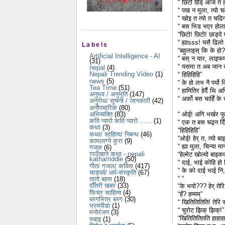
“ छिटो हिँड् आज त ह
“ पख न मुला, त्यो च
“ खोइ त त्यो त चढि
“ बस भिड भएर होला
“छिटो! छिटो! छाड्दे
“ ह्याsss! यसै ढिलो
Labels
“बहुलाइस् कि के हो?
Artificial Intelligence - AI
“ बस् न यार, लाइफमा 
(31)
“ यसमा त अब जान खोज
nepal
(4)
Nepali Trending Video
(1)
“ हिहिहिहि”
news
(5)
“ के हो लभ नै पर्यो 
Tea Time
(51)
“ हामितिर हेर्दै थि अ
अनुभव / अनुभूति
(147)
“ अर्को बस चाहिँ क
अनुरोध/ सूचना / जानकारी
(42)
अनौपचारिक
(80)
अभिव्यक्ति
(83)
“ ओई! अगि भर्खर फु
कति प्यारो कति प्यारो ......
(1)
“ एक त बस चढ्न दिँद
कथा
(3)
“हिहिहिहि”
कथा/ साहित्य/ निबन्ध
(46)
“ओई! हेर् त, त्यो बा
कामलाग्ने कुरा
(9)
“ ह्या मुला, चिन्या म
गजल
(6)
गाउँखाने कथा - nepali
“हेल्मेट खोल्यो बाइकव
katha/riddle
(50)
“ दाई, भाई कोहि हो
गीत/ गजल/ कविता
(417)
“ के को दाई भाई नि,
चाडपर्व/ धर्म-संस्कृति
(67)
“ “
तातो बहस
(18)
दौँतरी खबर
(33)
“के भयो??? हेर् तेरि
फिचर साहित्य
(4)
“हँ? हम्मम्”
ब्लगभित्र ब्लग
(30)
“ खितितितिति! तेरि
भ्रमपीडा
(1)
“ चुरोट झिक् झिक्!”
मनोरंजन
(3)
“खितितितितति हाहाहा
रुबाइ
(1)