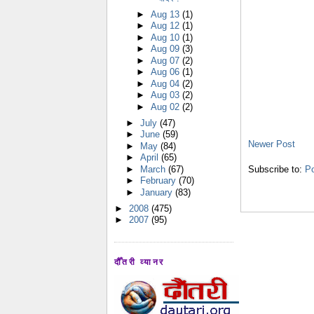
►
Aug 13
(1)
►
Aug 12
(1)
►
Aug 10
(1)
►
Aug 09
(3)
►
Aug 07
(2)
►
Aug 06
(1)
►
Aug 04
(2)
►
Aug 03
(2)
►
Aug 02
(2)
►
July
(47)
►
June
(59)
Newer Post
►
May
(84)
►
April
(65)
►
March
(67)
Subscribe to:
P
►
February
(70)
►
January
(83)
►
2008
(475)
►
2007
(95)
दौँतरी व्यानर