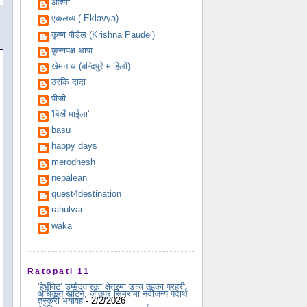
आश्मा
एकलव्य ( Eklavya)
कृष्ण पौडेल (Krishna Paudel)
कृष्णपक्ष थापा
खेमनाथ (बन्दिपुरे माहिलो)
ठरकि दादा
पीजी
'बिर्खे माईला'
basu
happy days
merodhesh
nepalean
quest4destination
rahulvai
waka
Ratopati 11
‘हेभीवेट’ उम्मेदवारका क्षेत्रमा उच्च तहका प्रहरी
अधिकृत खटिने, जीतपुर सिमरामा नदीजन्य पदार्थ
तस्करी भयावह
- 2/2/2026