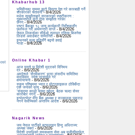
Khabarhub 13
भूमिहीनका नाममा झूटो विवरण पेश गरे कारबाही गर्ने
सरकारको चेतावनी
- 8/4/2026
मधेस सम्झौताबारे सरकारको स्पष्टीकरण :
गृहमन्त्रीले कुनै ठोस सम्झौता गरेका
छैनन्
- 8/4/2026
राष्ट्र बैंकका १८ जना कार्यकारी निर्देशकसँग
छलफल गर्दै अर्थमन्त्री वाग्ले
- 8/4/2026
नेपाल लिकर्सका सीईओ तुलाधर एसिया बिजनेस
लिडर्स अवार्डबाट सम्मानित
- 8/4/2026
इन्धनको मूल्य वृद्धिसँगै बढ्यो हवाई
भाडा
- 8/4/2026
Online Khabar 1
Post
आज यस्तो छ विदेशी मुद्राको विनिमय
दर
- 8/6/2026
अमरेशले ‘सैन्यीकरण’ भन्दा संसदीय समितिमा
वादविवाद, रमेश प्रसाईंले गरे
क्षमायाचना
- 8/6/2026
रुकुम पश्चिममा भ्यान र मोटरसाइकल ठोक्किँदा
एक जनाको मृत्यु
- 8/6/2026
‘संसद्‍मा कालो चस्मा खोल्नू, बैठक चल्दा सेयर
कारोबार नगर्नू’
- 8/6/2026
इन्भेस्टमेन्ट मेगा बैंक अध्यक्ष र सञ्चालक पक्राउ
नगर्न सर्वोच्चको अन्तरिम आदेश
- 8/6/2026
Nagarik News
जय नेपाल पार्टीको बटमलाइन हिन्दु अधिराज्य:
अध्यक्ष जबरा
- 8/6/2026
विदेशी उपाधिको समकक्षता सेवा अब यूजीसीमार्फत,