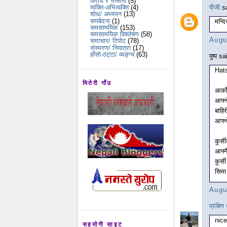
विरोध र भर्त्सना
(5)
व्यक्ति-अभिव्यक्ति
(4)
पीजी
sa
शोध/ अध्ययन
(13)
समबेदना
(1)
मन्दि
समसामयिक
(153)
समसामयिक विश्लेषण
(58)
Augu
समाचार/ टिपोट
(78)
संस्मरण/ नियात्रा
(17)
हाँसो-ठट्टा/ व्यङ्ग्य
(63)
पुष्प sa
Hats
मितेरी गाँउ
आर्क
आफ्न
बाहि
आफ्न
कुर्स
आफ्न
कुर्सी
सिमा
Augu
प्रबिण 
nice
सहयोगी साइट