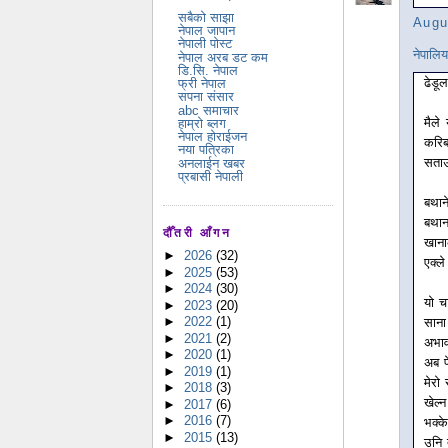
सबैको साझा
Augu
नेपाल जापान
नेपाली पोस्ट
नेपालि
नेपाल अरब डट कम
डि.सि. नेपाल
ढेडू
फ्री नेपाल
सपना संसार
abc समाचार
मैले
हाम्रो ब्लग
नेपाल होराईजन
करिब
नया पत्रिका
सताउ
अनलाईन खबर
प्रबासी नेपाली
बथाने
बथान
दौँतरी आँगन
खाना
►
2026
(32)
एक्ले
►
2025
(53)
►
2024
(30)
यो च
►
2023
(20)
►
2022
(1)
साना
►
2021
(2)
अभाव
►
2020
(1)
अब फ
►
2019
(1)
मेरो
►
2018
(3)
खेल्
►
2017
(6)
►
2016
(7)
भक्के
►
2015
(13)
उनि 