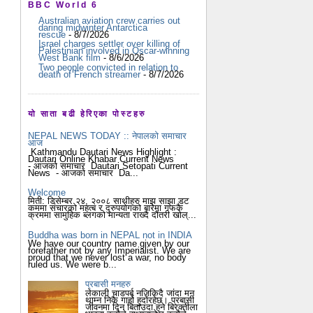
BBC World 6
Australian aviation crew carries out
daring midwinter Antarctica
rescue
- 8/7/2026
Israel charges settler over killing of
Palestinian involved in Oscar-winning
West Bank film
- 8/6/2026
Two people convicted in relation to
death of French streamer
- 8/7/2026
यो साता बढी हेरिएका पोस्टहरु
NEPAL NEWS TODAY :: नेपालको समाचार
आज
Kathmandu Dautari News Highlight :
Dautari Online Khabar Current News
- आजको समाचार Dautari Setopati Current
News - आजको समाचार Da...
Welcome
मिती: डिसेम्बर २४, २००८ साथीहरु माझ साझा डट
कममा संचारको महत्ब र दुरुपयोगको बारेमा गफकै
क्रममा सामुहिक ब्लगको मान्यता राख्दै दौंतरी खोल्...
Buddha was born in NEPAL not in INDIA
We have our country name given by our
forefather not by any Imperialist. We are
proud that we never lost a war, no body
ruled us. We were b...
प्रबासी मनहरु
लेकाली चाडपर्ब नजिकिदै जांदा मन
थाम्न निकै गार्हो हुदोंरहेछ। प्रबासी
जीवनमा दिन बिताउदा हुने बिरक्तीला