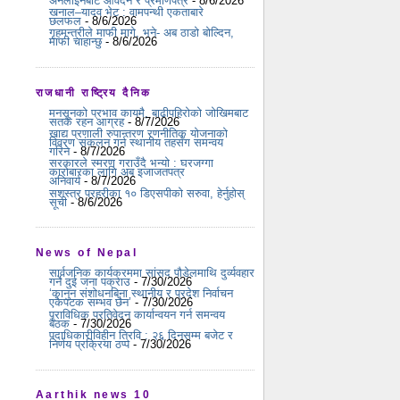
अनलाइनबाटै आवेदन र प्रमाणपत्र
- 8/6/2026
खनाल–यादव भेट : वामपन्थी एकताबारे
छलफल
- 8/6/2026
गृहमन्त्रीले माफी मागे, भने- अब ठाडो बोल्दिन,
माफी चाहान्छु
- 8/6/2026
राजधानी राष्ट्रिय दैनिक
मनसुनको प्रभाव कायमै, बाढीपहिरोको जोखिमबाट
सतर्क रहन आग्रह
- 8/7/2026
खाद्य प्रणाली रुपान्तरण रणनीतिक योजनाको
विवरण संकलन गर्न स्थानीय तहसँग समन्वय
गरिने
- 8/7/2026
सरकारले स्मरण गराउँदै भन्यो : घरजग्गा
कारोबारका लागि अब इजाजतपत्र
अनिवार्य
- 8/7/2026
सशस्त्र प्रहरीका १० डिएसपीको सरुवा, हेर्नुहोस्
सूची
- 8/6/2026
News of Nepal
सार्वजनिक कार्यक्रममा सांसद पौडेलमाथि दुर्व्यवहार
गर्ने दुई जना पक्राउ
- 7/30/2026
‘कानुन संशोधनबिना स्थानीय र प्रदेश निर्वाचन
एकैपटक सम्भव छैन’
- 7/30/2026
प्राविधिक प्रतिवेदन कार्यान्वयन गर्न समन्वय
बैठक
- 7/30/2026
पदाधिकारीविहीन त्रिवि : २६ दिनसम्म बजेट र
निर्णय प्रक्रिया ठप्प
- 7/30/2026
Aarthik news 10