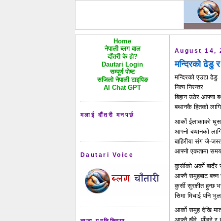
Home
नेपाली ब्लग वाल
August 14,
दौंतरी के हो?
मन्दिरको ढेडु र
Dautari Login
सम्पूर्ण पोष्ट
मन्दिरको एउटा ढेडु
सजिलो नेपाली टाइपिङ
नित्य निरन्तर
AI Chat GPT
बिहान उठेर आफ्ना ब
बथानकै हितको लागि
मलाई दौंतरी मनपर्छ
आर्को ईलाकाको घुस
आफ्नो बथानको लाग
बाहिरीया संग जे-जस्
आफ्नो एकतामा समय
Dautari Voice
कुर्सीको अर्को बादँर 
आफ्नै समुहबाट बच्न
कुर्सी सुरक्षीत हुन्छ भ
सिमा मिचाई पनि भुल
आर्को समुह देखि मात्
आफ्नै खैरे, पाँङ्रे र
ताजा प्रतिक्रिया