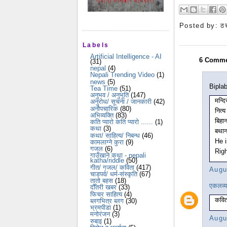
Posted by:
ठ
Labels
Artificial Intelligence - AI
6 Comme
(31)
nepal
(4)
Nepali Trending Video
(1)
news
(5)
Biplab
Tea Time
(51)
अनुभव / अनुभूति
(147)
मन्द
अनुरोध/ सूचना / जानकारी
(42)
अनौपचारिक
(80)
नित्य
अभिव्यक्ति
(83)
बिहा
कति प्यारो कति प्यारो ......
(1)
कथा
(3)
बथान
कथा/ साहित्य/ निबन्ध
(46)
He 
कामलाग्ने कुरा
(9)
गजल
(6)
Righ
गाउँखाने कथा - nepali
katha/riddle
(50)
गीत/ गजल/ कविता
(417)
Augu
चाडपर्व/ धर्म-संस्कृति
(67)
तातो बहस
(18)
एकलव्य
दौँतरी खबर
(33)
फिचर साहित्य
(4)
कवित
ब्लगभित्र ब्लग
(30)
भ्रमपीडा
(1)
मनोरंजन
(3)
Augu
रुबाइ
(1)