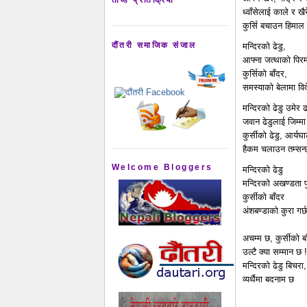
ध्वाँसेलाई काले र खै
कुर्सि बचाउन हिमाल र
दौंतरी समाजिक संजाल
मन्दिरको ढेडु,
आफ्ना जत्थाको पिरमा
कुर्सिको बाँदर,
समस्याको बेलामा विद
मन्दिरको ढेडु उमेर ढ
जवान ढेडुलाई जिम्मा 
कुर्सीको ढेडु, आर्यघ
हैकम चलाउन तम्सन्
Welcome Bloggers
मन्दिरको ढेडु
मन्दिरको अखण्डता पु
कुर्सीको बाँदर
अंशबण्डाको कुरा गर्छ
अचम्म छ, कुर्सीको ब
उल्टै क्या सम्मान छ !
मन्दिरको ढेडु बिचरा,
व्यर्थैमा बदनाम छ