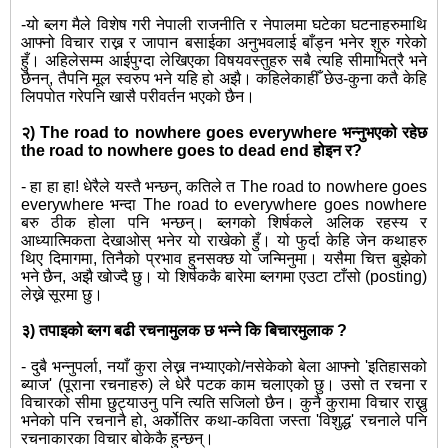
-यो ब्लग मैले विशेष गरी नेपाली राजनीति र नेपालमा घटेका घटनाहरुमाथि
आफ्नो विचार राख्न र जापान बसाईका अनुभवलाई बाँड्न भनेर शुरु गरेको
हुँ। अहिलेसम्म आईपुग्दा लेखिएका विषयवस्तुहरु सबै त्यहि सीमाभित्रै भने
छैनन्, तैपनि मूल स्वरुप भने यहि हो अझै। कहिलेकाहीँ छेउ-कुना कतै केहि
लिपपोत गरेपनि खासै परीवर्तन भएको छैन।
२) The road to nowhere goes everywhere भन्नुभएको रहेछ
the road to nowhere goes to dead end होइन र?
- हा हा हा! धेरैले यस्तै भन्छन्, कतिले त The road to nowhere goes
everywhere भन्दा The road to everywhere goes nowhere
बरु ठीक होला पनि भन्छन्। ब्लगको शिर्षकले अलिक रहस्य र
आध्यात्मिकता देखाओस् भनेर यो राखेको हुँ। यो फुर्दा केहि जेन कथाहरु
थिए दिमागमा, तिनैको प्रभाव हुनसक्छ यो जन्मिनुमा। यसैमा चित्त बुझेको
भने छैन, अझै खोज्दै छु। यो शिर्षककै बारेमा ब्लगमा एउटा टाँसो (posting)
लेख्ने सूरमा छु।
३) तपाइको ब्लग बढी रचनामुलक छ भन्ने कि बिचारमुलाक ?
- दुबै भन्नुपर्ला, नयाँ कुरा लेख्न नभ्याएको/नसेकेको बेला आफ्नो 'इतिहासको
ब्याज' (पूराना रचनाहरु) ले धेरै पटक काम चलाएको छु। उसो त रचना र
विचारको सीमा छुट्याउनु पनि त्यति सजिलो छैन। कुनै कुरामा विचार राख्नु
भनेको पनि रचनानै हो, अर्कोतिर कथा-कविता जस्ता 'विशुद्ध' रचनाले पनि
रचनाकारका विचार बोकेकै हुन्छन्।