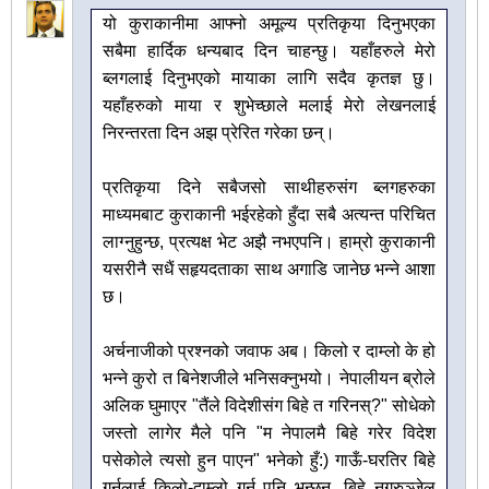
यो कुराकानीमा आफ्नो अमूल्य प्रतिकृया दिनुभएका
सबैमा हार्दिक धन्यबाद दिन चाहन्छु। यहाँहरुले मेरो
ब्लगलाई दिनुभएको मायाका लागि सदैव कृतज्ञ छु।
यहाँहरुको माया र शुभेच्छाले मलाई मेरो लेखनलाई
निरन्तरता दिन अझ प्रेरित गरेका छन्।
प्रतिकृया दिने सबैजसो साथीहरुसंग ब्लगहरुका
माध्यमबाट कुराकानी भईरहेको हुँदा सबै अत्यन्त परिचित
लाग्नुहुन्छ, प्रत्यक्ष भेट अझै नभएपनि। हाम्रो कुराकानी
यसरीनै सधैं सहृयदताका साथ अगाडि जानेछ भन्ने आशा
छ।
अर्चनाजीको प्रश्नको जवाफ अब। किलो र दाम्लो के हो
भन्ने कुरो त बिनेशजीले भनिसक्नुभयो। नेपालीयन ब्रोले
अलिक घुमाएर "तैंले विदेशीसंग बिहे त गरिनस्?" सोधेको
जस्तो लागेर मैले पनि "म नेपालमै बिहे गरेर विदेश
पसेकोले त्यसो हुन पाएन" भनेको हुँ:) गाऊँ-घरतिर बिहे
गर्नुलाई किलो-दाम्लो गर्नु पनि भन्छन्, बिहे नगरुञ्जेल