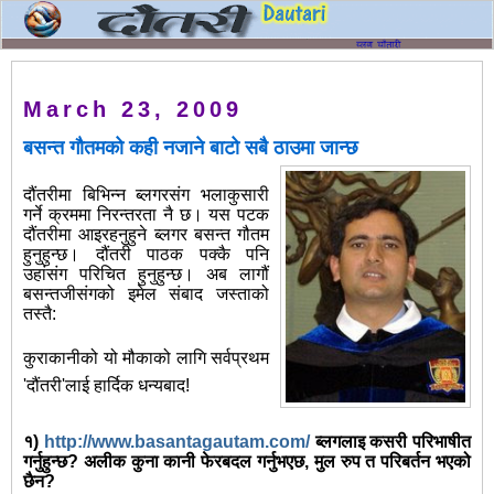
March 23, 2009
बसन्त गौतमको कही नजाने बाटो सबै ठाउमा जान्छ
दौंतरीमा बिभिन्न ब्लगरसंग भलाकुसारी
गर्ने क्रममा निरन्तरता नै छ। यस पटक
दौंतरीमा आइरहनुहुने ब्लगर बसन्त गौतम
हुनुहुन्छ। दौंतरी पाठक पक्कै पनि
उहांसंग परिचित हुनुहुन्छ। अब लागौं
बसन्तजीसंगको इमेल संबाद जस्ताको
तस्तै:
कुराकानीको यो मौकाको लागि सर्वप्रथम
'दौंतरी'लाई हार्दिक धन्यबाद!
१)
http://www.basantagautam.com/
ब्लगलाइ कसरी परिभाषीत
गर्नुहुन्छ? अलीक कुना कानी फेरबदल गर्नुभएछ, मुल रुप त परिबर्तन भएको
छैन?