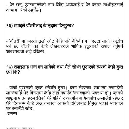
- धेरै छन्, एउटामात्रैको नाम लिँदा आफैंलाई र धेरै ब्लगर साथीहरुलाई
अन्याय गरेको ठहर्नेछ।
१६) तपाइले दौंतरीलाइ के सुझाब दिनुहुन्छ?
- 'दौंतरी' मा त्यस्तो ठूलो खोट केहि पनि देख्दिँन म। एउटा सानो अनूरोध
भने छ, 'दौंतरी' का केहि लेखकहरुले भाषिक शुद्धताको ख्याल गर्नुपर्ने
आवश्यकता अझै देखिन्छ।
१७) तपाइलाइ भन्न मन लागेको तथा मैले सोध्न छुटाएको त्यस्तो केही कुरा
छन कि?
- पाचौं प्रश्नको पूरक भनेपनि हुन्छ। ब्लग लेखनमा सबभन्दा नरमाईलो
लाग्नेचाहिँ धेरै दिनसम्म केहि लेख्न नपाउँदा/नसक्दाको अवस्था हो। ब्लगले
आफूमा पाठकहरुप्रतिको धेरै गहिरो र आत्मीय दायित्वबोध उब्जाउँदो रहेछ र
धेरै दिनसम्म केहि लेख्न नसक्दा आफनो दयित्वबाट विमुख भएको भावनाले
घर बनाउँदो रहेछ।
-वसन्त