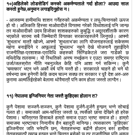
१०)अहिलेको लोडसेडिगं कस्को अकर्मण्यताले गर्दा होला? आउदा साल
कस्तो हुनेछ,अनुमान लगाइदिनुहोस न।
- आजसम्म हामीमाथि शाशन गर्नेहरुको अकर्मण्यता र लघु-चिन्तनको ऊपज
हो यो। अलिकति हिस्सा माओवादीले विगतमा गरेको विध्वंशलाई पनि जान्छ
तर माओवादीको उदय हिजोका शाशकहरुको कुबुद्धि र अदूरदर्शीताकै कारण
भएकोले सारमा सबै जिम्मेवारी विगतका सरकारहरुलेनै लिनुपर्छ। आफ्नो
'शुभलाभ' मात्रै खोज्ने, आफ्नो 'शुभलाभ'का लागि योजनाहरुलाई सकेसम्म
महंगा बनाईदिने र आफूलाई 'शुभलाभ' नहुने देखे योजनानै तुहाईदिने
राजनीतिज्ञ-प्रशाशक-प्राविधि कहरुको सिण्डिकेटले जरा गाडेको छ
मथिदेखि तलसम्म। यो स्थितिको अन्त्य नभईकन र एउटा समग्र राष्ट्रिय
उर्जा/जलस्रोत नीति नबनुञ्जेल केहि पनि आशा गर्न सकिन्न। कुनै
'चमत्कार' भएन भने अर्को वर्ष पनि यस्तै हो। सरकारले चाहने हो भने यो
वर्षभन्दा कम हुनेगरी केहि कदम चाल्न सक्छ तर सरकार र पूरै देश अरु-अरु
कुरामा अल्मलिईरहेको बेलामा थोरैमात्रै पनि काम होला जस्तो लाग्दैन।
११) नेपालमा इन्जिनियर नेता जस्तै कुहिएका होलान त?
कुनै पेशामा सज्जनै-सज्जन, कुनै पेशामा दुर्जनै-दुर्जनै हुन्छन् भन्ने सोचाई
गलत हो। समाजको आम-चरित्र जस्तो छ, त्यसैको छाया देखिने हो हरेक
पेशामा। चरित्रगत हिसाबले हाम्रो समाज एउटा भ्रष्ट समाज हो। हाम्रो
समाजमा भ्रष्टाचार निन्दनीय हैन बहादुरी मानिन्छ। त्यसकारण 'कुहिएका'
इञ्जिनीयर जति भनेपनि छन्, नेताहरुभन्दा बढीनै होलान् बरु! हामीमा
नेताहरुमात्रै खराब हुन्छन् भन्ने चिन्तन बसेको छ तर राजनीतिमा पनि असल