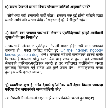
७) ब्यस्त जिबनले ब्लगमा बिचार पोखाउन कतिको अप्ठ्यारो पार्छ?
- सोचेभन्दा बढी अप्ठ्यारो पार्दो रहेछ। हप्तामा एक-दुई टाँसो राखिने एउटा
ब्लगकै लागि पनि आफ्ना केहि सौखहरुलाई पूरै बिर्सिनुपर्ने रहेछ।
८) नेपाली ब्लग जगतमा जथाभावी लेखन र प्रतीक्रियाले हाम्रो आनीबानी
सुधार्ला कि झन बिगार्ला?
- जथाभावी लेखन र प्रतिकृया नेपाली मात्र होईन सबै ब्लग जगतको
समस्या हो। एउटा प्रसिद्ध कार्टून छ;
'On the Internet, nobody
knows you're a dog'
भन्ने। यस्तोमा सबैथरी मान्छेहरुले आफ्नो बानी/
चिन्तनलाई मनलागी पोख्नु स्वाभाविक हो। तथ्यगत कुरामा हुने जथाभावी
लेखनको प्रतिवाद/प्रतिकार जरुरी छ तर ब्यक्तिगत गालीगलौज जस्ता
कुरालाइ तिरष्कार गर्नु बाहेक अरु कुनै उपाय छैन। समयक्रममा यस्ता
कुराहरु आफैं हराएर जान्छन्।
९) ब्यक्तीगत कुरा है, गरिब देशको इन्जिनियर धनी देशमा किल्ला जमाउदा
फरिया दौरा लगाउनेको भाग्य फोडियो की?
- म नेपालमै किलो-दाम्लो भएर मात्रै यता पसेकोले त्यस्तो हुन पाएन:)