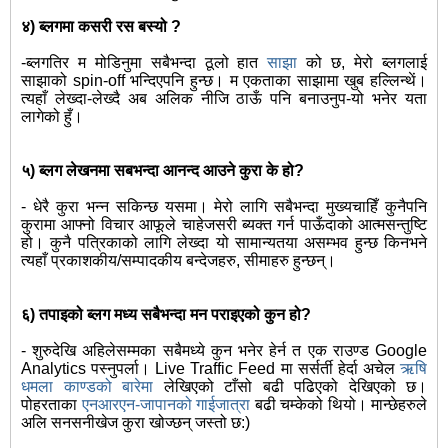
४) ब्लगमा कसरी रस बस्यो ?
-ब्लगतिर म मोडिनुमा सबैभन्दा ठूलो हात
साझा
को छ, मेरो ब्लगलाई
साझाको spin-off भन्दिएपनि हुन्छ। म एकताका साझामा खुब हल्लिन्थें।
त्यहाँ लेख्दा-लेख्दै अब अलिक नीजि ठाऊँ पनि बनाउनुप-यो भनेर यता
लागेको हुँ।
५) ब्लग लेखनमा सबभन्दा आनन्द आउने कुरा के हो?
- धेरै कुरा भन्न सकिन्छ यसमा। मेरो लागि सबैभन्दा मुख्यचाहिँ कुनैपनि
कुरामा आफ्नो विचार आफूले चाहेजसरी ब्यक्त गर्न पाऊँदाको आत्मसन्तुष्टि
हो। कुनै पत्रिकाको लागि लेख्दा यो सामान्यतया असम्भव हुन्छ किनभने
त्यहाँ प्रकाशकीय/सम्पादकीय बन्देजहरु, सीमाहरु हुन्छन्।
६) तपाइको ब्लग मध्य सबैभन्दा मन पराइएको कुन हो?
- शुरुदेखि अहिलेसम्मका सबैमध्ये कुन भनेर हेर्न त एक राउण्ड Google
Analytics पस्नुपर्ला। Live Traffic Feed मा सर्सर्ती हेर्दा अचेल
ऋषि
धमला काण्डको बारेमा
लेखिएको टाँसो बढी पढिएको देखिएको छ।
पोहरताका
एनआरएन-जापानको गाईजात्रा
बढी चम्केको थियो। मान्छेहरुले
अलि सनसनीखेज कुरा खोज्छन् जस्तो छ:)