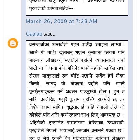
प्रकाशमा आए, खुसी लाग्यो । वसन्तजीको उतरोत्तर
प्रगतिको कामनासहित---
March 26, 2009 at 7:28 AM
Gaalab
said...
वसन्तजीको अन्तर्वार्ता पढ्न पाउँदा रमाइलो लाग्यो।
खासै यी माथि खुलाउनु भएका कुराहरू ब्लगमा पनि
बारम्बार लेखिरहनु भएकोले वहाँको व्यक्तित्वको नयाँ
पाटो जान्ने भन्दा पनि अहिलेसम्मको वहाँको ब्लगिङ तथा
लेखन यात्रालाई एक चोटि पछाडि फर्केर हेर्ने मौका
मिल्यो, सायद यो मौकामा वहाँले पनि आफ्नै
पूनर्मूलयाङ्कन गर्ने अवसर पाउनुभयो होला। हुन त
माथि उल्लेखित थुप्रै कुरामा वहाँसँग सहमति छ, तर
विशेष रुपमा भाषिक शुद्धतालाई चाहिं नेपाली लेख्ने जो
कोहीले पनि अलि गम्भीरताका साथ लिनु आवश्यक छ ।
अहिलेको इन्टरनेट सञ्जालमा देखिएको 'जथावावी'
प्रवृतिले नेपाली भाषालाई कमजोर बनाउने पक्का छ।
हुन त मेरो आफ्नै 'वेब पत्रिका'का कतिपय लेखहरु