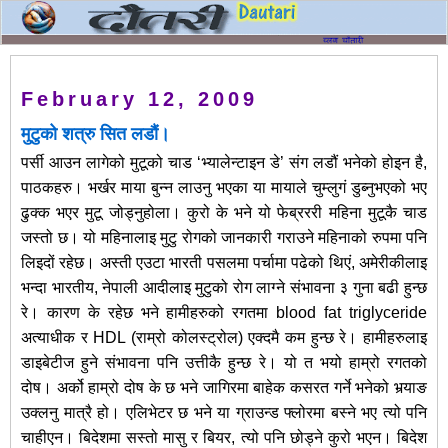
February 12, 2009
मुटुको शत्रु सित लडौं।
पर्सी आउन लागेको मुटूको चाड ‘भ्यालेन्टाइन डे’ संग लडौं भनेको होइन है,
पाठकहरु। भर्खर माया बुन्न लाउनु भएका या मायाले चुम्लुगं डुब्नुभएको भए
ढुक्क भएर मुटू जोड्नुहोला। कुरो के भने यो फेब्रररी महिना मुटूकै चाड
जस्तो छ। यो महिनालाइ मुटु रोगको जानकारी गराउने महिनाको रुपमा पनि
लिइदों रहेछ। अस्ती एउटा भारती पसलमा पर्चामा पढेको थिएं, अमेरीकीलाइ
भन्दा भारतीय, नेपाली आदीलाइ मुटुको रोग लाग्ने संभावना ३ गुना बढी हुन्छ
रे। कारण के रहेछ भने हामीहरुको रगतमा blood fat triglyceride
अत्याधीक र HDL (राम्रो कोलस्ट्रोल) एक्दमै कम हुन्छ रे। हामीहरुलाइ
डाइबेटीज हुने संभावना पनि
उत्तीकै हुन्छ रे। यो त भयो हाम्रो रगतको
दोष। अर्को हाम्रो दोष के छ भने जागिरमा बाहेक कसरत गर्ने भनेको भर्‍याङ
उक्लनु मात्रै हो। एलिभेटर छ भने या ग्राउन्ड फ्लोरमा बस्ने भए त्यो पनि
चाहीएन। बिदेशमा सस्तो मासु र बियर, त्यो पनि छोड्ने कुरो भएन। बिदेश