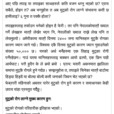
आए पछि तपाइ या तपाइका साथहरुले कति वजन थप्नु भएको छ? प्राय
सबैले, होइन त? अब भन्नुहोस त अब मुटूको रोग लाग्ने संभावना कती छ
हामीलाइ? ६ गुना त पक्कै होला?
तपाइहरुलाइ तर्साउन भनेको होइन है फेरी। तर पनि नेपालकोमात्रै ख्याल
गर्ने लेखहरु मात्रै लेखेर भएन नि, नेपालीको ख्याल राख्ने लेख पनि त
लेख्‍नुपर्‍यो। अमेरीकामा मात्रै दिनमा २४०० जना मानिसहरु मुटुकै रोगका
कारण ज्यान जाने गर्छ। विश्वमा एकै दिनमा मुटुको कारण ज्यान गुमाउनेको
संख्या ५०,००० छ। यस्को अर्थ मर्नेहरुमा एक तिहाइ मुटूका रोगी
पर्नेरहेछन। गाउं घरमा मानिसहरुलाइ चक्कर आयो ढल्यो, एक छिन पछी
आर्यघाट। पत्तै हुदैन के ले मर्‍यो मर्‍यो । प्राय: यसरी अकस्मात इहलिला
समाप्त मुटूकै रोगले हुने गर्दछ। सम्झनुहोस त, तपाइले चिनेका मात्रै बाटोमा
हिड्दा हिड्दै या बोल्दा बोल्दै कती जनाको जिवन चेट भएको छ?
फेब्रररी महिनाको अबसर पारेर मुटुको रोग हुने कारण र समाधानका केही
उपाय यांहा प्रस्तुत गर्दैछु।
मुटूको रोग लाग्ने मुख्य कारण हुन
:
मुटुको रोगको परिवारीक इतिहास भएको।