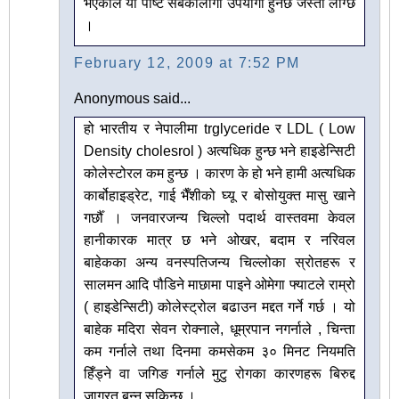
भएकाले यो पोष्ट सबैकालागी उपयोगी हुनेछ जस्तो लाग्छ
।
February 12, 2009 at 7:52 PM
Anonymous said...
हो भारतीय र नेपालीमा trglyceride र LDL ( Low
Density cholesrol ) अत्यधिक हुन्छ भने हाइडेन्सिटी
कोलेस्टोरल कम हुन्छ । कारण के हो भने हामी अत्यधिक
कार्बोहाइड्रेट, गाई भैँशीको घ्यू र बोसोयुक्त मासु खाने
गर्छौँ । जनवारजन्य चिल्लो पदार्थ वास्तवमा केवल
हानीकारक मात्र छ भने ओखर, बदाम र नरिवल
बाहेकका अन्य वनस्पतिजन्य चिल्लोका स्रोतहरू र
सालमन आदि पौडिने माछामा पाइने ओमेगा फ्याटले राम्रो
( हाइडेन्सिटी) कोलेस्ट्रोल बढाउन मद्दत गर्ने गर्छ । यो
बाहेक मदिरा सेवन रोक्नाले, धूम्रपान नगर्नाले , चिन्ता
कम गर्नाले तथा दिनमा कमसेकम ३० मिनट नियमति
हिँड्ने वा जगिङ गर्नाले मुटु रोगका कारणहरू बिरुद्द
जाग्रत बन्न सकिन्छ ।