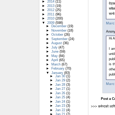
►
2014
(11)
देद्
►
2013
(19)
सबैक
►
2012
(25)
सानो 
►
2011
(96)
►
2010
(200)
▼
2009
(598)
Marc
►
December
(19)
►
November
(18)
Anony
►
October
(26)
Hi A
►
September
(24)
►
August
(36)
►
July
(47)
I a
►
June
(59)
unti
►
May
(84)
publ
►
April
(65)
is t
►
March
(67)
►
February
(70)
oth
▼
January
(83)
publ
►
Jan 30
(1)
►
Jan 29
(2)
Marc
►
Jan 28
(3)
►
Jan 27
(1)
►
Jan 26
(1)
►
Jan 25
(4)
Post a 
►
Jan 24
(1)
►
Jan 23
(3)
>>> कमेन्टको लागि
►
Jan 22
(4)
►
Jan 21
(7)