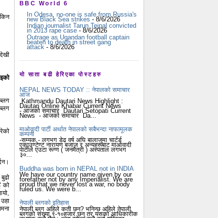
BBC World 6
In Odesa, no-one is safe from Russia's
 किन
new Black Sea strikes
- 8/6/2026
Indian journalist Tarun Tejpal convicted
in 2013 rape case
- 8/6/2026
Outrage as Ugandan football captain
beaten to death in street gang
attack
- 8/6/2026
देखी
यो साता बढी हेरिएका पोस्टहरु
ाइको
NEPAL NEWS TODAY :: नेपालको समाचार
आज
ब्लग
Kathmandu Dautari News Highlight :
Dautari Online Khabar Current News
्लग
- आजको समाचार Dautari Setopati Current
News - आजको समाचार Da...
माओवादी पार्टी अर्थात नेपालको सबैभन्दा नाफामूलक
रेको
कम्पनी
-सम्यक - लगभग डेढ वर्ष अघि बालाजुमा चार्टर्ड
एकाउण्टेण्ट नारायण बजाज र अन्यहरूबाट माओवादी
पार्टीले एउटा रूग्ण ( जनमैत्री ) अस्पताल लगभग
३०...
दिन।
Buddha was born in NEPAL not in INDIA
We have our country name given by our
बुढो
forefather not by any Imperialist. We are
proud that we never lost a war, no body
ं को
ruled us. We were b...
आयो,
 उहा
नेपाली ब्लगको इतिहास
ामना
नेपाली ब्लग अहिले कती छन? भनिन्छ अहिले नेपाली
ब्लगको संख्या ९-१०हजार छन् तर यसको आधिकारीक