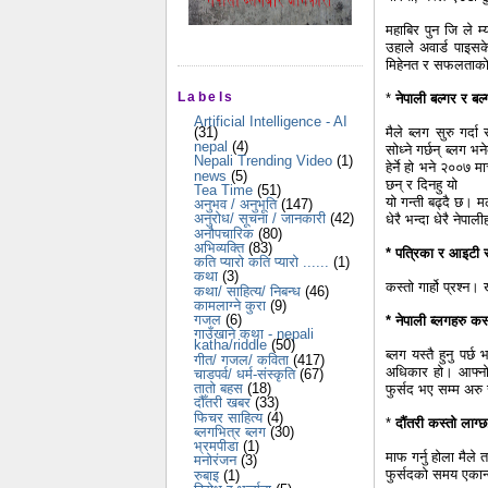
महाबिर पुन जि ले म्
उहाले अवार्ड पाइसक
मिहेनत र सफलताको 
Labels
*
नेपाली बल्गर र बल
Artificial Intelligence - AI
मैले ब्लग सुरु गर्द
(31)
nepal
(4)
सोध्ने गर्छन् ब्लग 
Nepali Trending Video
(1)
हेर्ने हो भने २००७
news
(5)
छन् र दिनहु यो
Tea Time
(51)
यो गन्ती बढ्दै छ। म
अनुभव / अनुभूति
(147)
अनुरोध/ सूचना / जानकारी
(42)
धेरै भन्दा धेरै नेपाल
अनौपचारिक
(80)
अभिव्यक्ति
(83)
* पत्रिका र आइटी संग
कति प्यारो कति प्यारो ......
(1)
कथा
(3)
कस्तो गार्हो प्रश्न। 
कथा/ साहित्य/ निबन्ध
(46)
कामलाग्ने कुरा
(9)
गजल
(6)
* नेपाली ब्लगहरु कस्त
गाउँखाने कथा - nepali
katha/riddle
(50)
ब्लग यस्तै हुनु पर
गीत/ गजल/ कविता
(417)
अधिकार हो। आफ्नो
चाडपर्व/ धर्म-संस्कृति
(67)
तातो बहस
(18)
फुर्सद भए सम्म अरु 
दौँतरी खबर
(33)
फिचर साहित्य
(4)
*
दौंतरी कस्तो लाग्छ,
ब्लगभित्र ब्लग
(30)
भ्रमपीडा
(1)
माफ गर्नु होला मैले
मनोरंजन
(3)
फुर्सदको समय एकान्त
रुबाइ
(1)