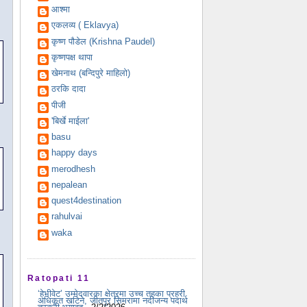
आश्मा
एकलव्य ( Eklavya)
कृष्ण पौडेल (Krishna Paudel)
कृष्णपक्ष थापा
खेमनाथ (बन्दिपुरे माहिलो)
ठरकि दादा
पीजी
'बिर्खे माईला'
basu
happy days
merodhesh
nepalean
quest4destination
rahulvai
waka
Ratopati 11
‘हेभीवेट’ उम्मेदवारका क्षेत्रमा उच्च तहका प्रहरी
अधिकृत खटिने, जीतपुर सिमरामा नदीजन्य पदार्थ