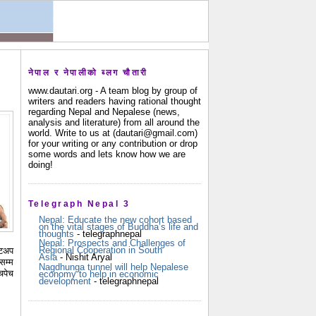
नेपाल र नेपालीको ब्लग चौतारी
www.dautari.org - A team blog by group of
writers and readers having rational thought
regarding Nepal and Nepalese (news,
analysis and literature) from all around the
world. Write to us at (dautari@gmail.com)
for your writing or any contribution or drop
some words and lets know how we are
doing!
Telegraph Nepal 3
Nepal: Educate the new cohort based
on the vital stages of Buddha’s life and
thoughts
- telegraphnepal
Nepal: Prospects and Challenges of
Regional Cooperation in South
ेटअप
Asia
- Nishit Aryal
सम्म
Nagdhunga tunnel will help Nepalese
चपेच
economy to help in economic
development
- telegraphnepal