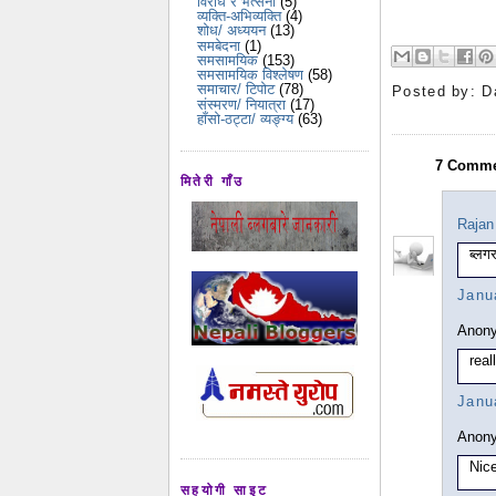
विरोध र भर्त्सना
(5)
व्यक्ति-अभिव्यक्ति
(4)
शोध/ अध्ययन
(13)
समबेदना
(1)
समसामयिक
(153)
समसामयिक विश्लेषण
(58)
समाचार/ टिपोट
(78)
Posted by:
D
संस्मरण/ नियात्रा
(17)
हाँसो-ठट्टा/ व्यङ्ग्य
(63)
7 Comme
मितेरी गाँउ
Rajan
ब्लग
Janu
Anony
real
Janu
Anony
Nice
सहयोगी साइट