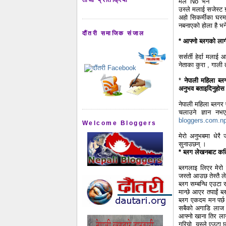
मैले ‘No’ भने
उस्ले मलाई सजेस्ट
अहो सिकर्मीका घरमा
नबनाएको होला है भन
दौंतरी समाजिक संजाल
* आफ्नो ब्लगको लागी
सर्सर्ती हेर्दा मला
नेताका कुरा , गाली 
*
नेपाली महिला ब्ल
अनुभव बताइदिनुहोस
नेपाली महिला ब्लगर 
चलाउने ज्ञान न
bloggers.com.n
Welcome Bloggers
मेरो अनुभबमा धेरै 
सुनाउछन् ।
* ब्लग लेखनबाट कति स
ब्लगलाइ लिएर मेरो क
जस्तो आउछ तेस्तै ले
ब्लग सम्बन्धि एउटा 
मान्छे आएर तपाईं ब्
ब्लग एकदम मन पर्छ
सबैको अगाडि लाज पन
आफ्नो खाना तिर लाग
गरियो, यस्ले एउटा 