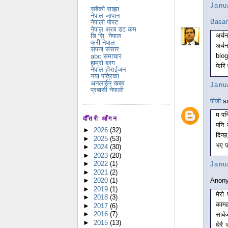
Janu
सबैको साझा
नेपाल जापान
Basan
नेपाली पोस्ट
नेपाल अरब डट कम
अर्चन
डि.सि. नेपाल
फ्री नेपाल
अर्च
सपना संसार
blog
abc समाचार
हाम्रो ब्लग
फेरि
नेपाल होराईजन
नया पत्रिका
अनलाईन खबर
Janu
प्रबासी नेपाली
पीजी
sa
म पन
दौँतरी आँगन
पनि 
►
2026
(32)
दिन्
►
2025
(53)
भए पन
►
2024
(30)
►
2023
(20)
►
2022
(1)
Janu
►
2021
(2)
Anony
►
2020
(1)
►
2019
(1)
मेरो
►
2018
(3)
कामह
►
2017
(6)
►
2016
(7)
सार्ब
►
2015
(13)
धेरै