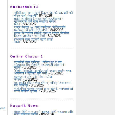
Khabarhub 13
भूमिहीनका नाममा झूटो विवरण पेश गरे कारबाही गर्ने
सरकारको चेतावनी
- 8/4/2026
मधेस सम्झौताबारे सरकारको स्पष्टीकरण :
गृहमन्त्रीले कुनै ठोस सम्झौता गरेका
छैनन्
- 8/4/2026
राष्ट्र बैंकका १८ जना कार्यकारी निर्देशकसँग
छलफल गर्दै अर्थमन्त्री वाग्ले
- 8/4/2026
नेपाल लिकर्सका सीईओ तुलाधर एसिया बिजनेस
लिडर्स अवार्डबाट सम्मानित
- 8/4/2026
इन्धनको मूल्य वृद्धिसँगै बढ्यो हवाई
भाडा
- 8/4/2026
Online Khabar 1
सुनकोशी कार दुर्घटना : पीडित पक्ष र बस
सञ्चालकबीच सहमति, मध्यपहाडी लोकमार्ग
खुल्यो
- 8/5/2026
‘वार्तामा बोलाउँदा आन्दोलनको स्वरूप बदलेर हत्या,
आगजनी र लुटपाट सुरु भयो’
- 8/5/2026
परराष्ट्रले सुरु गर्‍यो ‘मोफा नलेज
फोरम’
- 8/5/2026
दुई वर्षपछि बोलिन शेख हसिना, भनिन्- डिसेम्बरमा
घर फर्किन्छु
- 8/5/2026
सार्वजनिक पुस्तकालयको ताला खुल्यो, स्वायत्तताको
साँचो कसको हातमा ?
- 8/5/2026
Nagarik News
Post
देशका विभिन्न राजमार्ग अवरुद्ध, केही सडकमा राति
गाडी चलाउन नपाइने
- 8/6/2026