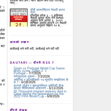
तथ्यांक कतै छैन। ब्लग खोल्न कतै दर्ता गरिरहनु
नपर्...
िए ।
पाँचौं अन्तर्राष्ट्रिय नेपाली ब्लगर
हाको
भेला
दौंतरीमा हरेक ६ - ६ महिनामा
नेपाली ब्लगर भेला गर्ने परम्परा
अनुरुप फेरि अगष्ट ६, २०११
शनिबार अर्थात् साउन २१ नेपाली
समय अनुसार बिहान १० ब...
रैले
ाबेस
केका
आजको उखान
 बाट
कसैलाई भने मरी मरी, कसैलाई भने परी परी
DAUTARI :: दौंतरी RSS 7
Spain vs Portugal World Cup Game
likely score: Spain 2- 1
Portugal
- 7/7/2026
भेनेजुएलामा भूकम्प
- 7/3/2026
अमेरिका र इरानबीचको १४-सूत्रीय सम्झौतामा के
र को
छ ?
- 6/18/2026
ार र
इरानले जोर्डन र बहराइनस्थित अमेरिकी सैन्य
आधार शिविरहरूमा आक्रमण
- 6/11/2026
65 Thousand migrant workers died in
Qatar during the preparation for the
2022 FIFA World Cup
- 6/9/2026
रैछ।
दौँतरी लेखक