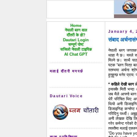
Home
नेपाली ब्लग वाल
January 4, 
दौंतरी के हो?
संबाद अर्चनासं
Dautari Login
सम्पूर्ण पोष्ट
सजिलो नेपाली टाइपिङ
नेपाली ब्लग जगतका 
AI Chat GPT
थाहा नै छ। यस्ले सध
मिल्ने छ। साथै पा
पटक “ब्लग भित्र बल
स्तम्भमा अर्चना श्र
मलाई दौंतरी मनपर्छ
हुनुहुन्छ भनेर प्र
*
कहिले देखी ब्लग ल
ठ्याक्कै मिती भन्द
जब मैले आफ्नो ब्लग
Dautari Voice
धेरै परिचित थिए अ
थियो अनी डिजाइनिङ्
डिजाइनिङ् कन्सेप्ट 
गरिदिनु पर्थ्यो। अब
अनी लेखक देखि लिए
गरेर कमेन्ट गरेको द
त्यस्तैमा मलाई एक्ज
“Do you have yo
ताजा प्रतिक्रिया