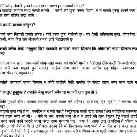
 गर्‍यो why don’t you have your own personal blog?
 काठका सामान नभए जस्तो लाग्यो । मलाई त्यो कुरा मनमा बिझ्यो, म त कस्तो हुस्सु आफ्नै ब्लग
ेर ब्लग खोलेर लेख्न थाले ।
 कसरी ब्याख्या गर्नहुन्छ?
ई आफ्नो ब्लग खिचडी जस्तो लाग्छ। यहाँ हरेक कुरा राखेको छु। घर देखी अफिसका कुरा, बोय्फ्रेन्ड 
ताली, माया रिस सबै ओकल्ने राम्रो ठाउँ भेट्टाएको छु।
गरको बारेमा केही भन्नुहुन्छ कि? पाठकले ब्लगरको रुपमा लिन्छन कि महिलाको रुपमा लिन्छन तप
 न?
एकदम कम छन्। स्वभाबलेनै आफु लाई व्यक्त गर्न अप्ठेरो मान्ने र केहीलाई टेक्निक्ल्ली के कसो गरेर 
भएर पनि कम भएको हुन सक्छ। अहिले सम्म ७०१ जनामा करिब ६२ महिला ब्लगरको ब
p
मा रजिस्टर भएको छ।
जसोले ब्लगरको रुपमा लिन्छन् र कोहि कोहिले केटि मान्छेले के लेख्दा रैछन् भनेर ब्लग पढ्ने ग
न्तुष्ट हुनुहुन्छ ? तपाईले लेख्नु भएको सबैभन्दा मन पर्ने ब्लग कुन हो ?
ेहि गुनासो छैन। ब्लगमा स्वतन्त्र रुपले व्यक्त गर्न पाईन्छ। व्याकरण, सुद्दा सुद्दीमा म मतलब गर्
ख्छु।
रमाइलो कुरा गरौ है त , एकदिन म र मेरो साथी रेस्टुरेन्टमा कफी खाइ रहेका थियौ त्यतिकैमा एकजना 
लगर होइन भनेर सोध्यो? । मैले हो भने, उहाले भन्नु भो म त तपाईं को ब्लग रेगुलर हेर्छु मलाई तपाई
 भनेर चर्को चर्को स्वरले आधा घण्टा सम्म गुणगाण गाए। बाफ रे!, आफु लाइ त पसिना नै पसिना 
ि लाग्यो मेरो साथि त ट्वाँ परेर हेरेको हेरै भो बिचरालाइ ब्लग भन्ने नै था रैन छ । बल्ल बल्ल
्नु भो। मैले पनि केहि राहत महसुस गरे। ब्लग बनाए पछि माथिका जस्ता थुप्रै रमाइला क्षणहरुको स
छुटै परिचय दियो ।