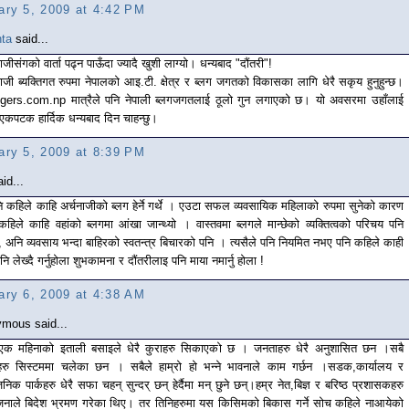
ary 5, 2009 at 4:42 PM
ta
said...
ाजीसंगको वार्ता पढ्न पाऊँदा ज्यादै खुशी लाग्यो। धन्यबाद "दौंतरी"!
नाजी ब्यक्तिगत रुपमा नेपालको आइ.टी. क्षेत्र र ब्लग जगतको विकासका लागि धेरै सकृय हुनुहुन्छ।
gers.com.np मात्रैले पनि नेपाली ब्लगजगतलाई ठूलो गुन लगाएको छ। यो अवसरमा उहाँलाई
 एकपटक हार्दिक धन्यबाद दिन चाहन्छु।
ary 5, 2009 at 8:39 PM
id...
ि कहिले काहि अर्चनाजीको ब्लग हेर्ने गर्थे । एउटा सफल व्यवसायिक महिलाको रुपमा सुनेको कारण
कहिले काहि वहांको ब्लगमा आंखा जान्थ्यो । वास्तवमा ब्लगले मान्छेको व्यक्तित्वको परिचय पनि
छ, अनि व्यवसाय भन्दा बाहिरको स्वतन्त्र बिचारको पनि । त्यसैले पनि नियमित नभए पनि कहिले काही
ि लेख्दै गर्नुहोला शुभकामना र दौंतरीलाइ पनि माया नमार्नु होला !
ary 6, 2009 at 4:38 AM
mous said...
 एक महिनाको इताली बसाइले धेरै कुराहरु सिकाएको छ । जनताहरु धेरै अनुशासित छन ।सबै
रु सिस्टममा चलेका छन । सबैले हाम्रो हो भन्ने भावनाले काम गर्छन ।सडक,कार्यालय र
जनिक पार्कहरु धेरै सफा चहन् सुन्दर् छन् हेर्दैमा मन् छुने छन्।हम्र नेत,बिज्ञ र बरिष्ठ प्रशासकहरु
 जनाले बिदेश भ्रमण गरेका थिए। तर तिनिहरुमा यस किसिमको बिकास गर्ने सोच कहिले नाआयेको