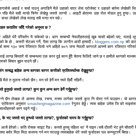
यागासेसे अवार्ड र चर्चा पाउनु अगाडिनै मैले उहाको वाएर लेस प्रोजेक्ट र उहाको बारेमा लेखेकी थ
े पछि मैले सही मान्छे चिनेर लेखेछु जस्तो लाग्यो । आइटी क्षेत्रमा उहा रोल मोडल हुनु हुन्छ। उ
कथा लेखेको लेख मलाइ सबै भन्दा मन पर्छ।
्गहरु कतातिर जाँदै गरेको अनूभव छ ?
ा र अहिले धेरै परिवर्तन भै सकेको छ। ब्लग सम्बन्धी नेपालीहरुलाई खुब चासो बढेको पाए, मलाई थुप्
भनेको के हो , कसरी सेटअप गर्ने, पैसा लाग्छ् कि लाग्दैन आदी इत्यादी।
bloggers.com.np
को डाट
 मार्च सम्म १३० जना रेजिस्टर थियो भने अहिले ७०१ जना नेपाली ब्लगरले आफ्नो ब्लग रजिस्टर गरिस
लाई लाग्छ बिस्तारै यो सम्बन्धमा एक कान दुई कान हुँदै चेतना फैलिदै जाने छ र हामीले ब्लगको माध्यम
ीहरुको बिचार बुझ्न पाउने छौं।
 सम्बद्ध बाहेक अन्य ब्लगका ब्लगर कत्तीको प्रतिपर्स्धाम्क देख्नुहुन्छ?
खै मैले त तुलना गरेको छैन। मन परे हेर्ने मन नपरे छिर्दै नछिर्ने।
ो हुनुपर्छ जस्तो लाग्छ? कुन कुन अन्य ब्लग हेर्ने गर्नुहुन्छ?
्छ भन्ने छैन लेखक ले आफ्ना लेख, रचना, मनमा लागेका जस्तो कुरा नि पोस्ट गर्न पाउछन। यो ब्लग
 प्रोफेसन अनुसार
smashingmagazine.com
रेगुलर हेर्छु। त्यस बाहेक उमेश जि को माइसंस
साथीहरुको ब्लग पढ्ने गर्छु।
 के भए जस्तो भए हुन्थ्यो जस्तो लाग्छ?, फुर्सतको समय के गर्नुहुन्छ?
 त आजै हेरेको। कति रोचक साइट रैछ। कस्तो हुस्सु पहिला था’ नै पाइन।सबै दौतरी भेट हुने चौतारी 
मा बसेर मिठा मिठा कल्पना गर्न मन पराउछु त्यसबाहेक धेरै जसो फुर्सदका पल कम्प्युटरमै बित्छ।