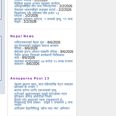
तस्करी भयावह
- 2/2/2026
वैदेशिक हुलाक भन्सार शाखामा कार्यरत
अधिकृतसहित तीन जना नियन्त्रणमा
- 2/2/2026
नेपालमा जलपन्छीको सङ्ख्या घट्दो
- 2/2/2026
सिक्लेसमा एकै महिनामा पाँच हजार ५३
पर्यटक
- 2/2/2026
झापामा ट्र्याक्टर दुर्घटना, १ जनाको मृत्यु, ११ जना
घाइते
- 2/2/2026
Nepal News
राष्ट्रियसभाको बैठक सुरु
- 8/6/2026
पुन:संरचनाको पर्खाइमा समाज कल्याण
परिषद्
- 8/6/2026
होर्मुजमा इरान–ओमान सहमति नजिक
- 8/6/2026
नेपाल आयल निगमको कार्यकारी निर्देशकमा
साह
- 8/6/2026
यातायात कार्यालयद्वारा ५७ करोड १५ लाख राजस्व
संकलन
- 8/6/2026
Annapurna Post 13
जेलमा इमरान खान, सात महिनादेखि भेट्न नपाएका
छोराहरू के भन्छन् ?
बारामा करेन्ट लागेर एकजनाको मृत्यु
लुटेराको आक्रमणबाट घाइते युगान्डाका स्टार
फुटबलर डेभिड ओवोरीको निधन
मापसे गरेर चलाएको ग्यास ट्याङ्करले ई–
रिक्सालाई दियो ठक्कर : घाइते ९ जनामध्ये ६ जना
गम्भीर
धादिङमा डेङ्गीविरुद्ध ‘खोज तथा नष्ट’ अभियान