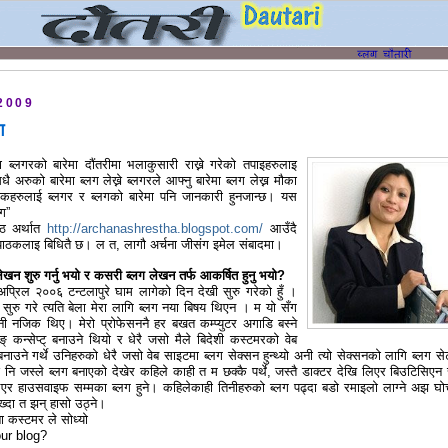
2009
ग
ब्लगरको बारेमा दौंतरीमा भलाकुसारी राख्ने गरेको तपाइहरुलाइ
ै अरुको बारेमा ब्लग लेख्ने ब्लगरले आफ्नु बारेमा ब्लग लेख्न मौका
ठकहरुलाई ब्लगर र ब्लगको बारेमा पनि जानकारी हुनजान्छ। यस
्ग”
ेष्ठ अर्थात
http://archanashrestha.blogspot.com/
आउँदै
ाय: पाठकलाइ बिधितै छ। ल त, लागौ अर्चना जीसंग इमेल संबादमा।
ेखन शुरु गर्नु भयो र कसरी ब्लग लेखन तर्फ आकर्षित हुनु भयो?
ा अप्रिल २००६ टन्टलापुरे घाम लागेको दिन देखी सुरु गरेको हुँ ।
 सुरु गरे त्यति बेला मेरा लागि ब्लग नया बिषय थिएन । म यो सँग
नी नजिक थिए। मेरो प्रोफेसननै हर बखत कम्प्युटर अगाडि बस्ने
 कन्सेप्ट् बनाउने थियो र धेरै जसो मैले बिदेशी कस्टमरको वेब
बनाउने गर्थे उनिहरुको धेरै जसो वेब साइटमा ब्लग सेक्सन हुन्थ्यो अनी त्यो सेक्सनको लागि ब्लग स
ुइ नि जस्ले ब्लग बनाएको देखेर कहिले काही त म छक्कै पर्थे, जस्तै डाक्टर देखि लिएर बिउटिसिएन 
र हाउसवाइफ सम्मका ब्लग हुने। कहिलेकाही तिनीहरुको ब्लग पढ्दा बडो रमाइलो लाग्ने अझ घो
ेख्दा त झन् हासो उठ्ने।
ना कस्टमर ले सोध्यो
ur blog?