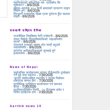
महाभियोगको संवैधानिक मर्म: प्रतिशोध कि
सुशासन?
- 8/6/2026
बझाङ–बनलेक ४०० केभी क्षमताको प्रसारण लाइन
निर्माण हुने
- 8/6/2026
त्रिभुवन राजमार्गमा डिब्बा ट्रक दुर्घटना हुँदा चालक
घाइते
- 8/6/2026
राजधानी राष्ट्रिय दैनिक
राजनीतिक नियुक्तिमा फेरि मनोमानी
- 8/6/2026
संसद् छि¥यो न्यायाधीशमाथिको ‘महाअभियोग
त्रास’
- 8/6/2026
राप्रपाले राजाको नाममा भोट मात्रै बटुल्यो :
धवलशमशेर
- 8/6/2026
कांग्रेस आधिकारिकताको सुनवाई पूर्ण
इजालसमा
- 8/6/2026
News of Nepal
सार्वजनिक कार्यक्रममा सांसद पौडेलमाथि दुर्व्यवहार
गर्ने दुई जना पक्राउ
- 7/30/2026
‘कानुन संशोधनबिना स्थानीय र प्रदेश निर्वाचन
एकैपटक सम्भव छैन’
- 7/30/2026
प्राविधिक प्रतिवेदन कार्यान्वयन गर्न समन्वय
बैठक
- 7/30/2026
पदाधिकारीविहीन त्रिवि : २६ दिनसम्म बजेट र
निर्णय प्रक्रिया ठप्प
- 7/30/2026
Aarthik news 10