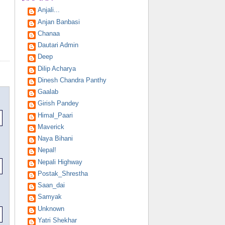
Anjali...
Anjan Banbasi
Chanaa
Dautari Admin
Deep
Dilip Acharya
Dinesh Chandra Panthy
Gaalab
Girish Pandey
Himal_Paari
Maverick
Naya Bihani
Nepal!
Nepali Highway
Postak_Shrestha
Saan_dai
Samyak
Unknown
Yatri Shekhar