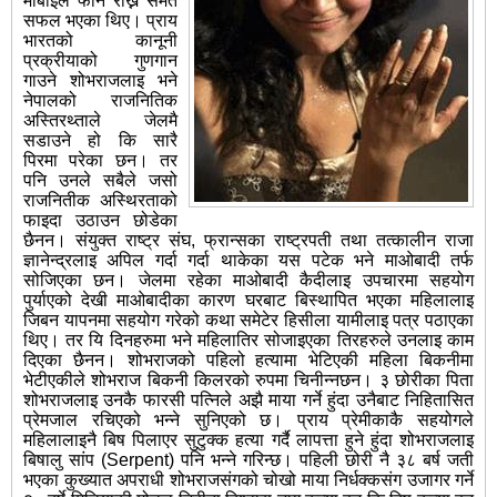
मोबाइल फोन राख्न समेत
सफल भएका थिए। प्राय
भारतको कानूनी
प्रक्रीयाको गुणगान
गाउने शोभराजलाइ भने
नेपालको राजनितिक
अस्तिरथ्ताले जेलमै
सडाउने हो कि सारै
पिरमा परेका छन। तर
पनि उनले सबैले जसो
राजनितीक अस्थिरताको
फाइदा उठाउन छोडेका
छैनन। संयुक्त राष्ट्र संघ, फ्रान्सका राष्ट्रपती तथा तत्कालीन राजा
ज्ञानेन्द्रलाइ अपिल गर्दा गर्दा थाकेका यस पटेक भने माओबादी तर्फ
सोजिएका छन। जेलमा रहेका माओबादी कैदीलाइ उपचारमा सहयोग
पुर्याएको देखी माओबादीका कारण घरबाट बिस्थापित भएका महिलालाइ
जिबन यापनमा सहयोग गरेको कथा समेटेर हिसीला यामीलाइ पत्र पठाएका
थिए। तर यि दिनहरुमा भने महिलातिर सोजाइएका तिरहरुले उनलाइ काम
दिएका छैनन। शोभराजको पहिलो हत्यामा भेटिएकी महिला बिकनीमा
भेटीएकीले शोभराज बिकनी किलरको रुपमा चिनीन्नछन। ३ छोरीका पिता
शोभराजलाइ उनकै फारसी पत्निले अझै माया गर्ने हुंदा उनैबाट निहितासित
प्रेमजाल रचिएको भन्ने सुनिएको छ। प्राय प्रेमीकाकै सहयोगले
महिलालाइनै बिष पिलाएर सुटुक्क हत्या गर्दै लापत्ता हुने हुंदा शोभराजलाइ
बिषालु सांप (Serpent) पनि भन्ने गरिन्छ। पहिली छोरी नै ३८ बर्ष जती
भएका कुख्यात अपराधी शोभराजसंगको चोखो माया निर्धक्कसंग उजागर गर्ने