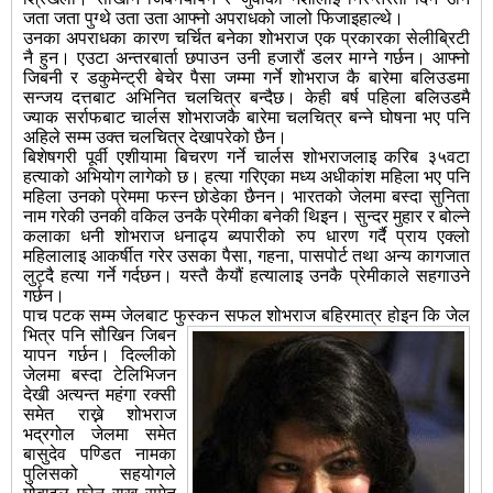
जता जता पुग्थे उता उता आफ्नो अपराधको जालो फिजाइहाल्थे।
उनका अपराधका कारण चर्चित बनेका शोभराज एक प्रकारका सेलीब्रिटी
नै हुन। एउटा अन्तरबार्ता छपाउन उनी हजारौं डलर माग्ने गर्छन। आफ्नो
जिबनी र डकुमेन्ट्री बेचेर पैसा जम्मा गर्ने शोभराज कै बारेमा बलिउडमा
सन्जय दत्तबाट अभिनित चलचित्र बन्दैछ। केही बर्ष पहिला बलिउडमै
ज्याक सर्राफबाट चार्लस शोभराजकै बारेमा चलचित्र बन्ने घोषना भए पनि
अहिले सम्म उक्त चलचित्र देखापरेको छैन।
बिशेषगरी पूर्वी एशीयामा बिचरण गर्ने चार्लस शोभराजलाइ करिब ३५वटा
हत्याको अभियोग लागेको छ। हत्या गरिएका मध्य अधीकांश महिला भए पनि
महिला उनको प्रेममा फस्न छोडेका छैनन। भारतको जेलमा बस्दा सुनिता
नाम गरेकी उनकी वकिल उनकै प्रेमीका बनेकी थिइन। सुन्दर मुहार र बोल्ने
कलाका धनी शोभराज धनाढ्य ब्यपारीको रुप धारण गर्दै प्राय एक्लो
महिलालाइ आकर्षीत गरेर उसका पैसा, गहना, पासपोर्ट तथा अन्य कागजात
लुट्दै हत्या गर्ने गर्दछन। यस्तै कैयौं हत्यालाइ उनकै प्रेमीकाले सहगाउने
गर्छन।
पाच पटक सम्म जेलबाट फुस्कन सफल शोभराज बहिरमात्र होइन कि जेल
भित्र पनि
सौखिन जिबन
यापन गर्छन। दिल्लीको
जेलमा बस्दा टेलिभिजन
देखी अत्यन्त महंगा रक्सी
समेत राख्ने शोभराज
भद्रगोल जेलमा समेत
बासुदेव पण्डित नामका
पुलिसको सहयोगले