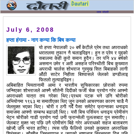
July 6, 2008
हप्ता हंगामा - नाग कन्या कि बिष कन्या
यो हप्ता नेपालकी २० बर्षे केटीले प्रेम तथा अपराधको
धरातलमा तुफान नै चलाइदिइन। हुन त प्रेम र युद्दको
सबालमा केही कुरो समान हुदैन। तर पनि ४४ बर्षको
असमान उमेर र अती असहज परिस्थीती बिच कुख्यात
अपराधी चार्लस शोभराज गुरमुख सित बिबाहको लागी
औंठी साटेर निहीता बिश्वासले जेलको डण्डीलाइ
फितलो तुल्याइदिइन।
अबिबाहित भियतानामी आमा र भारतीय सुचिकारका छोराको रुपमा
जन्मिएका शोभराजले आफ्नै सौतेनी दिदीको फर्जी चेक प्रयोग गरेर आफ्नो
अपराधको यात्रा तय गरेका थिए।प्रथम पटक भने उनि चोरीको
अभियोगमा १९६३ मा समातीएका थिए जुन उनको आचरणका कारण चाडै नै
जेलमुक्त भएका थिए। चोरी र ठगी गर्दै पैसा समेटेर फ्रान्सका धनाढ्य
समाजमा आफ्नो सम्बन्ध बढाउदै थिए। यसै बिच पर्सियन धनाढ्य प्रेमीसंग
भेट्न चोरीको गाडी प्रयोग गर्दा उनी फ्रान्सेली पुलiसबाट पुन समातीए।
जेलबाट मुक्त भए पछि उनै प्रेमीसंग बिहे गरेर अपराधको सहज बाताबरण
खोज्दै उनि भारत हानिए। त्यस पछि फैलियो उनको कुख्यात अपराधिक
श्रिंखला। सौखीन जिबनयापन र जुवाको नशालाइ निरन्तरता दिन उनि