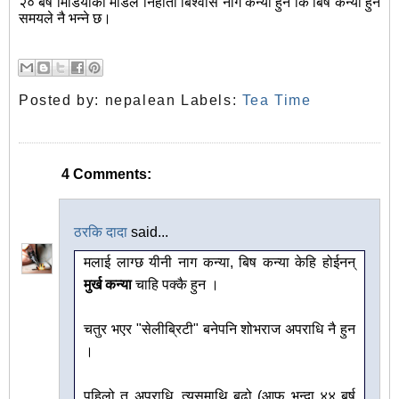
२० बर्षे मिडियाकी मोडल निहीता बिश्वास नाग कन्या हुन कि बिष कन्या हुन
समयले नै भन्ने छ।
Posted by:
nepalean
Labels:
Tea Time
4 Comments:
ठरकि दादा
said...
मलाई लाग्छ यीनी नाग कन्या, बिष कन्या केहि होईनन्
मुर्ख कन्या
चाहि पक्कै हुन ।
चतुर भएर "सेलीब्रिटी" बनेपनि शोभराज अपराधि नै हुन
।
पहिलो त अपराधि, त्यसमाथि बुढो (आफू भन्दा ४४ बर्ष