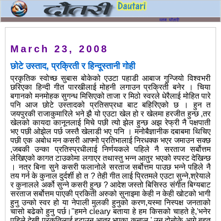
March 23, 2008
छोटे उस्ताद, प्रक्रिती र हिन्दूस्तानी गोही
प्रकृतिक स्वोच्छ सुबास बोकेको एउटा पहाडी आबाज गुन्जियो विश्वभरी
छरिएका हिन्दी गीत पारखीलाई मोहनी लगाउन प्रक्रिती बनेर । चिया
बगानको मनमोहक सुगन्ध मिसिएको ताजा र मिठो स्वरले धेरैलाई मोहित पारे
पनि आज छोटे उस्तादको प्रतिसप्रधा बाट बहिरिएको छ । हुन त
जयपुरकी राजाकुमारिले भने झै यो एउटा खेल हो र खेलमा हरजीत हुन्छ ,तर
खेलको कायदा कानूनलाई मिचे पछी त्यो झेल हुन्छ अझ रेफ्री नै पक्षपाती
भए पछी ओझेल पर्छ जस्तै
खेलाडी भए पनि । मनोबैज्ञानीक दबाबमा थिचिए
पछी एक अबोध मन कसरी आफ्नो प्रतिभालाई निरधक्क भएर जमाउन सक्छ
,जबकी उन्का प्रतिस्प्रधीलाई निर्णयकले पहिले नै सरताज सर्बोत्तम
लेखिएको कागत टाउकोमा लगाएर तथास्तु भन्न आतुर भएको स्पस्ट देखिन्छ
। नत्र बिना सुने कसरी फलानोले सरताज सर्बोत्तम पाउछ भन्ने पहिले नै
तय गर्न के कुनाल दुर्दर्शी हो त ? तेही गीत लाई प्रितमले एउटा सुन्ने,श्रेयाले
र कुनालले अर्को सुन्ने कसरी हुन्छ ? आदेश जस्तो बिसिस्ठ संगीत बिग्यबाट
सरताज सर्बोत्तम पाएकी प्रकिती अरुको सुनाइमा केही न केही खोटको भागी
हुनु उन्को स्वर हो या नेपाली मुलकी हुनुको करण,यस्मा निस्पक्ष जनताको
चासो बढेको हुनु पर्छ।"हमने cleary बताया हे हम किसको चाहते हे,'भनेर
पहिले देखी प्रकृतिलाई हटाउन आतुर भएका कुनाल ' उन दोनोके आगे बहुत