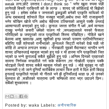
weak लगा,छोटे उस्ताद I don,t think so " भनेर खुला रुपमा पछी
लागेपछी बिचरी प्रक्रिती को के लाग्छ । शायद जो कोहिलाई यो बिझेको
हुनु पर्छ । हमेशा दर्शक र जनताको ढुकढुकी बनेकी प्रकृति माथिको यो
अन्ध दबाबलाई श्रेयाले दिल मजबुत भएकी,अबोध तथा मेरी राजाकुमारी
भनेर चोखिन खोजे पनि अबोध चेहेरामा टल्कियको आसुले पक्कै उन्लाई
आत्माग्याली बनाएको हुनु पर्छ। कुनाल जस्ता संगीत नै धर्म ,कर्म मान्यता
राख्छु भन्नेले कसरी धर्मको पालन गरे ,जनअदालतले यस्को फैसला
गरिदिएको छ जयपुरको ताज प्रकृतिको शिरमा रखिदिएर। गोहिले खाने
बेलामा आशु खसाल्छ ,आशु खुशीको हुन्छ जस्को प्रमाण प्रतियोगिताबाट
बहिरिए पछी श्रेयाको रानीभएको ,कुनालले सिट्टी मारेको देखे पछी जो
कोहि ले अन्दाज लगाउन सक्छ । गोरखाली युद्दको मैदानबाट भागदैन भन्ने
शायद उनिहरुलाई महसुस भएको हुनु पर्छ र यो हारमा पनि प्रकृतिको जित
भएको छ भन्ने कुरालाई सबैले बुझेको हुनु पर्छ ।अन्तिम दिनको प्रहारको
सामना निर्णयक मन्डलीले गर्न सके सकेनन ,तर गोर्खाली प्रहार पक्कै
चोटइलो थियो शायद सबैले महसुस गरेको हुनु पर्छ । मोहे सुदबुद ना रही
तनमनकी ए तो जाने दुनियाँ सारीबेबेस लाचार फिरु हारी मे दिल हारी बिदाइ
हुनलाई प्रकृतिले गाएको यो गीतले भने झै दुनियाँलाई थाहा छ ,यो उनको
सुरुवात हो ,सङीतको यात्रामा उनी चम्किलो तारा भएर उदाउने छिन।
सबैको शुभकामना ।
Posted by:
waka
Labels:
अनौपचारिक