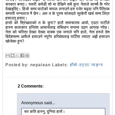
सरकार बनाए। यसरी कमेडी शो मा देखिने सबै कुरा नेताले साच्चै कै गरेर
देखाइदिए। हिजो सम्म फाटेको चप्पल लगाउने हरु पजेर चढ्दा पनि पैत्रिक
सम्पती भन्नलाज नै छैन। अरु त के पुरुष सांसदले सुत्केरी खर्च सम्म लिएर
हसाउनु हसाए।
हासो को श्रिंखलाको त के कुरा? हालै समाचारमा आयो, एउटा पार्टीले
हास्य कलाकार हरिवंश आचार्यलाइ संबिधान सभामा उठ्न आग्रह गरेछ।
नेता को चरित्र देख्दा देख्दा वाक्क एक जनाले भनि हाले, नेता हरुले देश
बिदेशसम्म आफैले हसाउने नपुगेर हरिबंशलाइ पार्टिमा ल्याएर अझै हसाउन
खोजेका हुन?
Posted by:
nepalean
Labels:
हाँसो-ठट्टा/ व्यङ्ग्य
2 Comments:
Anonymous said...
सर कति हास्नु, दुनिया हासें।