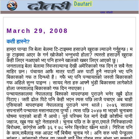
March 29, 2008
कती हास्ने?
हाम्रा पान्डा जि बेला बेलमा टि-टाइममा हसाउने खुराक ल्याउने गर्नुहुन्छ। म
कु टाइममा आएर के गर्न खोजेको भन्नुभयो होला? त्यस्तो हसाउने खुराक
केही लिएर नआएको भए पनि हास्ने खालको खबर लिएर आएको छु।
जनतालाइ बेला बेलामा स्विजरल्यान्ड देखी अमेरिकाको गफ दिन त सबै नेता
माहिर छन। पंचायत आफै मात्र पार्टी अरु पार्टी हुनै नपाउने भए पनि
बिकासको गफ त दिन्थ्यो है। गफै भए पनि पन्चायतको जस्तो बिकासको
गफ अहिले सुन्न पाइन्न । सायद नेता हरु आफ्नै भुंडी बिकासमा लागेकोले
होला जनतालाइ बिकासको गफ दिन नपाएका।
पन्चायतकालमा नेपाललाइ बिश्वको मापदण्डमा पुराउने भनेर खुबै ढोल
पिटाए। जती ढोल पिटे पनि केही भएन त्यस पछि लाजै पचाएर अब चाही
एसियाको मापदण्डमा नेपाललाइ पुराउने भन्न थाले। २०४६ सालमा
सपनासंगै पन्चायत मसानघाटमा पुग्यो। त्यस पछि २०४७ मा भएको चुनाबमा
घोषमा पत्रको बाडी नै आयो। पुर्व पस्चिम रेल मार्ग देखी कोशीमा पानी
जहाज, खुब गफ चुटे नेताहरुले। चुनाब पछि त के कुरा,एमाले निस्किहाल्यो
बिरोधमा, कांग्रेस आफै ३६ र ७८ भनेर क्रिकेट खेल्न थाले। गिरिजा पनि
के काम,सबैलाइ नक आउट गर्दै बिचैमा चुनाब गरे। अनि सरु भयो पेन्डुलम
सांसद। सांसदको पोइल गए जस्तो चारै तिर पोइल गएर संभव भए सम्मको