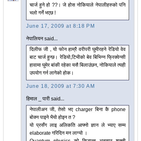
चार्ज हुने हो ??। जे होस नोकियाले नेपालीहरुको पनि
भलो गर्ने भएछ !
June 17, 2009 at 8:18 PM
नेपालियन said...
दिलीफ जी , यो फोन हाम्रै वरीपरी घुमीरहने रेडियो वेव
बाट चार्ज हुन्छ। रेडियो,टिभीको बेव बिभिन्न फ्रिक्वेन्सी
हावामा घुमेर बांकी रहेका यसै बिलाउंछन, नोकियाले त्यही
उपयोग गर्न लागेको होक।
June 18, 2009 at 7:30 AM
हिमाल _ पारी said...
नेपालीअन जी, तेसो भए charger बिना कै phone
बोक्न पाइने भैयो होइन त ?
यो प्रसँग लाइ अलिकति आफ्नो ज्ञान ले भ्याए सम्म
elaborate गरिदिन मन लाग्यो ।
Quantum physics को सिद्धान्त अनुसार शक्ती