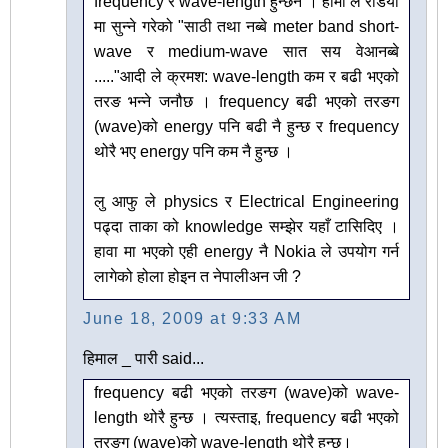
frequency र wave-length हुन्छन । हामी ले रेडियो
मा सुन्ने गरेको "साठी तथा नब्बे meter band short-
wave र medium-wave सात सय वेआनब्बे
....."आदी ले क्रमश: wave-length कम र बढी भएको
तरङ भन्ने जनौछ । frequency बढी भएको तरङग
(wave)को energy पनि बढी नै हुन्छ र frequency
थोरै भए energy पनि कम नै हुन्छ ।
लु आफु ले physics र Electrical Engineering
पढ्दा ताका को knowledge सम्झेर यहाँ टासिदिए ।
हावा मा भएको एही energy नै Nokia ले उपयोग गर्न
लागेको होला होइन त नेपालीअन जी ?
June 18, 2009 at 9:33 AM
हिमाल _ पारी said...
frequency बढी भएको तरङग (wave)को wave-
length थोरै हुन्छ । त्यस्ताइ, frequency बढी भएको
तरङग (wave)को wave-length थोरै हुन्छ।