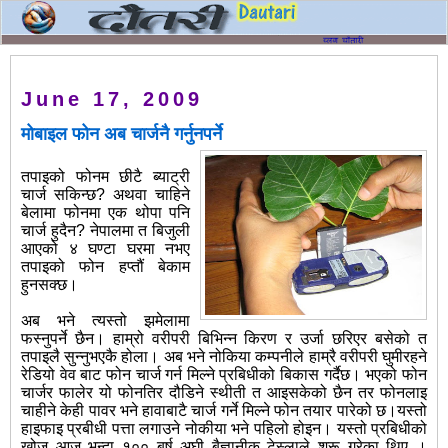
June 17, 2009
मोबाइल फोन अब चार्जनै गर्नुनपर्ने
तपाइको फोनम छीटै ब्याट्री
चार्ज सकिन्छ? अथवा चाहिने
बेलामा फोनमा एक थोपा पनि
चार्ज हुदैन? नेपालमा त बिजुली
आएको ४ घण्टा घरमा नभए
तपाइको फोन हप्तौं बेकाम
हुनसक्छ।
अब भने त्यस्तो झमेलामा
फस्नुपर्ने छैन। हाम्रो वरीपरी बिभिन्न किरण र उर्जा छरिएर बसेको त
तपाइलै सुन्नुभएकै होला। अब भने नोकिया कम्पनीले हाम्रै वरीपरी घुमीरहने
रेडियो वेव बाट फोन चार्ज गर्न मिल्ने प्रबिधीको बिकास गर्दैछ। भएको फोन
चार्जर फालेर यो फोनतिर दौडिने स्थीती त आइसकेको छैन तर फोनलाइ
चाहीने केही पावर भने हावाबाटै चार्ज गर्ने मिल्ने फोन तयार पारेको छ।यस्तो
हाइफाइ प्रबीधी पत्ता लगाउने नोकीया भने पहिलो होइन। यस्तो प्रबिधीको
खोज आज भन्दा १०० बर्ष अघी बैज्ञानीक टेस्लाले शुरू गरेका थिए ।