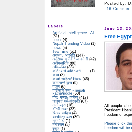
Posted by:
D
16 Commen
Labels
June 13, 2
Artificial Intelligence - AI
(31)
Free Egypt
nepal
(4)
Nepali Trending Video
(1)
news
(5)
Tea Time
(51)
अनुभव / अनुभूति
(147)
अनुरोध/ सूचना / जानकारी
(42)
अनौपचारिक
(80)
अभिव्यक्ति
(83)
कति प्यारो कति प्यारो ......
(1)
कथा
(3)
कथा/ साहित्य/ निबन्ध
(46)
कामलाग्ने कुरा
(9)
गजल
(6)
गाउँखाने कथा - nepali
katha/riddle
(50)
गीत/ गजल/ कविता
(417)
चाडपर्व/ धर्म-संस्कृति
(67)
तातो बहस
(18)
All people shou
दौँतरी खबर
(33)
President Hosni
फिचर साहित्य
(4)
freedom of expr
ब्लगभित्र ब्लग
(30)
भ्रमपीडा
(1)
Please click thi
मनोरंजन
(3)
freedom will be 
रुबाइ
(1)