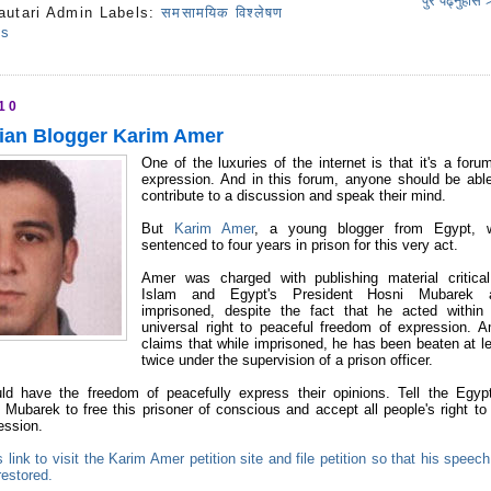
पुरै पढ्नुहोस
autari Admin
Labels:
समसामयिक विश्लेषण
ts
010
ian Blogger Karim Amer
One of the luxuries of the internet is that it's a foru
expression. And in this forum, anyone should be abl
contribute to a discussion and speak their mind.
But
Karim Amer
, a young blogger from Egypt, 
sentenced to four years in prison for this very act.
Amer was charged with publishing material critical
Islam and Egypt's President Hosni Mubarek 
imprisoned, despite the fact that he acted within 
universal right to peaceful freedom of expression. 
claims that while imprisoned, he has been beaten at l
twice under the supervision of a prison officer.
ld have the freedom of peacefully express their opinions. Tell the Egyp
 Mubarek to free this prisoner of conscious and accept all people's right to
ession.
s link to visit the Karim Amer petition site and file petition so that his speech
restored.