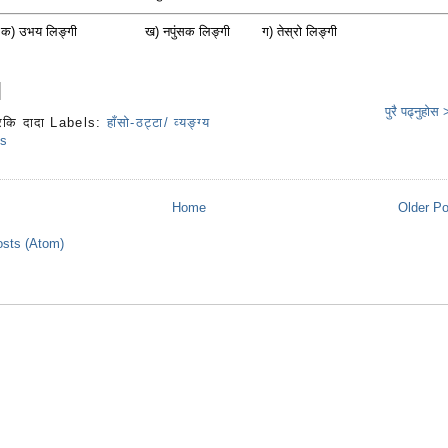
भय लिङ्गी ख) नपुंसक लिङ्गी ग) तेस्रो लिङ्गी
पुरै पढ्नुहोस
रकि दादा
Labels:
हाँसो-ठट्टा/ व्यङ्ग्य
s
Home
Older P
sts (Atom)