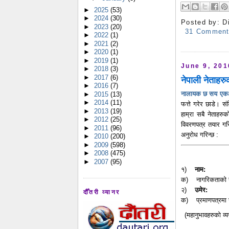
►
2025
(53)
►
2024
(30)
Posted by:
D
►
2023
(20)
31 Commen
►
2022
(1)
►
2021
(2)
►
2020
(1)
►
2019
(1)
June 9, 201
►
2018
(3)
►
2017
(6)
नेपाली नेताहर
►
2016
(7)
नालायक छ सय एक
►
2015
(13)
►
2014
(11)
फत्ते गरेर छाडे। 
►
2013
(19)
हाम्रा सबै नेताहर
►
2012
(25)
विवरणपत्र तयार गरि
►
2011
(96)
अनुरोध गरिन्छ :
►
2010
(200)
►
2009
(598)
►
2008
(475)
►
2007
(95)
१)
नाम:
क) नागरिकताको
२)
उमेर:
दौँतरी व्यानर
क) प्रमाणपत्रमा 
(महानुभावहरुको व्