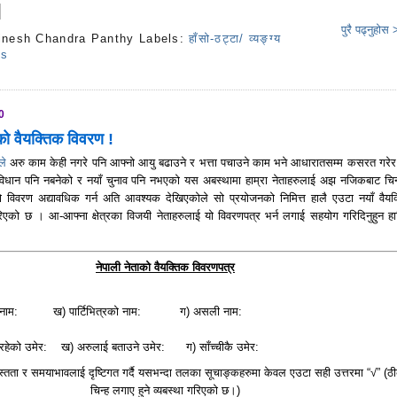
पुरै पढ्नुहोस
inesh Chandra Panthy
Labels:
हाँसो-ठट्टा/ व्यङ्ग्य
ts
0
ुको वैयक्तिक विवरण !
ले
अरु काम केही नगरे पनि आफ्नो आयु बढाउने र भत्ता पचाउने काम भने आधारातसम्म कसरत गरेर
संविधान पनि नबनेको र नयाँ चुनाव पनि नभएको यस अबस्थामा हाम्रा नेताहरुलाई अझ नजिकबाट चिन
ुको विवरण अद्यावधिक गर्न अति आवश्यक देखिएकोले सो प्रयोजनको निमित्त हालै एउटा नयाँ वैयक
एको छ । आ-आफ्ना क्षेत्रका विजयी नेताहरुलाई यो विवरणपत्र भर्न लगाई सहयोग गरिदिनुहुन हार
नेपाली नेताको वैयक्तिक विवरणपत्र
 नाम: ख) पार्टिभित्रको नाम: ग) असली नाम:
रहेको उमेर: ख) अरुलाई बताउने उमेर: ग) साँच्चीकै उमेर:
यस्तता र समयाभावलाई दृष्टिगत गर्दै यसभन्दा तलका सूचाङ्कहरुमा केवल एउटा सही उत्तरमा “√” (ठ
चिन्ह लगाए हुने व्यबस्था गरिएको छ।)