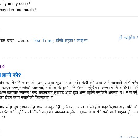
a fly in my soup !
they don't eat much !.
पुरै पढ्नुहोस
रकि दादा
Labels:
Tea Time
,
हाँसो-ठट्टा/ व्यङ्ग्य
s
010
 हान्ने को?
पनि नलागे पनि ज्यान जोगाउन २ छाक मूखमा राख्नै पर्छ। फेरी त्यो छाक टार्न खानाको जोहो गर्नैपर
ाएर बस्नु,मान्छेको जातलाई माटो त के ढुंगो पनि पेटमा पर्नुहुंदैन। अन्नपानी नै चाहियो। पा
न्न कताबाट ल्याउने? बन्द,चक्काजाम,लुटपाट आदी हुंदा अन्न बटुल्नै नसकिने अबस्था छ। न त मर्नु
ुक्का होइन प्राय नेपालीको जिबनकथा हो।
षेर यांहा पुर्याए अब कांहा अन्न पाउनु,कोही कुर्लेलान। राणा त ईतीहांस भइसके,अब शाहा पनि फो
पेट भर्न गार्हो? राजनितीको सदस्यता बोकेका कड्केलान,फलानो पार्टीले गर्दा यस्तो भएको हो। तर 
न्छे