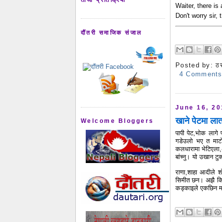
Waiter, there is 
Don't worry sir, 
दौंतरी समाजिक संजाल
Posted by:
ठ
4 Comment
June 16, 2
खाने पेटमा लात
Welcome Bloggers
पापी पेट,भोक लागे 
गडेउलो भए त माटो ख
कलधारामा भेटिएला,अ
बांच्नु। यो उखान ट
राणा,शाहा आदीले शो
सिमीत छन। अझै किन 
कड्काइले एकछिन मा