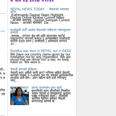
यो साता बढी हेरिएका पोस्टहरु
NEPAL NEWS TODAY :: नेपालको समाचार
आज
Kathmandu Dautari News Highlight :
Dautari Online Khabar Current News
- आजको समाचार Dautari Setopati Current
News - आजको समाचार Da...
माओवादी पार्टी अर्थात नेपालको सबैभन्दा नाफामूलक
 >>>
कम्पनी
-सम्यक - लगभग डेढ वर्ष अघि बालाजुमा चार्टर्ड
एकाउण्टेण्ट नारायण बजाज र अन्यहरूबाट माओवादी
पार्टीले एउटा रूग्ण ( जनमैत्री ) अस्पताल लगभग
३०...
Buddha was born in NEPAL not in INDIA
We have our country name given by our
forefather not by any Imperialist. We are
proud that we never lost a war, no body
ruled us. We were b...
नेपाली ब्लगको इतिहास
्यो।
नेपाली ब्लग अहिले कती छन? भनिन्छ अहिले नेपाली
नि त
ब्लगको संख्या ९-१०हजार छन् तर यसको आधिकारीक
तथ्यांक कतै छैन। ब्लग खोल्न कतै दर्ता गरिरहनु
 न त
नपर्...
ब्लगर सुजनसंग ब्लग बार्ता
टोमा
ब्लगभित्र ब्लग दौंतरीको नियमीत
स्तम्भ भएको त तपाइहरुले अनुभव
त्यो
पक्कै गर्नुभएको होला। दौतरीले
चारैतिर छरिएर बसेका नेपाली
ब्लगरलाइ आफ्नो बा...