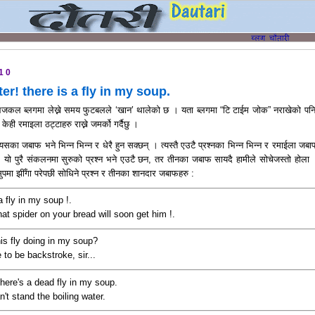
010
ter! there is a fly in my soup.
जकल ब्लगमा लेख्ने समय फुटबलले ‘खान’ थालेको छ । यता ब्लगमा “टि टाईम जोक” नराखेको पनि 
ही रमाइला ठट्टाहरु राख्ने जमर्को गर्दैछु ।
्यसका जबाफ भने भिन्न भिन्न र धेरै हुन सक्छन् । त्यस्तै एउटै प्रश्नका भिन्न भिन्न र रमाईला जबा
ो पुरै संकलनमा सुरुको प्रश्न भने एउटै छन, तर तीनका जबाफ सायदै हामीले सोचेजस्तो होला
्टमा सुपमा झीँगा परेपछी सोधिने प्रश्न र तीनका शानदार जबाफहरु :
a fly in my soup !.
that spider on your bread will soon get him !.
his fly doing in my soup?
to be backstroke, sir...
There's a dead fly in my soup.
n't stand the boiling water.