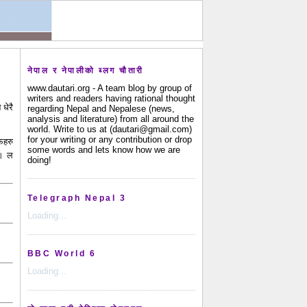
नेपाल र नेपालीको ब्लग चौतारी
www.dautari.org - A team blog by group of
writers and readers having rational thought
धेरै
regarding Nepal and Nepalese (news,
analysis and literature) from all around the
world. Write to us at (dautari@gmail.com)
for your writing or any contribution or drop
फहरु
some words and lets know how we are
 । ल
doing!
Telegraph Nepal 3
Loading...
BBC World 6
Loading...