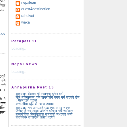
ोर्ट
nepalean
ायिक
quest4destination
लामा
rahulvai
waka
 >>>
Ratopati 11
Loading...
Nepal News
Loading...
्रले
 पनि
गर्न
Annapurna Post 13
 छ ।
शुक्रबार देशका यी स्थानमा हुनेछ वर्षा
चार महिनासम्म पनि राम्रोसँग काम गर्न पाएको छैन
ि नै
: गृहमन्त्री गुरुङ
 कुन
कर्णालीमा चुलियो ग्यास अभाव
्षिण
शुक्रबार १५ जनालाई एक-एक लाख र एक
जनालाई १० लाख उपहार घोषणा गर्दै सरकार
फेला
राजनीतिक नियुक्तिहरू समावेशी नभएको भन्दै
रास्वपाकै सांसदले उठाए प्रश्न