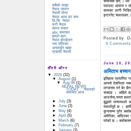
संयोजक छन् । धेरै 
सबैको साझा
पठाउदा आवाज र तस्
नेपाल जापान
कामका लागी भिडियो र
नेपाली पोस्ट
इन्टरनेट चलाउछन् 
नेपाल अरब डट कम
डि.सि. नेपाल
फ्री नेपाल
सपना संसार
abc समाचार
हाम्रो ब्लग
Posted by:
D
नेपाल होराईजन
6 Comment
नया पत्रिका
अनलाईन खबर
प्रबासी नेपाली
June 10, 2
दौँतरी आँगन
अमिताभ बच्चन 
▼
2026
(32)
इतिहास प्रमाणित गर्
▼
August
(1)
▼
Aug 06
(1)
आफ्नो देशभित्र नक
NEPAL NEWS
लण्डनमा पर्न बेर छ
TODAY :: नेपालको
समाचार आज
सक्दछ । अहिले हल्ल
आउनोस्,यस्ता हल्ला
►
July
(3)
बुद्धको जन्मस्थलो 
►
June
(3)
यथार्थपुर्व छ । ह
►
May
(4)
कुनासम्म पुगेर बसोब
►
April
(5)
अमेरिका, अफ्रिका र 
►
March
(6)
परेको छ । बसोबासमात्
►
February
(7)
►
January
(3)