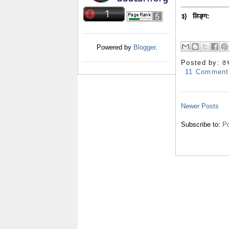
३) लिङ्ग:
क) उ
Powered by
Blogger
.
Posted by:
ठ
11 Comment
Newer Posts
Subscribe to:
Po