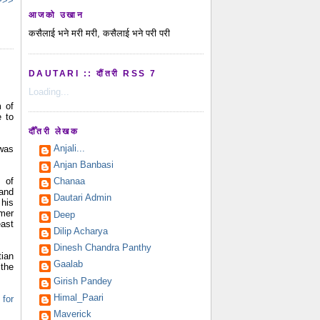
 >>>
आजको उखान
कसैलाई भने मरी मरी, कसैलाई भने परी परी
DAUTARI :: दौंतरी RSS 7
Loading...
m of
e to
दौँतरी लेखक
Anjali...
was
Anjan Banbasi
 of
Chanaa
and
Dautari Admin
his
Amer
Deep
east
Dilip Acharya
Dinesh Chandra Panthy
tian
Gaalab
 the
Girish Pandey
Himal_Paari
 for
Maverick