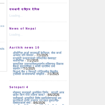
राजधानी राष्ट्रिय दैनिक
Loading...
 >>>
News of Nepal
Loading...
Aarthik news 10
osts
औद्योगिक कर्जा काठमाडौं केन्द्रित, सेवा कर्जा
अन्यत्र पनि विस्तार
- 7/1/2025
मन्जुश्री फाइनान्सको परिमार्जित वेबसाइट
सार्वजनिक
- 7/1/2025
सामाजिक उत्तरदायित्वअन्तर्गत मुक्तिनाथ विकास
बैंकले सुदूरपश्चिम र कोशी प्रदेशमा गर्‍यो
सहयोग
- 7/1/2025
सिद्धार्थ बैंक र सिप्रदी ट्रेडिङबीच विद्युतीय
ट्याक्सी कर्जासम्बन्धी सम्झौता
- 7/1/2025
Setopati 4
मोहम्मद सलाहको अनपेक्षित निर्णय : साउदी अरब
छाडेर किन रोजे टर्किस क्लब?
- 8/6/2026
सर्वोच्चको अनुमतिले विशेष महाधिवेशनलाई थप
फराकिलो ढंगले उजागर गर्न मद्दत पुर्‍याउनेछ-
विश्वप्रकाश शर्मा
- 8/6/2026