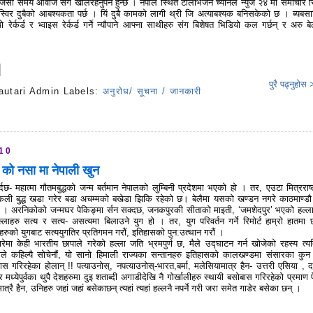
जसो समय आवाज संग खेलिरहनुपर्ने हुन्छ । नेपाल स्थित टेलिभिजन च्यानल न्युज २४ मा समाचार रिप
विर दुबैको आबश्यकता पर्छ । यिं दुबै कामको लागी थ्री जि अत्याबश्यक बनिसकेको छ । ब्यबस
ेर्कर्ड र भ्वाइस रेर्कर्ड गर्ने न्यौपाने आफ्ना साथीहरु संग बिशेषत भिडियो कल गर्छन् र अरु बे
।
पुरै पढ्नुहोस
autari Admin
Labels:
अनुरोध/ सूचना / जानकारी
s
010
को नसा मा नेपाली खुन
दछ- महात्मा गौतमबुद्धको जन्म बर्तमान नेपालको लुम्बिनी प्रदेशमा भएको हो । तर, एउटा मित्रराष्ट
्कली बुद्ध खडा गरेर बडा अचम्मको बखेडा झिकि रहेको छ। बेलैमा यसको खण्डन नगरे काठमाण्डौ
ैन । अरनिकोको जन्मघर पेकिङ्मा र्सन सक्दछ, जनकपुरकी सीताको माइती, ‘जमशेदपुर’ भएको हल्ला 
ाहरु सत्य र सत्य- असत्यमा बिलाउने युग हो । तर, युग परिवर्तन गर्ने रिमोर्ट हाम्रो हातमा
हरुको युगबाट सत्ययुगतिर प्रतिगमन गरौं, इतिहासको पुन:उत्थान गरौं ।
बारेमा केही भारतीय छापाले गरेको हल्ला जति भ्रमपुर्ण छ, मैले उद्घाटन गर्न खोजेको रहस्य त्यत
ामीले कहिल्यै सोचेनौं, यो सानो हिमाली राज्यका सन्तानहरु इतिहासको कालखण्डमा संसारका कुन
ास गरिरहेका होलान् !! पत्याउनोस्, नपत्याउनोस्-भारत,बर्मा, मलेसियामात्र हैन- उत्तरी एसिया , दक
मध्येपुर्वका थुपै देशहरुमा दुइ शताब्दी अगाडीदेखि नै गोर्खालीहरु स्थायी बसोबास गरिरहेको प्रमाण 
रै हैन, उनिहरु जहां जहां बसेकाछन् त्यहां त्यहां हल्लनै नपर्ने गरी जरा समेत गाडेर बसेका छन् ।