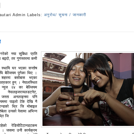
autari Admin
Labels:
अनुरोध/ सूचना / जानकारी
s
ा
 गरेको नया सुबिधा प्रति
 बढ्दो, तर गुणस्तरमा कमी
ु स्थायि घर भएका सन्तोष
अघि बेल्जियम पुगेका थिए ।
गी शहरमा बसोबास भएका
 पत्रकार हुन् । नेपालस्थित
 न्युज २४ का बेल्जियम
 नेपालइजरायलडटनेट,
म जस्ता अनलाइनमा पनि
ियममा पाइलो टेके देखि नै
ब्रान्डको थ्रि जि मोबाइल
बेला उनको पेसामा अभिन्न
्रि जि
 रहेको रेडियोटिटानडटकम
ो । जसमा उनी कार्यक्रम