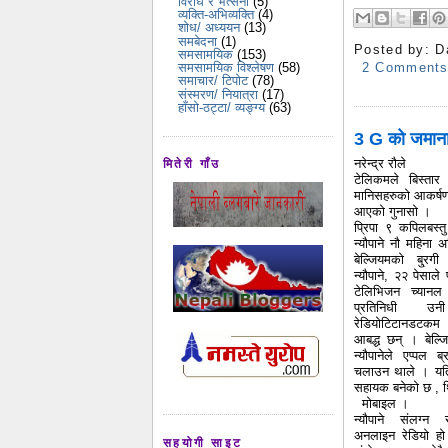
विरोध र भर्त्सना
(5)
व्यक्ति-अभिव्यक्ति
(4)
शोध/ अध्ययन
(13)
समबेदना
(1)
Posted by:
D
समसामयिक
(153)
2 Comment
समसामयिक विश्लेषण
(58)
समाचार/ टिपोट
(78)
संस्मरण/ नियात्रा
(17)
हाँसो-ठट्टा/ व्यङ्ग्य
(63)
3 G को जमान
नरेन्द्र रौले
मितेरी गाँउ
टेलिकमले बिस्तार
मानिसहरुको आकर्षण
आएको गुनासो ।
प्रिपा ९ कपिलबस्त
न्यौपाने नौ महिना 
बेल्जियमको बु्र
न्यौपाने, २२ पेसाले
टेलिभिजन च्यानल
प्रतिनिधी उनी
रेडियोटिटानडटक
आबद्ध छन् । बेल्ज
न्यौपानेले एप्पल 
चलाउन थाले । यति
सहायक बनेको छ , थ
मोबाइल ।
न्यौपाने संलग्न
अनलाइन रेडियो ह
सहयोगी साइट