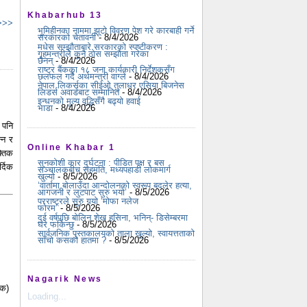
Khabarhub 13
 >>>
भूमिहीनका नाममा झूटो विवरण पेश गरे कारबाही गर्ने
सरकारको चेतावनी
- 8/4/2026
मधेस सम्झौताबारे सरकारको स्पष्टीकरण :
गृहमन्त्रीले कुनै ठोस सम्झौता गरेका
छैनन्
- 8/4/2026
राष्ट्र बैंकका १८ जना कार्यकारी निर्देशकसँग
छलफल गर्दै अर्थमन्त्री वाग्ले
- 8/4/2026
नेपाल लिकर्सका सीईओ तुलाधर एसिया बिजनेस
लिडर्स अवार्डबाट सम्मानित
- 8/4/2026
इन्धनको मूल्य वृद्धिसँगै बढ्यो हवाई
भाडा
- 8/4/2026
 पनि
्न र
Online Khabar 1
्तिक
सुनकोशी कार दुर्घटना : पीडित पक्ष र बस
्दिक
सञ्चालकबीच सहमति, मध्यपहाडी लोकमार्ग
खुल्यो
- 8/5/2026
‘वार्तामा बोलाउँदा आन्दोलनको स्वरूप बदलेर हत्या,
आगजनी र लुटपाट सुरु भयो’
- 8/5/2026
परराष्ट्रले सुरु गर्‍यो ‘मोफा नलेज
फोरम’
- 8/5/2026
दुई वर्षपछि बोलिन शेख हसिना, भनिन्- डिसेम्बरमा
घर फर्किन्छु
- 8/5/2026
सार्वजनिक पुस्तकालयको ताला खुल्यो, स्वायत्तताको
साँचो कसको हातमा ?
- 8/5/2026
Nagarik News
ीक)
Loading...