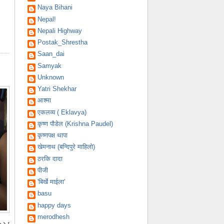
Naya Bihani
Nepal!
Nepali Highway
Postak_Shrestha
Saan_dai
Samyak
Unknown
Yatri Shekhar
आश्मा
एकलव्य ( Eklavya)
कृष्ण पौडेल (Krishna Paudel)
कृष्णपक्ष थापा
खेमनाथ (बन्दिपुरे माहिलो)
ठरकि दादा
पीजी
'बिर्खे माईला'
basu
happy days
merodhesh