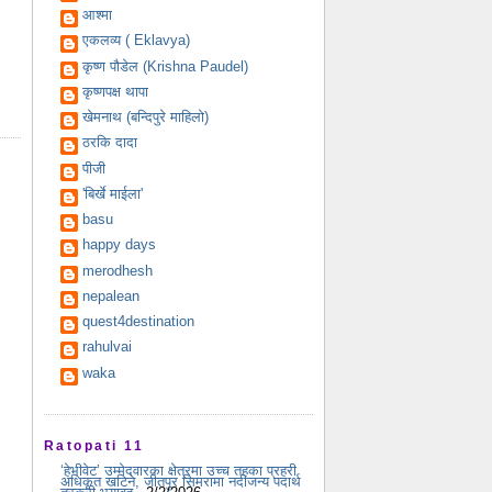
आश्मा
एकलव्य ( Eklavya)
कृष्ण पौडेल (Krishna Paudel)
कृष्णपक्ष थापा
खेमनाथ (बन्दिपुरे माहिलो)
ठरकि दादा
पीजी
'बिर्खे माईला'
basu
happy days
merodhesh
nepalean
quest4destination
rahulvai
waka
Ratopati 11
‘हेभीवेट’ उम्मेदवारका क्षेत्रमा उच्च तहका प्रहरी
अधिकृत खटिने, जीतपुर सिमरामा नदीजन्य पदार्थ