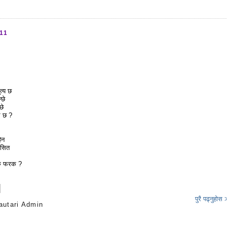
011
त्य छ
्छे
छे
थ छ ?
िन
ि सित
के फरक ?
पुरै पढ्नुहोस
autari Admin
s