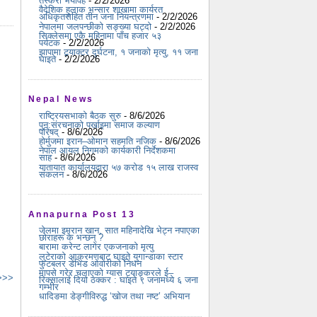
तस्करी भयावह
- 2/2/2026
वैदेशिक हुलाक भन्सार शाखामा कार्यरत
अधिकृतसहित तीन जना नियन्त्रणमा
- 2/2/2026
नेपालमा जलपन्छीको सङ्ख्या घट्दो
- 2/2/2026
सिक्लेसमा एकै महिनामा पाँच हजार ५३
पर्यटक
- 2/2/2026
झापामा ट्र्याक्टर दुर्घटना, १ जनाको मृत्यु, ११ जना
घाइते
- 2/2/2026
Nepal News
राष्ट्रियसभाको बैठक सुरु
- 8/6/2026
पुन:संरचनाको पर्खाइमा समाज कल्याण
परिषद्
- 8/6/2026
होर्मुजमा इरान–ओमान सहमति नजिक
- 8/6/2026
नेपाल आयल निगमको कार्यकारी निर्देशकमा
साह
- 8/6/2026
यातायात कार्यालयद्वारा ५७ करोड १५ लाख राजस्व
संकलन
- 8/6/2026
Annapurna Post 13
जेलमा इमरान खान, सात महिनादेखि भेट्न नपाएका
छोराहरू के भन्छन् ?
बारामा करेन्ट लागेर एकजनाको मृत्यु
लुटेराको आक्रमणबाट घाइते युगान्डाका स्टार
फुटबलर डेभिड ओवोरीको निधन
मापसे गरेर चलाएको ग्यास ट्याङ्करले ई–
 >>>
रिक्सालाई दियो ठक्कर : घाइते ९ जनामध्ये ६ जना
गम्भीर
धादिङमा डेङ्गीविरुद्ध ‘खोज तथा नष्ट’ अभियान