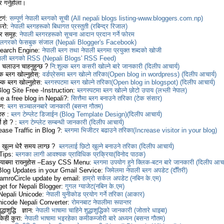
 गर्नुहोला।
टिगं:
सम्पूर्ण नेपाली ब्लगको सूची (All nepali blogs listing-www.bloggers.com.np)
फेरो:
नेपाली ब्लगहरूको बिधागत प्रस्तुती (रबिन्द्र रिजाल)
गर समूह:
नेपाली ब्लगरहरूको सूचना आदान प्रदान गर्ने फोरम
 ब्लगरको फेसबुक संजाल (Nepali Blogger's Facebook)
Search Engine:
नेपाली ब्लग तथा नेपाली ब्लगमा प्रयुक्त शब्दको खोजी
पाली ब्लगको RSS (Nepali Blogs' RSS Feed)
ग चलाउन चाहनुहुन्छ ?
नि:शुल्क ब्लग कसरी खोल्ने बारे जानकारी (दिलीप आचार्य)
्क ब्लग खोल्नुहोस्:
वर्डप्रेसमा ब्लग खोल्ने तरिका(Open blog in wordpress) (दिलीप आचार्य)
ल्क ब्लग खोल्नुहोस:
ब्लगस्पटमा ब्लग खोल्ने तरिका(Open blog in blogspot) (दिलीप आचार्य)
log Site Free -Instruction:
ब्लगस्पटमा ब्लग खोल्ने छोटो उपाय (लभ्ली नेपाल)
e a free blog in Nepali?:
सित्तैमा ब्लग बनाउने तरिका (टेक संसार)
ंग:
ब्लग सञ्चालनबारे जानकारी (बसन्त गौतम)
हरु :
ब्लग टेम्प्लेट डिजाईन (Blog Template Design)(दिलीप आचार्य)
्ने हो ? :
ब्लग टेम्प्लेट सम्बन्धी जानकारी (दिलीप आचार्य)
ase Traffic in Blog ?:
ब्लगमा भिजीटर बढाउने तरिका(Increase visitor in your blog)
ग खुल्न धेरै समय लाग्छ ?
ब्लगलाई छिटो खुल्ने बनाउने तरिका (दिलीप आचार्य)
 Tips:
ब्लगका लागी आवश्यक प्राविधिक प्रक्रिया(विनोद पाठक)
ट्याबमा राख्‍नुहोस –Easy CSS Menu:
ब्लगमा उपयोग हुने क्लिक-बटन बारे जानकारी (दिलीप आचार
Blog Updates in your Gmail Service:
जिमेलमा नेपाली ब्लग अपडेट (दौँतरी)
amroCircle update by email:
हाम्रो सर्कल अपडेट (नबिन के.एम)
et for Nepali Blogger:
गुगल ग्याजेट(नबिन के.एम)
Nepali Unicode:
नेपाली युनीकोड प्रयोग गर्ने तरिका (आकार)
icode Nepali Converter:
रोमनबाट नेपालीमा रूपान्तर
ुद्धाशुद्धि ज्ञान:
नेपाली भाषामा चाहिने शुद्धाशुद्धिको जानकारी (जोतारे धाइबा)
 केही कुरा:
नेपाली भाषामा भइरहेका कमीकम्जोरी बारे अध्यन (बसन्त गौतम)