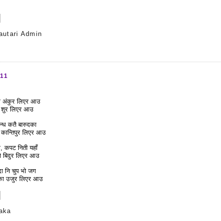
autari Admin
s
011
ीको अंकुर लिएर आउ
एक शुर लिएर आउ
न्ध कतै बारुदका
 कान्तिपुर लिएर आउ
ो, कपट निती यहाँ
ो बिदुर लिएर आउ
दा नि चुप भो जग
ो पापीका उजुर लिएर आउ
aka
s