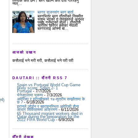
तथ्यांक कतै छैन। ब्लग खोल्न कतै दर्ता गरिरहनु
नपर्...
ब्लगर सुजनसंग ब्लग बार्ता
ब्लगभित्र ब्लग दौंतरीको नियमीत
स्तम्भ भएको त तपाइहरुले अनुभव
पक्कै गर्नुभएको होला। दौतरीले
चारैतिर छरिएर बसेका नेपाली
ब्लगरलाइ आफ्नो बा...
आजको उखान
कसैलाई भने मरी मरी, कसैलाई भने परी परी
DAUTARI :: दौंतरी RSS 7
Spain vs Portugal World Cup Game
likely score: Spain 2- 1
Portugal
- 7/7/2026
भेनेजुएलामा भूकम्प
- 7/3/2026
अमेरिका र इरानबीचको १४-सूत्रीय सम्झौतामा के
्य)
छ ?
- 6/18/2026
इरानले जोर्डन र बहराइनस्थित अमेरिकी सैन्य
आधार शिविरहरूमा आक्रमण
- 6/11/2026
65 Thousand migrant workers died in
Qatar during the preparation for the
2022 FIFA World Cup
- 6/9/2026
दौँतरी लेखक