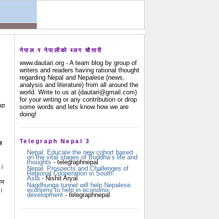
नेपाल र नेपालीको ब्लग चौतारी
www.dautari.org - A team blog by group of
writers and readers having rational thought
regarding Nepal and Nepalese (news,
analysis and literature) from all around the
world. Write to us at (dautari@gmail.com)
for your writing or any contribution or drop
कथा
some words and lets know how we are
doing!
Telegraph Nepal 3
े
Nepal: Educate the new cohort based
on the vital stages of Buddha’s life and
thoughts
- telegraphnepal
ा।
Nepal: Prospects and Challenges of
Regional Cooperation in South
Asia
- Nishit Aryal
पन
Nagdhunga tunnel will help Nepalese
economy to help in economic
ा।
development
- telegraphnepal