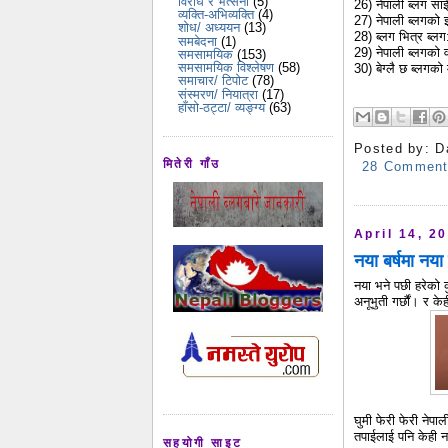
विरोध र भर्त्सना
(5)
26) नेपाली ब्लग सा
व्यक्ति-अभिव्यक्ति
(4)
27) नेपाली ब्लगको
शोध/ अध्ययन
(13)
28) ब्लग भित्र ब्ल
समबेदना
(1)
29) नेपाली ब्लगको व
समसामयिक
(153)
समसामयिक विश्लेषण
(58)
30) बेग्लै छ ब्लगको
समाचार/ टिपोट
(78)
संस्मरण/ नियात्रा
(17)
हाँसो-ठट्टा/ व्यङ्ग्य
(63)
Posted by:
D
मितेरी गाँउ
28 Commen
April 14, 2
नया बर्षमा नय
नया भने पछी हरेको क
अनूभुती गर्छौं। र केही
घुमी फेरी फेरी नेपा
तपाईलाई पनि केही 
सहयोगी साइट