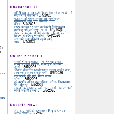
Khabarhub 13
भूमिहीनका नाममा झूटो विवरण पेश गरे कारबाही गर्ने
सरकारको चेतावनी
- 8/4/2026
मधेस सम्झौताबारे सरकारको स्पष्टीकरण :
गृहमन्त्रीले कुनै ठोस सम्झौता गरेका
छैनन्
- 8/4/2026
राष्ट्र बैंकका १८ जना कार्यकारी निर्देशकसँग
छलफल गर्दै अर्थमन्त्री वाग्ले
- 8/4/2026
त
नेपाल लिकर्सका सीईओ तुलाधर एसिया बिजनेस
लिडर्स अवार्डबाट सम्मानित
- 8/4/2026
इन्धनको मूल्य वृद्धिसँगै बढ्यो हवाई
भाडा
- 8/4/2026
हो।
छन।
Online Khabar 1
सुनकोशी कार दुर्घटना : पीडित पक्ष र बस
सञ्चालकबीच सहमति, मध्यपहाडी लोकमार्ग
खुल्यो
- 8/5/2026
‘वार्तामा बोलाउँदा आन्दोलनको स्वरूप बदलेर हत्या,
आगजनी र लुटपाट सुरु भयो’
- 8/5/2026
 >>>
परराष्ट्रले सुरु गर्‍यो ‘मोफा नलेज
फोरम’
- 8/5/2026
दुई वर्षपछि बोलिन शेख हसिना, भनिन्- डिसेम्बरमा
घर फर्किन्छु
- 8/5/2026
सार्वजनिक पुस्तकालयको ताला खुल्यो, स्वायत्तताको
साँचो कसको हातमा ?
- 8/5/2026
osts
Nagarik News
जय नेपाल पार्टीको बटमलाइन हिन्दु अधिराज्य:
अध्यक्ष जबरा
- 8/6/2026