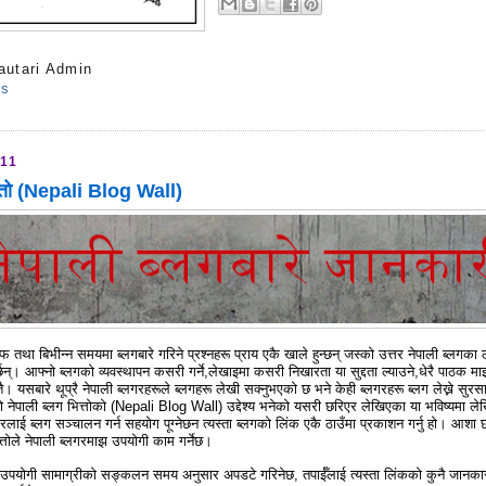
autari Admin
ts
011
ित्तो (Nepali Blog Wall)
फ तथा बिभीन्न समयमा ब्लगबारे गरिने प्रश्नहरू प्राय एकै खाले हुन्छन् जस्को उत्तर नेपाली ब्लगका 
 गर्छन्। आफ्नो ब्लगको व्यवस्थापन कसरी गर्ने,लेखाइमा कसरी निखारता या सुद्दता ल्याउने,धेरै पाठक म
्तै। यसबारे थूप्रै नेपाली ब्लगरहरूले ब्लगहरू लेखी सक्नुभएको छ भने केही ब्लगरहरू ब्लग लेख्ने सुरस
ा। यो नेपाली ब्लग भित्तोको (Nepali Blog Wall) उद्देश्य भनेको यसरी छरिएर लेखिएका या भविष्यमा लेख
गरलाई ब्लग सञ्चालन गर्न सहयोग पूग्नेछन त्यस्ता ब्लगको लिंक एकै ठाउँमा प्रकाशन गर्नु हो। आशा 
्तोले नेपाली ब्लगरमाझ उपयोगी काम गर्नेछ।
ी उपयोगी सामाग्रीको सङ्कलन समय अनुसार अपडटे गरिनेछ, तपाईँलाई त्यस्ता लिंकको कुनै जानका