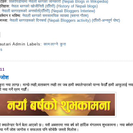
ईटहरु:
विकीपिडीयामा नेपाली ब्लगको जानकारी (Nepali Blogs in Wikipedia)
 इतिहास:
नेपाल ब्लगको खोजीनिती (दौँतरी) (History of Nepali blogs)
ग:
नेपाली ब्लगरहरूको अन्तर्वार्ता(दौँतरी) (Nepali Bloggers Interiew)
र्तमान र भविष्य:
नेपाली ब्लगको समसामयिक व्याख्या (बसन्त गौतम)
 मज्जा:
नेपाली ब्लगरहरूको दिनचर्या (Nepali Bloggers activity) (दौँतरी-अन्नपूर्ण पोष्ट)
autari Admin
Labels:
कामलाग्ने कुरा
ts
011
ा जोश
ुरा नया लाग्छ। मान्छे त्यही,वाताबरण त्यही तर जब हामी क्यालेन्डरको पान्ना फेर्छौं हामी आफूलाई नय
 नया गर्ने प्रण गर्छौं।
ली क्यालेन्डर फेर्न बेला आएको छ। यसै अबसरमा नया बर्ष को हार्दिक मंगलमय शुभकामना। नया बर्षसंग
नया गर्ने जोश जागोस र सफलता पनि सोचेकै जस्तो मिलोस।