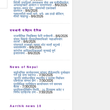
विदेशी उपाधिको समकक्षता सेवा अब यूजीसीमार्फत,
अनलाइनबाटै आवेदन र प्रमाणपत्र
- 8/6/2026
खनाल–यादव भेट : वामपन्थी एकताबारे
छलफल
- 8/6/2026
गृहमन्त्रीले माफी मागे, भने- अब ठाडो बोल्दिन,
माफी चाहान्छु
- 8/6/2026
राजधानी राष्ट्रिय दैनिक
राजनीतिक नियुक्तिमा फेरि मनोमानी
- 8/6/2026
संसद् छि¥यो न्यायाधीशमाथिको ‘महाअभियोग
त्रास’
- 8/6/2026
राप्रपाले राजाको नाममा भोट मात्रै बटुल्यो :
धवलशमशेर
- 8/6/2026
कांग्रेस आधिकारिकताको सुनवाई पूर्ण
इजालसमा
- 8/6/2026
News of Nepal
सार्वजनिक कार्यक्रममा सांसद पौडेलमाथि दुर्व्यवहार
गर्ने दुई जना पक्राउ
- 7/30/2026
‘कानुन संशोधनबिना स्थानीय र प्रदेश निर्वाचन
एकैपटक सम्भव छैन’
- 7/30/2026
प्राविधिक प्रतिवेदन कार्यान्वयन गर्न समन्वय
बैठक
- 7/30/2026
पदाधिकारीविहीन त्रिवि : २६ दिनसम्म बजेट र
निर्णय प्रक्रिया ठप्प
- 7/30/2026
Aarthik news 10