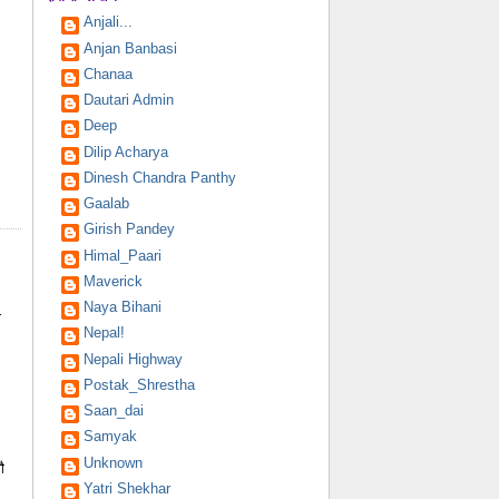
Anjali...
Anjan Banbasi
Chanaa
Dautari Admin
Deep
Dilip Acharya
Dinesh Chandra Panthy
Gaalab
Girish Pandey
Himal_Paari
Maverick
Naya Bihani
ा
Nepal!
Nepali Highway
Postak_Shrestha
Saan_dai
Samyak
Unknown
ै
Yatri Shekhar