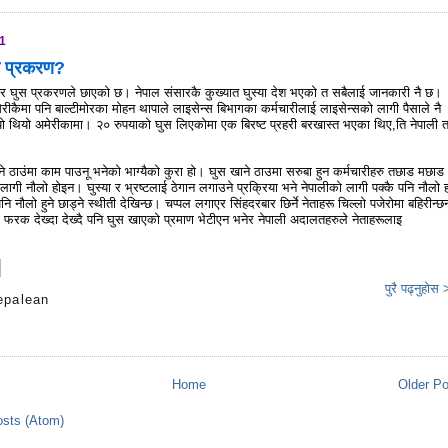
11
स प्रकरण?
र घुस प्रकरणले छाएको छ। नेपाल संसारकै कुख्यात घुस्या देश भएको त सबैलाई जानकारी नै छ।
ेरीकैमा पनि बाल्टीमोरका मोहन थापाले लाइसेन्स बिभागका कर्मचारीलाई लाइसेन्सको लागी पैसाले नै
ो थियो अमेरीकामा। २० रुपयाको घुस लिएकोमा एक बिरष्ट प्रहरी बरखास्त भएका थिए,ति नेपाली 
ने ठाउंमा काम पाउनू भनेको भाग्यैको कुरा हो। घुस खाने ठाउमा सरुबा हुन कर्मचारीहरु तछाड मछाड
लागी नौलो होइन। घुस्या र भ्रष्टलाई ठेगान लगाउने प्रक्रिया भने नेपालीको लागी पक्कै पनि नौलो 
ि नौलो हुने छाड्ने स्थीती देखिन्छ। चप्पल लगाएर सिंहदरबार छिर्ने नेताहरू चिल्लो पजेरोमा बहिरीन्
रक देख्दा देख्दै पनि घुस खाएको प्रमाण भेटीएन भनेर नेपाली अदालतहरुले नेताहरूलाइ
पुरै पढ्नुहोस
epalean
s
Home
Older P
sts (Atom)