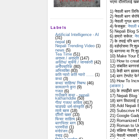
भएमा दौंतरीलाई खबर
1) नेपाली ब्लग लिस्
2) नेपाली ब्लग सेरो
3) नेपाली गुगल ब्ल
4) फेसबुक:
नेपाली
Labels
5) Nepali Blog 
Artificial Intelligence - AI
6) हाम्रो सर्कल:
ने
(31)
7) के तपाई पनि ब्ल
nepal
(4)
Nepali Trending Video
(1)
8) वर्डप्रेसमा नि:शुल
news
(5)
9) ब्लगरमा मा नि:शु
Tea Time
(51)
10) Make Your B
अनुभव / अनुभूति
(147)
11) How to creat
अनुरोध/ सूचना / जानकारी
(42)
12) संबावित ब्लगरस
अनौपचारिक
(80)
अभिव्यक्ति
(83)
13) केही ब्लग ह्याक
कति प्यारो कति प्यारो ......
(1)
14) ब्लग टेम्प्लेट फेर
कथा
(3)
15) How To Incre
कथा/ साहित्य/ निबन्ध
(46)
(आकार )
कामलाग्ने कुरा
(9)
16) के तपाईँको ब्ल
गजल
(6)
गाउँखाने कथा - nepali
17) Nepali Blog
katha/riddle
(50)
18) ब्लग विधालाई 
गीत/ गजल/ कविता
(417)
19) Add Nepali 
चाडपर्व/ धर्म-संस्कृति
(67)
20) Subscrive H
तातो बहस
(18)
दौँतरी खबर
(33)
21) Google Gadg
फिचर साहित्य
(4)
22) Romanized 
ब्लगभित्र ब्लग
(30)
23) Roman to Un
भ्रमपीडा
(1)
24) संक्षिप्‍त नेपाली श
मनोरंजन
(3)
रुबाइ
(1)
25) नेपाली भाषाबारे