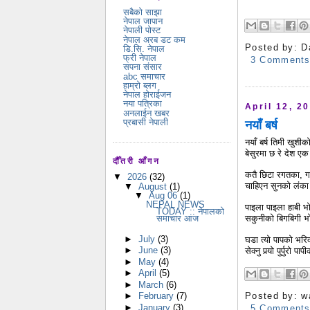
सबैको साझा
नेपाल जापान
नेपाली पोस्ट
नेपाल अरब डट कम
Posted by:
D
डि.सि. नेपाल
फ्री नेपाल
3 Comment
सपना संसार
abc समाचार
हाम्रो ब्लग
नेपाल होराईजन
नया पत्रिका
April 12, 2
अनलाईन खबर
प्रबासी नेपाली
नयाँ बर्ष
नयाँ बर्ष तिमी खुश
बेसुरमा छ रे देश 
दौँतरी आँगन
कतै छिटा रगतका, ग
▼
2026
(32)
चाहिएन सुनको लंका
▼
August
(1)
▼
Aug 06
(1)
NEPAL NEWS
पाइला पाइला हाबी भ
TODAY :: नेपालको
सकुनीको बिगबिगी भ
समाचार आज
►
July
(3)
घडा त्यो पापको भरि
►
June
(3)
सेक्नु पर्‍यो पुर्पुर
►
May
(4)
►
April
(5)
►
March
(6)
Posted by:
w
►
February
(7)
►
January
(3)
5 Comment