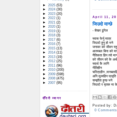
►
2025
(53)
►
2024
(30)
►
2023
(20)
April 11, 2
►
2022
(1)
►
2021
(2)
जिउदो मान्छे
►
2020
(1)
- शेखर ढुंगेल
►
2019
(1)
►
2018
(3)
स्वास फेर्नु मात्र
►
2017
(6)
जिउदो हुनु हो भने
►
2016
(7)
जनावर को जीवन स्तु
►
2015
(13)
आत्मबल बिना को मान
►
2014
(11)
नैतिकता हिन त्यो मान्
►
2013
(19)
को जीवन को के अर्
►
2012
(25)
स्वार्थ कै लागि
►
2011
(96)
नीतिहीन
►
2010
(200)
चरित्रहीन ,मानबताह
►
2009
(598)
अनि मुल्यहिन प्रवृत
►
2008
(475)
सम्झौता हुन्छ भने
►
2007
(95)
जिउदो र मृतक मा 
दौँतरी व्यानर
Posted by:
D
0 Comment