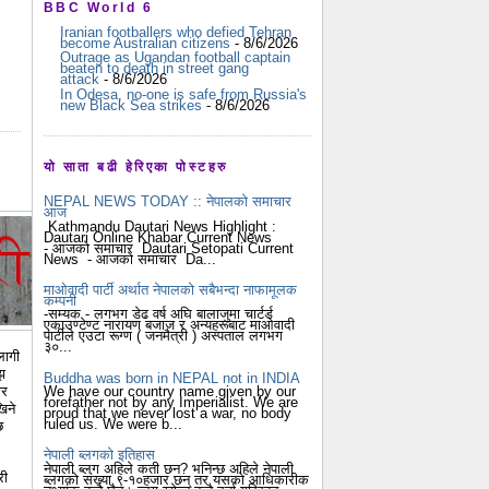
BBC World 6
Iranian footballers who defied Tehran
become Australian citizens
- 8/6/2026
Outrage as Ugandan football captain
beaten to death in street gang
attack
- 8/6/2026
In Odesa, no-one is safe from Russia's
new Black Sea strikes
- 8/6/2026
यो साता बढी हेरिएका पोस्टहरु
NEPAL NEWS TODAY :: नेपालको समाचार
आज
Kathmandu Dautari News Highlight :
Dautari Online Khabar Current News
- आजको समाचार Dautari Setopati Current
News - आजको समाचार Da...
माओवादी पार्टी अर्थात नेपालको सबैभन्दा नाफामूलक
कम्पनी
-सम्यक - लगभग डेढ वर्ष अघि बालाजुमा चार्टर्ड
एकाउण्टेण्ट नारायण बजाज र अन्यहरूबाट माओवादी
पार्टीले एउटा रूग्ण ( जनमैत्री ) अस्पताल लगभग
३०...
लागी
ाझ
Buddha was born in NEPAL not in INDIA
ार
We have our country name given by our
forefather not by any Imperialist. We are
िने
proud that we never lost a war, no body
ruled us. We were b...
छ
नेपाली ब्लगको इतिहास
नेपाली ब्लग अहिले कती छन? भनिन्छ अहिले नेपाली
री
ब्लगको संख्या ९-१०हजार छन् तर यसको आधिकारीक