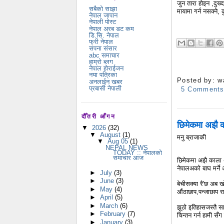
जुन तारा होइन ,दुख्द
सबैको साझा
मायामा गर्न नसक्न
नेपाल जापान
नेपाली पोस्ट
नेपाल अरब डट कम
डि.सि. नेपाल
फ्री नेपाल
सपना संसार
abc समाचार
हाम्रो ब्लग
नेपाल होराईजन
नया पत्रिका
Posted by:
w
अनलाईन खबर
प्रबासी नेपाली
5 Comment
दौँतरी आँगन
छिमेकमा अझै क
▼
2026
(32)
▼
August
(1)
मनु ब्राजाकी
▼
Aug 05
(1)
NEPAL NEWS
TODAY :: नेपालको
समाचार आज
छिमेकमा अझै काला 
नेपालअको बाघ मर्ने
►
July
(3)
►
June
(3)
बेचीसक्या रै'छ अब ख
►
May
(4)
औंठाछाप,पन्जाछाप र
►
April
(5)
►
March
(6)
झूठो इतिहासजस्तै स
►
February
(7)
चिन्तन गर्न हामी सँ
►
January
(3)