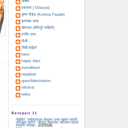
आश्मा
एकलव्य ( Eklavya)
कृष्ण पौडेल (Krishna Paudel)
कृष्णपक्ष थापा
खेमनाथ (बन्दिपुरे माहिलो)
ठरकि दादा
पीजी
'बिर्खे माईला'
basu
happy days
merodhesh
nepalean
quest4destination
rahulvai
waka
Ratopati 11
‘हेभीवेट’ उम्मेदवारका क्षेत्रमा उच्च तहका प्रहरी
अधिकृत खटिने, जीतपुर सिमरामा नदीजन्य पदार्थ
तस्करी भयावह
- 2/2/2026