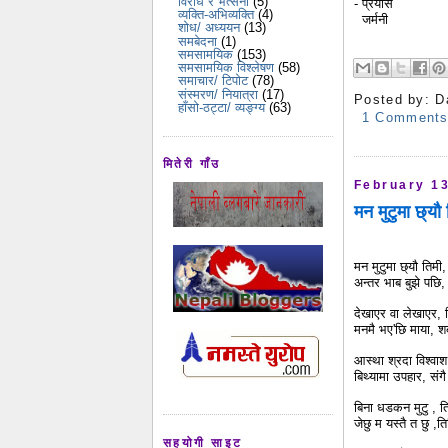
विरोध र भर्त्सना
(5)
- प्रयास
व्यक्ति-अभिव्यक्ति
(4)
जर्मनी
शोध/ अध्ययन
(13)
समबेदना
(1)
समसामयिक
(153)
समसामयिक विश्लेषण
(58)
समाचार/ टिपोट
(78)
संस्मरण/ नियात्रा
(17)
Posted by:
D
हाँसो-ठट्टा/ व्यङ्ग्य
(63)
1 Comment
मितेरी गाँउ
February 13
मन मुटुमा छ्यौ 
मन मुटुमा छ्यौ तिम
अन्तर भाब बुझे पछि
देखाएर वा लेखाएर, बिज
मनमै भए'छि माया, शब
आस्था श्रदा विश्वाश
बिथ्यामा उपहार, सं
बिना धडकन मुटु , तिम
जेछु म यस्तै त छु ,
सहयोगी साइट