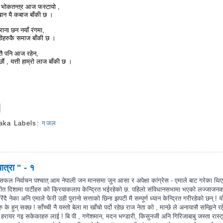
ि भोकतन्त्र आज फस्टायो ,
खान यै कबाज बाँकी छ ।
पुराना छन नयाँ रंगमा,
रोहीहरुकै समाज बाँकी छ ।
गर्ब कतै पनि आज रहेन,
ौं , यत्ती हाम्रो लाज बाँकी छ ।
aka
Labels:
गजल
s
त्रा " - १
फल निर्वाचन पश्चात् आम नेपाली जन मानसमा जुन आसा र अपेक्षा कांग्रेस - एमाले बाट गरेका थिए
परीत दिशामा पार्टीहरु को क्रियाकलाप केन्द्रित भईरहेको छ. पहिलो संविधानसभामा भएको लज्जाजन
िंदै नेका अनि एमाले फेरी उही पुरानो सत्ताको छिना झपटी मै सम्पूर्ण ध्यान केन्द्रित गरीरहेको छन् ! य
अरु के हुन् सक्छ !
साँच्ची नै यस्तो बेला मा खाँचो पर्दो रहेछ राज नेता को , मान्छे ले अनायासै सम्झिने र
 हरायर गइ सकेकाहरु लाई ! बि पी , गणेशमान, मदन भण्डारी, किसुनजी अनि गिरिजाबाबु जस्ता रास्ट