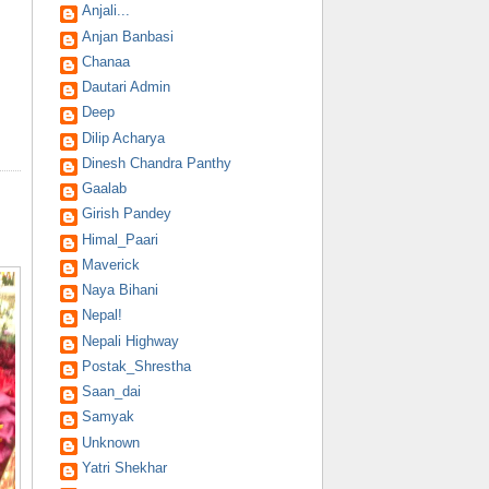
Anjali...
Anjan Banbasi
Chanaa
Dautari Admin
Deep
Dilip Acharya
Dinesh Chandra Panthy
Gaalab
Girish Pandey
Himal_Paari
Maverick
Naya Bihani
Nepal!
Nepali Highway
Postak_Shrestha
Saan_dai
Samyak
Unknown
Yatri Shekhar