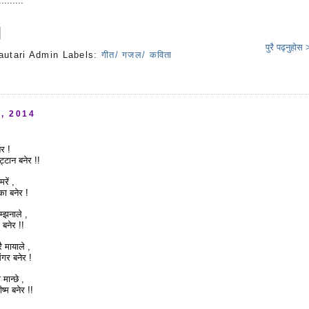
.......
..
पुरै पढ्नुहोस
autari Admin
Labels:
गीत/ गजल/ कविता
s
, 2014
ेर !
्टान बनेर !!
रें ,
का बनेर !
सम्झनाले ,
 बनेर !!
रै मायाले ,
गर बनेर !
मान्छे ,
ीष्म बनेर !!