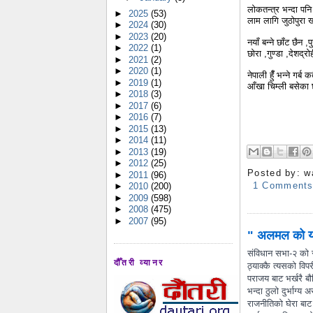
लोकतन्त्र भन्दा पन
►
2025
(53)
लाम लागि जुठोपुरा 
►
2024
(30)
►
2023
(20)
नयाँ बन्ने छाँट छैन ,
►
2022
(1)
छोरा ,गुण्डा ,देशद्
►
2021
(2)
►
2020
(1)
नेपाली हुँँ भन्ने 
►
2019
(1)
आँखा चिम्ली बसेका छ
►
2018
(3)
►
2017
(6)
►
2016
(7)
►
2015
(13)
►
2014
(11)
►
2013
(19)
►
2012
(25)
Posted by:
w
►
2011
(96)
1 Comment
►
2010
(200)
►
2009
(598)
►
2008
(475)
►
2007
(95)
" अलमल को या
संविधान सभा-२ को स
दौँतरी व्यानर
ठ्याक्कै त्यसको वि
पराजय बाट भर्खरै बौर
भन्दा ठुलो दुर्भाग्य 
राजनीतिको घेरा बाट