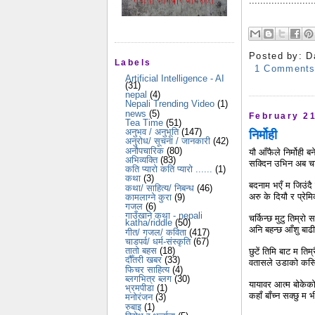
.......................
Posted by:
D
Labels
1 Comment
Artificial Intelligence - AI
(31)
nepal
(4)
Nepali Trending Video
(1)
news
(5)
February 21
Tea Time
(51)
अनुभव / अनुभूति
(147)
निर्मोही
अनुरोध/ सूचना / जानकारी
(42)
अनौपचारिक
(80)
यौ आँफैले निर्मोही बन
अभिव्यक्ति
(83)
सक्दिन उभिन अब चट
कति प्यारो कति प्यारो ......
(1)
कथा
(3)
बदनाम भएँ म जिउंदै म
कथा/ साहित्य/ निबन्ध
(46)
अरु के दियौ र प्रेमि
कामलाग्ने कुरा
(9)
गजल
(6)
गाउँखाने कथा - nepali
चर्किन्छ मुटु तिम्रो 
katha/riddle
(50)
अनि बहन्छ आँशु बाढी
गीत/ गजल/ कविता
(417)
चाडपर्व/ धर्म-संस्कृति
(67)
तातो बहस
(18)
छुटें तिमि बाट म तिम्
दौँतरी खबर
(33)
वतासले उडाको कसिं
फिचर साहित्य
(4)
ब्लगभित्र ब्लग
(30)
यायावर आत्म बोकेको 
भ्रमपीडा
(1)
कहाँ बाँच्न सक्छु म भ
मनोरंजन
(3)
रुबाइ
(1)