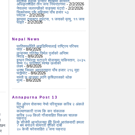
वैदेशिक हुलाक भन्सार शाखामा कार्यरत
अधिकृतसहित तीन जना नियन्त्रणमा
- 2/2/2026
नेपालमा जलपन्छीको सङ्ख्या घट्दो
- 2/2/2026
सिक्लेसमा एकै महिनामा पाँच हजार ५३
पर्यटक
- 2/2/2026
झापामा ट्र्याक्टर दुर्घटना, १ जनाको मृत्यु, ११ जना
घाइते
- 2/2/2026
Nepal News
प्रतिस्पर्धाविनै आइडिमियालाई राष्ट्रिय परिचय
पत्र
- 8/6/2026
लन्डनमा गरिनेछ निर्मल पुर्जाको अन्तिम
बिदाइ
- 8/6/2026
इन्धन निर्भरता घटाउने योजनामा पाकिस्तान, २०३५
सम्म ९० प्रतिशत स्वच्छ ऊर्जाको
लक्ष्य
- 8/6/2026
धनुषा जिल्ला अदालतद्वारा पाँच हजार २१६ मुद्दा
फछ्र्योट
- 8/6/2026
यस्तो छ आजका लागि कृषिउपजको थोक
मूल्य
- 8/6/2026
Annapurna Post 13
प्रि ओपन सेसनमा नेप्से परिसूचक करिब २ अंकले
घट्यो
कल्याणकारी राज्य कि कर संकलक
क
करिब २०७ किलो गाँजासहित पिकअप चालक
पक्राउ
ो
के सीजेपी आन्दोलनमा हुँदै थियो आतंकवादी हमला
? बम बनाउने सामग्री पुगेको दाबी
हेछन
२० केजी चरेससहित २ जना पक्राउ
्र