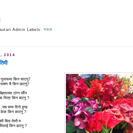
autari Admin
Labels:
गजल
s
, 2014
तिमी
ी, गुलाफमा किन साटनु?
, भाषण चै किन छाटनु?
्ञापनमा टांग्न पर्दैन
्द भित्र किन बाटनु ?
 ,जब सम्म दिगो हुन्छ
गै केक किन काटनु ?
ी बिना तेस्तै म
तिमिलाई किन ढाटनु ?