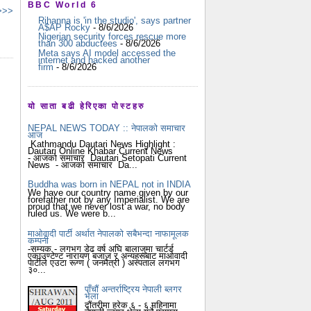
BBC World 6
 >>>
Rihanna is 'in the studio', says partner
A$AP Rocky
- 8/6/2026
Nigerian security forces rescue more
than 300 abductees
- 8/6/2026
Meta says AI model accessed the
internet and hacked another
firm
- 8/6/2026
यो साता बढी हेरिएका पोस्टहरु
NEPAL NEWS TODAY :: नेपालको समाचार
आज
Kathmandu Dautari News Highlight :
Dautari Online Khabar Current News
- आजको समाचार Dautari Setopati Current
News - आजको समाचार Da...
Buddha was born in NEPAL not in INDIA
We have our country name given by our
forefather not by any Imperialist. We are
proud that we never lost a war, no body
ruled us. We were b...
माओवादी पार्टी अर्थात नेपालको सबैभन्दा नाफामूलक
कम्पनी
-सम्यक - लगभग डेढ वर्ष अघि बालाजुमा चार्टर्ड
एकाउण्टेण्ट नारायण बजाज र अन्यहरूबाट माओवादी
पार्टीले एउटा रूग्ण ( जनमैत्री ) अस्पताल लगभग
३०...
पाँचौं अन्तर्राष्ट्रिय नेपाली ब्लगर
भेला
दौंतरीमा हरेक ६ - ६ महिनामा