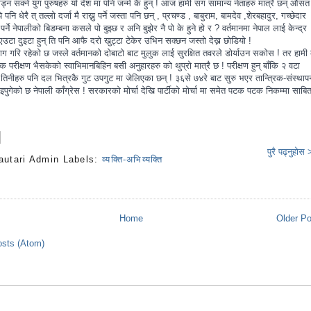
्न सक्ने युग पुरुषहरु यो देश मा पनि जन्मे कै हुन् ! आज हामी संग सामान्य नेताहरु मात्रै छन् औसत
े पनि धेरै त् तल्लो दर्जा मै राख्नु पर्ने जस्ता पनि छन् , प्रचण्ड , बाबुराम, बामदेव ,शेरबहादुर, गच्छेदार
 पर्ने नेपालीको बिडम्बना कसले पो बुझ्छ र अनि बुझेर नै पो के हुने हो र ? वर्तमानमा नेपाल लाई केन्द्र
हरु एउटा दुइटा हुन् ति पनि आफै दरो खुट्टा टेकेर उभिन सक्छन जस्तो देख्न छोडियो !
ाग गरि रहेको छ जस्ले वर्तमानको दोबाटो बाट मुलुक लाई सुरक्षित तवरले डोर्याउन सकोस ! तर हामी 
 परीक्षण भैसकेको स्वाभिमानबिहिन बसी अनुहारहरु को थुप्रो मात्रै छ ! परीक्षण हुन् बाँकि २ वटा
 तिनीहरु पनि दल भित्रकै गुट उपगुट मा जेलिएका छन् ! ३६से ७४रे बाट सुरु भएर तान्त्रिक-संस्थाप
इपुगेको छ नेपाली काँग्रेस ! सरकारको मोर्चा देखि पार्टीको मोर्चा मा समेत पटक पटक निकम्मा साबि
पुरै पढ्नुहोस
autari Admin
Labels:
व्यक्ति-अभिव्यक्ति
s
Home
Older P
sts (Atom)