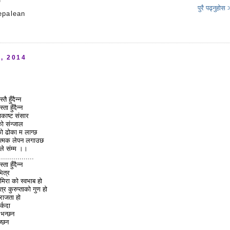
पुरै पढ्नुहोस
epalean
s
, 2014
ै हुँदैन्न
ता हुँदैन्न
काष्ट संसार
 को संन्जाल
ो ढोका म लाग्छ
लात्मक लेपन लगाउछ
ढले संम्म ।।
.......
..........
ा हुँदैन्न
ित्र
धमिरा को स्वभाब हो
त्र कुरुप्ताको गुण हो
 अराजता हो
र्कदा
ँ भन्छन
ज्छन