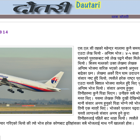
2014
एस.एल.सी तहको महेन्द्र मालामा कुनै समय
एउटा लेख थियो - अन्तिम भोज। ४-५ कक्षा 
मामाको पूस्तकबाट त्यो लेख पढ्ने मौका मिल
थियो। बिजय मल्लको उक्त लेखमा लेखक
अन्तिम भोजमा सरिक भएको आफ्नो अनुभव
बाढेका छन। लेखमा अर्को दिन घाम उदाउन पू
संसार नष्ट हुंदै थियो, त्यसैले हरेक राष्ट्र प्
एउटा यस्तो बिशाल भोजमा सामेल हुंदै थिए 
अन्तिम भोज थियो। संसार अन्तय हुनुमा
तिनीहरुमा कुनै पिडा थिएन। उनीहरु सबै भो
मस्त थिए। यसमा लेखक निकै दुखी देखिन्थ
मानौ संसार अन्त्य हुनुको पिडा भोग्ने त्यो भो
तिनी एक मात्रै थिए। भोजको प्रकार पढ्दा
यस्तो लाग्दथ्यो संसार अन्त्य हुने कुरा
तिनीहरुलाई पहिलै बाट थाहा थियो। त्यसैले
यार गरिएको थियो की त्यो भोज हरेक कोणबाट इतिहांसका सबै भोजलाई माथ गर्ने खालको होस।