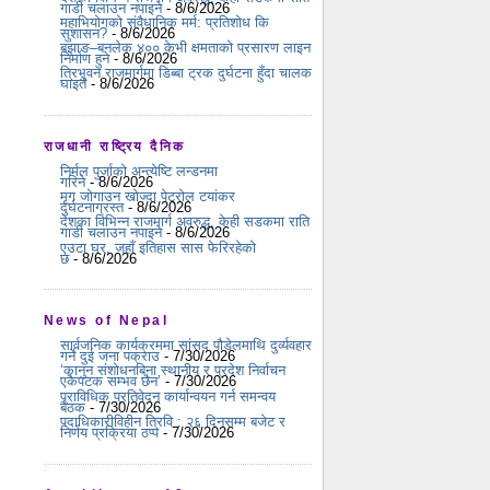
गाडी चलाउन नपाइने
- 8/6/2026
महाभियोगको संवैधानिक मर्म: प्रतिशोध कि
सुशासन?
- 8/6/2026
बझाङ–बनलेक ४०० केभी क्षमताको प्रसारण लाइन
निर्माण हुने
- 8/6/2026
त्रिभुवन राजमार्गमा डिब्बा ट्रक दुर्घटना हुँदा चालक
घाइते
- 8/6/2026
राजधानी राष्ट्रिय दैनिक
निर्मल पुर्जाको अन्त्येष्टि लन्डनमा
गरिने
- 8/6/2026
मृग जोगाउन खोज्दा पेट्रोल टयांकर
दुर्घटनाग्रस्त
- 8/6/2026
देशका विभिन्न राजमार्ग अवरुद्ध, केही सडकमा राति
गाडी चलाउन नपाइने
- 8/6/2026
एउटा घर, जहाँ इतिहास सास फेरिरहेको
छ
- 8/6/2026
News of Nepal
सार्वजनिक कार्यक्रममा सांसद पौडेलमाथि दुर्व्यवहार
गर्ने दुई जना पक्राउ
- 7/30/2026
‘कानुन संशोधनबिना स्थानीय र प्रदेश निर्वाचन
एकैपटक सम्भव छैन’
- 7/30/2026
प्राविधिक प्रतिवेदन कार्यान्वयन गर्न समन्वय
बैठक
- 7/30/2026
पदाधिकारीविहीन त्रिवि : २६ दिनसम्म बजेट र
निर्णय प्रक्रिया ठप्प
- 7/30/2026