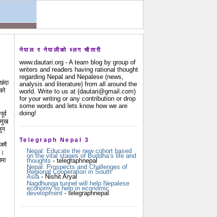
नेपाल र नेपालीको ब्लग चौतारी
www.dautari.org - A team blog by group of
writers and readers having rational thought
regarding Nepal and Nepalese (news,
छंदा
analysis and literature) from all around the
ेको
world. Write to us at (dautari@gmail.com)
for your writing or any contribution or drop
some words and lets know how we are
doing!
र्व
रमुख
जुन
Telegraph Nepal 3
जमै
Nepal: Educate the new cohort based
े।
on the vital stages of Buddha’s life and
जमा
thoughts
- telegraphnepal
Nepal: Prospects and Challenges of
Regional Cooperation in South
Asia
- Nishit Aryal
Nagdhunga tunnel will help Nepalese
economy to help in economic
development
- telegraphnepal