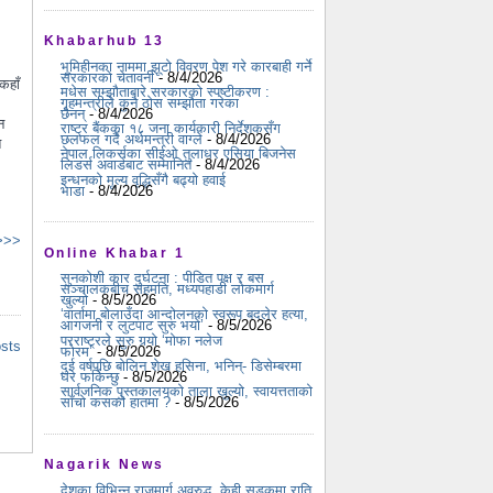
Khabarhub 13
भूमिहीनका नाममा झूटो विवरण पेश गरे कारबाही गर्ने
सरकारको चेतावनी
- 8/4/2026
कहाँ
मधेस सम्झौताबारे सरकारको स्पष्टीकरण :
गृहमन्त्रीले कुनै ठोस सम्झौता गरेका
छैनन्
- 8/4/2026
न
राष्ट्र बैंकका १८ जना कार्यकारी निर्देशकसँग
छलफल गर्दै अर्थमन्त्री वाग्ले
- 8/4/2026
त
नेपाल लिकर्सका सीईओ तुलाधर एसिया बिजनेस
लिडर्स अवार्डबाट सम्मानित
- 8/4/2026
इन्धनको मूल्य वृद्धिसँगै बढ्यो हवाई
भाडा
- 8/4/2026
 >>>
Online Khabar 1
सुनकोशी कार दुर्घटना : पीडित पक्ष र बस
सञ्चालकबीच सहमति, मध्यपहाडी लोकमार्ग
खुल्यो
- 8/5/2026
‘वार्तामा बोलाउँदा आन्दोलनको स्वरूप बदलेर हत्या,
आगजनी र लुटपाट सुरु भयो’
- 8/5/2026
परराष्ट्रले सुरु गर्‍यो ‘मोफा नलेज
osts
फोरम’
- 8/5/2026
दुई वर्षपछि बोलिन शेख हसिना, भनिन्- डिसेम्बरमा
घर फर्किन्छु
- 8/5/2026
सार्वजनिक पुस्तकालयको ताला खुल्यो, स्वायत्तताको
साँचो कसको हातमा ?
- 8/5/2026
Nagarik News
देशका विभिन्न राजमार्ग अवरुद्ध, केही सडकमा राति