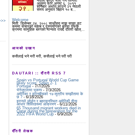
नेपाली ब्लगर भेला गर्ने परम्परा
अनुरुप फेरि अगष्ट ६, २०११
शनिबार अर्थात् साउन २१ नेपाली
समय अनुसार बिहान १० ब...
Welcome
 >>>
मिती: डिसेम्बर २४, २००८ साथीहरु माझ साझा डट
कममा संचारको महत्ब र दुरुपयोगको बारेमा गफकै
क्रममा सामुहिक ब्लगको मान्यता राख्दै दौंतरी खोल्...
आजको उखान
कसैलाई भने मरी मरी, कसैलाई भने परी परी
DAUTARI :: दौंतरी RSS 7
Spain vs Portugal World Cup Game
likely score: Spain 2- 1
Portugal
- 7/7/2026
भेनेजुएलामा भूकम्प
- 7/3/2026
अमेरिका र इरानबीचको १४-सूत्रीय सम्झौतामा के
छ ?
- 6/18/2026
इरानले जोर्डन र बहराइनस्थित अमेरिकी सैन्य
आधार शिविरहरूमा आक्रमण
- 6/11/2026
65 Thousand migrant workers died in
Qatar during the preparation for the
2022 FIFA World Cup
- 6/9/2026
दौँतरी लेखक