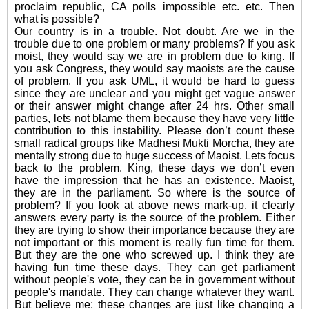
proclaim republic, CA polls impossible etc. etc. Then
what is possible?
Our country is in a trouble. Not doubt. Are we in the
trouble due to one problem or many problems? If you ask
moist, they would say we are in problem due to king. If
you ask Congress, they would say maoists are the cause
of problem. If you ask UML, it would be hard to guess
since they are unclear and you might get vague answer
or their answer might change after 24 hrs. Other small
parties, lets not blame them because
they have very little
contribution to this instability. Please don’t count these
small radical groups like Madhesi Mukti Morcha, they are
mentally strong due to huge success of Maoist. Lets focus
back to the problem. King, these days we don’t even
have the impression that he has an existence. Maoist,
they are in the parliament. So where is the source of
problem? If you look at above news mark-up, it clearly
answers every party is the source of the problem. Either
they are trying to show their importance because they are
not important or this moment is really fun time for them.
But they are the one who screwed up. I think they are
having fun time these days. They can get parliament
without people's vote, they can be in government without
people's mandate. They can change whatever they want.
But believe me; these changes are just like changing a