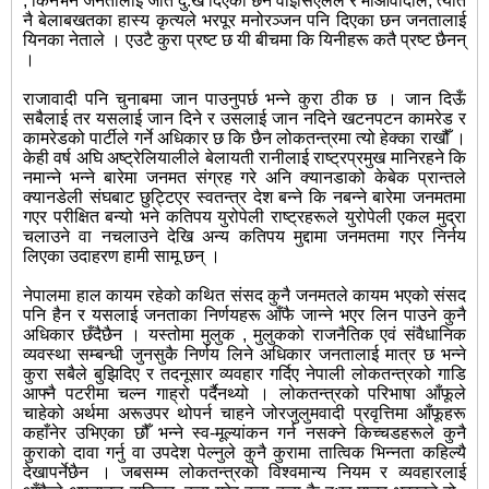
, किनभने जनतालाई जति दु:ख दिएका छन वाइसिएलले र माओवादीले, त्यति
नै बेलाबखतका हास्य कृत्यले भरपूर मनोरञ्जन पनि दिएका छन जनतालाई
यिनका नेताले । एउटै कुरा प्रष्ट छ यी बीचमा कि यिनीहरू कतै प्रष्ट छैनन्
।
राजावादी पनि चुनाबमा जान पाउनुपर्छ भन्ने कुरा ठीक छ । जान दिऊँ
सबैलाई तर यसलाई जान दिने र उसलाई जान नदिने खटनपटन कामरेड र
कामरेडको पार्टीले गर्ने अधिकार छ कि छैन लोकतन्त्रमा त्यो हेक्का राखौँ ।
केही वर्ष अघि अष्ट्रेलियालीले बेलायती रानीलाई राष्ट्रप्रमुख मानिरहने कि
नमान्ने भन्ने बारेमा जनमत संग्रह गरे अनि क्यानडाको केबेक प्रान्तले
क्यानडेली संघबाट छुट्टिएर स्वतन्त्र देश बन्ने कि नबन्ने बारेमा जनमतमा
गएर परीक्षित बन्यो भने कतिपय युरोपेली राष्ट्रहरूले युरोपेली एकल मुद्रा
चलाउने वा नचलाउने देखि अन्य कतिपय मुद्दामा जनमतमा गएर निर्नय
लिएका उदाहरण हामी सामू छन् ।
नेपालमा हाल कायम रहेको कथित संसद कुनै जनमतले कायम भएको संसद
पनि हैन र यसलाई जनताका निर्णयहरू आँफै जान्ने भएर लिन पाउने कुनै
अधिकार छँदैछैन । यस्तोमा मुलुक , मुलुकको राजनैतिक एवं संवैधानिक
व्यवस्था सम्बन्धी जुनसुकै निर्णय लिने अधिकार जनतालाई मात्र छ भन्ने
कुरा सबैले बुझिदिए र तदनूसार व्यवहार गर्दिए नेपाली लोकतन्त्रको गाडि
आफ्नै पटरीमा चल्न गाह्रो पर्दैनथ्यो । लोकतन्त्रको परिभाषा आँफूले
चाहेको अर्थ‍मा अरूउपर थोपर्न चाहने जोरजुलुमवादी प्रवृत्तिमा आँफूहरू
कहाँनेर उभिएका छौँ भन्ने स्व-मूल्यांकन गर्न नसक्ने किच्चडहरूले कुनै
कुराको दावा गर्नु वा उपदेश पेल्नुले कुनै कुरामा तात्विक भिन्नता कहिल्यै
देखापर्नेछैन । जबसम्म लोकतन्त्रको विश्वमान्य नियम र व्यवहारलाई