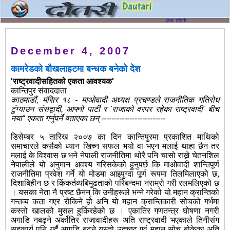
December 4, 2007
कामरेडको बौखलाहटमा बन्धक बनेको देश
'राष्ट्रवादीसहितको एकता आवश्यक'
कान्तिपुर संवाददाता
काठमाडौं, मंसिर १८ - माओवादी अध्यक्ष प्रचण्डले राजनीतिक गतिरोध
टुंग्याउन संसद्वादी, आफ्नो पार्टी र 'राजाको वरपर रहेका राष्ट्रवादी' बीच
नया“ एकता गर्नुपर्ने बताएका छन् -------------------------
डिसेम्बर ५ तारिख २००७ का दिन कान्तिपुरमा प्रकाशित माथिको
समाचारले कसैको ध्यान खिच्न सफल भयो वा भएन मलाई थाहा छैन तर
मलाई के विश्वास छ भने नेपाली राजनीतिमा थोरै पनि चासो राख्ने चेतनशिल
नेपालीले यो अनुमान अवश्य गरिसकेको हुनुपर्छ कि माओवादी शान्तिपूर्ण
राजनीतिमा प्रवेश गर्ने यो मोडमा आइपुग्दा पूर्ण रूपमा तिलमिलाएको छ,
दिशाबिहीन छ र किंकर्तव्यबिमुढताको परिबन्दमा नराम्रो गरी रलमलिएको छ
। यसका नेता नै प्रष्ट छैनन् कि उनीहरूले भन्ने गरेको यो महान क्रान्तिको
गन्तव्य कता गएर रोकिने हो अनि यो महान क्रान्तिकारी सोचको गर्भमा
कस्तो खालको मुसल हुर्किरहेको छ । एकातिर गणतन्त्र घोषणा नगरी
अगाडि नबढ्ने अर्कोतिर राजावादीहरू अति राष्ट्रवादी भएकाले तिनीसंग
सहकार्य पनि गर्दै अगाडि बढ्ने यस्तो उत्कृष्ट एवं महान सोच बोकेका अति