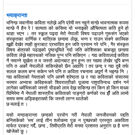
भयाक्रान्ता
भनिन्छ जवानीमा कविता नलेख्ने अनि प्रेमी मन नहुने मान्छे भावनात्मक रूपमा
मान्छे नै हैन रे ! सत्यता को कसिमा यो भनाइको औचित्यता कति हुने हो
थाहा भएन । तर स्कूल पढ्दा मेरो नेपाली विषय पढाउने गुरूसंग भएको
संस्कृतका वार्णिक र मात्रिक छन्दमा लेख्न, भन्न र गाउन सक्ने काव्यिक
खूबी देखेर त्यही कुराबाट प्रभावित हुन जति प्रयत्न गरे पनि , गैर संस्कृत
विषय क्षेत्रको पढाइको पृष्ठभूमिले गर्दा जति कोशिसका बाबजूद छन्दमा
कविता लेख्ने महारथको नजिक पुग्न पनि सकिएन । गद्य कवितालाई कविता
नै नमान्ने मूर्खता त म जस्तो अदानबाट हुन हुन्न तर गद्यमा लेखेर भूपि बन्न
पनि त अर्को नेपालीले सकिरहेको छैन अद्यापि ! तर छन्द र गद्य दुबै तर्फ
सलल कलम बग्न सकेन भने पनि त कविता रचनामा अपूर्ण नै भइन्छ नि ।
गद्य कविताको गेयताको पनि आफ्नै श्रेष्ठता छ र गद्य कविताको संसारमा
भरमार अभ्यास कविहरूको शिवरात्रीको पूजामा पशुपतिनाथ दर्शन गर्न
लागेका धर्मभिरूको जस्तो भीडको लाम देख्न सकिन्छ तर किन हो किन माधव
घिमिरेमा नै नेपाली शास्त्रीय कविताको पाङ्ग्रो कर्णको रथ झैँ अति लामो
समय सम्म अड्किइराख्यो कि जस्तो लाग्न थालेको
छ मलाई त ।
यसो मन्दाक्रान्ता छन्दको प्रयोग गरी नेपाली जनजीवनको पद्दति
बनिसकेको 'भय' लाई तीन श्लोकमा पुङ न पुच्छरको प्रस्तुत अकविता
मार्फत प्रकट गर्दै, छन्द , तिमीप्रति मेरो मनमा प्रशस्त अनुराग छ है भन्न
खोजेको छु ।