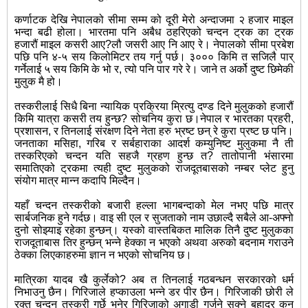
कर्णाटक देखि नेपालको सीमा सम्म को दूरी मेरो अन्दाजमा २ हजार माइल
भन्दा बढी होला। भारतमा पनि अबैध ठहरिएको चन्दन ट्रक का ट्रक
हजारौं माइल कसरी आए?लौ जसरी आए नि आए रे। नेपालको सीमा प्रबेश
पछि पनि ४-५ सय किलोमिटर तय गर्नु पर्छ। ३००० किमि त सजिलै पार्
गर्नेलाई ५ सय किमि के भो र, त्यो पनि पार गरे रे। जाने त अर्को दुष्ट छिमेकी
मुलुक मै हो।
तस्करीलाई सिधै बिना न्यायिक प्रक्रिया म्रित्यु दण्ड दिने मुलुकको हजारौं
किमि यात्रा कसरी तय हुन्छ? सोचनिय कुरा छ।नेपाल र भारतका प्रहरी,
प्रशासन, र तिनलाई संरक्षण दिने नेता हरु भ्रष्ट छन् रे कुरा प्रष्ट छ पनि।
जनताका मसिहा, गरिब र सर्बहाराका आदर्श कम्युनिष्ट मुलुकमा नै ती
तस्करिएको चन्दन यति सहजै ग्रहण हुन्छ त? तातोपानी भंसारमा
समातिएको ट्रकमा त्यही दुष्ट मुलुकको राजदूतबासको नम्बर प्लेट हुनु
संयोग मात्र मान्न कदापि मिल्दैन।
यहाँ चन्दन तस्करीको बजारी हल्ला भागबन्दाको मेल नभए पछि मात्र
सार्बजनिक हुने गर्दछ। वाइ सी एल र सुजताको नाम उछाल्दै सबैले आ-अफ्नो
दुनो सोझ्याइ रहेका हुन्छन्। यस्को वास्तबिकत मालिक तिनै दुष्ट मुलुकका
राजदूताबास तिर हुन्छन् भन्ने हेक्का न भएको अथवा अरुको बदनाम गराउने
ठेक्का लिएकाहरुमा ज्ञान न भएको सोचनिय छ।
मात्रिका यादब खै कुर्लेको? अब त तिनलाई गठबन्धन सरकारको धर्म
निभाउनु छैन। गिरिजाले हप्काउला भन्ने डर पीर छैन। गिरिजाकी छोरी ले
रक्त चन्दन तस्करी गर्छे भनेर गिरिजाको अगाडी गर्जने सक्ने बहादुर कुन