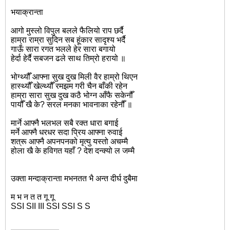
भयाक्रान्ता
आगो मुस्लो विपुल बलले फैलियो राप छर्दै
हाम्रा राम्रा सुदिन सब हूंकार सादृश्य भर्दै
गाऊँ सारा रगत भलले हेर सारा बगायो
हेर्दा हेर्दै सबजन ढले साथ तिम्रो हरायो ॥
भोग्थ्यौँ आफ्ना सुख दुख मिली वैर हाम्रो थिएन
हास्थ्यौँ खेल्थ्यौँ रमझम गरी चैन बाँकी रहेन
हाम्रा सारा सुख दुख कठै भोग्न आँफै सकेनौँ
पायौँ खै के? सरल मनका भावनाका रहेनौँ ॥
मार्ने आफ्नै भलभल सबै रक्त धारा बगाई
मर्ने आफ्नै धरधर सदा प्रिय आफ्ना रुवाई
शत्रू आफ्नै अपनपनको मृत्यु यस्तो अचम्मै
होला खै के हविगत यहाँ ? देश दन्क्यो ल जम्मै
उक्ता मन्दाक्रान्ता मभनतत भै अन्त दीर्घ दुबैमा
म भ न त त गू गू
SSI SII III SSI SSI S S