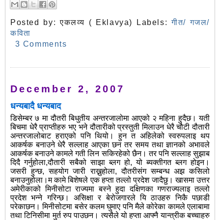
Posted by:
एकलव्य ( Eklavya)
Labels:
गीत/ गजल/
कविता
3 Comments
December 2, 2007
धन्यबादै धन्यबाद
डिसेम्बर ७ मा दौतरी बिधुतीय अन्तरजालोमा आएको २ महिना हुदैछ। यती
बिचमा धेरै प्राप्तीहरु भए भने दौतारीको प्रस्तुती मिलाउन धेरै चौटी दौतारी
अन्तरजालोबाट हराएको पनि थियो। हुन त अहिलेको स्वरुपलाइ थप
आकर्षक बनाउने धेरै सल्लाह आएका छन तर समय तथा ज्ञानको अभावले
आकर्षक बनाउने कामले गती लिन सकिरहेको छैन। तर पनि सल्लाह सुझाब
दिदै गर्नुहोला,दौतारी सबैको साझा ब्लग हो, यो ब्यक्तीगत ब्लग होइन।
जसरी हुन्छ, सहयोग जारी राख्नुहोला, दौतरीसंग सम्बन्ध अझ कसिलो
बनाउनुहोला।म कामे बिशेषले एक हप्ता तल्लो प्रदेश जादैछु। खासमा उत्तर
अमेरीकाको मिनीसोटा राज्यमा बस्ने हुदा दक्षिणका गणराज्यलाइ तल्लो
प्रदेश भन्ने गरिन्छ। असिक्षा र बेरोजगारले यि ठाउहरु निकै पछाडी
परेकाछन। मिनीसोटमा बसेर कलम घुमाए पनि मैले कोरेका कामले एलाबामा
तथा टिनिसीमा मुर्त रुप पाउछन। त्यसैले यो हप्ता आफ्नै यान्त्रीक बच्चाहरु