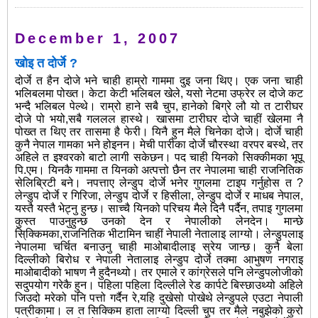
December 1, 2007
खोइ त दोर्जे ?
दोर्जे त हैन दोजे भने चाही हाम्रो गाममा दुइ जना थिए। एक जना चाही
भलिबलमा पोख्त। केटा केटी भलिबल खेले, यसो नेटमा उफ्रेर ल दोजे कट
भन्दै भलिबल पेल्थे। राम्रो हाने सबै चुप, हानेको बिग्रे लौ यो त टारीघर
दोजे पो भयो,सबै गललल हास्थे। खासमा टारीघर दोजे चाहीं खेलमा नै
पोख्त त थिए तर तासमा है फेरी। यिनै हुन मैले चिनेका दोजे। दोर्जे चाही
कुनै नेपाल गामका भने होइनन। मेची पारीका दोर्जे चौरस्था वरपर बस्थे, तर
अहिले त इश्वरको बाटो लागी सकेछन। पद चाही यिनको सिक्कीमका भूपू
पि.एम। यिनकै गाममा त यिनको अत्पत्तो छैन तर नेपालमा चाही राजनितिक
सेलिब्रिटी बने। नपत्ताए लेन्डुप दोर्जे भनेर गुगलमा टाइप गर्नुहोस त ?
लेन्डुप दोर्जे र गिरिजा, लेन्डुप दोर्जे र हिसीला, लेन्डुप दोर्जे र माधब नेपाल,
यस्तै यस्तै भेट्नु हुन्छ। साच्चै यिनको परिचय मैले दिनै पर्दैन, तपाइ गुगलमा
कुस्त पाउनुहुन्छ उनको देन र नेपालीको लेनदेन। मान्छे
सि्क्किमका,राजनितिक भीटामिन चाहीं नेपाली नेतालाइ लाग्यो। लेन्डुपलाइ
नेपालमा चर्चित बनाउनु चाही माओबादीलाइ स्रेय जान्छ। कुनै बेला
दिल्लीको बिरोध र नेपाली नेतालाइ लेन्डुप दोर्जे तक्मा आभुषण नगराइ
माओबादीको भाषण नै हुदैनथ्यो। तर एमाले र कांग्रेसले पनि लेन्डुपलोजीको
सदुपयोग गरेकै हुन। पहिला पहिला दिल्लीले रेड कार्पटे बिस्छाउथ्यो अहिले
जिउदो मरेको पनि पत्तो गर्दैन रे,यहि दुखेसो पोखेथे लेन्डुपले एउटा नेपाली
पत्रीकामा। ल त सिक्किम हाता लाग्यो दिल्ली चुप तर मैले नबुझेको कुरो