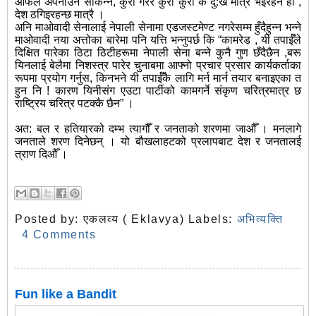
आँफैले अपनाउन सकिन्न, कुरा गरेर कुरा कुरा कै दु:ख मात्र भइरहने हो ,
देश ठगिइरहन्छ मात्रै ।
अनि माओवादी सेनालाई नेपाली सेनामा एडजस्टमेण्ट नगरेसम्म हुँदैहुन्न भन्ने
माओवादी नया अत्तोका बारेमा पनि यत्ति भन्नुपर्छ कि “कामरेड , यी तपाईँले
दिक्षित पारेका ठिटा ठिटीहरूमा नेपाली सेना बन्ने कुनै गुण छँदैछैन ,बरू
यिनलाई बेलैमा निशस्त्र पारेर चुनाबमा आफ्नो प्रचार प्रसार कार्यकर्ताका
रूपमा प्रयोग गर्नुस, किनभने यी तपाईँकै लागि मर्न मार्न तयार बनाइएका त
हुन नि ! कारण यिनीसंग एउटा पार्टीको कामगर्ने संकृण चरित्रमात्र छ
राष्ट्रिय चरित्र पटक्कै छैन” ।
अत: बल र हतियारको दम्भ त्यागौँ र जनताको शरणमा जाऔँ । मनलागे
जनताले शरण दिनेछन् । यो बौखलाहटको प्रलापबाट देश र जनतालई
त्राण दिऔँ ।
Posted by:
एकलव्य ( Eklavya)
Labels:
अभिव्यक्ति
4 Comments
Fun like a Bandit