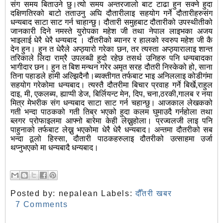
संग समय बिताउने छु।त्यो समय अन्तरजालो बाट टाढा हुन सक्ने हुदा
दक्षिणतिरको बाटो तताउनु अघि दौतारीलाइ सहयोग गर्ने दौतारीहरुसंग
धन्यबाद साटा साट गर्न चाहान्छु। दौतारी समुहबाट दौतारीको उपस्थीतीको
जानकारी दिने नमस्ते युरोपका महेश जी तथा नेपाल लाइभका अजय
भाइलाई धेरै धेरै धन्यबाद । दौंतरीको ब्यानर र हालको स्वरुप महेश जी कै
देन हुन। हुन त धेरैले अप्ठ्यारो गरेका छन, तर त्यस्ता अप्ठ्यारालाइ शान्त
तरिकाले लिदा राम्रै उपलब्धी हुदो रहेछ तसर्थ उनिहरु पनि धन्यबादका
भागीदार छन। हुन त बिश मन्थन गरेर अमृत सरह दौतरी निस्केको हो, साना
तिना पहाडले हामी अल्झिदैनौ।ब्यक्तीगत तर्फबाट भाइ अनिललाइ कोडीगंमा
सहयोग गरेकोमा धन्यबाद। त्यस्तै दौतरीमा बिचार प्रवाह गर्ने बिर्खे,राहुल
दाइ, मी, एकलब्य, ह्याप्पी डेज, बिर्लियन्ट मेन, दिप, चना,ठरकी,गालब र नया
मित्र मेभरीक संग धन्यबाद साटा साट गर्न चहान्छु। आजकाल लेखकको
गती भन्दा पाठकको गती तिब्र भएको हुदा कलम घुमाउदै गर्नहोला तथा
ब्लगर प्रोफाइलमा आफ्नो बारेमा केही लेख्नुहोला। प्रज्वलजी लाइ पनि
पाहुनाको तर्फबाट लेख्नु भएकोमा धेरै धेरै धन्यबाद। अन्तमा दौतरीको सब
भन्दा ठूलो हिस्सा, दौतारी पाठकहरुलाइ दौतरीको उत्साहमा उर्जा
थप्नुभएको मा धन्यबादै धन्यबाद।
Posted by:
nepalean
Labels:
दौँतरी खबर
7 Comments