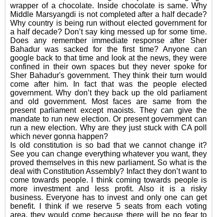
wrapper of a chocolate. Inside chocolate is same. Why
Middle Marsyangdi is not completed after a half decade?
Why country is being run without elected government for
a half decade? Don’t say king messed up for some time.
Does any remember immediate response after Sher
Bahadur was sacked for the first time? Anyone can
google back to that time and look at the news, they were
confined in their own spaces but they never spoke for
Sher Bahadur's government. They think their turn would
come after him. In fact that was the people elected
government. Why don’t they back up the old parliament
and old government. Most faces are same from the
present parliament except maoists. They can give the
mandate to run new election. Or present government can
run a new election. Why are they just stuck with CA poll
which never gonna happen?
Is old constitution is so bad that we cannot change it?
See you can change everything whatever you want, they
proved themselves in this new parliament. So what is the
deal with Constitution Assembly? Infact they don’t want to
come towards people. I think coming towards people is
more investment and less profit. Also it is a risky
business. Everyone has to invest and only one can get
benefit. I think if we reserve 5 seats from each voting
area, they would come because there will be no fear to