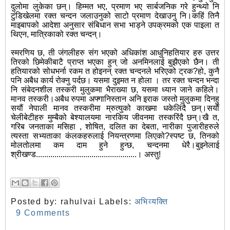
दुलोमा लुकेका छन्। हिम्मत भए, प्रमाण भए सार्बजनिक गरे हुन्थ्यो नि
टुंडिखेलमा रक्त चन्दन जलाउनुको साटो प्रमाण देखाउनु नि।कहिं तिनै
माइबापको आदेशा अनुसार संबिधान सभा भाड्ने उपक्रमको एक पाइला त
थिएन, मात्रिकाको रक्त चन्दन्।
स्मरणिय छ, ती जंगलीहरु संग भएको अधिकांश आधुनिहतियार हरु उत्तर
तिरको छिमेकीबाटै प्राप्त भएका हुन् जो अनमिनलाई बुझैएको छैन। ती
हतियारको सोधभर्ना रकम त होइनन् रक्त चन्दनले भरिएको ट्रक?हो, कुनै
पनि अबैध कार्य रोक्नु पर्दछ। यसमा दुइमत न होला । तर रक्त चन्दन भन्दा
नि संबेदनशील तस्करी मुलुकमा भैराख्या छ, यसमा ध्यान जाने कहिले।
मानव तस्करी।अबैध रुपमा अफ्गानिस्तान अनि इराक जस्तो मुलुकमा दिनहु
सयौं नेपाली मानव तस्करीमा म्रुत्युको काखमा धकेलिंदै छन्।सयौं
चेलीबेटीहरु मुम्बैको बेश्यालयमा नारकिय जीवनमा तस्करिंदै छन्।खै त,
गरिब जनताका मसिहा , शोषित, दलित का देबता, नारीका पुजारीहरुले
त्यस्ता सभ्यताका कंलकहरुलाई नियन्त्रणमा लिएको?स्पष्ट छ, तिनको
मोलतोलमा कम दाम हुने हुन्छ, चन्दनमा धेरै।बुझ्नेलाई
श्रीखण्ड.................................................। अस्तु!
Posted by:
rahulvai
Labels:
अभिव्यक्ति
9 Comments