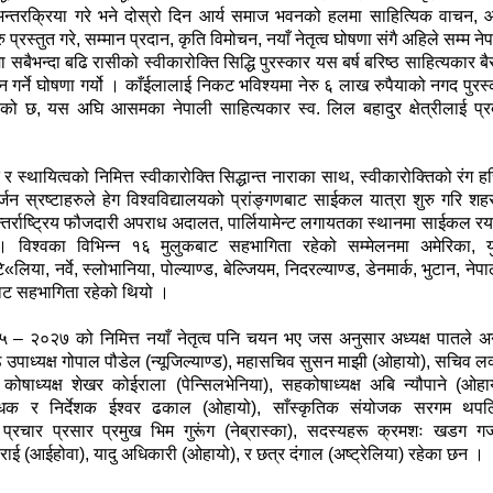
न्तरक्रिया गरे भने दोस्रो दिन आर्य समाज भवनको हलमा साहित्यिक वाचन, 
ु प्रस्तुत गरे, सम्मान प्रदान, कृति विमोचन, नयाँ नेतृत्व घोषणा संगै अहिले सम्म ने
रमा सबैभन्दा बढि रासीको स्वीकारोक्ति सिद्धि पुरस्कार यस बर्ष बरिष्ठ साहित्यकार बै
न गर्ने घोषणा गर्यो । काँईलालाई निकट भविश्यमा नेरु ६ लाख रुपैयाको नगद पुरस
एको छ, यस अघि आसमका नेपाली साहित्यकार स्व. लिल बहादुर क्षेत्रीलाई प्र
ि र स्थायित्वको निमित्त स्वीकारोक्ति सिद्धान्त नाराका साथ, स्वीकारोक्तिको रंग ह
र्जन स्रष्टाहरुले हेग विश्वविद्यालयको प्रांङ्गणबाट साईकल यात्रा शुरु गरि श
न्तर्राष्ट्रिय फौजदारी अपराध अदालत, पार्लियामेन्ट लगायतका स्थानमा साईकल र
 विश्वका विभिन्न १६ मुलुकबाट सहभागिता रहेको सम्मेलनमा अमेरिका, यु
्टे«लिया, नर्वे, स्लोभानिया, पोल्याण्ड, बेल्जियम, निदरल्याण्ड, डेनमार्क, भुटान, नेप
ाट सहभागिता रहेको थियो ।
२५ – २०२७ को निमित्त नयाँ नेतृत्व पनि चयन भए जस अनुसार अध्यक्ष पातले अन
्ठ उपाध्यक्ष गोपाल पौडेल (न्यूजिल्याण्ड), महासचिव सुसन माझी (ओहायो), सचिव ल
 कोषाध्यक्ष शेखर कोईराला (पेन्सिलभेनिया), सहकोषाध्यक्ष अबि न्यौपाने (ओहा
बन्धक र निर्देशक ईश्वर ढकाल (ओहायो), साँस्कृतिक संयोजक सरगम थपल
), प्रचार प्रसार प्रमुख भिम गुरूंग (नेब्रास्का), सदस्यहरू क्रमशः खडग गज
वी राई (आईहोवा), यादु अधिकारी (ओहायो), र छत्र दंगाल (अष्ट्रेलिया) रहेका छन ।