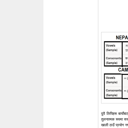
दुवै लिपिहरू बायाँब
तुलनात्मक रूपमा सर
खाली ठाउँ प्रयोग नग