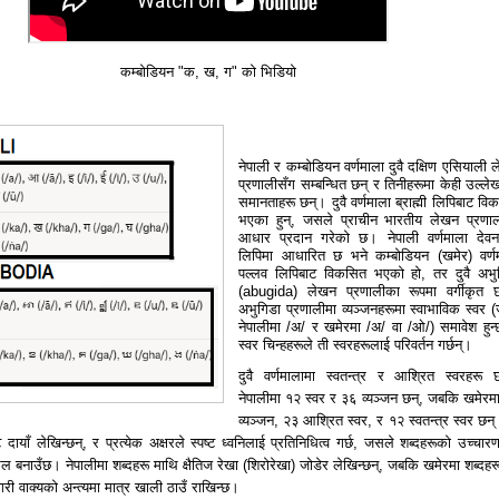
कम्बोडियन "
क, ख, ग"
को
भिडियो
नेपाली र कम्बोडियन वर्णमाला दुवै दक्षिण एसियाली 
प्रणालीसँग सम्बन्धित छन् र तिनीहरूमा केही उल्ले
समानताहरू छन्। दुवै वर्णमाला ब्राह्मी लिपिबाट वि
भएका हुन्, जसले प्राचीन भारतीय लेखन प्रणा
आधार प्रदान गरेको छ। नेपाली वर्णमाला देवन
लिपिमा आधारित छ भने कम्बोडियन (खमेर) वर्ण
पल्लव लिपिबाट विकसित भएको हो, तर दुवै अभु
(abugida) लेखन प्रणालीका रूपमा वर्गीकृत 
अभुगिडा प्रणालीमा व्यञ्जनहरूमा स्वाभाविक स्वर (ज
नेपालीमा /अ/ र खमेरमा /अ/ वा /ओ/) समावेश हुन्
स्वर चिन्हहरूले ती स्वरहरूलाई परिवर्तन गर्छन्।
दुवै वर्णमालामा स्वतन्त्र र आश्रित स्वरहरू 
नेपालीमा १२ स्वर र ३६ व्यञ्जन छन्, जबकि खमेरम
व्यञ्जन, २३ आश्रित स्वर, र १२ स्वतन्त्र स्वर छन्
ाट दायाँ लेखिन्छन्, र प्रत्येक अक्षरले स्पष्ट ध्वनिलाई प्रतिनिधित्व गर्छ, जसले शब्दहरूको उच्चार
ल बनाउँछ। नेपालीमा शब्दहरू माथि क्षैतिज रेखा (शिरोरेखा) जोडेर लेखिन्छन्, जबकि खमेरमा शब्दहर
री वाक्यको अन्त्यमा मात्र खाली ठाउँ राखिन्छ।