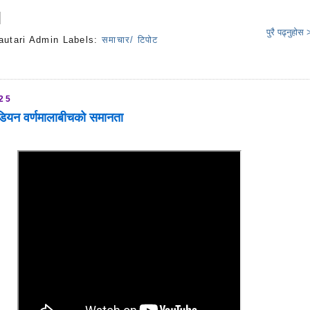
पुरै पढ्नुहोस
autari Admin
Labels:
समाचार/ टिपोट
s
025
ोडियन वर्णमालाबीचको समानता