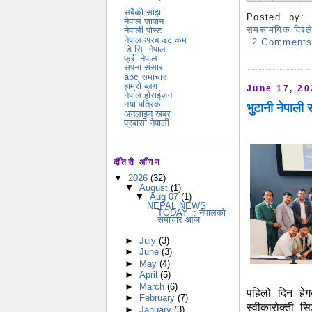
सबैको साझा
Posted by
नेपाल जापान
समसामयिक विश्ल
नेपाली पोस्ट
नेपाल अरब डट कम
2 Comment
डि.सि. नेपाल
फ्री नेपाल
सपना संसार
abc समाचार
हाम्रो ब्लग
June 17, 2
नेपाल होराईजन
नया पत्रिका
भुटानी नेपाली 
अनलाईन खबर
प्रबासी नेपाली
दौँतरी आँगन
▼
2026
(32)
▼
August
(1)
▼
Aug 07
(1)
NEPAL NEWS
TODAY :: नेपालको
समाचार आज
►
July
(3)
►
June
(3)
►
May
(4)
►
April
(5)
►
March
(6)
पहिलो दिन हेगक
►
February
(7)
स्वीकारोक्ती सि
►
January
(3)