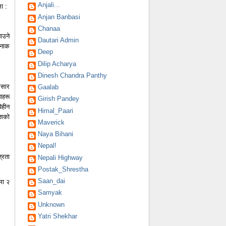
Anjali...
ा :
Anjan Banbasi
Chanaa
ाउने
Dautari Admin
रनाक
Deep
Dilip Acharya
Dinesh Chandra Panthy
्रसार
Gaalab
ाहरू
Girish Pandey
िहीन
Himal_Paari
यसको
Maverick
Naya Bihani
Nepal!
्रता
Nepali Highway
Postak_Shrestha
Saan_dai
मा २
Samyak
Unknown
Yatri Shekhar