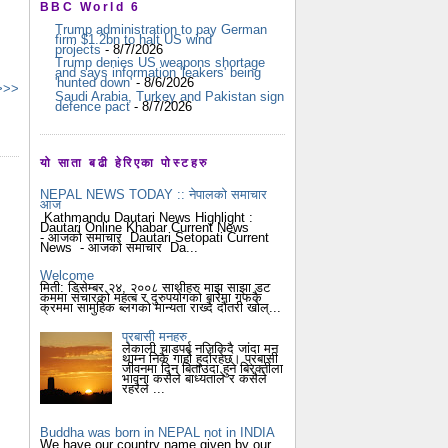
BBC World 6
Trump administration to pay German
firm $1.2bn to halt US wind
projects
- 8/7/2026
Trump denies US weapons shortage
and says information 'leakers' being
'hunted down'
- 8/6/2026
 >>>
Saudi Arabia, Turkey and Pakistan sign
defence pact
- 8/7/2026
यो साता बढी हेरिएका पोस्टहरु
NEPAL NEWS TODAY :: नेपालको समाचार
आज
Kathmandu Dautari News Highlight :
Dautari Online Khabar Current News
- आजको समाचार Dautari Setopati Current
News - आजको समाचार Da...
Welcome
मिती: डिसेम्बर २४, २००८ साथीहरु माझ साझा डट
कममा संचारको महत्ब र दुरुपयोगको बारेमा गफकै
क्रममा सामुहिक ब्लगको मान्यता राख्दै दौंतरी खोल्...
प्रबासी मनहरु
लेकाली चाडपर्ब नजिकिदै जांदा मन
थाम्न निकै गार्हो हुदोंरहेछ। प्रबासी
जीवनमा दिन बिताउदा हुने बिरक्तीला
भावना कसैले बाध्यताले र कसैले
रहरैले ...
Buddha was born in NEPAL not in INDIA
We have our country name given by our