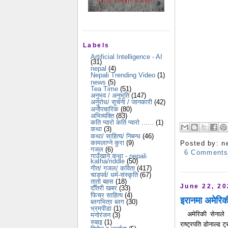
Labels
Artificial Intelligence - AI
(31)
nepal
(4)
Nepali Trending Video
(1)
news
(5)
Tea Time
(51)
अनुभव / अनुभूति
(147)
अनुरोध/ सूचना / जानकारी
(42)
अनौपचारिक
(80)
अभिव्यक्ति
(83)
कति प्यारो कति प्यारो ......
(1)
कथा
(3)
कथा/ साहित्य/ निबन्ध
(46)
कामलाग्ने कुरा
(9)
Posted by:
n
गजल
(6)
6 Comment
गाउँखाने कथा - nepali
katha/riddle
(50)
गीत/ गजल/ कविता
(417)
चाडपर्व/ धर्म-संस्कृति
(67)
तातो बहस
(18)
June 22, 2
दौँतरी खबर
(33)
फिचर साहित्य
(4)
इरानमा अमेरिक
ब्लगभित्र ब्लग
(30)
भ्रमपीडा
(1)
अमेरिकी सेनाले
मनोरंजन
(3)
रुबाइ
(1)
राष्ट्रपति डोनाल्ड ट