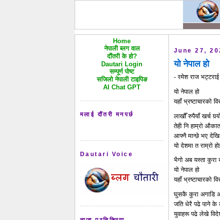
Home
नेपाली ब्लग वाल
June 27, 2
दौंतरी के हो?
यो नेपाल हो
Dautari Login
सम्पूर्ण पोष्ट
- रमेश राज भट्टरा
सजिलो नेपाली टाइपिङ
AI Chat GPT
यो नेपाल हो
यहाँ भ्रष्टाचारको विरु
मलाई दौंतरी मनपर्छ
लाखौँ रुपैयाँ खर्च गर
तेही नि हाम्रो औका
आफ्नै मान्छे भए देख
यो देशमा त राम्रो ह
Dautari Voice
भैगो अब यस्ता कुरा खो
यो नेपाल हो
यहाँ भ्रष्टाचारको विरुद
घुसकै कुरा अगाडि आउ
जति धेरै पढे पाने क
युवाहरू पढे लेखे विद
ताजा प्रतिक्रिया