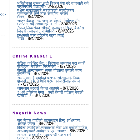
भूमिहीनका नाममा झूटो विवरण पेश गरे कारबाही गर्ने
सरकारको चेतावनी
- 8/4/2026
मधेस सम्झौताबारे सरकारको स्पष्टीकरण :
गृहमन्त्रीले कुनै ठोस सम्झौता गरेका
 >>>
छैनन्
- 8/4/2026
राष्ट्र बैंकका १८ जना कार्यकारी निर्देशकसँग
छलफल गर्दै अर्थमन्त्री वाग्ले
- 8/4/2026
नेपाल लिकर्सका सीईओ तुलाधर एसिया बिजनेस
लिडर्स अवार्डबाट सम्मानित
- 8/4/2026
इन्धनको मूल्य वृद्धिसँगै बढ्यो हवाई
भाडा
- 8/4/2026
Online Khabar 1
शैक्षिक क्रेडिट बैंक : विदेशमा अध्ययन पूरा नगरी
फर्किएमा नेपालमा निरन्तरता
- 8/7/2026
जेनजी आन्दोलनमा ध्वस्त गौशाला वृत्तको भवन
पुनर्निर्माण
- 8/7/2026
सभामुखलाई शाहीको प्रश्न- सांसद्लाई नियम
पालना गर्न भन्ने अनि प्रधानमन्त्रीलाई नभन्ने
?
- 8/7/2026
जामजाम ब्रदर्स नेपाल आइपुगे
- 8/7/2026
२०औं एसियन गेम्स : कहाँ तयारी गर्दैछन् नेपाली
खेलाडी ?
- 8/7/2026
Nagarik News
जय नेपाल पार्टीको बटमलाइन हिन्दु अधिराज्य:
अध्यक्ष जबरा
- 8/6/2026
विदेशी उपाधिको समकक्षता सेवा अब यूजीसीमार्फत,
अनलाइनबाटै आवेदन र प्रमाणपत्र
- 8/6/2026
खनाल–यादव भेट : वामपन्थी एकताबारे
छलफल
- 8/6/2026