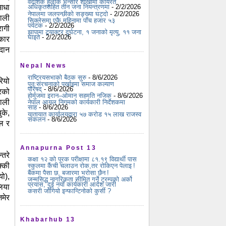
वैदेशिक हुलाक भन्सार शाखामा कार्यरत
आधा
अधिकृतसहित तीन जना नियन्त्रणमा
- 2/2/2026
नेपालमा जलपन्छीको सङ्ख्या घट्दो
- 2/2/2026
पाली
सिक्लेसमा एकै महिनामा पाँच हजार ५३
पर्यटक
- 2/2/2026
रागी
झापामा ट्र्याक्टर दुर्घटना, १ जनाको मृत्यु, ११ जना
घाइते
- 2/2/2026
्कार
दान
Nepal News
राष्ट्रियसभाको बैठक सुरु
- 8/6/2026
रियो
पुन:संरचनाको पर्खाइमा समाज कल्याण
परिषद्
- 8/6/2026
हरको
होर्मुजमा इरान–ओमान सहमति नजिक
- 8/6/2026
याली
नेपाल आयल निगमको कार्यकारी निर्देशकमा
साह
- 8/6/2026
के,
यातायात कार्यालयद्वारा ५७ करोड १५ लाख राजस्व
संकलन
- 8/6/2026
ाल र
Annapurna Post 13
्तरे
कक्षा १२ को पूरक परीक्षामा ८१.१९ विद्यार्थी पास
क्की
स्कुलमा कैंची चलाउन रोक,तर रोकिएन पेलाइ !
बैंकमा पैसा छ, बजारमा भरोसा छैन !
यो),
जन्मसिद्ध नागरिकता सीमित गर्ने ट्रम्पको अर्को
प्रयास, दुई नयाँ कार्यकारी आदेश जारी
िया
कसरी जोगियो इन्फान्टिनोको कुर्सी ?
मेर
Khabarhub 13