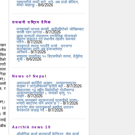
गृहमन्त्रीले माफी मागे, भने- अब ठाडो बोल्दिन,
माफी चाहान्छु
- 8/6/2026
राजधानी राष्ट्रिय दैनिक
मनसुनको प्रभाव कायमै, बाढीपहिरोको जोखिमबाट
सतर्क रहन आग्रह
- 8/7/2026
खाद्य प्रणाली रुपान्तरण रणनीतिक योजनाको
विवरण संकलन गर्न स्थानीय तहसँग समन्वय
गरिने
- 8/7/2026
लेखन
सरकारले स्मरण गराउँदै भन्यो : घरजग्गा
कारोबारका लागि अब इजाजतपत्र
खनीय
अनिवार्य
- 8/7/2026
कसित
सशस्त्र प्रहरीका १० डिएसपीको सरुवा, हेर्नुहोस्
सूची
- 8/6/2026
लीको
ागरी
माला
गिडा
News of Nepal
छन्।
अपराधको बदलिँदो अनुहार : परम्परागतभन्दा
स्तै
साइबर र लागुऔषधको चुनौती बढी
- 8/7/2026
छ, र
विद्यालयमा १४ वर्षीय विद्यार्थीको गोलीकाण्ड :
आक्रमणकारीसहित ८ जनाको मृत्यु, १५
घाइते
- 8/7/2026
ग्यास अभावबारे सरकारलाई प्रसाईंको प्रश्न–
छन्।
मन्त्री क्वार्टरमा पनि अभाव छ ?
- 8/7/2026
इन्टरनेट सेवा प्रदायकको बक्यौता उठाउन
ा ३३
सरकारले कडाइ गर्दै
- 8/7/2026
। यी
णलाई
ूबीच
Aarthik news 10
औद्योगिक कर्जा काठमाडौं केन्द्रित, सेवा कर्जा