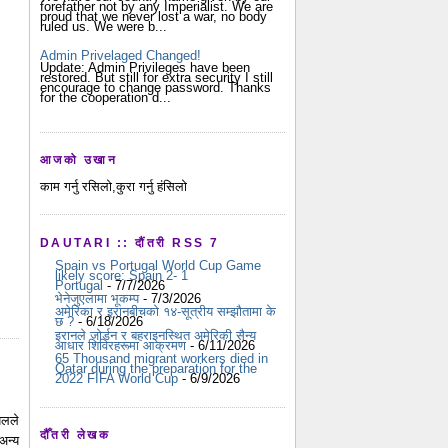
forefather not by any Imperialist. We are
proud that we never lost a war, no body
ruled us. We were b...
Admin Privelaged Changed!
Update: Admin Privileges have been
restored. But still for extra security I still
encourage to change password. Thanks
for the cooperation d...
आजको उखान
काम गर्नु रसिलो,कुरा गर्नु हंसिलो
DAUTARI :: दौंतरी RSS 7
Spain vs Portugal World Cup Game
likely score: Spain 2- 1
Portugal
- 7/7/2026
भेनेजुएलामा भूकम्प
- 7/3/2026
अमेरिका र इरानबीचको १४-सूत्रीय सम्झौतामा के
छ ?
- 6/18/2026
इरानले जोर्डन र बहराइनस्थित अमेरिकी सैन्य
आधार शिविरहरूमा आक्रमण
- 6/11/2026
65 Thousand migrant workers died in
Qatar during the preparation for the
2022 FIFA World Cup
- 6/9/2026
यलले
दौँतरी लेखक
 अन्य