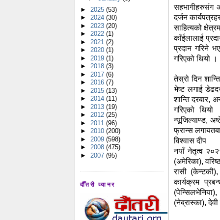
सहभागीहरुसंग अ
►
2025
(53)
दर्जन कार्यपत्रहर
►
2024
(30)
►
2023
(20)
साहित्यको क्षेत्
►
2022
(1)
काँईलालाई प्रदा
►
2021
(2)
प्रदान गरिने भ
►
2020
(1)
►
2019
(1)
गरिएको थियो ।
►
2018
(3)
►
2017
(6)
तेस्रो दिन शान्त
►
2016
(7)
भेष्ट लगाई डेढद
►
2015
(13)
►
2014
(11)
शान्ति दरबार, अ
►
2013
(19)
गरिएको थियो ।
►
2012
(25)
न्यूजिल्याण्ड, अष
►
2011
(96)
फ्रान्स लगायतब
►
2010
(200)
►
2009
(598)
विश्वास दीप
►
2008
(475)
नयाँ नेतृत्व २०
►
2007
(95)
(अमेरिका), वरिष
रासी (केन्टकी),
कार्यक्रम प्र
दौँतरी व्यानर
(पेन्सिलभेनिया
(नेब्रास्का), दे