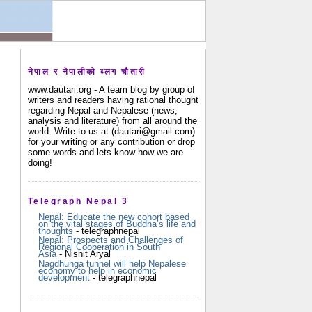
नेपाल र नेपालीको ब्लग चौतारी
www.dautari.org - A team blog by group of
writers and readers having rational thought
regarding Nepal and Nepalese (news,
analysis and literature) from all around the
world. Write to us at (dautari@gmail.com)
for your writing or any contribution or drop
some words and lets know how we are
doing!
Telegraph Nepal 3
Nepal: Educate the new cohort based
on the vital stages of Buddha’s life and
thoughts
- telegraphnepal
Nepal: Prospects and Challenges of
Regional Cooperation in South
Asia
- Nishit Aryal
Nagdhunga tunnel will help Nepalese
economy to help in economic
development
- telegraphnepal