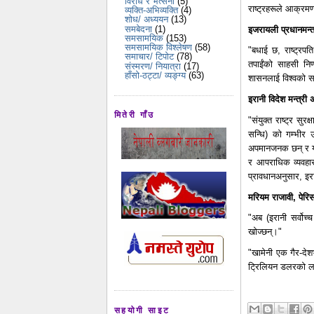
विरोध र भर्त्सना
(5)
राष्ट्रहरूले आक्रमण
व्यक्ति-अभिव्यक्ति
(4)
शोध/ अध्ययन
(13)
समबेदना
(1)
इजरायली प्रधानमन्त्री
समसामयिक
(153)
समसामयिक विश्लेषण
(58)
"बधाई छ, राष्ट्रपत
समाचार/ टिपोट
(78)
तपाईंको साहसी निर्
संस्मरण/ नियात्रा
(17)
हाँसो-ठट्टा/ व्यङ्ग्य
(63)
शासनलाई विश्वको सबै
इरानी विदेश मन्त्री
मितेरी गाँउ
"संयुक्त राष्ट्र सुर
सन्धि) को गम्भीर 
अपमानजनक छन् र यसक
र आपराधिक व्यवहारबा
प्रावधानअनुसार, इरा
मरियम राजावी, पेरिस
"अब (इरानी सर्वोच्च
खोज्छन्।"
"खामेनी एक गैर-देश
ट्रिलियन डलरको लाग
सहयोगी साइट