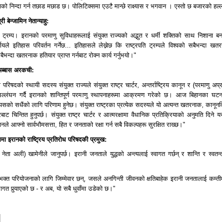
को निन्दा गर्न तछाड मछाड छ। पोलिटिक्समा एउटै मान्छे राक्ष्यास र भगवान । एस्तो छ बजारको हल्ल
 बेन्जामिन नेतान्याहु:
ि ट्रम्प। इरानको परमाणु सुविधाहरूलाई संयुक्त राज्यको अद्भुत र धर्मी शक्तिको साथ निशाना बन
णयले इतिहास परिवर्तन गर्नेछ... इतिहासले लेख्नेछ कि राष्ट्रपति ट्रम्पले विश्वको सबैभन्दा खत
भन्दा खतरनाक हतियार प्राप्त गर्नबाट रोक्न कार्य गर्नुभयो।"
 अब्बास अरकची:
क्षा परिषदको स्थायी सदस्य संयुक्त राज्यले संयुक्त राष्ट्र चार्टर, अन्तर्राष्ट्रिय कानून र (परमाणु अप
उल्लंघन गर्दै इरानको शान्तिपूर्ण परमाणु स्थापनाहरूमा आक्रमण गरेको छ। आज बिहानका घटन
ो सधैंको लागि परिणाम हुनेछ। संयुक्त राष्ट्रका प्रत्येक सदस्यले यो अत्यन्त खतरनाक, कानूनव
ट चिन्तित हुनुपर्छ। संयुक्त राष्ट्र चार्टर र आत्मरक्षामा वैधानिक प्रतिक्रियाको अनुमति दिने 
नले आफ्नो सार्वभौमसत्ता, हित र जनताको रक्षा गर्न सबै विकल्पहरू सुरक्षित राख्छ।"
मा इरानको राष्ट्रिय प्रतिरोध परिषदकी प्रमुख:
 नेता अली) खामेनीले जानुपर्छ। इरानी जनताले युद्धको अन्त्यलाई स्वागत गर्छन् र शान्ति र स्वतन्त
भक्त परियोजनाको लागि जिम्मेवार छन्, जसले अनगिन्ती जीवनको क्षतिबाहेक इरानी जनतालाई कम्ती
त पुर्‍याएको छ - र अब, यो सबै धुवाँमा उडेको छ।"