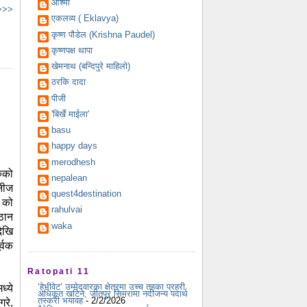
आश्मा
 >>>
एकलव्य ( Eklavya)
कृष्ण पौडेल (Krishna Paudel)
कृष्णपक्ष थापा
खेमनाथ (बन्दिपुरे माहिलो)
ठरकि दादा
पीजी
'बिर्खे माईला'
basu
happy days
merodhesh
ुको
nepalean
टनीज
quest4destination
 को
rahulvai
्ठान
waka
ेखि
्वक
Ratopati 11
‘हेभीवेट’ उम्मेदवारका क्षेत्रमा उच्च तहका प्रहरी
ध्ये
अधिकृत खटिने, जीतपुर सिमरामा नदीजन्य पदार्थ
तस्करी भयावह
- 2/2/2026
गरे,