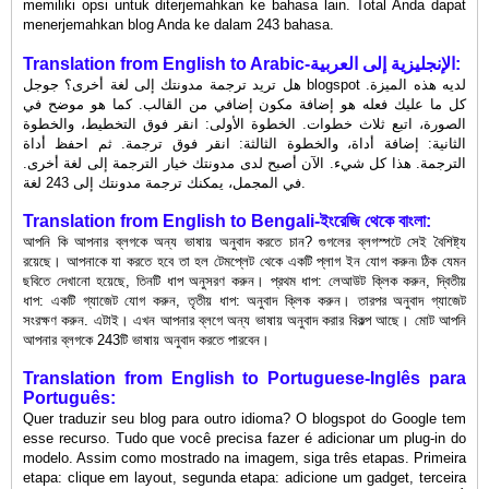
memiliki opsi untuk diterjemahkan ke bahasa lain. Total Anda dapat
menerjemahkan blog Anda ke dalam 243 bahasa.
Translation
from
English to Arabic-الإنجليزية إلى العربية:
هل تريد ترجمة مدونتك إلى لغة أخرى؟ جوجل blogspot لديه هذه الميزة.
كل ما عليك فعله هو إضافة مكون إضافي من القالب. كما هو موضح في
الصورة، اتبع ثلاث خطوات. الخطوة الأولى: انقر فوق التخطيط، والخطوة
الثانية: إضافة أداة، والخطوة الثالثة: انقر فوق ترجمة. ثم احفظ أداة
الترجمة. هذا كل شيء. الآن أصبح لدى مدونتك خيار الترجمة إلى لغة أخرى.
في المجمل، يمكنك ترجمة مدونتك إلى 243 لغة.
Translation
from
English to Bengali-ইংরেজি থেকে বাংলা:
আপনি কি আপনার ব্লগকে অন্য ভাষায় অনুবাদ করতে চান? গুগলের ব্লগস্পটে সেই বৈশিষ্ট্য
রয়েছে। আপনাকে যা করতে হবে তা হল টেমপ্লেট থেকে একটি প্লাগ ইন যোগ করুন৷ ঠিক যেমন
ছবিতে দেখানো হয়েছে, তিনটি ধাপ অনুসরণ করুন। প্রথম ধাপ: লেআউট ক্লিক করুন, দ্বিতীয়
ধাপ: একটি গ্যাজেট যোগ করুন, তৃতীয় ধাপ: অনুবাদ ক্লিক করুন। তারপর অনুবাদ গ্যাজেট
সংরক্ষণ করুন. এটাই। এখন আপনার ব্লগে অন্য ভাষায় অনুবাদ করার বিকল্প আছে। মোট আপনি
আপনার ব্লগকে 243টি ভাষায় অনুবাদ করতে পারবেন।
Translation
from
English to Portuguese-Inglês para
Português:
Quer traduzir seu blog para outro idioma? O blogspot do Google tem
esse recurso. Tudo que você precisa fazer é adicionar um plug-in do
modelo. Assim como mostrado na imagem, siga três etapas. Primeira
etapa: clique em layout, segunda etapa: adicione um gadget, terceira