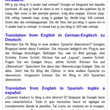
Wil jy jou blog in 'n ander taal vertaal? Google se blogspot het daardie
kenmerk. Al wat jy hoef te doen is om 'n inprop van die sjabloon by te
voeg. Net soos in die prentjie getoon, volg drie stappe. Eerste stap:
klik uitleg, tweede stap: voeg 'n gadget by, derde stap: klik vertaal.
Stoor dan die vertaalapparaat. Dis dit. Nou het jou blog 'n opsie om in
'n ander taal te vertaal. In totaal kan jy jou blog in 243 tale vertaal.
Translation
from
English to German-Englisch zu
Deutsch:
Möchten Sie Ihr Blog in eine andere Sprache übersetzen? Googles
Blogspot bietet diese Funktion. Sie müssen lediglich ein Plug-in aus
der Vorlage hinzufügen. Befolgen Sie, wie im Bild gezeigt, drei
Schritte. Erster Schritt: Klicken Sie auf „Layout“, zweiter Schritt:
Fügen Sie ein Gadget hinzu, dritter Schritt: Klicken Sie auf
„Übersetzen“. Speichern Sie dann das Übersetzungs-Gadget. Das ist
alles. Jetzt hat Ihr Blog die Option, in eine andere Sprache zu
übersetzen. Insgesamt können Sie Ihr Blog in 243 Sprachen
übersetzen.
Translation
from
English to Spanish- Inglés a
español:
¿Quieres traducir tu blog a otro idioma? El blogspot de Google tiene
esa característica. Todo lo que necesitas hacer es agregar un
complemento desde la plantilla. Tal como se muestra en la imagen,