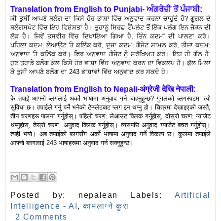
Translation
from
English to Punjabi- ਅੰਗਰੇਜ਼ੀ ਤੋਂ ਪੰਜਾਬੀ:
ਕੀ ਤੁਸੀਂ ਆਪਣੇ ਬਲੌਗ ਦਾ ਕਿਸੇ ਹੋਰ ਭਾਸ਼ਾ ਵਿੱਚ ਅਨੁਵਾਦ ਕਰਨਾ ਚਾਹੁੰਦੇ ਹੋ? ਗੂਗਲ ਦੇ
ਬਲੌਗਸਪੌਟ ਵਿੱਚ ਇਹ ਵਿਸ਼ੇਸ਼ਤਾ ਹੈ। ਤੁਹਾਨੂੰ ਸਿਰਫ਼ ਟੈਂਪਲੇਟ ਤੋਂ ਇੱਕ ਪਲੱਗ ਇਨ ਜੋੜਨ ਦੀ
ਲੋੜ ਹੈ। ਜਿਵੇਂ ਤਸਵੀਰ ਵਿੱਚ ਦਿਖਾਇਆ ਗਿਆ ਹੈ, ਤਿੰਨ ਕਦਮਾਂ ਦੀ ਪਾਲਣਾ ਕਰੋ।
ਪਹਿਲਾ ਕਦਮ: ਲੇਆਉਟ 'ਤੇ ਕਲਿੱਕ ਕਰੋ, ਦੂਜਾ ਕਦਮ: ਗੈਜੇਟ ਸ਼ਾਮਲ ਕਰੋ, ਤੀਜਾ ਕਦਮ:
ਅਨੁਵਾਦ 'ਤੇ ਕਲਿੱਕ ਕਰੋ। ਫਿਰ ਅਨੁਵਾਦ ਗੈਜੇਟ ਨੂੰ ਸੁਰੱਖਿਅਤ ਕਰੋ। ਇਹ ਹੀ ਗੱਲ ਹੈ.
ਹੁਣ ਤੁਹਾਡੇ ਬਲੌਗ ਕੋਲ ਕਿਸੇ ਹੋਰ ਭਾਸ਼ਾ ਵਿੱਚ ਅਨੁਵਾਦ ਕਰਨ ਦਾ ਵਿਕਲਪ ਹੈ। ਕੁੱਲ ਮਿਲਾ
ਕੇ ਤੁਸੀਂ ਆਪਣੇ ਬਲੌਗ ਦਾ 243 ਭਾਸ਼ਾਵਾਂ ਵਿੱਚ ਅਨੁਵਾਦ ਕਰ ਸਕਦੇ ਹੋ।
Translation
from
English to Nepali-अंग्रेजी देखि नेपाली:
के तपाईं आफ्नो ब्लगलाई अर्को भाषामा अनुवाद गर्न चाहनुहुन्छ? गुगलको ब्लगस्पटमा त्यो
सुविधा छ। तपाईले गर्नु पर्ने भनेको टेम्प्लेटबाट प्लग इन थप्नु हो। चित्रमा देखाइएको जस्तै,
तीन चरणहरू पालना गर्नुहोस्। पहिलो चरण: लेआउट क्लिक गर्नुहोस्, दोस्रो चरण: ग्याजेट
थप्नुहोस्, तेस्रो चरण: अनुवाद क्लिक गर्नुहोस्। त्यसपछि अनुवाद ग्याजेट बचत गर्नुहोस्।
त्यही भयो। अब तपाईंको ब्लगसँग अर्को भाषामा अनुवाद गर्ने विकल्प छ। कुलमा तपाईले
आफ्नो ब्लगलाई 243 भाषाहरूमा अनुवाद गर्न सक्नुहुन्छ।
Posted by:
nepalean
Labels:
Artificial
Intelligence - AI
,
कामलाग्ने कुरा
2 Comments