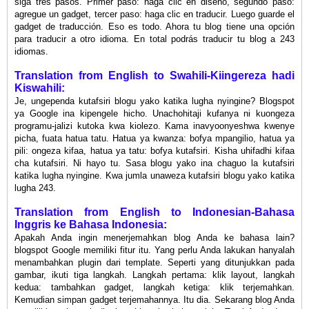
siga tres pasos. Primer paso: haga clic en diseño, segundo paso:
agregue un gadget, tercer paso: haga clic en traducir. Luego guarde el
gadget de traducción. Eso es todo. Ahora tu blog tiene una opción
para traducir a otro idioma. En total podrás traducir tu blog a 243
idiomas.
Translation
from
English to Swahili-Kiingereza hadi
Kiswahili:
Je, ungependa kutafsiri blogu yako katika lugha nyingine? Blogspot
ya Google ina kipengele hicho. Unachohitaji kufanya ni kuongeza
programu-jalizi kutoka kwa kiolezo. Kama inavyoonyeshwa kwenye
picha, fuata hatua tatu. Hatua ya kwanza: bofya mpangilio, hatua ya
pili: ongeza kifaa, hatua ya tatu: bofya kutafsiri. Kisha uhifadhi kifaa
cha kutafsiri. Ni hayo tu. Sasa blogu yako ina chaguo la kutafsiri
katika lugha nyingine. Kwa jumla unaweza kutafsiri blogu yako katika
lugha 243.
Translation
from
English to Indonesian-Bahasa
Inggris ke Bahasa Indonesia:
Apakah Anda ingin menerjemahkan blog Anda ke bahasa lain?
blogspot Google memiliki fitur itu. Yang perlu Anda lakukan hanyalah
menambahkan plugin dari template. Seperti yang ditunjukkan pada
gambar, ikuti tiga langkah. Langkah pertama: klik layout, langkah
kedua: tambahkan gadget, langkah ketiga: klik terjemahkan.
Kemudian simpan gadget terjemahannya. Itu dia. Sekarang blog Anda