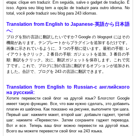
etapa: clique em traduzir. Em seguida, salve o gadget de tradução. É
isso. Agora seu blog tem a opção de traduzir para outro idioma. No
total, você pode traduzir seu blog para 243 idiomas.
Translation
from
English to Japanese-英語から日本語
へ:
ブログを別の言語に翻訳したいですか? Google の blogspot にはその
機能があります。テンプレートからプラグインを追加するだけです。
画像に示されているように、3 つの手順に従います。最初の手順: レ
イアウトをクリック、2 番目の手順: ガジェットを追加、3 番目の手
順: 翻訳をクリック。次に、翻訳ガジェットを保存します。これで完
了です。これで、ブログに別の言語に翻訳するオプションが追加され
ました。合計で、ブログを 243 の言語に翻訳できます。
Translation
from
English to Russian-с английского
на русский:
Хотите перевести свой блог на другой язык? Блогспот Google
имеет такую ​​функцию. Все, что вам нужно сделать, это добавить
плагин из шаблона. Как показано на рисунке, выполните три шага.
Первый шаг: нажмите макет, второй шаг: добавьте гаджет, третий
шаг: нажмите «Перевести». Затем сохраните гаджет перевода.
Вот и все. Теперь ваш блог можно перевести на другой язык.
Всего вы можете перевести свой блог на 243 языка.