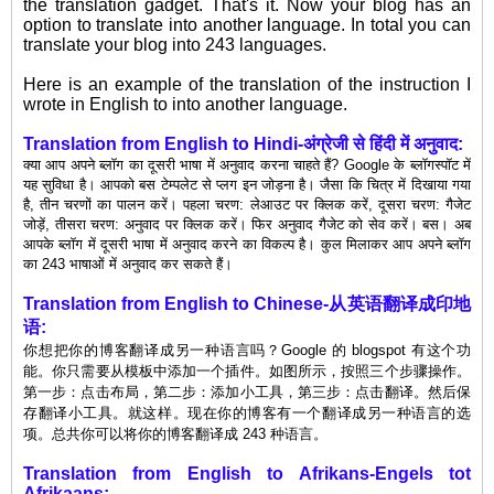
the translation gadget. That's it. Now your blog has an
option to translate into another language. In total you can
translate your blog into 243 languages.
Here is an example of the translation of the instruction I
wrote in English to into another language.
Translation from English to Hindi-अंग्रेजी से हिंदी में अनुवाद:
क्या आप अपने ब्लॉग का दूसरी भाषा में अनुवाद करना चाहते हैं? Google के ब्लॉगस्पॉट में
यह सुविधा है। आपको बस टेम्पलेट से प्लग इन जोड़ना है। जैसा कि चित्र में दिखाया गया
है, तीन चरणों का पालन करें। पहला चरण: लेआउट पर क्लिक करें, दूसरा चरण: गैजेट
जोड़ें, तीसरा चरण: अनुवाद पर क्लिक करें। फिर अनुवाद गैजेट को सेव करें। बस। अब
आपके ब्लॉग में दूसरी भाषा में अनुवाद करने का विकल्प है। कुल मिलाकर आप अपने ब्लॉग
का 243 भाषाओं में अनुवाद कर सकते हैं।
Translation
from
English to Chinese-从英语翻译成印地
语:
你想把你的博客翻译成另一种语言吗？Google 的 blogspot 有这个功
能。你只需要从模板中添加一个插件。如图所示，按照三个步骤操作。
第一步：点击布局，第二步：添加小工具，第三步：点击翻译。然后保
存翻译小工具。就这样。现在你的博客有一个翻译成另一种语言的选
项。总共你可以将你的博客翻译成 243 种语言。
Translation
from
English to Afrikans-Engels tot
Afrikaans: