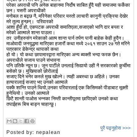
परेका अपराधी पनि अनेक बाहानमा निर्दोष साबित हुँदै यही समाजमा फर्केका
छन। यसरी अपराधीको
मनोबल त बढ्छ नै, मरिनेका परिवार यस्तो लाचारी कानुनी प्रक्रिया देखेर
मरे तुल्य हुन्छन्। परिवारको
आशा हुँदो हो, एकपटक अपराधी समातिएला,सजाएको भागि दार बन्ला र
मरेको आत्माले शान्त पाउला।
तर उनीहरुसंग मरेकाको आत्म शान्त पार्न तर्पण पानी बाहेक केही हुदैन।
माओवादी जनयुद्धमा मारिएका हजारौं कथा मध्ये २०६१ साउन २७ गते मरिने
पत्रकार डेकेन्द्र थापाको कथा
हो यो। यो कथा छापामारद्वारा मारिएका अन्य ब्यक्ती भन्दा फरक छैन।
अपराधीले सजाय पाउने संभावना
पनि उतिकै न्यून छ। जुन पार्टीले उनलाई सिद्यायो उही नै सरकारको कुर्चीमा
बसेको छ। मुखियाको छोरोलाई
सजाए दिने भनेर कस्ले मुख खोल्ने। त्यही अबस्था छ अहिले। उनका
हत्यारालाई सजाए भए उनको आत्माले
पक्कै शान्ति पाउने थियो,उनका परिवारलाई एक किसिमको पीडाबाट मूक्ती
हुनेथियो। उनको आत्माले
छिटै शान्ती पाओस भन्नका निम्ती कान्तीपूरमा छापिएको उनको कथा
तपाईहरू बिच बाड्न चाहान्छु।
पुरै पढ्नुहोस >>>
Posted by:
nepalean