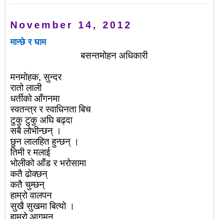
November 14, 2012
मान्छे र घाम
बसन्तमोहन
अधिकारी
मनमोहक
सुन्दर
,
रातो
लाली
धर्तीको
आँगनमा
स्वतन्त्र
र
स्वाधिनता
बिच
टुकु
टुकु
अघि
बढ्दा
सबै
लोभीन्छन्
।
छुन
लालहित
हुन्छन्
।
तिमी
र
मलाई
भोलीको
आँड
र
भरोसामा
कतै
ढोक्छन्
कतै
चुम्छन्
हाम्रो
वालपन
सुखै
सुखमा
बित्यो
।
हाम्रो
आगमन