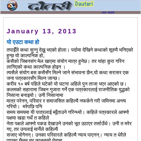
January 13, 2013
यो एउटा कथा हो
तपाईँले कथा सुन्नु देख्नु भएको होला। पर्दामा देखिने कथाको शूरुमै भनिएको
हुन्छ यो काल्पनिक हो,
कसैको जिबनसंग मेल खाएमा संयोग मात्र हुनेछ। तर यांहा कुरा गरिन
लागिएको कथा काल्पनिक होइन ।
त्यसैले संयोग बस कसैसँग मिल्ने जाने संभावना छैन,यो कथा सरासर एक
जना पत्रकारसँग मिल्न जान्छ।
करीव १० बर्ष पहिले घटेको यो घटना अहिले पुन ताजा भएर आएको छ।
कलमको सहारामा जिबन गुजारा गर्ने एक पत्रकारलाई राजनीतिक युद्धको
निसाना बनाइयो। उनी निसानामा
मात्र परेनन्, परिवार र समाजसित कहिल्यै नफर्कने गरी जमिनमा अन्त्य
गरियो। मरेपछि पनि
समय समयमा यी पात्रलाई ब्यूँताउने गरिन्थ्यो। कहिले पत्रकारले आफ्नो
पक्षमा खडा गर्थे त कहिले
नेता पक्षले आफ्नो पकड देखाउने उनको भूत उठाएर तर्साउँथे। उनी त मरेर
गए, तर उनलाई मार्नेले कहिल्यै
सजाए भोगेनन्। उनका परिवारले कहिल्यै न्याय पाएनन्। न्याय त धेरैले
पाएका छैनन तर कानुनको घेरामा