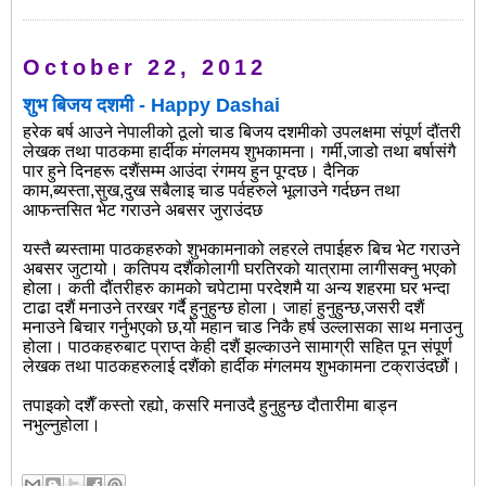
October 22, 2012
शुभ बिजय दशमी - Happy Dashai
हरेक बर्ष आउने नेपालीको ठूलो चाड बिजय दशमीको उपलक्षमा संपूर्ण दौंतरी
लेखक तथा पाठकमा हार्दीक मंगलमय शुभकामना। गर्मी,जाडो तथा बर्षासंगै
पार हुने दिनहरू दशैंसम्म आउंदा रंगमय हुन पूग्दछ। दैनिक
काम,ब्यस्ता,सुख,दुख सबैलाइ चाड पर्वहरुले भूलाउने गर्दछन तथा
आफन्तसित भेट गराउने अबसर जुराउंदछ
यस्तै ब्यस्तामा पाठकहरुको शुभकामनाको लहरले तपाईहरु बिच भेट गराउने
अबसर जुटायो। कतिपय दशैंकोलागी घरतिरको यात्रामा लागीसक्नु भएको
होला। कती दौंतरीहरु कामको चपेटामा परदेशमै या अन्य शहरमा घर भन्दा
टाढा दशैं मनाउने तरखर गर्दै हुनुहुन्छ होला। जाहां हुनुहुन्छ,जसरी दशैं
मनाउने बिचार गर्नुभएको छ,यो महान चाड निकै हर्ष उल्लासका साथ मनाउनु
होला। पाठकहरुबाट प्राप्त केही दशैं झल्काउने सामाग्री सहित पून संपूर्ण
लेखक तथा पाठकहरुलाई दशैंको हार्दीक मंगलमय शुभकामना टक्राउंदछौं।
तपाइको दशैँ कस्तो रह्यो, कसरि मनाउदै हुनुहुन्छ दौतारीमा बाड्न
नभुल्नुहोला।