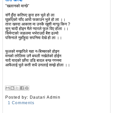
"खलानको मान्छे"
संगै हुँदा कतिपए कुरा हरु भुले हो ला
घुर्काएको याँद आयो फकाउन भुले हो ला ।।
तारा खस्दा आकाश मा उनकै खुशी माग्छु किन ?
सुन् चादी होइन मैले प्यारले फुल दिए होला ।।
सिमेन्टको जङलमा भर्भराउदो बैश ढल्यो
पसिनाले नुहाँहुदा सपनिमा देखे हो ला ।।
फुलको मन्झरिले यहा न-बिच्काको होइन
मनको तरेलिमा उनै बयली नखेलेको होईन
यादै यादको छाँया उडि बादल बन्छ गगनमा
आफैलाई भुले कती सधै उनलाई सम्झे होला ।।
Posted by:
Dautari Admin
1 Comments