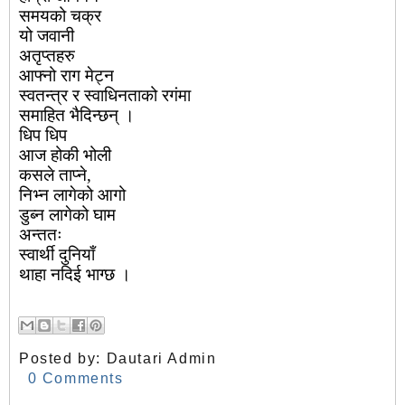
समयको
चक्र
यो
जवानी
अतृप्तहरु
आफ्नो
राग
मेट्न
स्वतन्त्र
र
स्वाधिनताको
रगंमा
समाहित
भैदिन्छन्
।
धिप
धिप
आज
होकी
भोली
कसले
ताप्ने
,
निभ्न
लागेको
आगो
डुब्न
लागेको
घाम
अन्ततः
स्वार्थी
दुनियाँ
थाहा
नदिई
भाग्छ
।
Posted by:
Dautari Admin
0 Comments