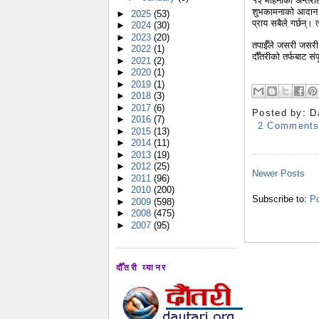
१२ महिनाको अन्तरालम
शुभकामनाको आदान प्र
►
2025
(53)
प्राय सबैले गर्छन्।
►
2024
(30)
►
2023
(20)
तपाईँले जसरी जसरी 
►
2022
(1)
दौँतरीको तर्फबाट संपू
►
2021
(2)
►
2020
(1)
►
2019
(1)
►
2018
(3)
►
2017
(6)
Posted by:
D
►
2016
(7)
2 Comment
►
2015
(13)
►
2014
(11)
►
2013
(19)
►
2012
(25)
Newer Posts
►
2011
(96)
►
2010
(200)
Subscribe to:
Po
►
2009
(598)
►
2008
(475)
►
2007
(95)
दौँतरी व्यानर