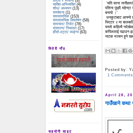
विरोध र भर्त्सना
(5)
‘यति साना नानीहरुले
व्यक्ति-अभिव्यक्ति
(4)
पसिना पुछ्दै महेन्द्
शोध/ अध्ययन
(13)
समबेदना
(1)
बनायो ।’
समसामयिक
(153)
धनकुटाबाट आफ्नो छो
समसामयिक विश्लेषण
(58)
थिएटर २ मा बालबाल
समाचार/ टिपोट
(78)
यस्तो कहिल्यै नदेख
संस्मरण/ नियात्रा
(17)
कपिललाई पढाउन इटह
हाँसो-ठट्टा/ व्यङ्ग्य
(63)
नाटक मञ्चन हुने 
मितेरी गाँउ
Posted by:
Y
1 Comment
April 28, 2
गाउँखाने कथ
सहयोगी साइट