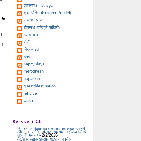
एकलव्य ( Eklavya)
कृष्ण पौडेल (Krishna Paudel)
, के
कृष्णपक्ष थापा
खेमनाथ (बन्दिपुरे माहिलो)
ा।
ठरकि दादा
पीजी
पन
ा।
'बिर्खे माईला'
basu
happy days
merodhesh
nepalean
quest4destination
rahulvai
waka
Ratopati 11
‘हेभीवेट’ उम्मेदवारका क्षेत्रमा उच्च तहका प्रहरी
अधिकृत खटिने, जीतपुर सिमरामा नदीजन्य पदार्थ
तस्करी भयावह
- 2/2/2026
वैदेशिक हुलाक भन्सार शाखामा कार्यरत