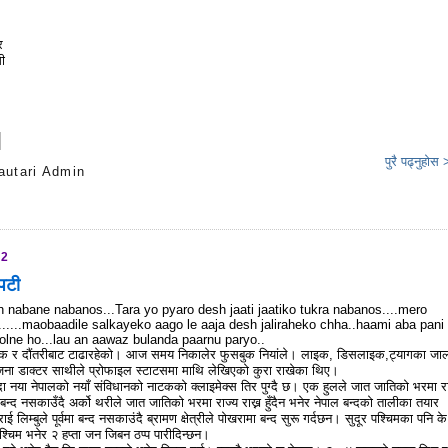
र
ी
पुरै पढ्नुहोस
autari Admin
s
12
पटी
nabane nabanos...Tara yo pyaro desh jaati jaatiko tukra nabanos....mero
......maobaadile salkayeko aago le aaja desh jaliraheko chha..haami aba pani
Bolne ho...lau an aawaz bulanda paarnu paryo..
ुक र दौंतरीबाट टाढारहेको। आज समय निकालेर फुसबुक नियांले। लाइक, डिसलाइक,ट्यागका जा
ना डाक्टर साथीले प्रोफाइल स्टाटसमा माथि लेखिएको कुरा राखेका थिए।
दा नया नेपालको नयाँ संविधानको नाटकको क्लाइमेक्स तिर पुग्दै छ। एक हुलले जात जातिको भरमा रा
पाल बन्द नसकाउँदै अर्को थरीले जात जातिको भरमा राज्य राख्न हुँदैन भनेर नेपाल बन्दको तालीका तयार
ाई लिम्बुले पूर्वमा बन्द नसकाउंदै ब्रामण क्षेत्रीले पोखरामा बन्द सुरू गर्दछन। सुदूर पश्चिमका पनि के
्चिम भनेर २ हप्ता जन जिबन ठप्प पारीदिन्छन।