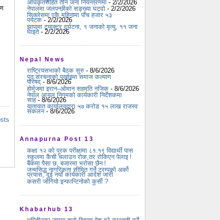
अधिकृतसहित तीन जना नियन्त्रणमा
- 2/2/2026
रण
नेपालमा जलपन्छीको सङ्ख्या घट्दो
- 2/2/2026
सिक्लेसमा एकै महिनामा पाँच हजार ५३
पर्यटक
- 2/2/2026
झापामा ट्र्याक्टर दुर्घटना, १ जनाको मृत्यु, ११ जना
घाइते
- 2/2/2026
Nepal News
राष्ट्रियसभाको बैठक सुरु
- 8/6/2026
पुन:संरचनाको पर्खाइमा समाज कल्याण
परिषद्
- 8/6/2026
होर्मुजमा इरान–ओमान सहमति नजिक
- 8/6/2026
नेपाल आयल निगमको कार्यकारी निर्देशकमा
साह
- 8/6/2026
यातायात कार्यालयद्वारा ५७ करोड १५ लाख राजस्व
संकलन
- 8/6/2026
osts
Annapurna Post 13
कक्षा १२ को पूरक परीक्षामा ८१.१९ विद्यार्थी पास
स्कुलमा कैंची चलाउन रोक,तर रोकिएन पेलाइ !
बैंकमा पैसा छ, बजारमा भरोसा छैन !
जन्मसिद्ध नागरिकता सीमित गर्ने ट्रम्पको अर्को
प्रयास, दुई नयाँ कार्यकारी आदेश जारी
कसरी जोगियो इन्फान्टिनोको कुर्सी ?
Khabarhub 13