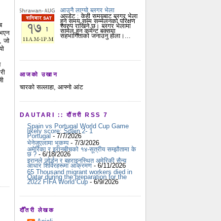
आउनै लाग्यो ब्लगर भेला
अपडेट : केही समयबाट ब्लगर भेला
हुने समय सम्म सम्मेलनको परिक्षण
ब
स्वरुप राखिने छ। ब्लगर भेलामा
सामेल हुन कमेन्ट बक्समा
 भएन
सहभागिताको जनाउनु होला।...
, जो
यो
न
ारी
आजको उखान
जी
चारको सल्लाहा, आफ्नो आंट
DAUTARI :: दौंतरी RSS 7
Spain vs Portugal World Cup Game
likely score: Spain 2- 1
Portugal
- 7/7/2026
भेनेजुएलामा भूकम्प
- 7/3/2026
अमेरिका र इरानबीचको १४-सूत्रीय सम्झौतामा के
छ ?
- 6/18/2026
इरानले जोर्डन र बहराइनस्थित अमेरिकी सैन्य
आधार शिविरहरूमा आक्रमण
- 6/11/2026
65 Thousand migrant workers died in
Qatar during the preparation for the
2022 FIFA World Cup
- 6/9/2026
दौँतरी लेखक