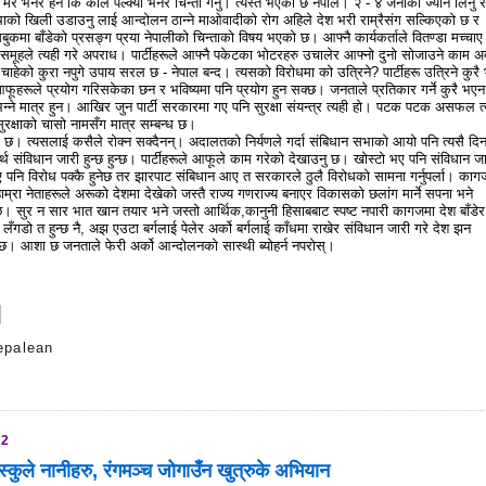
छे मरे भनेर हैन कि काल पल्क्यो भनेर चिन्ता गर्नु। त्यस्तै भएको छ नेपाल। २ - ४ जनाको ज्यान लिनु र
थाको खिली उडाउनु लाई आन्दोलन ठान्ने माओवादीको रोग अहिले देश भरी राम्रैसंग सल्किएको छ र
ुकमा बाँडेको प्रसङ्ग प्रया नेपालीको चिन्ताको विषय भएको छ। आफ्नै कार्यकर्ताले वितण्डा मच्चाए
ो समूहले त्यही गरे अपराध। पार्टीहरूले आफ्नै पकेटका भोटरहरु उचालेर आफ्नो दुनो सोजाउने काम अ
ाहेको कुरा नपुगे उपाय सरल छ - नेपाल बन्द। त्यसको विरोधमा को उत्रिने? पार्टीहरू उत्रिने कुरै
आफूहरूले प्रयोग गरिसकेका छन र भविष्यमा पनि प्रयोग हुन सक्छ। जनताले प्रतिकार गर्ने कुरै भएन
ै भन्ने मात्र हुन। आखिर जुन पार्टी सरकारमा गए पनि सुरक्षा संयन्त्र त्यही हो। पटक पटक असफल त्
ुरक्षाको चासो नामसँग मात्र सम्बन्ध छ।
छ। त्यसलाई कसैले रोक्न सक्दैनन्। अदालतको निर्यणले गर्दा संबिधान सभाको आयो पनि त्यसै दि
थ संविधान जारी हुन्छ हुन्छ। पार्टीहरूले आफूले काम गरेको देखाउनु छ। खोस्टो भए पनि संविधान ज
भए पनि विरोध पक्कै हुनेछ तर झारपाट संबिधान आए त सरकारले ठुलै विरोधको सामना गर्नुपर्ला। काग
े हाम्रा नेताहरूले अरूको देशमा देखेको जस्तै राज्य गणराज्य बनाएर विकासको छलांग मार्ने सपना भने
। सुर न सार भात खान तयार भने जस्तो आर्थिक,कानुनी हिसाबबाट स्पष्ट नपारी कागजमा देश बाँडेर
 लँगडो त हुन्छ नै, अझ एउटा बर्गलाई पेलेर अर्को बर्गलाई काँधमा राखेर संविधान जारी गरे देश झन
छ। आशा छ जनताले फेरी अर्को आन्दोलनको सास्थी ब्योहर्न नपरोस्।
epalean
s
12
स्कुले नानीहरु, रंगमञ्च जोगाउँन खुत्रुके अभियान