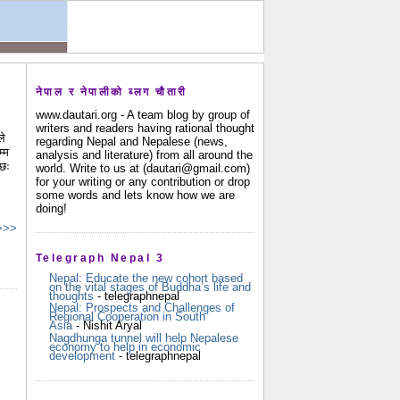
नेपाल र नेपालीको ब्लग चौतारी
www.dautari.org - A team blog by group of
writers and readers having rational thought
ले
regarding Nepal and Nepalese (news,
म्म
analysis and literature) from all around the
 छः
world. Write to us at (dautari@gmail.com)
for your writing or any contribution or drop
some words and lets know how we are
doing!
 >>>
Telegraph Nepal 3
Nepal: Educate the new cohort based
on the vital stages of Buddha’s life and
thoughts
- telegraphnepal
Nepal: Prospects and Challenges of
Regional Cooperation in South
Asia
- Nishit Aryal
Nagdhunga tunnel will help Nepalese
economy to help in economic
development
- telegraphnepal