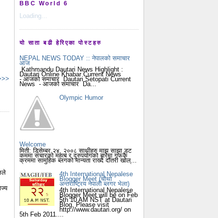
BBC World 6
Loading...
यो साता बढी हेरिएका पोस्टहरु
NEPAL NEWS TODAY :: नेपालको समाचार
आज
Kathmandu Dautari News Highlight :
Dautari Online Khabar Current News
 >>>
- आजको समाचार Dautari Setopati Current
News - आजको समाचार Da...
Olympic Humor
Welcome
मिती: डिसेम्बर २४, २००८ साथीहरु माझ साझा डट
कममा संचारको महत्ब र दुरुपयोगको बारेमा गफकै
क्रममा सामुहिक ब्लगको मान्यता राख्दै दौंतरी खोल्...
लले
4th International Nepalese
Blogger Meet (चौथो
अन्तराष्ट्रिय नेपाली ब्लगर भेला)
ज्य
4th International Nepalese
Blogger Meet will be on Feb
5th 10 AM NST at Dautari
Blog. Please visit
http://www.dautari.org/ on
5th Feb 2011....