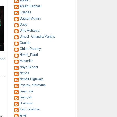
Anjali...
Anjan Banbasi
Chanaa
Dautari Admin
Deep
Dilip Acharya
Dinesh Chandra Panthy
Gaalab
Girish Pandey
Himal_Paari
 >>>
Maverick
Naya Bihani
Nepal!
Nepali Highway
Postak_Shrestha
Saan_dai
Samyak
Unknown
Yatri Shekhar
आश्मा
कथा