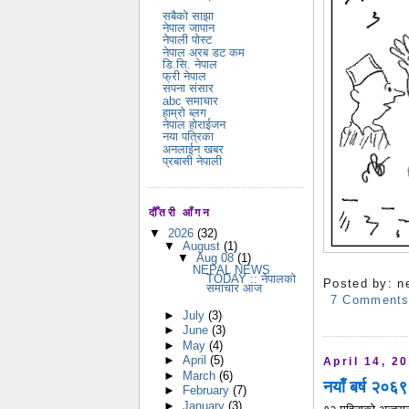
सबैको साझा
नेपाल जापान
नेपाली पोस्ट
नेपाल अरब डट कम
डि.सि. नेपाल
फ्री नेपाल
सपना संसार
abc समाचार
हाम्रो ब्लग
नेपाल होराईजन
नया पत्रिका
अनलाईन खबर
प्रबासी नेपाली
दौँतरी आँगन
▼
2026
(32)
▼
August
(1)
▼
Aug 08
(1)
NEPAL NEWS
TODAY :: नेपालको
Posted by:
n
समाचार आज
7 Comment
►
July
(3)
►
June
(3)
►
May
(4)
►
April
(5)
April 14, 2
►
March
(6)
नयाँ बर्ष २०६९
►
February
(7)
►
January
(3)