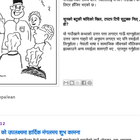
लिएर हाँजिर भएको छ।
सुनको बटुकी चांदिको खिल, टपटप टिपी सुटुक्क निल्
हो?
यो गाउँखाने कथाको उत्तर पत्ता लगाएर गाऊँ माग्नुहोल
उत्तर जान्न गाह्रो परे अनुमान लगाएर भए पनि रमाईलो
लिनुहोला। नेपाली भाषा र सामाजिक जीवनको मौलिक
झल्काउने अन्य रमाईला सामग्री भए , प्रस्तुत गर्नुहोल
epalean
s
012
 को उपलक्ष्यमा हार्दिक मंगलमय शुभ कामना