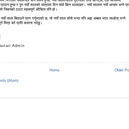
ा भित्ताको क्यालेन्डर फेर्न समय हुन्छ, नयाँ क्यालेन्डरले पुरानोको ठाउँ ओगट्छ, एक आपसमा
दान हुन्छ र पुन नयाँ सालको यात्रामा दिन चर्या बित्न थाल्दछन। नयाँ सालमा नयाँ आयाम थप्ने प्
 त्यो जिबनको एउटा महत्वपूर्ण औचित्य पनि हो।
नयाँ साल बिताउने प्रण गर्नुभएको छ, यो नयाँ साल सोचे भन्दा पनि अझ अब्बल भएर जाओस् भन्ने
र्ण मित्र बर्ग प्रति कामना गर्दछु।
autari Admin
s
Home
Older P
sts (Atom)