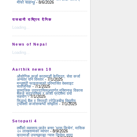
माफी चाहान्छु
- 8/6/2026
राजधानी राष्ट्रिय दैनिक
Loading...
News of Nepal
Loading...
Aarthik news 10
औद्योगिक कर्जा काठमाडौं केन्द्रित, सेवा कर्जा
अन्यत्र पनि विस्तार
- 7/1/2025
मन्जुश्री फाइनान्सको परिमार्जित वेबसाइट
सार्वजनिक
- 7/1/2025
सामाजिक उत्तरदायित्वअन्तर्गत मुक्तिनाथ विकास
बैंकले सुदूरपश्चिम र कोशी प्रदेशमा गर्‍यो
सहयोग
- 7/1/2025
सिद्धार्थ बैंक र सिप्रदी ट्रेडिङबीच विद्युतीय
ट्याक्सी कर्जासम्बन्धी सम्झौता
- 7/1/2025
Setopati 4
वर्षौंको व्यवसाय छाडेर बनाए 'थारू किचेन', मासिक
२० लाखसम्मको व्यापार
- 8/9/2026
काठमाडौं उपत्यकाका ग्यास डिपोमा सादा