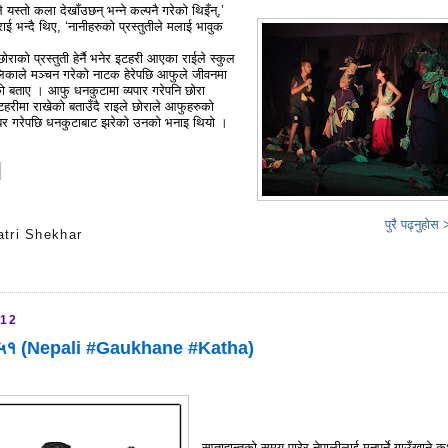
 यस्तो कला देखाँउछन् भन्ने कल्पनै गरेको थिइँन्,’
र राई भन्दै थिए, ‘नानीहरुको प्रस्तुतीले मलाई भावुक
राको प्रस्तुती हेर्नै भनेर इटहरी आएका राईले स्कुल
िकाले मञ्चन गरेको नाटक हेरेपछि आफुले जीवनमा
ेको बताए । आफु धनकुटामा व्यपार गरेपनि छोरा
रीमा राखेको बताउँदै राइले छोराले आफुहरुको
खबर गरेपछि धनकुटाबाट झरेको उनको भनाइ थियो ।
पुरै पढ्नुहोस
atri Shekhar
s
012
ा ५१ (Nepali #Gaukhane #Katha)
सप्ताहान्तको समय पारेर नेपालीलाई मनपर्ने गाउँखाने 