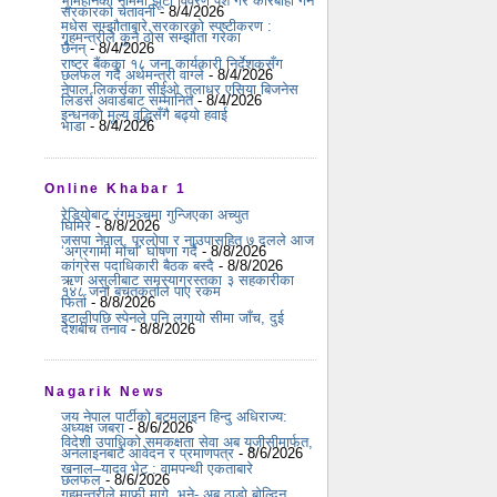
भूमिहीनका नाममा झूटो विवरण पेश गरे कारबाही गर्ने
सरकारको चेतावनी
- 8/4/2026
मधेस सम्झौताबारे सरकारको स्पष्टीकरण :
गृहमन्त्रीले कुनै ठोस सम्झौता गरेका
छैनन्
- 8/4/2026
राष्ट्र बैंकका १८ जना कार्यकारी निर्देशकसँग
छलफल गर्दै अर्थमन्त्री वाग्ले
- 8/4/2026
नेपाल लिकर्सका सीईओ तुलाधर एसिया बिजनेस
लिडर्स अवार्डबाट सम्मानित
- 8/4/2026
इन्धनको मूल्य वृद्धिसँगै बढ्यो हवाई
भाडा
- 8/4/2026
Online Khabar 1
रेडियोबाट रंगमञ्चमा गुन्जिएका अच्युत
घिमिरे
- 8/8/2026
जसपा नेपाल, प्रलोपा र नाउपासहित ७ दलले आज
‘अग्रगामी मोर्चा’ घोषणा गर्दै
- 8/8/2026
कांग्रेस पदाधिकारी बैठक बस्दै
- 8/8/2026
ऋण असुलीबाट समस्याग्रस्तका ३ सहकारीका
१४८ जना बचतकर्ताले पाए रकम
फिर्ता
- 8/8/2026
इटालीपछि स्पेनले पनि लगायो सीमा जाँच, दुई
देशबीच तनाव
- 8/8/2026
Nagarik News
जय नेपाल पार्टीको बटमलाइन हिन्दु अधिराज्य:
अध्यक्ष जबरा
- 8/6/2026
विदेशी उपाधिको समकक्षता सेवा अब यूजीसीमार्फत,
अनलाइनबाटै आवेदन र प्रमाणपत्र
- 8/6/2026
खनाल–यादव भेट : वामपन्थी एकताबारे
छलफल
- 8/6/2026
गृहमन्त्रीले माफी मागे, भने- अब ठाडो बोल्दिन,