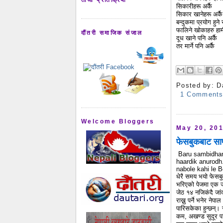
सिकारीहरू अर्कै
सिकार खानेहरू अर्कै
बन्दुकमा प्रयोग हुने 
फालिने खोकाहरु हाम
दौंतरी समाजिक संजाल
दूध खाने पनि अर्कै
तर मार्ने पनि अर्कै
Posted by:
D
1 Comment
Welcome Bloggers
May 20, 20
फेसबुकबाट सा
Baru sambidhan 
haardik anurodh
nabole kahi le 
धेरै समय भयो फेसब
भरिएको पेजमा एक ज
जेठ १४ नजिकंदै जां
राख्नु पर्ने भनेर ने
पारिसकेका हुन्छन्। र
कम, अखण्ड सुदूर पश