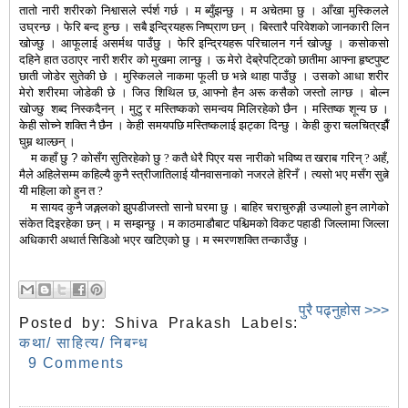
तातो नारी शरीरको निश्वासले र्स्पर्श गर्छ । म ब्युँझन्छु । म अचेतमा छु । आँखा मुस्किलले
उघ्रन्छ । फेरि बन्द हुन्छ । सबै इन्द्रियहरू निष्प्राण छन् । बिस्तारै परिवेशको जानकारी लिन
खोज्छु । आफूलाई असर्मथ पाउँछु । फेरि इन्द्रियहरू परिचालन गर्न खोज्छु । कसोकसो
दहिने हात उठाएर नारी शरीर को मुखमा लान्छु । ऊ मेरो देब्रेपटि्टको छातीमा आफ्ना हृष्टपुष्ट
छाती जोडेर सुतेकी छे । मुस्किलले नाकमा फूली छ भन्ने थाहा पाउँछु । उसको आधा शरीर
मेरो शरीरमा जोडेकी छे । जिउ शिथिल छ
,
आफ्नो हैन अरू कसैको जस्तो लाग्छ । बोल्न
खोज्छु
शब्द निस्कदैनन् । मुटु र मस्तिष्कको समन्वय मिलिरहेको छैन । मस्तिष्क शून्य छ ।
केही सोच्ने शक्ति नै छैन । केही समयपछि मस्तिष्कलाई झट्का दिन्छु । केही कुरा चलचित्रझैँ
घुम्न थाल्छन् ।
म कहाँ छु
?
कोसँग सुतिरहेको छु
?
कतै धेरै पिएर यस नारीको भविष्य त खराब गरिन्
?
अहँ,
मैले अहिलेसम्म कहिल्यै कुनै स्त्रीजातिलाई यौनवासनाको नजरले हेरिनँ । त्यसो भए मसँग सुत्ने
यी महिला को हुन त
?
म सायद कुनै जङ्गलको झुपडीजस्तो सानो घरमा छु । बाहिर चराचुरुङ्गी उज्यालो हुन लागेको
संकेत दिइरहेका छन् । म सम्झन्छु । म काठमाडौबाट पश्चिमको विकट पहाडी जिल्लामा जिल्ला
अधिकारी अथार्त सिडिओ भएर खटिएको छु । म स्मरणशक्ति तन्काउँछु ।
पुरै पढ्नुहोस >>>
Posted by:
Shiva Prakash
Labels:
कथा/ साहित्य/ निबन्ध
9 Comments