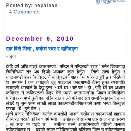
पुरै पढ्नुहोस >>>
Posted by:
nepalean
4 Comments
December 6, 2010
एक बित्ते भित्ता , कर्कश स्वर र दाम्जिङ्ग
- लूना
केहि वर्ष अघि मात्रै काठमाण्डौ ' मन्दिर नै मन्दिरको शहर ' भनेर बिश्वमाझ
चिनिन्थियो तर अब हिजो आजका कुरा हेर्नुस ! तितो सत्य हेर्नुस !!
काठमाण्डौ शहर 'कंक्रिट नै कंक्रिटको शहर ' मा परिणत हुदै छ। भैरहेको
छ धमाधम ! जब तपाइको दुइ पाइलाले काठमाण्डौ टेक्नु हुन्छ त्यसपछि
तपाइको आखाले के देख्नु हुन्छ ? घरै घर ! घरै घर !! हो , यहि घरै घर अर्थात
कंक्रिट नै कंक्रिटको शहर मेरो प्यारो काठमाण्डौमा जिबन बाचिरहेका
परिवारहरु मध्ये कुनै एक परिबार छ र त्यो परिबार संग सम्बन्धितहरुको कथा
लेख्दै छु जुन अन्य लाखौ लाख काठमाण्डौबासिहरुको कथा भन्दा बिल्कुल
फरक ' चै ' हुने छैन ।
धुन्चे बजार नजिकैका बस्नेत दम्पतीले आफ्नो बसोबास काठमाण्डौ शहरमा
केन्द्रित गरेको करिब १ बर्ष भयो । उनीहरुको साथमा एक सन्तान छ करुण
, ऊ सात मा पढ्दै छ । उनीहरु बस्ने अपार्टमेन्टको पहिलो तलामा
स्पोर्ट्सक्लब छ । बुबाले तयार गरिदिनुभएको हर्लिक्स पिएर उ स्पोर्ट्सक्लब