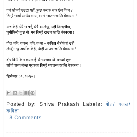
गर्न खोज्यो
एउटा यहाँ, हुन्छ फरक थाह छैन किन
?
तिम्रै छायाँ आउँछ माया, छानो छाउन
खालि
बेकारमा
!
अरु केही धेरै छ गर्नु
,
धेरै
छ लेख्नु
,
यही जिन्दगीमा
,
घुमीफिरी पुग्छ यो मन तिम्रै टाउन
खालि
बेकारमा !
गीत
पनि
,
गजल पनि
,
कथा
–
कविता सेरोफेरो उही
लेखुँ भन्छु अर्थोक केही
,
केही आउन्न
खालि
बेकारमा
!
दोष दिउँ किन कस्लाई छैन वसमा यो मनको तृष्णा
साँचो सत्य बोल्छ प्रकाश तिम्रै
ध्याउन्न
खालि
बेकारमा
!
डिसेम्बर ०१, २०१०।
Posted by:
Shiva Prakash
Labels:
गीत/ गजल/
कविता
8 Comments