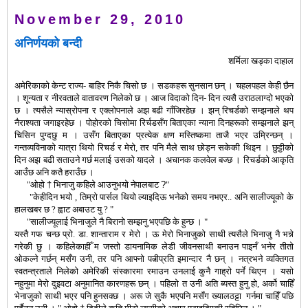
November 29, 2010
अनिर्णयको बन्दी
शर्मिला खड्का दाहाल
अमेरिकाको केन्ट राज्य
-
बाहिर निकै चिसो छ । सडकहरू सुनसान छन् । चहलपहल केही छैन
। शून्यता र नीरवताले वातावरण निलेको छ । आज विदाको दिन
-
दिन त्यसै उराठलाग्दो भएको
छ । त्यसैले न्यास्रोपना र एक्लोपनाले अझ बढी गाँजिरहेछ । झन् रिचर्डको सम्झनाले थप
नैराश्यता जगाइरहेछ । पोहोरको चिसोमा रिर्चडसँग बिताएका न्याना दिनहरूको सम्झनाले झन्
चिसिन पुग्दछु म । उसँग बिताएका प्रत्येक क्षण मस्तिष्कमा ताजै भएर उम्रिन्छन् ।
गन्तव्यविनाको यात्रा थियो रिचर्ड र मेरो
,
तर पनि मैले साथ छोड्न सकेकी थिइन । छुट्टीको
दिन अझ बढी सताउने गर्छ मलाई उसको यादले । अचानक कलवेल बज्छ । रिचर्डको आकृति
आउँछ अनि कतै हराउँछ ।
"
ओहो
†
भिनाजु कहिले आउनुभयो नेपालबाट
?
"
"
केहीदिन भयो
,
तिम्रो पार्सल थियो ल्याइदिऊ भनेको समय नभएर
..
अनि सालीज्यूको के
हालखबर छ
?
ह्वाट अबाउट यु
? "
"
सालीज्यूलाई भिनाजुले नै बिरानो सम्झनु भएपछि के हुन्छ ।
"
यस्तै गफ चन्छ प्रो
.
डा
.
शान्ताराम र मेरो । ऊ मेरो भिनाजुको साथी त्यसैले भिनाजु नै भन्ने
गरेकी छु । कहिलेकाहीँ म जस्तो डायनामिक लेडी जीवनसाथी बनाउन पाइनँ भनेर तीतो
ओकल्ने गर्छन् मसँग उनी
,
तर पनि आफ्नो पत्नीप्रति इमान्दार नै छन् । नत्रभने व्यक्तिगत
स्वतन्त्रताले निलेको अमेरिकी संस्कारमा रमाउन उनलाई कुनै गाह्रो पर्ने थिएन । यसो
नहुनुमा मेरो दुइवटा अनुमानित कारणहरू छन् । पहिलो त उनी अति ब्यस्त हुनु हो
,
अर्को चाहिँ
भेनाजुको साथी भएर पनि हुनसक्छ । अरू जे सुकै भएपनि मसँग ख्यालठट्टा
गर्नमा चाहिँ पछि