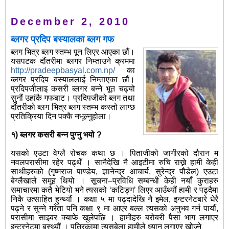
December 2, 2010
ब्लगर प्रदिप बस्यालका ब्लग गफ
ब्लग भित्र ब्लग स्तम्भ पून लिएर आएका छौं।
यसपटक दौंतरीमा ब्लगर निम्ताउने क्रममा
http://pradeepbasyal.com.np/
का
ब्लगर प्रदिप बस्याललाई निम्ताएका छौं।
प्रदिपजीलाइ कसरी ब्लगर बन्ने भूत चढ्यो
सुनौं उहांकै गफबाट। प्रदिपजीको ब्लग तथा
दौंतरीको ब्लग भित्र ब्लग स्तम्भ कस्तो लाग्छ
प्रतिक्रिया दिन पक्कै नभूल्नुहोला।
१) ब्लगर कसरी बन्न पुग्नु भयो ?
यसको एउटा वेग्लै रोचक कथा छ । पिताजीको जागीरको दौरान म
नवलपरासीमा रहेर पढ्थेँ । सानैदेखि नै आइटीमा रुचि राख्ने हामी केही
साथीहरुको (गृष्मराज पाण्डेय, ज्ञानेन्द्र आचार्य, सुरेन्द्र पौडेल) एउटा
बेग्लैखाले समूह थियो । सूचना–प्रविधि सम्बन्धी केही नयाँ कुराहरु
समाचारमा कतै भेटियो भने त्यसको ‘कटिङ्ग’ लिएर आउँथ्यौं हामी र पढ्दैमा
निकै उत्साहित हुन्थ्यौं । कक्षा ५ मा पढ्दादेखि नै इमेल, इन्टरनेटबारे धेरै
पढ्ने र सुन्ने गरेता पनि कक्षा ९ मा आएर बल्ल त्यसको अनुभव गर्न पायौं,
परासीमा साइबर क्याफे खुलेपछि । हामीहरु बरोबरी पैसा भाग लगाएर
इन्टरनेटमा बस्थ्यौं । पत्रिकामा त्यसबेला हामीले ध्यान लगाएर खोज्ने