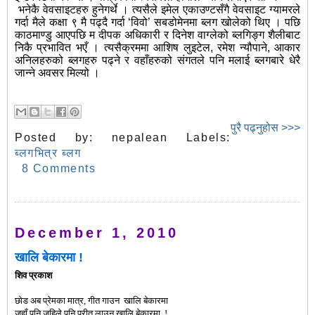
भनेकै वेवसाइटहरु हुनेगर्थे । त्यसैले इमेल एकाउण्टसँगै वेवसाइट ग्यामरले
गर्दा मैले कक्षा ९ मै पढ्दै गर्दा ‘विवो’ सबडोमेनमा ब्लग खोलेको थिए । पछि
काठमाण्डु आएपछि म दीपक अधिकारी र दिनेश वाग्लेको ब्लगिङ्ग शैलीबाट
निकै प्रभावित भएँ । त्यसैक्रममा आशिष लुइटेल, रमेश न्यौपाने, आकार
अनिलहरुको ब्लगहरु पढ्ने र वहाँहरुको संगतले पनि मलाई ब्लगबारे धेरै
जान्ने अवसर मिल्यो ।
पुरै पढ्नुहोस >>>
Posted by:
nepalean
Labels:
ब्लगभित्र ब्लग
8 Comments
December 1, 2010
खालि बेकारमा !
शिव प्रकाश
छोड अब प्रेमका मात्र
,
गीत गाउन खालि बेकारमा
जहाँ पनि जहिले पनि प्रीत लाउन
खालि बेकारमा
!