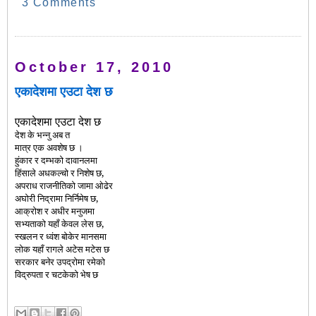
3 Comments
October 17, 2010
एकादेशमा एउटा देश छ
एकादेशमा एउटा देश छ
देश के भन्नु अब त
मात्र एक अवशेष छ ।
हुंकार र दम्भको दावानलमा
हिंसाले अधकल्चो र निशेष छ,
अपराध राजनीतिको जामा ओढेर
अघोरी निद्रामा निर्निमेष छ,
आक्रोश र अधीर मनुजमा
सभ्यताको यहाँ केवल लेस छ,
स्खलन र ध्वंश बोकेर मानसमा
लोक यहाँ रागले अटेस मटेस छ
सरकार बनेर उपद्रोमा रमेको
विद्रुपता र चटकेको भेष छ