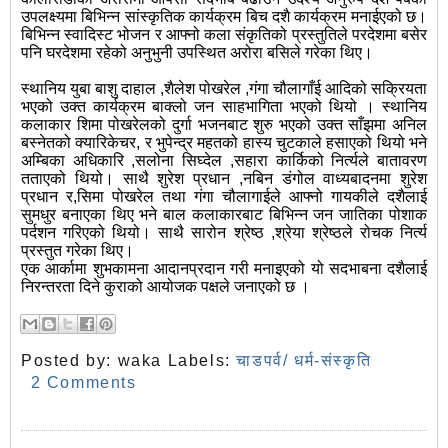
उपलक्ष्यमा बिभिन्न सांस्कृतिक कार्यक्रम बिच दशै कार्यक्रम मनाईएको छ।
बिभिन्न स्वादिस्ट भोजन र आफ्नो कला संकृतिको प्रस्तुतिले परदेशमा बसेर
पनि घरदेशमा रहेको अनुभुनी उपस्थित अरोरा बसिले गरेका थिए।
स्थानिय युबा बाशु दाहाल ,शैलेश पोखरेल ,गंगा चौलागाँई आदिको सक्रियता
भएको उक्त कार्यक्रम बाक्लो जन साहभागिता भएको थियो । स्थानिय
कलाकार शिमा पोखरेलको दुर्गा भजनबाट शुरु भएको उक्त साँझमा अनिल
बस्नेतको क्यारिकेचर, र भुपेन्द्र महतको हास्य चुटकाले हसाएको थियो भने
अम्बिका अधिकारि ,सलोना सिघ्देल ,सहारा कार्किको निर्त्यले बातावरण
तताएको थियो। साथै शुरेश प्रधान ,नबिन डंगोल वाध्यबादनमा शुरेश
प्रधान र,सिमा पोखरेल तथा गंगा चौलागाईले आफ्नो गायकीले दशैलाई
सुमधुर बनाएका थिए भने बाल कलाकारबाट बिभिन्न जन जातिका पोशाक
पर्दशन गरिएको थियो। साथै सारोन श्रेष्ठ ,श्रेया श्रेष्ठले रोचक निर्त्य
प्रस्तुत गरेका थिए।
एक आर्कामा शुभकामना आदानप्रदान गरी मनाइएको यो सदभाबना दशैलाई
निरन्तरता दिने कुराको आयोजक पक्षले जनाएको छ ।
Posted by:
waka
Labels:
चाडपर्व/ धर्म-संस्कृति
2 Comments