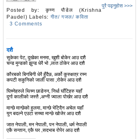
पुरै पढ्नुहोस >>>
Posted by:
कृष्ण पौडेल (Krishna
Paudel)
Labels:
गीत/ गजल/ कविता
3 Comments
दशै
सुकेका पेट, दुखेका मनमा, खुशी बोकेर आउ दशै
चन्ड मुन्डको झुन्ड धेरै भो ,लात ठोकेर आउ दशै
कौरबको बिगबिगी धेरै हुँदैछ, अर्को कुरुक्षत्र रच्न
कपटी सकुनिको जाली पासा ,रोकेर आउ दशै
घिच्नेहरुले थिच्न छाडेनन, निर्धा घाँटिहरु यहाँ
दुर्गा कालीको जस्तै ,अग्नी ज्वाला पोखेर आउ दशै
मान्छे मान्छेको हुलमा, मान्छे भेटिदैन अचेल यहाँ
युग बदल्ने एउटा सच्चा मान्छे खोजेर आउ दशै
जात नेपाली, मन नेपाली, पन नेपाली, धर्म नेपाली
एकै सन्तान, एकै घर ,सदभाब रोपेर आउ दशै