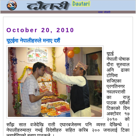
October 20, 2010
यूएईमा नेपालीहरुले मनाए दशैं
यूएई
नेपाली पोषाक
दौरा सुरुवाल
अनि ढाका
टोपिमा
सजिएका
प्रगतिनगर
नवलपरासी
का राजु
पाठक दशैंको
टिकाको दिन
अक्टोवर १७
२०१० को
साँझ सात वजेदेखि राती एघारबजेसम्म पनि व्यस्त देखिन्थे ।
नेपालीहरुमात्र नभई विदेशीहरु सहित करिब २०० जनालाई टिका
लगाईदिएको बताए पाठकले ।