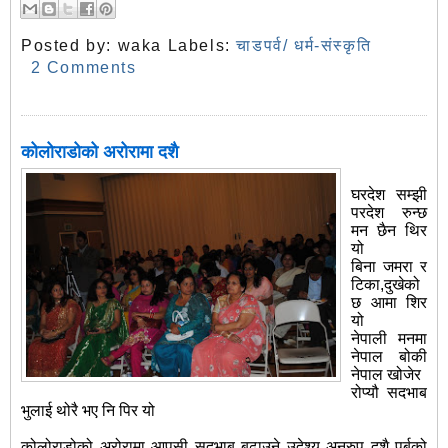
Posted by:
waka
Labels:
चाडपर्व/ धर्म-संस्कृति
2 Comments
कोलोराडोको अरोरामा दशै
घरदेश सम्झी
परदेश रुन्छ
मन छैन थिर
यो
बिना जमरा र
टिका,दुखेको
छ आमा शिर
यो
नेपाली मनमा
नेपाल बोकी
नेपाल खोजेर
रोप्यौ सदभाब
भुलाई थोरै भए नि पिर यो
कोलोराडोको अरोरामा आपसी सदभाब बढाउने उदेश्य अनुरुप दशै पर्बको