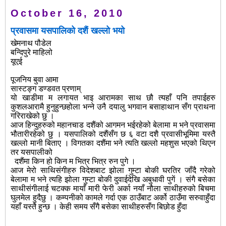
October 16, 2010
प्रवासमा यसपालिको दशैं खल्लो भयो
खेमनाथ पौडेल
बन्दिपुरे माहिलो
यूएई
पूजनिय बुवा आमा
सास्टङ्ग डण्डवत प्रणाम्
यो खाडीमा म लगायत भाइ आरामका साथ छौ त्यहाँ पनि तपाईहरु
कुशलआरामै हुनुहुन्छहोला भन्ने उनै दयालु भगवान बसाहाथान सँग प्राथना
गरिराखेको छु ।
आज हिन्दुहरुको महानचाड दशैंको आगमन भईरहेको बेलामा म भने प्रवासमा
भौतारीरहेको छु । यसपालिको दशैंसँग छ ६ वटा दशै प्रवासीभूमिमा यस्तै
खल्लो मानी बिताए । विगतका दशैंमा भने त्यति खल्लो महशुस भएको थिएन
तर यसपालीको
दशैंमा किन हो किन म भित्र भित्र रुन पुगे ।
आज मेरो साथिसंगीहरु विदेशबाट झोला गुम्टा बोकी घरतिर जाँदै गरेको
बेलामा म भने त्यहि झोला गुम्टा बोकी दुवाईदेखि अबुधावी पुगें । संगै बसेका
साथीसंगीलाई चटक्क मायाँ मारी फेरी अर्का नयाँ नौला साथीहरुको बिचमा
घुलमेल हुदैछु । कम्पनीको कामले गर्दा एक ठाउँबाट अर्को ठाउँमा सरुवाहुँदा
यहाँ यस्तै हुन्छ । केही समय सँगै बसेका साथीहरुसँग बिछोड हुँदा