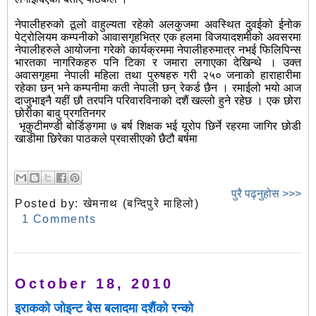
नेपालीहरुको ठूलो वाहुल्यता रहेको अलकुजमा अवस्थित दुवईको ईनोक
पेट्रोलियम कम्पनीको आवासगृहभित्र एक हलमा विजयादशमीको अवसरमा
नेपालीहरुले आयोजना गरेको कार्यक्रममा नेपालीहरुमात्र नभई फिलिपिन्स
भारतका नागरिकहरु पनि टिका र जमारा लगाएका देखिन्थे । उक्त
अवासगृहमा नेपाली महिला तथा पुरुषहरु गरी २५० जनाको हाराहारीमा
रहेका छन् भने कम्पनीमा कती नेपाली छन् रेकर्ड छैन । रमाईलो भयो आज
दाजुभाइनै यहीं छौ तरपनि परिवारविनाको दशैं खल्लो हुने रहेछ । एक छोरा
छोरीका बावु प्रगतिनगर
भृकुटीमण्डी बोर्डिङ्गमा ७ बर्ष शिक्षक भई यूरोप छिर्ने रहरमा जागिर छोडी
खाडीमा छिरेका पाठकले प्रवासीएको छैटौ बर्षमा
पुरै पढ्नुहोस >>>
Posted by:
खेमनाथ (बन्दिपुरे माहिलो)
1 Comments
October 18, 2010
इराकको जोइन्ट बेस बलादमा दशैंको रन्को