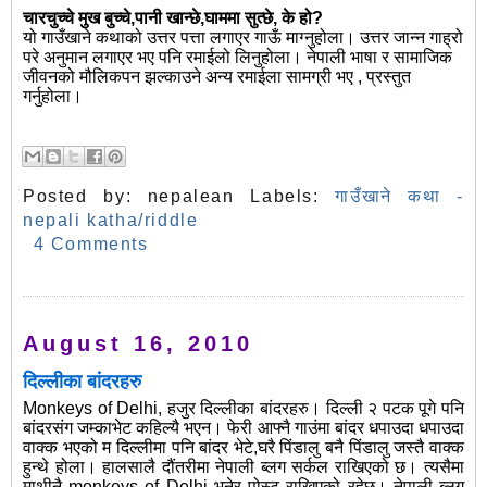
चारचुच्चे मुख बुच्चे,पानी खान्छे,घाममा सुत्छे, के हो?
यो गाउँखाने कथाको उत्तर पत्ता लगाएर गाऊँ माग्नुहोला। उत्तर जान्न गाह्रो
परे अनुमान लगाएर भए पनि रमाईलो लिनुहोला। नेपाली भाषा र सामाजिक
जीवनको मौलिकपन झल्काउने अन्य रमाईला सामग्री भए , प्रस्तुत
गर्नुहोला।
Posted by:
nepalean
Labels:
गाउँखाने कथा -
nepali katha/riddle
4 Comments
August 16, 2010
दिल्लीका बांदरहरु
Monkeys of Delhi, हजुर दिल्लीका बांदरहरु। दिल्ली २ पटक पूगे पनि
बांदरसंग जम्काभेट कहिल्यै भएन। फेरी आफ्नै गाउंमा बांदर धपाउदा धपाउदा
वाक्क भएको म दिल्लीमा पनि बांदर भेटे,घरै पिंडालु बनै पिंडालु जस्तै वाक्क
हुन्थे होला। हालसालै दौंतरीमा नेपाली ब्लग सर्कल राखिएको छ। त्यसैमा
माथीनै monkeys of Delhi भनेर पोस्ट राखिएको रहेछ। नेपाली ब्लग