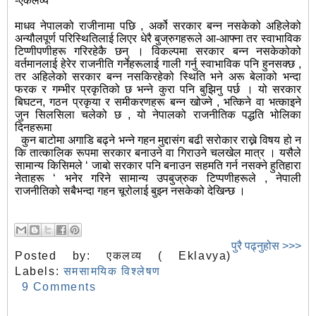
-एकलव्य
माधव नेपालको राजीनामा पछि , अर्को सरकार बन्न नसकेको अहिलेको
अन्यौलपूर्ण परिस्थितिलाई लिएर धेरै बुज्रुगहरूले आ-आफ्ना तर स्वाभाविक
टिप्णीपणीहरू गरिरहेकै छन् । विकल्पमा सरकार बन्न नसकेकोको
वर्तमानलाई हेरेर राजनीति गर्नेहरूलाई गाली गर्नु स्वाभाविक पनि हुनसक्छ ,
तर अहिलेको सरकार बन्न नसकिरहेको स्थिति भने अरू बेलाको भन्दा
फरक र गम्भीर प्रकृतिको छ भन्ने कुरा पनि बुझिनु पर्छ । यो सरकार
बिघटन, गठन प्रकृया र समीकरणहरू बन्न खोज्ने , भत्किने वा भत्काइने
जुन सिलसिला चलेको छ , यो नेपालको राजनीतिक पद्धति भोलिका
दिनहरूमा
कुन बाटोमा अगाडि बढ्ने भन्ने गहन मुद्दासंग बढी सरोकार राख्ने विषय हो न
कि तात्कालिक रूपमा सरकार बनाउने वा गिराउने चलखेल मात्र । यसैले
सामान्य किसिमले ‘ जाबो सरकार पनि बनाउन सहमति गर्न नसक्ने हुतिहारा
नेताहरू ‘ भनेर गरिने सामान्य उपबुज्रुक टिप्पणीहरूले , नेपाली
राजनीतिको सबैभन्दा गहन चूरोलाई बुझ्न नसकेको देखिन्छ ।
पुरै पढ्नुहोस >>>
Posted by:
एकलव्य ( Eklavya)
Labels:
समसामयिक विश्लेषण
9 Comments