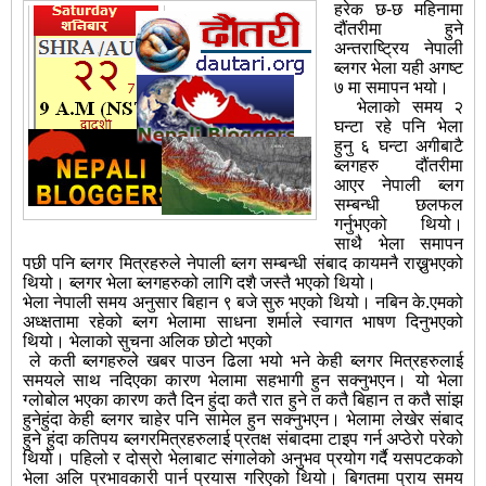
हरेक छ-छ महिनामा
दौंतरीमा हुने
अन्तराष्ट्रिय नेपाली
ब्लगर भेला यही अगष्ट
७ मा समापन भयो।
भेलाको समय २
घन्टा रहे पनि भेला
हुनु ६ घन्टा अगीबाटै
ब्लगहरु दौंतरीमा
आएर नेपाली ब्लग
सम्बन्धी छलफल
गर्नुभएको थियो।
साथै भेला समापन
पछी पनि ब्लगर मित्रहरुले नेपाली ब्लग सम्बन्धी संबाद कायमनै राख्नुभएको
थियो। ब्लगर भेला ब्लगहरुको लागि दशै जस्तै भएको थियो।
भेला नेपाली समय अनुसार बिहान ९ बजे सुरु भएको थियो। नबिन के.एमको
अध्क्षतामा रहेको ब्लग भेलामा साधना शर्माले स्वागत भाषण दिनुभएको
थियो। भेलाको सुचना अलिक छोटो भएको
ले कती ब्लगहरुले खबर पाउन ढिला भयो भने केही ब्लगर मित्रहरुलाई
समयले साथ नदिएका कारण भेलामा सहभागी हुन सक्नुभएन। यो भेला
ग्लोबोल भएका कारण कतै दिन हुंदा कतै रात हुने त कतै बिहान त कतै सांझ
हुनेहुंदा केही ब्लगर चाहेर पनि सामेल हुन सक्नुभएन। भेलामा लेखेर संबाद
हुने हुंदा कतिपय ब्लगरमित्रहरुलाई प्रतक्ष संबादमा टाइप गर्न अप्ठेरो परेको
थियो। पहिलो र दोस्रो भेलाबाट संगालेको अनुभव प्रयोग गर्दै यसपटकको
भेला अलि प्रभावकारी पार्न प्रयास गरिएको थियो। बिगतमा प्राय समय