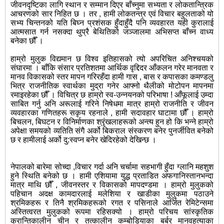
जीवनदृष्टिका लागि स्थान र सम्मान दिएर बाँच्नुमा सभ्यता र लोकतान्त्रिक
आचरणको सार निहित छ । तर , हामी लोकतन्त्र एवं विचार बहुलताको यो
सभ्य चिन्तनको यति बिघ्न प्रशंसक हुँदाहुँदै पनि व्यवहारत यही कुरालाई
आत्मसात गर्न नसक्दा थुप्रै बेथितिको जञ्जालमा अभिसप्त बाँच्न वाध्य
बनेका छौँ ।
हाम्रो मुलुक विद्यमान छ विश्व इतिहासको त्यो अपरिचित अनिश्चयको
संघारमा । बाँकि संसार प्रतिशतमा आर्थिक वृद्दिदर आँकलन गरेर मानवता र
मानव विकासको स्तर मापन गरिरहँदा हामी गास , बास र कपासका कमण्डलु
भित्र राजनीतिक स्वार्थका मुद्रा गनेर आफ्नो थैलीको मोटोपन मापनमा
रमाइरहेका छौँ । विचित्र छ हाम्रो स्व-उन्नयनको परिभाषा ! आँफूलाई उम्दा
साबित गर्नु अनि अरूलाई गरिने निषेधमा मात्र हाम्रो राजनीति र जीवन
व्यवहारका गणितहरू सकृय रहनाले , हामी सदावहार घाटामा छौँ । हाम्रो
बिचलन, बिघटन र विनिर्माणका श्रृंखलाहरूको अन्त्य हुन हो कि भन्ने हाम्रो
अपेक्षा समयको व्यतिति संगै अर्को बिकराल संस्करण बनेर पुनर्जीवित बनेको
छ र हामीलाई अर्को दु:स्वप्न बनेर खेदिरहेको देखिन्छ ।
नेपालको बारेमा सोच्दा ,विचार गर्दा अनि चर्चामा सहभागी हुँदा ग्लानि महशुश
हुने स्थिति बनेको छ । हामी एशियामा युद्ध प्रताडित अफगानिस्तानभन्दा
मात्र माथि छौँ , जीवनस्तर र विकासको मापदण्डमा । हाम्रो मुलुकको
पहिचान अदक्ष कामदारलाई मलेशिया र खाडीका मुलुकमा पठाउने
श्रमिकहरू र तिनै श्रमिकहरूको रगत र पसिनाले आर्जित रेमिटेन्समा
अस्तित्वरत मुलुकको रूपमा रहिसक्यो । हाम्रो परिचय सांस्कृतिक
क्रान्तिकालीन चीन र तत्कालीन कम्बोडियाका बर्बर मानवहत्याका