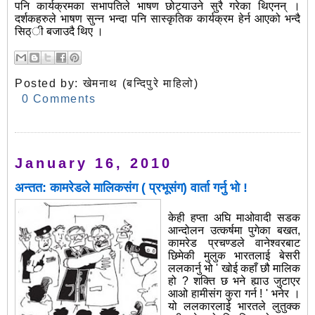
पनि कार्यक्रमका सभापतिले भाषण छोट्याउने सुरै गरेका थिएनन् ।
दर्शकहरुले भाषण सुन्न भन्दा पनि सास्कृतिक कार्यक्रम हेर्न आएको भन्दै
सिठ्ी बजाउदै थिए ।
Posted by:
खेमनाथ (बन्दिपुरे माहिलो)
0 Comments
January 16, 2010
अन्तत: कामरेडले मालिकसंग ( प्रभूसंग) वार्ता गर्नु भो !
केही हप्ता अघि माओवादी सडक
आन्दोलन उत्कर्षमा पुगेका बखत,
कामरेड प्रचण्डले वानेश्वरबाट
छिमेकी मुलुक भारतलाई बेसरी
ललकार्नु भो ' खोई कहाँ छौ मालिक
हो ? शक्ति छ भने ह्याउ जुटाएर
आओ हामीसंग कुरा गर्न ! ' भनेर ।
यो ललकारलाई भारतले लुतुक्क