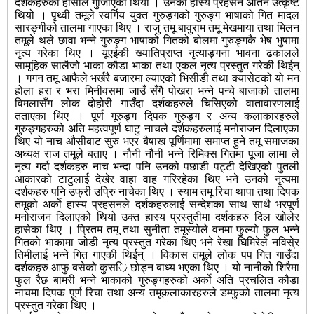
दर्शकहरुको हासोले गुाजीएको थियो । उनको हास्य प्रहसन अतिनै उत्कृष्ट
थियो । पृथ्वी तमूले स्वर्गिय युक्त गुरुङ्गको गुरुङ्ग भाषाको गित मादल
सारङ्गीको तालमा गाएका थिए । राजु तमू बावुराम तमू मेखमाया तथा मिलन
तमूले थले छावा भन्ने गुरुङ्ग भाषाको गितको बोलमा गुरुङ्गकै भेष भुषामा
नृत्य गरेका थिए । यूएईकी ख्यातिप्राप्त नृत्याङ्गना भावना ढकालले
सामूहिक सालैजो भाका कौडा भाका तथा एकल नृत्य प्रस्तुत गरेकी थिईन्
। गगन तमू आफैले भर्खरै बजारमा ल्याएको भिसीडी तथा क्यासेटको यो मन
होला हरा र भरा मिनीवसमा जाउँ सँगै पोखरा भन्ने पन्चे बाजाको तालमा
विमलासँग लोक दोहोरी गाउँदा दर्शकहरुले चिसिएको वातावारणलाई
तताएका थिए । पूर्ण गूरुङ्ग दिपक गुरुङ्ग र अन्य कलाकारहरुले
गुरुङ्गहरुको अति महत्वपूर्ण घाटु नाचले दर्शकहरुलाई मनोराजन दिलाएका
थिए यो नाच औसीबाट सुरु भएर बैषाख पूर्णिमामा समाप्त हुने तमू समाजका
अध्यक्ष राज तमूले बताए । नौनी नौनी भन्ने रिमिक्स गितमा पूजा लामा ले
नृत्य गर्दा दर्शकहरु नाच भन्दा पनि उनको पछाडी पट्टी देखिएको पुतली
आकारको टाटुलाई देखेर वाहा वाह गरिरहेका थिए भने उनको नृत्यमा
दर्शकहरु पनि उफ्री उपि्रु नाचेका थिए । स्याम तमू रिचा थापा तथा दिपक
तमूको अर्को हास्य प्रहसनले दर्शकहरुलाई सन्देशका साथ साथै भरपूर्ण
मनोराजन दिलाएको थियो उक्त हास्य प्रस्तुतीमा दर्शकहरु दिल खोलेर
हासेका थिए । पि्रतम तमू तथा सुनीता तमूस्योले वनमा फुल्यो फुल भन्ने
गितको भाकामा जोडी नृत्य प्रस्तुत गरेका थिए भने रेखा घिमिरेले नविसे्र
तिमीलाई भन्ने गित गाएकी थिईन् । विकास तमूले लोक पप गित गाउँदा
दर्शकहरु आफु बसेको कुसर्ि छोड्न बाध्य भएका थिए । यो नानीको शिरैमा
फुल रैछ बामरी भन्ने भाकाको गुरुङ्गहरुको अर्को अति प्रचलित कौडा
नाचमा दिपक पूर्ण रिचा तथा अन्य तमूकलाकारहरुले डम्फुको तालमा नृत्य
प्रस्तुत गरेका थिए ।