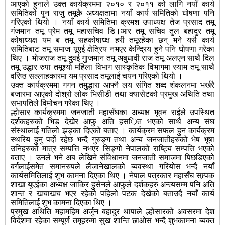
आएको हुनाले उक्त कार्यक्रममा २०१० र २०११ को लागि नयाँ कार्य
समितिको पुन राजु तमूकै अध्यक्षतामा नयाँ कार्य समितिको घोषणा पनि
गरिएको थियो । नयाँ कार्य समितिमा क्रमश उपाध्यक्ष तेज प्रसाद तमू
गंजमान तमू प्रेम तमू महासचिव डि।आर तमू सचिव तुल बहादुर तमू
कोषाध्यक्ष यम ब तमू सहकोषाध्क्ष हरी तमूरहेका छन् भने यसै कार्य
समितिबाट तमू समाज यूएई क्षेत्रिय नभएर केन्द्रिय हुने पनि घोषणा गरेका
थिए । भोजराज तमू दुवई गुाजमान तमू अबुधावी राज तमू अलएन साथै दिल
तमू उद्धार रुपा तमूश्यो महिला विभाग सास्कृतिक विभागमा स्याम तमू साथै
वरिष्ठ सल्लाहकारमा यम प्रसाद तमूलाई चयन गरिएको थियो ।
उक्त कार्यक्रममा गगन तमुद्धारा आफ्नै लय संगित शब्द शंकलनमा भर्खरै
बजारमा आएको दोश्रो लोक भिसीडी तथा क्यासेटको प्रमुख अथिति तथा
सभापतिले विमोचन गरेका थिए ।
ल्होसार कार्यक्रममा जनजाती महासँघका अध्यक्ष भूवन राईले उपस्थित
दर्शकहरुको भिड देखेर आफु अति हसर्ित भएको साथै अन्य संघ
संस्थालाई गतिलो झड्का दिएको बताए । कार्यक्रम सफल हुन कार्यक्रम
स्थरिय हुनु पर्दो रहेछ भन्दै गुरुङ्ग तथा अन्य जनजातीहरुको भेष भूषा
उनिहरुको मात्र सम्पत्ति नभएर सिङ्गो नेपालको राष्ट्यि सम्पत्ति भएको
बताए । उनले भने अब लेखिने संविधानमा जनजाती समाजमा पिछडिएको
बर्गलाईसमेत समानरुपले लैजानेखालको ब्यवस्था गरियोस भन्दै नयाँ
कार्यसमितिलाई शुभ कामना दिएका थिए । नेपाल पत्रकार महासँघ सम्र्पक
शाखा यूएईका अध्यक्ष जाकिर हुसेनले आफुले दर्शकहरु अन्त्यसम्म पनि अति
शान्त र खचाखच भएर रहेको पहिलो पटक देखेको बताउदै नयाँ कार्य
समितिलाई शुभ कामना दिएका थिए ।
प्रमुख अथिति महामहिम अर्जुन बहादुर थापाले ल्होसारको अवसरमा देश
विदेशमा रहेका सम्पूर्ण तमूहरुमा सुख शान्ति छाओस भन्दै शुभकामना ब्यक्त