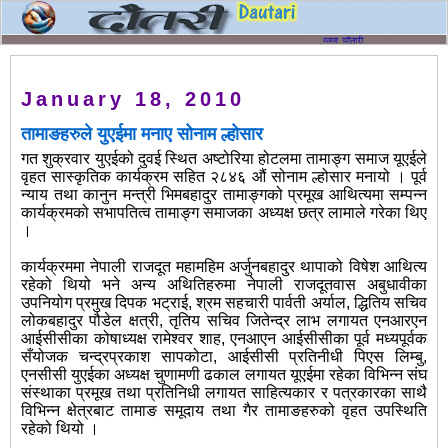
January 18, 2010
तामाङहरुले युएईमा मनाए सोनाम ल्होसार
गत शुक्रवार युएईको दुवई स्थित अष्टोरिया होटलमा तामाङ्ग समाज यूएईले
वृहत सास्कृतिक कार्यक्रम सहित २८४६ औं सोनाम ल्होसार मनायो । पूर्व
न्याय तथा कानुन मन्त्री भिमबहादुर तामाङ्गको प्रमूख आथित्यमा सम्पन्न
कार्यक्रमको सभापतित्व तामाङ्ग समाजका अध्यक्ष छत्र लामाले गरेका थिए
।
कार्यक्रममा नेपाली राजदूत महामहिम अर्जुनबहादुर थापाको विषेश आथित्य
रहेको थियो भने अन्य अथितिहरुमा नेपाली राजदूतवास अबुधावीका
उपनियोग प्रमुख दिपक भट्राई, श्रम सहचारी पार्वती अर्याल, द्धितिय सचिव
लोकबहादुर पौडेल क्षत्री, तृतिय सचिव जितेन्द्र लाभ लगायत एनआरएन
आईसीसीका कोषाध्यक्ष रामेश्वर शाह, एनआएन आईसीसीका पूर्व मध्यपूर्वक
सँयोजक चन्द्रप्रकाश सापकोटा, आईसीसी प्रतिनीधी पिएस लिम्बु,
एनसीसी युएईका अध्यक्ष चुणामणी ढकाल लगायत यूएईमा रहेका विभिन्न संघ
संस्थाका प्रमूख तथा प्रतिनिधी लगायत साहित्यकार र पत्रकारका साथै
विभिन्न क्षेत्रबाट तामाङ समूदाय तथा गैर तामाङहरुको वृहत उपस्थिति
रहेको थियो ।