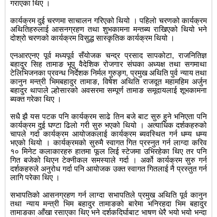
गराएका थिए ।
कार्यक्रम दुई चरणमा साचालन गरिएको थियो । पहिलो चरणको कार्यक्रम
अथितिहरुलाई आसनग्रहण तथा शुभकामना मन्तब्य राखिएको थियो भने
दोश्रो चरणको कार्यक्रम विसुद्ध सास्कृतिक कार्यक्रम थियो ।
एनआरएनए पूर्व मध्यपूर्व सँयोजक चन्द्र प्रसाद सापकोटा, राजनितिज्ञ
बहादुर सिह तामाङ भूपु वैदेशिक रोजगार संघका अध्यक्ष तथा सगमाथा
टेलिभिजनका प्रवन्ध निर्देशक निर्मल गुरुङ्ग, प्रमुख अथिति पुर्व न्याय तथा
कानुन मन्त्री भिमबहादुर तामाङ, विषेश अथिति राजदूत महामहिम अर्जुन
बहादुर थापाले ल्होसारको अवसरमा सम्पूर्ण तामाङ समूदायलाई शूभकामना
ब्यक्त गरेका थिए ।
सधै झै यस पटक पनि कार्यक्रम साढे तिन बजे बाट सुरु हुने भनिएता पनि
कार्यक्रम दुई घण्टा ढिलो गरी सुरु भएको थियो । अत्याधिक दर्शकहरुको
चापले गर्दा कार्यक्रम आयोजकलाई कार्यक्रम ब्यवस्थित गर्न धम्य धम्य
भएको थियो । कार्यक्रमको सुरुमै स्वागत गित प्रस्नुत गर्न लाग्दा करिव
१० मिनेट कलाकारहरु हातमा फूल लिई स्टेजमा उभिरहेका थिए तर पनि
गित बजेको थिएन टेक्नीकल समस्याले गर्दा । अर्को कार्यक्रम सुरु गर्न
दर्शकहरुले अनुरोध गर्दा पनि आयोजक उक्त स्वागत गितलाई नै प्रस्तुत गर्न
लागि परेका थिए ।
सभापतिको आसनग्रहण गर्न लाग्दा सभापतिले प्रमुख अथिति पूर्व कानुन
तथा न्याय मन्त्री भिम बहादुर तामाङको बारेमा भनिरहदा भिम बहादुर
तामाङका आँखा रसाएका थिए भने दर्शकदिर्घाबाट भाषण धेरै भयो भयो भन्दा