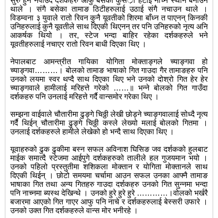
सुरु हुन नपाउदै दर्शकहरु आफु बसेको कुसर्ी हटाई नाच्ने स्थान बनाउन
थाले । संगै बसेका तामाङ ठिटीहरुलाई उठाई संगै नचाउन थाले ।
विडम्वना ३ युवाले रातो रिवन कुनै यूवतीको शिरमा बाँध्न त पाएनन् किनकी
उनिहरुलाई कुनै यूवतीले साथ दिएकी थिएनन् तर पनि उनिहरुको नृत्य अनि
आकर्षक थियो । तर, स्टेज भन्दा बाहिर रहेका दर्शकहरुले भने
यूवतीहरुलाई नचाएर रातो रिवन बाधी दिएका थिए ।
नेपालबाट आमन्त्रीत गायिका योगिता मोक्ताङ्गले च्याङ्गवा हो
च्याङ्गवा………। बोलको तामाङ भाषाको गित गाउदा गैर तामाङहरु पनि
उनको लयमा स्वर थप्दै साथ दिएका थिए भने उनको दोश्रो गित हेर हेर
च्याङ्गवाले हामीलाई मरिहत्ते गरेको ……॥ भन्ने बोलको गित गाउँदा
दर्शकहरु पनि उनलाई मरिहत्ते गर्दै वान्समोर गरेका थिए ।
सम्झना वाईवाले चौतारीमा ढुङ्गे चिठ्ठी लेखी छोड्ने च्याङ्गवालाई सोध्दै नृत्य
गर्दै थिईन् चौतारीमा ढुङ्गे चिठ्ठी कस्ले लेख्यो मलाई बोलको गितमा ।
उनलाई दर्शकहरुले हामीले लेखेको हो भन्दै साथ दिएका थिए ।
यूवाहरुको ढुक ढुकीमा बस्न सफल अविनाश घिसिङ जव दर्शकको हुलबाट
माईक समात्दै स्टेजमा आईपुगे दर्शकहरुको तालीले हल गुजयमान भयो ।
उनको पहिलो प्रस्तुतीमा शशिकला मोक्तान र योगिता मोक्तानले साथ
दिएकी थिईन् । छोटो समयमा चर्चामा आउन सफल उनका आफ्नै तामाङ
भाषाका गित तथा अन्य गितहरु गाउदा दर्शकहरु उनको गित सुन्नमा भन्दा
पनि नाच्नमा ब्यस्थ देखिन्थे । उनको हुरे हुरे हुरे …………।वोलको भर्खरै
बजारमा आएको गित गाएर आफु पनि नाचे र दर्शकहरुलाई बेस्सरी उफारे ।
उनको उक्त गित दर्शकहरुले वान्स मोर भनीरहे ।