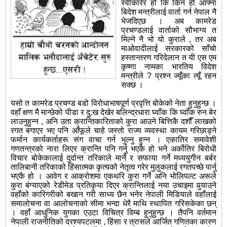
स्वीकारेर हो कि किन हो आफ्ना
बिदेश मन्त्रीलाई वार्ता गर्न नेपाल नै
भेजदिएछ । अब कामरेड
प्रचण्डलाई वार्ताको सौभाग्य त
मिल्ने नै भो यो कुराले , तर अब
माओवादीलाई सरकारको साँचो
हस्तान्तरण गरिदेलान त यी एस एम
कृष्णा नामका भारतिय विदेश
मन्त्रीले ? प्रश्न ज्यूँका त्यूँ रहन
सक्छ ।
यसो त कामरेड प्रचण्ड बडो विरोधाभाषपूर्ण प्रवृत्ति बोकेको नेता हुनुहुन्छ ।
वहाँ क्षण मै मान्छेको पीडा र दु:ख देखेर बलिन्द्रधारा घ्वाँक कि घ्वाँक रुन बेर
लाउनुहुन्न , अनि उता क्रान्तिकारिताको कुरा आउने बित्तिकै दशौँ लाखको
रगत बगाएर भए पनि आँफूले चाहे जस्तो राज्य व्यवस्था कायम गरिछाड्ने
फर्मान कार्यकर्ताहरू संग वाचा गर्न भुल्नु हुन्न । एकातिर समावेशी
गणतन्त्रको नारा लिएर क्रान्ति पनि गर्नु भएकै हो भने अर्कोतिर बिरोधी
विचार बोकेकालाई दुर्दान्त तरिकाले मार्ने र सफाया गर्ने मध्ययुगीन बर्बर
तालिबानी तरिकाको हिंसात्मक कृत्यको नेतृत्व गरेर मुलुकलाई रगतपच्छे पार्नु
भएकै हो । आवेग र आक्रोशमा एकथरि कुरा गर्ने अनि भोलिपल्ट अरूले
कुरा बंग्याएको रेडीमेड प्रतिकृया दिएर क्रान्तिलाई नया उचाइमा पुर्‍याउने
वहाँको कारिगरीको बखान गरी साध्य छैन भनेर नेपाली मिडियाले वहाँलाई
समालोचना वा आलोचनाको सीमा भन्दा धेरै माथि स्थापित गरिसकेका छन्
। वहाँ आधुनिक युगका एउटा विचित्र विम्ब हुनुहुन्छ । तैपनि वर्तमान
नेपाली राजनीतिको दरश्यपटलमा , हिंसा र त्रासले आर्जित गणितका कारण