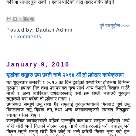
कसिमा साभार हुन सक्ने । एकल पार्टिको नारा मात्र बोकेर हिड्ने
पुरै पढ्नुहोस >>>
Posted by:
Dautari Admin
6 Comments
January 9, 2010
यूएईका तमूहरु छम छम्ती नाचे २५९४ औं तो ल्होसार कार्यक्रममा
गत शुक्रवार जनवरी ८ २०१० का दिन दुवईको अष्टोरिया होटलमा विभिन्न
गुरुङ्ग भाषाका गित तथा परम्परागत नृत्य साथै अन्य नेपाली गितहरु गाउँदै
नाच्दै र अन्य उपस्थित दर्शकहरुलाई पनी छम छम्ती नचाउदै गुरुङ्ग
तमूहरुले यस बर्षको तो ल्होसार मनाए ।
उपस्थित सम्पूर्ण तमू तथा गैर तमूलाई गुरुङ्गभाषाको गितबाट पूर्ण तमू
विमलाराज तमू दिपक तमू तथा अन्य कलाकारहरुले स्वागत गितद्धारा
स्वागत गरेका थिए ।
सास्कृतिक कार्यक्रमको पहिलो प्रस्तुति कलाकार सम्झना वाईवाले भन्थे
चोरी चोरी भन्ने गितको बोलमा आफू नाच्दै दर्शकहरुलाई पनी नचाईन् भने
मिलन तमूले मलाई छोरी दिने कोई छ भन्ने कमेडी गितमा नृत्य गर्दा हल