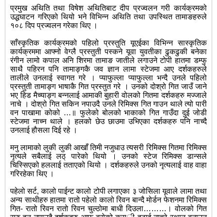
प्रमुख अथिति तथा विषेश अथितिबाट दीप प्रज्वलन गरी कार्यक्रमको
उद्धघाटन गरिएको थियो भने विभिन्न अथिति तथा उपस्थित तामाङहरुले
१०८ दिप प्रज्वलन गरेका थिए ।
साँस्कृतिक कार्यक्रमको पहिलो प्रस्तुति यूएईका विभिन्न सास्कृतिक
कार्यक्रममा आफ्नो वेग्लै प्रस्तुती पस्कने यूवा युवतीका ढुकढुकी बनेका
रंगीन लामो कपाल अनि शिरमा तामाङ जातीले लगाउने टोपी हातमा डम्फु
साथै पहिरन पनि तामाङ्गकै जव ज्ञान लामा स्टेजमा आए दर्शकहरुले
तालीले उनलाई स्वागत गरे । प्याफुल्ला प्याफुल्ला भन्दै उनले पहिलो
प्रस्तुती तामाङ्ग भाषाकै गित प्रस्तुत गरे । उनको दोश्रो गित जाउँ जाने
भए हिड मैच्याङ्ग बन्नलाई आमाकी बुहारी वोलको गितमा दर्शकहरु मज्जाले
नाचे । दोश्रो गित सकिन नपाउदै उनले रिमिक्स गित गाउन थाले त्यो पारी
वन पाखामा कोको …॥ फुलेको बोलको भाकाको गित गाउँदा दुई जोडी
स्टेजमा नाच्न थाले । हलको छेउ छाउमा उभिएका दर्शकहरु पनि नाच्दै
उनलाई हौसला दिई रहे ।
मनु लामाको लुकी लुकी आखाँ तिमी नजुधाउ त्यसरी रिमिक्स गितमा रिमिक्स
नृत्यले सबैलाई लठ् पारेको थियो । उनको स्टेज रिमिक्स डान्सले
चिस्सिएको हललाई तताएको थियो । दर्शकहरुले उनको नृत्यलाई वाह वाहा
गरिरहेका थिए ।
पहेलो सर्ट, कालो पाईन्ट कालो टोपी लगाएका ३ जोसिला यूवाले लामा तथा
अन्य साथीहरु हातमा रातो पहेलो कालो रिवन बान्दै मोर्डन फेशनमा रिमिक्स
गित- रातो रिवन रातो रिवन चुल्ठोमा बाधी दिउला………। वोलको गित