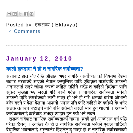
Posted by:
एकलव्य ( Eklavya)
4 Comments
January 12, 2010
कालो झण्डामा नै हो त नागरिक सर्वोच्चता?
सत्ताबाट हात धोए देखि औडाहा भएर नागरिक सर्वोच्चताको विषयमा देशमा
उढण्ड मच्चाउदै आएको नेपाल कम्युनिष्ट पार्टि एकिकृत माओवादि आफनो
अडानलाई खहरे खोला जस्तो कहिले उर्लिने गर्दछ त कहिले हिउँदमा पानि
सुकेर सुख्खा भए जस्तो गरि बस्ने गर्दछ । नागरिक सर्वोच्चता भनेको
आफनो पार्र्टि र्समर्थकको लागी मात्र हो भने झै गरि अरुको बारेमा ओभानो
बनेर बस्ने र बेला बेलामा आफनो अडान पनि फेरि कहिले के कहिले के भनेर
सडक तताउन नछाड्ने बानि बसि सकेको जस्तो भान हुन थाल्यो । आफनो
कार्यकर्तालाई कसैबाट अभद्र व्याहार हुन गयो भने सदन
सडक सबैबाट नागरिक सर्वोच्चताको नाममा धम्की पूर्ण आन्दोलन गर्न पछि
परेका छैनन् । आखिर के हो त नागरिक सर्वोच्चता भनेको एकल पार्टिको
बैचारिक भावनालाई अङ्गालेर हिड्नेलाई मात्र हो त नागरिक सर्वोच्चताको