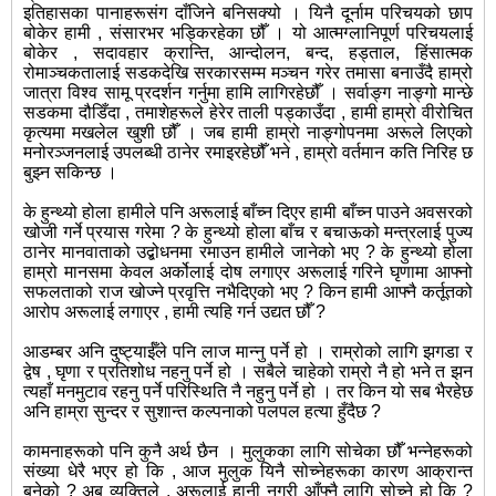
इतिहासका पानाहरूसंग दाँजिने बनिसक्यो । यिनै दूर्नाम परिचयको छाप
बोकेर हामी , संसारभर भड्किरहेका छौँ । यो आत्मग्लानिपूर्ण परिचयलाई
बोकेर , सदावहार क्रान्ति, आन्दोलन, बन्द, हड्ताल, हिंसात्मक
रोमाञ्चकतालाई सडकदेखि सरकारसम्म मञ्चन गरेर तमासा बनाउँदै हाम्रो
जात्रा विश्व सामू प्रदर्शन गर्नुमा हामि लागिरहेछौँ । सर्वाङ्ग नाङ्गो मान्छे
सडकमा दौडिँदा , तमाशेहरूले हेरेर ताली पड्काउँदा , हामी हाम्रो वीरोचित
कृत्यमा मखलेल खुशी छौँ । जब हामी हाम्रो नाङ्गोपनमा अरूले लिएको
मनोरञ्जनलाई उपलब्धी ठानेर रमाइरहेछौँ भने , हाम्रो वर्तमान कति निरिह छ
बुझ्न सकिन्छ ।
के हुन्थ्यो होला हामीले पनि अरूलाई बाँच्न दिएर हामी बाँच्न पाउने अवसरको
खोजी गर्ने प्रयास गरेमा ? के हुन्थ्यो होला बाँच र बचाऊको मन्त्रलाई पुज्य
ठानेर मानवाताको उद्बोधनमा रमाउन हामीले जानेको भए ? के हुन्थ्यो होला
हाम्रो मानसमा केवल अर्कोलाई दोष लगाएर अरूलाई गरिने घृणामा आफ्नो
सफलताको राज खोज्ने प्रवृत्ति नभैदिएको भए ? किन हामी आफ्नै कर्तूतको
आरोप अरूलाई लगाएर , हामी त्यहि गर्न उद्यत छौँ ?
आडम्बर अनि दुष्ट्याईँले पनि लाज मान्नु पर्ने हो । राम्रोको लागि झगडा र
द्वेष , घृणा र प्रतिशोध नहनु पर्ने हो । सबैले चाहेको राम्रो नै हो भने त झन
त्यहाँ मनमुटाव रहनु पर्ने परिस्थिति नै नहुनु पर्ने हो । तर किन यो सब भैरहेछ
अनि हाम्रा सुन्दर र सुशान्त कल्पनाको पलपल हत्या हुँदैछ ?
कामनाहरूको पनि कुनै अर्थ छैन । मुलुकका लागि सोचेका छौँ भन्नेहरूको
संख्या धेरै भएर हो कि , आज मुलुक यिनै सोच्नेहरूका कारण आक्रान्त
बनेको ? अब व्यक्तिले , अरूलाई हानी नगरी आँफ्नै लागि सोच्ने हो कि ?