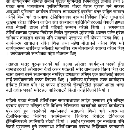
सो कार्यक्रममा तामाङ समाज यूएईले पुर्वमन्त्री भिमबहादुर तामाङ तथा ३
पटक सम्म भारात्तोलन प्रतियोगितामा गोल्ड मेडल प्राप्त गर्न सफल
आबुधावी पुलिसमा कार्यरत वीरमान तामाङलाई प्रशँसा पत्र सहित सम्मान
गरेको थियो भने सगरमाथा टेलिभिजनका प्रवन्ध निर्देशक निर्मल गुरुङ्गले
यूएईमा रहेका विभिन्न जातिय संघ संस्थाका प्रतिनिधीहरुलाई नेपाली झण्डा
तथा नेपाली ढाका टोपी पहिराई सम्मान गरेको थियो । सगरमाथा
टेलिभिजनका प्रवन्ध निर्देशक निर्मल गुरुङ्गले ल्होसारकै अवसर पारेर हरेक
सनिवार तामाङ्ग भाषामा पनि समाचार प्रसारण गर्ने घोषणा गरेका थिए ।
कार्यक्रम साचालन रविन थिङ तथा महेश मोत्तानले गरेका थिए भने
कार्यक्रममा उपस्थित सबैलाई महासचिव राम मोक्तानले स्वागत गरेका थिए
। कार्यक्रमको सम्योजक महेश मोक्तान थिए ।
गतहप्ता मात्र गुरुङ्गहरुको यही हलमा ल्होसार कार्यक्रम भएको हुँदा
तामाङहरुको ल्होसारमा केही असर पर्दछकी भनेर तामाङहरु खिन्न थिए तर
उक्त हलमा बस्ने स्थानमात्र नभरिएर दर्शकहरु उभिएर एक अर्कालाई धक्का
मार्दै कार्यक्रमको मज्जा लिएका थिए । कतिपय दर्शकहरु उक्त कार्यक्रम
हेर्नबाट बिाचत पनि भए कारण होटलको सेक्युरिटीले हलको क्षमता भन्दा
बढी दर्शक भएको भनेर हल बाहिरबाटनै फिर्ता गराई दिएको थियो ।
पहिलो पटक नेपाली टेलिभिजन सगरमाथाबाट लाईभ प्रसारण हुने भनिएर
प्रचार प्रसार गरिएता पनि विभिन्न टेक्निकल गढबढीको कारण कार्यक्रम
प्रसारण हुन नसकेको आयोजकले बताएको थियो भने सगरमाथा
टेलीभिजनबाट सिनियर क्यामेराम्यान सिनियर रिपोर्टर टेक्निकल
ईन्जिनियरको उपस्थिति रहेको थियो । लाईभ प्रसारण हुन नसकेता पनि
रेकर्ड प्रसारण हुने सगरमाथा टेलिभिजनका प्रवन्ध निर्देशकले जानकारी