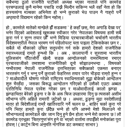
सबैभन्दा ठूलो राजनैति पार्टीको अध्यक्ष भएका नाताले पनि कामरेड
प्रचण्डलाई कुनै मानेमा पचाडि राख्नै मिल्दैन सकिन्न भलै वहाँ नेता हो कि
हास्यव्यंग्य मञ्चका अभिनेता हो भन्ने कुराको भेउ पाउन नै गाह्र‍ो पर्ने
अप्ठ्यारो विद्यमान रहेको किन नहोस्।
हो , कामरेले मातेको मान्छेले झैँ सडकमा ' हे कहाँ छस्, मेरा अगाडि देखा पर्'
भनेर दिएको आदेशलाई खुरूक्क स्वीकार गरेर 'नेपालका विषयमा हामी सबै
कुरा गर्न र सुन्न तयार छौँ' भन्ने मिडिया प्रचारबाजीको चर्चासंगै भारतीय
विदेशमन्त्रीले नेपाल भ्रमण गर्न पहिलोपल्ट यता पाइला टेकिसकेका छन र ,
सबैले यो मौकाको उचित सदुपयोग गर्न सके हाम्रो देशको राजनैतिक
स्वास्थ्यलाई राम्रो हुन्थ्यो कि । अब , कालापानी र सुस्तामा भारतीय
पुलिससंग पौँठाजोरी खेल्दै सडक आन्दोलनको रामरमितामा रमाएर
प्रचारवाजीको तमाशामा राजनीतिको दूनो सोझाउनभन्दा , विषयको
गम्भीरतमा नेपाली राजनैतिक वृत्तभित्रका सबैपक्षको एकमत बनाएर
भारतसंग गर्नु र भन्नु पर्ने कुराको फेहरिस्त तयार पारेर भीड्दा राम्रो हुन्न र
? माओवादीले घोषणा गरेको राष्ट्रिय स्वाधिनताको मुद्धा बोकेको आन्दोलन
शुरु भैरहँदा , जसका बिरूद्ध आन्दोलन गरिएको हो उसैको एउटा अब्बल
प्रतिनिधि नेपाल प्रवेश गरेका छन् र माओवादीलाई कालो झण्डा ,
झण्डाभित्र बेरेको ढुङ्गा र के के अरू चिज उपहारमा दिनु छ त्यसको असीम
सौभाग्य पनि अहिले राम्ररी जुटेको छ । अथवा, ढुङ्गा मुढा स्वदेशीलाई
मात्र हो बिदेशीलाई राम्रै खातिरदारि गर्ने चलन छ , बाहिर चर्का कुरा गरे
पनि भित्र हाम्रो कुरा छँदैछ भन्ने हो पनि आफ्नो मेशो मिलाउने यो
सौभाग्यलाई कामरेडले खेर जान दिनु हुने छैन होला भन्ने मेरो कामना छ ! लौ
कामरेड प्रभूका 'चित्रगुप्त'संग हुने वा भएको वार्तामा तपाईँको मनोकांक्षा पुरा
होवस् ! ( कार्टुन बिना अनुमति नागरिक डट कमबाट साभार )