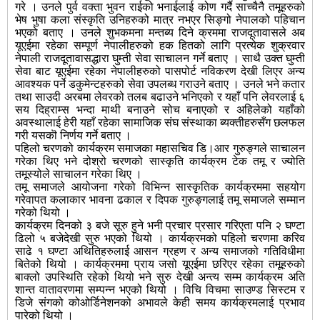
गरे । उनले पुर्व वक्ता भुवन राईको भनाईलाई कोण गर्दै साच्चैनै तमूहरुको
भेष भुषा कला संस्कृति उनिहरुको मात्र नभएर सिङ्गो नेपालको पहिचान
भएको बताए । उनले शुभकमना मन्तब्य दिने क्रममा राजदूतावासले अब
यूएईमा रहेका सम्पूर्ण नेपालीहरुको हक हितको लागि प्रत्येक शुक्रवार
नेपाली राजदूतावासद्धारा घुम्ती सेवा साचालन गर्ने बताए । साथै उक्त घुम्ती
सेवा बाट यूएईमा रहेका नेपालीहरुको पासपोर्ट नविकरण देखी लिएर अन्य
आवश्यक पर्ने डकुमेन्टहरुको सेवा उपलब्ध गराउने बताए । उनले भने कतार
तथा साउदी अरबमा लेवरको तलब बढाउने भनिएको र यहाँ पनि लेवरलाई ६
सय दिह्राम्स भन्दा माथी बनाउने सोच बनाएको र अहिलेको यहाँको
अवस्थालाई हेरी यहाँ रहेका सामाजिक संघ संस्थाका ब्यक्तीहरुसँग छलफल
गरी यसकॊ निर्णय गर्ने बताए ।
पहिलो चरणको कार्यक्रम समाजका महासचिव डि।आर गुरुङ्गले साचालन
गरेका थिए भने दोश्रो चरणको सास्कृति कार्यक्रम टेक तमू र ज्योति
तमूस्योले साचालन गरेका थिए ।
तमू समाजले आयोजना गरेको विभिन्न सास्कृतिक कार्यक्रममा सहयोग
गरेवापत कलाकार भावना ढकाल र दिपक गुरुङ्गलाई तमू समाजले सम्मान
गरेको थियो ।
कार्यक्रम दिनको ३ बजे सूरु हुने भनी प्रचार प्रसार गरिएता पनि २ घण्टा
ढिलो ५ बजेदेखी सुरु भएको थियो । कार्यक्रमको पहिलो चरणमा करिव
साढे १ घण्टा अथितिहरुलाई आसन ग्रहण र अन्य समाजको गतिविधीमा
बितेको थियो । कार्यक्रममा प्राय जसो यूएईमा छरिएर रहेका तमूहरुको
बाक्लो उपस्थिति रहेको थियो भने सुरु देखी अन्त्य सम्म कार्यक्रम अति
शान्त वातावरणमा सम्पन्न भएको थियो । विचि विचमा साउण्ड सिस्टम र
डिजे संगको कोओर्डिनेशनको अभावले केही समय कार्यक्रमलाई प्रभाव
पारेको थियो ।