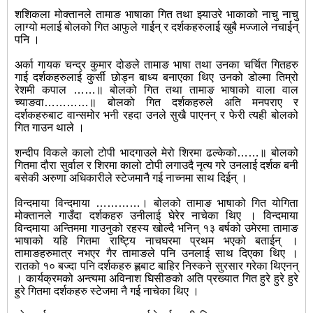
शशिकला मोक्तानले तामाङ भाषाका गित तथा झ्याउरे भाकाको नाचु नाचु
लाग्यो मलाई बोलको गित आफुले गाईन् र दर्शकहरुलाई खुबै मज्जाले नचाईन्
पनि ।
अर्का गायक चन्द्र कुमार दोङले तामाङ भाषा तथा उनका चर्चित गितहरु
गाई दर्शकहरुलाई कुर्सी छोड्न बाध्य बनाएका थिए उनको डोल्मा तिम्रो
रेशमी कपाल ……॥ बोलको गित तथा तामाङ भाषाको वाला वाल
च्याङवा…………॥ बोलको गित दर्शकहरुले अति मनपराए र
दर्शकहरुबाट वान्समोर भनी रहदा उनले सुखै पाएनन् र फेरी त्यही बोलको
गित गाउन थाले ।
शन्दीप विकले कालो टोपी भादगाउले मेरो शिरमा ढल्केको……॥ बोलको
गितमा दौरा सुर्वाल र शिरमा कालो टोपी लगाउदै नृत्य गरे उनलाई दर्शक बनी
बसेकी अरुणा अधिकारीले स्टेजमानै गई नाच्नमा साथ दिईन् ।
विन्दमाया विन्दमाया …………। बोलको तामाङ भाषाको गित योगिता
मोक्तानले गाउँदा दर्शकहरु उनीलाई घेरेर नाचेका थिए । विन्दमाया
विन्दमाया अन्तिममा गाउनुको रहस्य खोल्दै भनिन् १३ बर्षको उमेरमा तामाङ
भाषाको यहि गितमा राष्ट्यि नाचघरमा प्रथम भएको बताईन् ।
तामाङहरुमात्र नभएर गैर तामाङले पनि उनलाई साथ दिएका थिए ।
रातको १० बज्दा पनि दर्शकहरु ह्लबाट बाहिर निस्कने सुरसार गरेका थिएनन्
। कार्यक्रमको अन्त्यमा अविनाश घिसीङको अति प्रख्यात गित हुरे हुरे हुरे
हुरे गितमा दर्शकहरु स्टेजमा नै गई नाचेका थिए ।