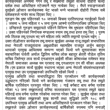
कार्यक्रमको अन्त्यमा गगन तमू र मेखमायाँ तमूको साथमा दोहोरी चल्दा
दर्शक तथा अथितिहरु स्टेजमानै गएर नाचेका थिए । मैपरे स्याङ्गजाको
दुवईको ल्होसार कार्यक्रममा भेट भाको भन्ने भाकाको दोहोरी गितमा सबै
दर्शकहरुले नाचेर साथ दिएका थिए ।
गुरुङ्ग भेष भुषा पहिरनको १० जनाको बिचमा प्रतिस्प्रधा गराईएको थियो
। जसमा ५ जना महिला र ५ जना पुरुष आफ्नो प्रतिस्प्रधिमा उभिएका थिए
। उनिहरुले गुरुङ्ग समूदायले पहिरने विभिन्न भेष भुषाहरु पहिरीएका थिए
। उक्त पहिरनको निर्णायक मण्डलमा स्याम तमू तथा हस्त तमु थिए । पुरुष
तर्फ तिलक तमू प्रथम भए भने महिला तर्फ ज्योति तमूस्यो प्रथम भईन् ।
उक्त तोल्होसार कार्यक्रम तमू समाज यूएईका अध्यक्ष राजू तमूको सभापतित्व
तथा नेपाली राजदूतावास अबूधावीका महामहिम राजदूत अर्जुन बहादुर
थापाको प्रमुख आथित्वमा सम्पन्न भएको थियो भने दूतावासका श्रम
सहचारिका पार्वती अर्याल द्धितिय सचिव लोक बहादुर क्षेत्री पौडेल तृतिय
सचिव जितेन्द्र लाव साथै एनआरएन आईसी सीका कोषाध्यक्ष रामेश्वर शाह
नेपाली समाजका अध्यक्ष यम प्रसाद तमू एनआरएन एन सी सीका अधयक्ष
सि।एम ढकाल साथै यूएईमा स्थापना भएका अन्य नेपाली संघसंस्थाहरुको
प्रमुख तथा उप प्रमुखहरुको उपस्थिति रहेको थियो ।
प्रमुख अथिति तथा सभापतिद्धारा दिप प्रज्वोलन गरी कार्यक्रमको
उद्धघाटन गरिएको थियो भने कार्यक्रममा गंजमान तमू तथा तेज तमूले
बार्षिक प्रतिवेदन प्रस्तुत गरेका थिए । गाई बर्गबाट बाघ बर्गमा प्रवेश
गरेका १२ जना तमूहरुलाई वरिष्ठ सल्लाहकार यम प्रसाद तमूले खादा
पहिराई वाघ वर्गमा प्रवेश गरेकोमा स्वागत गरेका थिए । यूएईमा रहेका तथा
नेपालमा रहेका तमूहरुको शुख शान्ती तथा शुद्धिको लागि १०८ बत्ती
उपस्थित प्रमुख अथिती तथा अन्य अथितिहरुले प्रज्वलन गरेका थिए ।
तमूहरुले उक्त ल्होसार कार्यक्रमलाई बार्षिकीको रुपममा पनि मनाउदै