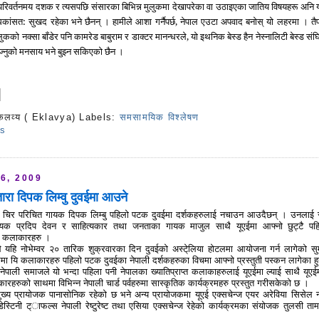
 परिवर्तनमय दशक र त्यसपछि संसारका बिभिन्न मुलुकमा देखापरेका वा उठाइएका जातिय विषयहरू अनि य
कांसत: सुखद रहेका भने छैनन् । हामीले आशा गर्नैपर्छ, नेपाल एउटा अपवाद बनोस् यो लहरमा । तैप
ुकको नक्सा बाँडेर पनि कामरेड बाबुराम र डाक्टर मानन्धरले, यो इथनिक बेस्ड हैन नेस्नालिटी बेस्ड सं
ोज्नुको मनसाय भने बुझ्न सकिएको छैन ।
कलव्य ( Eklavya)
Labels:
समसामयिक विश्लेषण
s
6, 2009
ारा दिपक लिम्वु दुवईमा आउने
ले चिर परिचित गायक दिपक लिम्बु पहिलो पटक दुवईमा दर्शकहरुलाई नचाउन आउदैछन् । उनलाई
ायक प्रदिप देवन र साहित्यकार तथा जनताका गायक माजुल साथै यूएईमा आफ्नो छुट्टै पह
य कलाकारहरु ।
े यहि नोभेम्वर २० तारिक शुक्रवारका दिन दुवईको अस्टे्लिया होटलमा आयोजना गर्न लागेको सु
ममा यि कलाकारहरु पहिलो पटक दुवईका नेपाली दर्शकहरुका विचमा आफ्नो प्रस्तुती पस्कन लागेका हु
ेपाली समाजले यो भन्दा पहिला पनी नेपालका ख्यातिप्राप्त कलाकाहरुलाई यूएईमा ल्याई साथै यूएईम
ारहरुको साथमा विभिन्न नेपाली चार्ड पर्वहरुमा सास्कृतिक कार्यक्रमहरु प्रस्तुत गरीसकेको छ ।
मुख्य प्रायोजक पानासोनिक रहेको छ भने अन्य प्रायोजकमा यूएई एक्सचेन्ज एयर अरेविया सिसेल 
न डेस्टिनी ट्ाफल्स नेपाली रेष्टुरेष्ट तथा एसिया एक्सचेन्ज रेहेको कार्यक्रमका संयोजक तुलसी तामा