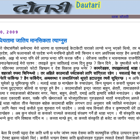
0, 2009
घियतामा जातिय मानसिकता त्याग्नुस
को पोष्टसंगैको कमेन्टमा मेरो धारणा वा प्रश्नलाई केटाकेटी पाराको लाग्यो भन्नु भएको थियो, तर 
रदेश, अनि फलानाको यो प्रदेश भन्ने मनचिन्ते झोली रुपी चिन्तन र माग अपरिपक्व मात्र हैन अनाडी
िसके, अझ यो भन्दा पनि धेरै लाग्छ भन्दा पनि फरक पर्दैन । धेरैजना जातीय र भावनात्मक राजनीत
 बनाउनेहरुलाई मेरो प्रश्न : तपाइले कुन जातिलाई राज्य दिनु हुन्छ ? किन दिने , के पुष्पजीले भने ज
य पहिरनमा लगाएको फोटो खिच्छन र देश विकास हुन्छ भनेर ?
कामरेडहरु, तपाइहरुलाई थाहा 
 शहरको रुपमा चिनिन्थ्यो । तर अहिले काठमाडौ पर्यटकको लागि सांग्रिला रहेन । यसलाई नेवा प्
ेरि फर्किन्छ ? हैन फर्किदैन, अव्यवस्था र लथालिंगको थुप्रो हटाउनुस त्यसै सुध्रिन्छ ।
म आंफै
ेश घुमेको छु घुमिरहन्छु पनि । मलाई थाहा छ मान्छेहरु के रुचाउंछन, किन घुम्छन र कसरी घुम्छन भ
राज्य छुट्ट्याएर बलियो वा प्रचुर हुने हैन । काठमाडौको इन्द्र जात्रा बाहुन, क्षेत्री, तामाङहरुले
ल्पा र स्याङजाको बोटेबजार मगर, नेवार, बाहुन, क्षेत्री, दमाई आदि इत्यादि सबैले मनाउंछन । खे
 वाला एकादशी बजार, पक्कै पनि खेमराजले वा भोजपुरतिरका गुरुङहरुले मात्रै मनाउदैनन् अरुले
ई थाहा नहोला तीज नेवारहरु बाहेक काठमाडौ बाहिर लगभग ठाउं अनुसार सबै जातिले मनाउंछन 
ागि नेवार नभई कसैले पुजा शुरुवात गर्न पाउंदैन । लाखे नाच विनाको तीज र कृष्णाष्टमी धेरै ठा
 मान्छेहरु । अब कुन संघले वा कसको राज्यले कसलाई संरक्षण गर्ने हो थाहा भएन । यी संस्कृति ब
 भन्ने कुरा पनि विश्वास गर्दिन म । कस्ता मान्छे हुन, वा कस्तो संस्कृति हो बजेट वा जागीर नपाए सं
ै बेला बि एस्सी पढ्दा देश कति धनी छ भनेर जांच्न त्यस देसमा कति सल्फ्युरिक एसिड उत्पादन हुन्छ 
उटा टेस्क्ट बुकमा पढेको थिएं। कसैले भन्छन देशमा कति बुल्डोजरहरु गुड्छन त्यसले देशको विकासको