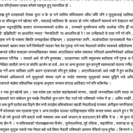
यस परिप्रेक्ष्यमा प्रबल बनेको महसुस हुनु स्वाभविक हो ।
रुक्क हुने दलहरूको रोचक कुरा त के छ भने जातिय संघियतामा जाँदा जाँदै पनि र मुलुकलाई जातिय
न वा सीमाङ्कन गर्न खोज्दा पनि , यसलाई जातियता कै आधार हो भनेर स्वीकार्ने सामर्थ्य भने देखाउन स
ुराम भट्टराईदेखि डाक्टर मानन्धरसम्मको दलील छ , राज्यको पुनर्संरचना माथि उल्लेख गरिए झैँ ज
यो
इथ्निसिटी
मा आधारित नभएर
नेस्नालिटी
मा आधारित हो रे ! तर उनीहरूले जे दावा गर्ने गरे पनि ,
‘
’
‘
’
वेजहरू भने यो भाषामा बिमति जनाइरहेका देखिन्छन् । उदाहरणका लागि , माओवादीका प्रभावशाली नेता 
संरचनाको खाका तयार पार्ने जिम्मेवारी पाएका नेता देव गुरूङ् भने नया नेपालको संघीय स्वरूपले अहिलेसम
संरचानले दमित बनाएका जनजातिहरूका नाममा अग्रधिकार समेत व्यवस्था गरिएको आत्मनिर्णयको अधिक
 व्यवस्था गरिनेछ । यसको अर्थ यो पनि हुनसक्छ , उदाहरणका लागि
तमुवानमा बसोवास गर्ने गुरुङ वा 
निश्चित जातीले
जग्गा वा संपत्ति आर्जन वा दर्ता , कर वा अन्य कुरामा जुन कानूनी व्यवस्थाको पालना गर्नेछ त
ास गर्ने अन्य जातिका लागि अलग प्रकारको पनि हुन् सक्नेछ । अग्राधिकारको अर्थ त्यही नै हुन आउँछ
िर्णयको अधिकारले भने मुलुकको संघमा रहने वा नरहेर स्वतन्त्र मुलुकको रूपमा छुट्टिने भन्ने अध
सरकारले चाहेमा संवैधानिक प्रकृया अनुसार जनमत संग्रह आदिबाट गर्न पनि सकिनेछ ।
ला र नया हुन खोज्दै छन् । एक मधेश एक प्रदेश चाहनेहरूको मागमा , पहाडी जनजातिका लागि मात्र ज
हरूको माग संबोधन हुन नसक्ने स्थितिले कुन तरंग पैदा गर्ला त्यो भविष्यको गर्भमा नै छ । अस्ति भर्खरै
 अरू कुनै प्रदेश बन्न दिइने छैन भन्दै तराईमा बसिसकेका पहाडी नेपालीलाई राज्यमा अंगीकृत नागरिकता
गर्ने फोरमका जय प्रकाश गुप्ता र अन्य तराईया दलका प्रतिकृयाहरू भोलि कस्ता रूपमा आउने हुन र त
ने हो त्यो कुराले पनि हाम्रो भावी नक्सामा अरू धर्सा थप्लान् वा हटाउलान् हेर्न बाँकि नै छ । यो कुरा 
 छैन नै । य संघियताको गोलचक्ककरमा फँसेर , युगोस्लाभिया, पूर्व रसिया , नाइजेरिया , रुवाण्डा वा स
 समुन्नत मुलुक जस्तो नया नेपाल बन्ने भन्ने विषय नेपाली भविष्यको अत्यन्त पेचिलो प्रश्न हुनेछ । किनभने