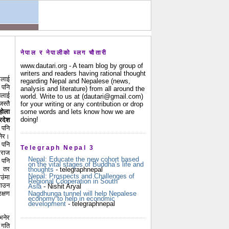
नेपाल र नेपालीको ब्लग चौतारी
www.dautari.org - A team blog by group of
writers and readers having rational thought
मलाई
regarding Nepal and Nepalese (news,
 पनि
analysis and literature) from all around the
िलाई
world. Write to us at (dautari@gmail.com)
स्तै
for your writing or any contribution or drop
some words and lets know how we are
होला
doing!
रदेश
 पनि
नेर।
 पनि
Telegraph Nepal 3
मराज
Nepal: Educate the new cohort based
 पनि
on the vital stages of Buddha’s life and
। तर
thoughts
- telegraphnepal
Nepal: Prospects and Challenges of
उंमा
Regional Cooperation in South
चाउन
Asia
- Nishit Aryal
Nagdhunga tunnel will help Nepalese
रक्षण
economy to help in economic
development
- telegraphnepal
भनेर
 गति