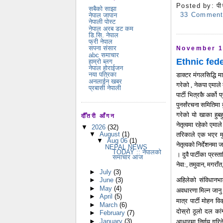
Posted by:
पी
सबैको साझा
33 Commen
नेपाल जापान
नेपाली पोस्ट
नेपाल अरब डट कम
डि.सि. नेपाल
फ्री नेपाल
सपना संसार
November 1
abc समाचार
Ethnic feder
हाम्रो ब्लग
नेपाल होराईजन
नया पत्रिका
डाक्टर मंगलसिद्धि म
अनलाईन खबर
गरेको , नेकपा एमाल
प्रबासी नेपाली
पार्टी भित्रकै अर्
पुनर्संरचना समितिमा
गरेको यो खाका हुब
दौँतरी आँगन
नेतृत्वमा रहेको एमा
▼
2026
(32)
▼
August
(1)
तरिकाले एक भएर मुलु
▼
Aug 06
(1)
नेतृत्वको निर्देशन
NEPAL NEWS
TODAY :: नेपालको
।
दुवै पार्टीका प्रस्त
समाचार आज
नेवा:, तमुवान, मगराँ
►
July
(3)
अहिलेको संविधानभा
►
June
(3)
►
May
(4)
अवधारणा मिल्न जानु 
►
April
(5)
मात्र पार्टी मोहन 
►
March
(6)
दोस्रो ठूलो दल
कां
►
February
(7)
आधारमा निर्णय गरिन
►
January
(3)