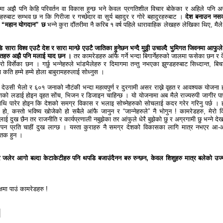
ालमा अझै पनि केहि परिवर्तन वा विकास हुन्छ भने केवल प्रगतिशील विचार बोकेका र अहिले पनि अ
ीहरुबाट सम्भव छ न कि गिरीजा र गच्छेदार वा सुर्य बहादुर र गोरे बहादुरहरुबाट ।
देश बनाउन नसक्
रो “महान योगदान” छ
भन्ने कुरा दौंतरीमा नै करिब १ वर्ष पहिले धारावाहिक लेखहरु लेखिका थिए, मैले
रा विश्व एउटै देश र सारा मान्छे एउटै जातिका हुनेछन भन्दै मुठ्ठी उचाल्दै भुमिगत जिवनमा आफुले
गीतहरु अझै पनि मलाई याद छन ।
तर कामरेडहरु आंफै गर्ने भन्दा बिगार्नेहरुको जालमा फसेका छन र क
रो विर्सेका छन । गर्छु भन्नेहरुले भांडभैलेहरु र दिमागमा तन्तु नभएका झुण्डहरुबाट सिध्दान्त, बिच
कति हम्मे हम्मे होला बाबुरामहरुलाई सोध्नुस ।
ता देउसी भैलो र ६०१ जनाको नौटंकी भन्दा महत्वपुर्ण र दुरगामी असर राख्ने वृहत र आवश्यक योजना 
को लडाई होइन वृहत सोंच, भिजन र डिजाइन चाहिन्छ । यो योजनामा अब मैले राज्यरुपी जागीर पाए
 माथि पारेर होइन कि देशको समग्र विकास र भलाइ सोच्नेहरुको सोचलाई कदर गरेर गरिनु पर्छ । 
ो, कस्तो भविष्य खोजेको हो सबैले आंफै जानुन र “जान्नेहरुले” नै भोगुन ! कामरेडहरु, मेरो व
ई दुख छैन तर राजनीति र कार्यप्रणाली नबुझेका तर आंफुले धेरै बुझेको छु र अग्रगामी छु भन्ने दे
डीपन प्रति चाहीं दुख लाग्छ । यस्ता कुराहरु नै समग्र देशको विकासका लागि मात्र नभएर आ-आ
घातक हुन ।
जलेर आगो बल्दा केटाकेटीहरु पनि थपडि बजाउंदैनन बरु रुन्छन, केवल शिशुहरु मात्र बलेको उज्
षमा पाउं कामरेडहरु !