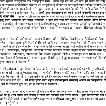
लियन ग्रुपले सांस्कृतिक नाच देखाइरहेको थियो , मलाई खुब मन पर्यो अरु ठाउं हेर्न छोडेर पनि त्यहि 
घ वा राज्यका प्रतिनीधिहरु थिएनन बरु संस्कृतिलाई जोगाइराख्न स्वतस्फुर्त रुपमा तातेका ग्रामीण क्षे
तीनिहरुको जात या राज्य के हो भनेर बुझ्न मलाइ कुनै दरकार परेन किनकी मेरो लागि उनीहरु सिसि
हांको भए पनि इटालियनहरु थिए ।
अर्को कुरा स्कटल्याण्डको स्कर्ट लाउने संस्कृती स्कटल्याण्ड छ
ध्दि भएको छैन
। ग्लास्गो र एडिनवर्गमा सुन्न नपाएको ब्यागपाइपरको धुन ह्यामवर्ग र ब्रसेल्समा सुनेको
हिन्दु होइन भन्नेहरुले पनि तिहार सकिएको १ हप्ता पछि सम्म पनि देउसी खेल्दै हिडेको फोटो नदेखे
। कामरेड, यी उदाहरणहरुले मलाई के निश्कर्षमा पुग्न बाध्य बनाउंछ भने, कुरोको चुरो कसरी पैसा झा
। तपाइहरुले भन्नुहोला कस्तो संकिर्ण विचार राखेको ? तर यसले आम स्तरमा देखिएको सोंचको चि
कुरा त नेपालको जातियताको लडाईले विदेशमा समेत नचिनेका नेपालीहरु र चिनेकैहरुको बिचमा
ण रहेन । पहिले जस्तो कुनै नेपाली हो कि भन्दै आंफै गएर “नमस्कार तपाई नेपाली हो ?” भन्ने स्थिति अ
 । त्यति मात्रै होइन न्युयोर्कमा १ वर्ष जति पहिले एकजना नेपाली मर्दा जातिपातिको कारणले शव न
न रे । कामरेडहरु, तपाइहरुको अग्रगामी सोचको कारणले सिर्जित अदृश्य दिक्षाले नेपालीहरु माझ न्य
ि हराउंदैछ। कामरेडहरु, भावनात्मक विष डमडम बन्दुकको गोली र सायनाइड भन्दा घातक हुन्छ ।
स्ता विषहरु पोखिएका छन ? सामान्य कुरामा विदेशी प्रभू देख्नुहुन्छ तपाइहरु, तर तपाइहरुको दिमागभ
्नुहुन्न, होइन त यो बिडम्वना ?
म गर्ने कर्मथलोमा जुन देशका मान्छेहरु कार्यरत छन, सबै देशको झण्डा प्रवेशद्वार भित्र राखिएको
 झण्डा हेर्दै मान्छे झुम्मिरहेको देख्छु । मान्छेको पहिचान मान्छेले बनाउने हो, आंफै अरुले बनाउद
ुश हैन काम गर्नु पर्छ । भड्काउने र फोड्ने हैन बनाउने र सपार्ने नसके चुप लागेर बस्ने गर्नु पर्छ ।
ताका कडि यिनै हुन ।
घरै पिच्छे छुट्टै जात भएका पश्चिमाहरुले त्यसलाई आफ्नो घर भित्रमात्र स
 अझै यी संजिवनी बुटी छन, हैन त कामरेड यो विडम्वना !
्षेत्री, कामी, सार्की आदि र काठमाडौ बाहिरका नेवार समेतलाई राज्य चाहिदोरहेनछ अहिलेका नेताह
र्थ के हो भन्दा जसले बल मिच्याइ र नेपाल बन्द गराउंछ देश उसैले पाउंछ । हामी केटाकेटीमा एक खु
ाज्य गेम खेले जस्तो ।
कामरेड, मागेर पाइन्छ भन्ने मानसिकता त्याग्नु पर्छ
। जसले मेहनत गर्छ उसल
ता लागु गर्नु पर्छ ।