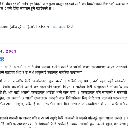
िदी बहिनीहरुको लागि ३५ दिहर्राम्स र पुरुष दाजुभाइहरुको लगि ४५ दिहर्राम्सको टिकटको ब्यवस्था र
उस २ बजे देखि संचालन हुने बताईएको छ ।
मनाथ (बन्दिपुरे माहिलो)
Labels:
समाचार/ टिपोट
s
4, 2009
त्र
दै भाग्यमानी ठान्थ्यो । सानै छँदा उसका बाले उसलाई ७ सा’लाँ कसरी प्रजातन्त्र आएर जनताको
न्ने बताएका थिए र उ सधैं आफुलाई स्वतन्त्र नागरिक सम्झन्थ्यो ।
ो र ४६ सालतिर फेरि आन्दोलनका कुरा चल्यो । गाउँको स्कूलमा ३ कक्षे पढ्दा पढ्दै खन-जोत 
े स्थिति आएकोले उसले अरु पढ्न पनि पाएको थिएन । गाउँका केही ठालुहरुलाई सोध्दा ‘७ स
ली हो, अब चाही असली प्रजातन्त्र आउँछ’ भन्ने चाल पायो । प्रजातन्त्र पनि सक्कली र नक्कली ह
ुझेन, तर उसको ७ सालाँ प्रजातन्तर ल्याउने बाऊ बितिसकेका थिए फेरि यस पटकको प्रजातन्त्र
, टोल-टोलमा स्कूल, सबैलाई काम, सस्तोमा माम’ दिने नाराबाट उ आकर्षित भयो र उ आफैं पनि ला
सालको असली प्रजान्त्र पनि २ -४ बर्ष नपुग्दै फेरि नक्कली नै भएको गाँई-गुई सुन्न थाल्यो उसले ।
ाउँदै, तीनै प्रजातन्त्र ल्याउने नेताहरुले फेरि त्यसैलाई नक्कली भनेको कुरा उसले बुझेन, तर यस्तो 