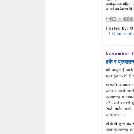
कार्यक्रममा महिला द
छ भने कार्यक्रम दि
Posted by:
खे
1 Comment
November 1
हर्के र प्रजातन्
हर्के आफूलाई ज्या
चल्न सुरु भएको हो भ
त्यसपछि उ जवान भय
अगेनामा आगो नबल्न
प्रजातन्त्र त नक्क
र? उसले राम्ररी ब
‘गाउँ- गाउँमा बाटो
आन्दोलनमा ।
खै के हो कुन्नी ४६ 
पटक प्रजातन्त्र ल्य