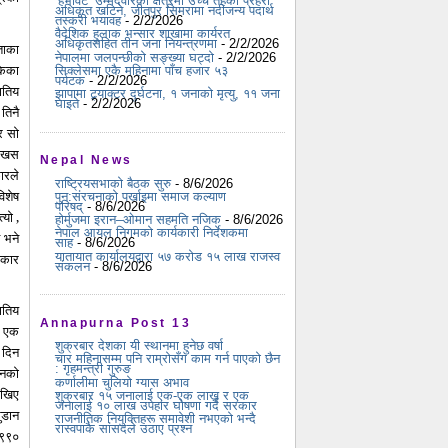
‘हेभीवेट’ उम्मेदवारका क्षेत्रमा उच्च तहका प्रहरी
अधिकृत खटिने, जीतपुर सिमरामा नदीजन्य पदार्थ
तस्करी भयावह
- 2/2/2026
वैदेशिक हुलाक भन्सार शाखामा कार्यरत
अधिकृतसहित तीन जना नियन्त्रणमा
- 2/2/2026
ताका
नेपालमा जलपन्छीको सङ्ख्या घट्दो
- 2/2/2026
केका
सिक्लेसमा एकै महिनामा पाँच हजार ५३
पर्यटक
- 2/2/2026
ातिय
झापामा ट्र्याक्टर दुर्घटना, १ जनाको मृत्यु, ११ जना
घाइते
- 2/2/2026
 तिनै
र सो
्म खस
Nepal News
ारले
राष्ट्रियसभाको बैठक सुरु
- 8/6/2026
विशेष
पुन:संरचनाको पर्खाइमा समाज कल्याण
परिषद्
- 8/6/2026
्यो ,
होर्मुजमा इरान–ओमान सहमति नजिक
- 8/6/2026
नेपाल आयल निगमको कार्यकारी निर्देशकमा
 भने
साह
- 8/6/2026
यातायात कार्यालयद्वारा ५७ करोड १५ लाख राजस्व
िकार
संकलन
- 8/6/2026
ातिय
Annapurna Post 13
 , एक
शुक्रबार देशका यी स्थानमा हुनेछ वर्षा
 दिन
चार महिनासम्म पनि राम्रोसँग काम गर्न पाएको छैन
: गृहमन्त्री गुरुङ
िनको
कर्णालीमा चुलियो ग्यास अभाव
देखिए
शुक्रबार १५ जनालाई एक-एक लाख र एक
जनालाई १० लाख उपहार घोषणा गर्दै सरकार
ुडान
राजनीतिक नियुक्तिहरू समावेशी नभएको भन्दै
रास्वपाकै सांसदले उठाए प्रश्न
 १९९०