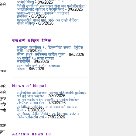
अध्यक्ष जबरा
- 8/6/2026
हेको
विदेशी उपाधिको समकक्षता सेवा अब यूजीसीमार्फत,
अनलाइनबाटै आवेदन र प्रमाणपत्र
- 8/6/2026
खनाल–यादव भेट : वामपन्थी एकताबारे
छलफल
- 8/6/2026
गृहमन्त्रीले माफी मागे, भने- अब ठाडो बोल्दिन,
माफी चाहान्छु
- 8/6/2026
राजधानी राष्ट्रिय दैनिक
सशस्त्र प्रहरीका १० डिएसपीको सरुवा, हेर्नुहोस्
सूची
- 8/6/2026
सपना अधुरै, कफिनमा फर्किए युक्ता
- 8/6/2026
२२ करोड १७ लाख राजश्व
सङ्कलन
- 8/6/2026
आत्मनिर्भर बन्ने बाटोमा इलामका
महिला
- 8/6/2026
 राज
नगरे
News of Nepal
ालको
सार्वजनिक कार्यक्रममा सांसद पौडेलमाथि दुर्व्यवहार
गर्ने दुई जना पक्राउ
- 7/30/2026
ुन्छ
‘कानुन संशोधनबिना स्थानीय र प्रदेश निर्वाचन
एकैपटक सम्भव छैन’
- 7/30/2026
 पछि
प्राविधिक प्रतिवेदन कार्यान्वयन गर्न समन्वय
बैठक
- 7/30/2026
ग्यो
पदाधिकारीविहीन त्रिवि : २६ दिनसम्म बजेट र
निर्णय प्रक्रिया ठप्प
- 7/30/2026
 पटक
ठूला-
Aarthik news 10