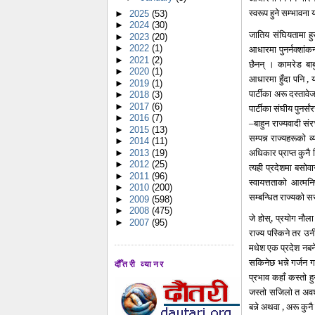
स्वरूप हुने सम्भावना 
►
2025
(53)
►
2024
(30)
जातिय संघियतामा हु
►
2023
(20)
आधारमा पुनर्नक्शांक
►
2022
(1)
►
2021
(2)
छैनन् । कामरेड बाब
►
2020
(1)
आधारमा हुँदा पनि , 
►
2019
(1)
पार्टीका अरू दस्ता
►
2018
(3)
►
2017
(6)
पार्टीका संघीय पुनर्
►
2016
(7)
बाहुन राज्यवादी 
–
►
2015
(13)
सम्पन्न राज्यहरूको
►
2014
(11)
अधिकार प्राप्त कुनै 
►
2013
(19)
►
2012
(25)
त्यही प्रदेशमा बसोव
►
2011
(96)
स्वायत्तताको आत्मन
►
2010
(200)
सम्बन्धित राज्यको 
►
2009
(598)
►
2008
(475)
जे होस्, प्रयोग नौ
►
2007
(95)
राज्य पस्किने तर उनी
मधेश एक प्रदेश नबने
सकिनेछ भन्ने गर्जन 
दौँतरी व्यानर
प्रभाव कहाँ कस्तो हु
जस्तो सजिलो त अवश्य
बन्ने अथवा , अरू कुनै