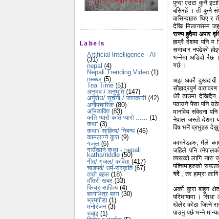
पुग्दा एउटा कुनै इटा
बसिरहें । ती कुनै सं
वासिन्दाहरु थिए र 
देखि मिलानसम्म ज
राज्य हुदैमा अपार वृ
हाम्रै देशमा पनि म 
Labels
समाचार नपढेको होइन 
Artificial Intelligence - AI
भन्नेमा अडिदो रैछ 
(31)
गर्छ ।
nepal
(4)
Nepali Trending Video
(1)
news
(5)
अझ अर्को दुखदायी 
Tea Time
(51)
सौहाद्रपुर्ण वातावर
अनुभव / अनुभूति
(147)
धेरै ठाउमा देखिदैन
अनुरोध/ सूचना / जानकारी
(42)
पठाउने पैसा पनि उठे
अनौपचारिक
(80)
अभिव्यक्ति
(83)
मानविय संवेदना पन
कति प्यारो कति प्यारो ......
(1)
नेपाल जस्तो देशमा य
कथा
(3)
विष भर्ने प्रभुहरु देख
कथा/ साहित्य/ निबन्ध
(46)
कामलाग्ने कुरा
(9)
कामरेडहरु, मैले का
गजल
(6)
गाउँखाने कथा - nepali
जहिले पनि त्नेपालको
katha/riddle
(50)
त्यसको लागि नारा जुल
गीत/ गजल/ कविता
(417)
पश्चिमाहरुको सफल
चाडपर्व/ धर्म-संस्कृति
(67)
गरे
, तर हाम्रा लागि
तातो बहस
(18)
दौँतरी खबर
(33)
फिचर साहित्य
(4)
अर्को कुरा बाहुन क
ब्लगभित्र ब्लग
(30)
परिभाषामा । सिधा अ
भ्रमपीडा
(1)
खेलेर कोठा जित्ने र
मनोरंजन
(3)
पाउनु पर्छ भन्ने मान्य
रुबाइ
(1)