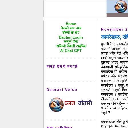
Home
नेपाली ब्लग वाल
November 2
दौंतरी के हो?
कामरेडहरु, सं
Dautari Login
सम्पूर्ण पोष्ट
पुष्पजीले एकलव्यजी
सजिलो नेपाली टाइपिङ
फलानो जातिको यो प्
AI Chat GPT
लाग्छ भनेर मैले भन
मान्छे बटुल्ने साधन
टुरिस्ट आएर जाती
मलाई दौंतरी मनपर्छ
काठमाडौ सांस्कृतिक
बनाउदैमा यो धरोहर फ
पर्यटक बनेर धेरै द
वातावरण र संस्कृति 
मनाउंछन । तनहु, पा
गुरुङले गाएको गित
Dautari Voice
मनाउंछन । तपाईंला
तीजको लाखे नाचको ल
कल्पना पनि गर्दैनन
आफ्नै राज्य चाहिन्छ
नहुने ?
कामरेडहरु, मैले कुन
थाहा हुन्छ भन्ने ए
ताजा प्रतिक्रिया