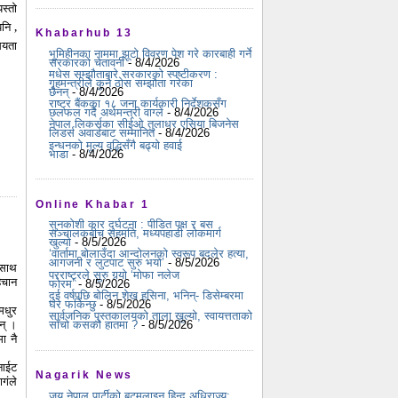
स्तो
नि ,
Khabarhub 13
घियता
भूमिहीनका नाममा झूटो विवरण पेश गरे कारबाही गर्ने
सरकारको चेतावनी
- 8/4/2026
मधेस सम्झौताबारे सरकारको स्पष्टीकरण :
गृहमन्त्रीले कुनै ठोस सम्झौता गरेका
छैनन्
- 8/4/2026
राष्ट्र बैंकका १८ जना कार्यकारी निर्देशकसँग
छलफल गर्दै अर्थमन्त्री वाग्ले
- 8/4/2026
नेपाल लिकर्सका सीईओ तुलाधर एसिया बिजनेस
लिडर्स अवार्डबाट सम्मानित
- 8/4/2026
इन्धनको मूल्य वृद्धिसँगै बढ्यो हवाई
भाडा
- 8/4/2026
Online Khabar 1
सुनकोशी कार दुर्घटना : पीडित पक्ष र बस
सञ्चालकबीच सहमति, मध्यपहाडी लोकमार्ग
खुल्यो
- 8/5/2026
‘वार्तामा बोलाउँदा आन्दोलनको स्वरूप बदलेर हत्या,
आगजनी र लुटपाट सुरु भयो’
- 8/5/2026
 साथ
परराष्ट्रले सुरु गर्‍यो ‘मोफा नलेज
िचान
फोरम’
- 8/5/2026
दुई वर्षपछि बोलिन शेख हसिना, भनिन्- डिसेम्बरमा
घर फर्किन्छु
- 8/5/2026
मधुर
सार्वजनिक पुस्तकालयको ताला खुल्यो, स्वायत्तताको
न् ।
साँचो कसको हातमा ?
- 8/5/2026
ा नै
नाईट
Nagarik News
गंले
जय नेपाल पार्टीको बटमलाइन हिन्दु अधिराज्य: