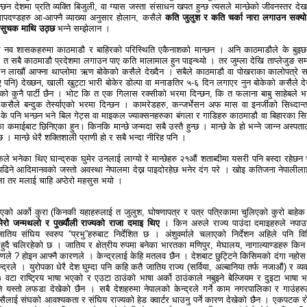
छन देशमा प्रति व्यक्ति बिजुली, वा ग्यास जस्ता संसाधन खपत हुन्छ त्यसले मान्छेको जीवनस्तर देख
मापदण्डहरु आ-आफ्नै व्याख्या अनुसार होलान, कसैले
कति जुलुश र कति चर्का नारा लगाउन सक्यो
 सुचक माथि उठ्छ
भन्ने सम्झेलान ।
धेरै नव शासकहरुमा काठमाडौ र बाहिरको परिस्थिति एकैनाशको मान्छन । अनि काठमाडौले के बुझ्छ
यो त सबै काठमाडौ प्रदेशमा लगाउन पाए कति मालामाल हुन पाइन्थ्यो । तर जुम्ला देखि ताप्लेजुङ सम
्याउन लाखौं आफ्ना थाप्लोमा ऋण बोकेको कसैले देख्दैन । सबैले काठमाडौ वा पोखराका कालोपत्रे
पनि) देख्छन, खाली खुट्टा भारी बोकेर डोल्पा वा मनाङतिर ५-६ दिन लगाएर नुन बोकेको कसैले देख
ो कुनै पार्टी छैन । भोट कि त एक गिलास रक्सीको भरमा दिन्छन, कि त फलाना बाबु साहेबले भ
सैले बन्दुक तेर्स्याएको भरमा दिन्छन । कामरेडहरु, कन्जर्भेसन अफ मास वा इनर्जीको सिध्दान्
ले के पनि भन्छन भने बिल गेट्स वा माइकल ज्याक्सनहरुका बंगला र गाडिहरु काठमाडौ वा बिहारका सिक
का कमाईबाट छिनिएका हुन। किनकि मान्छे जन्मदा सबै उस्तै हुन्छ । मान्छे के हो भन्ने जान्न अस्पता
ग्छ । मान्छे धेरै शक्तिशाली प्राणी हो र सबै भन्दा नीरिह पनि ।
ले भनेका थिए घान्द्रुक घुमेर उनलाई लाग्यो रे मान्छेहरु २१औं शताब्दीमा यसरी पनि बस्दा रहेछन 
ढिने आदिमानवको जस्तो अवस्था नेपालमा देख्न पाइदोरहेछ भनेर दंग परे । खोइ कतिजना नेपालीला
ाउला तर मलाई चाहि अप्ठेरो महसुस भयो ।
एको अर्को कुरा (किनकी यहाहरुलाई त जुलुश, घोषणापत्र र पत्र पत्रिकामा चुलिएको कुरो बाहेक
मेरो जन्मथलो र पुर्ख्यौली राज्यको राजा दमाइ थिए
। किन अरुले राज्य पाउंदा दमाइहरुले नपाउ
िय संघिय स्वरुप “प्रभु”हरुबाट निर्देशित छ । अंशुवर्माले चलाएको निर्देशन अहिले पनि विभ
ित हुदै चलिरहेको छ । जातिय र क्षेत्रीय रुपमा बनेका भारतका मणिपुर, मेघालय, नागाल्याण्डहरु किन
णले ? होइन आफ्नै कारणले । केन्द्रलाई केहि मतलव छैन । देशबाट छुट्टिने किसिमको दंगा नहोस
न्द्रले । युरोपका धेरै देश घुम्दा पनि कहि कतै जातिय राज्य (सर्विया, अल्बानिया तर्फ नजाऔं) र व्य
 वटा राष्ट्रिय भाषा भएको र एउटा ठाउंको भाषा अर्को ठाउंकाले नबुझ्ने बेल्जियम र दुइटा भाषा 
पनि यस्तो लफडा देखेको छैन । सबै देशहरुमा नेपालको केन्द्रले गर्ने काम नगरपालिका र गाउंहरुल
कसैलाई संघको आवश्यकता र संघिय राज्यको हेड क्वार्टर धाउनु पर्ने कारण देखेको छैन । एकपटक र