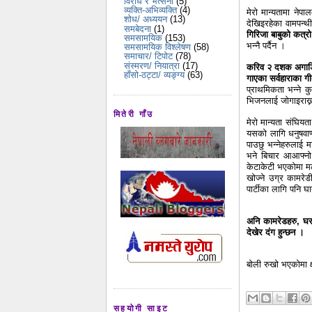
विरोध र भर्त्सना
(5)
व्यक्ति-अभिव्यक्ति
(4)
मेरो मान्यतामा नेप
शोध/ अध्ययन
(13)
देखिइरहेका वामपन्थ
समबेदना
(1)
गिरिजा बाबुको कत्
समसामयिक
(153)
भन्नै पर्दैन ।
समसामयिक विश्लेषण
(58)
समाचार/ टिपोट
(78)
संस्मरण/ नियात्रा
(17)
करिव २ दशक अगाडि सा
हाँसो-ठट्टा/ व्यङ्ग्य
(63)
गाएका सर्वहाराका 
प्राथमिकता भन्ने कु
भिजनलाई जोगाइराख्न 
मितेरी गाँउ
मेरो मान्यता संघिय
यसको लागि धनुषवाण
पाउछु भन्नेहरुलाई
भने बिचार आआफ्नो ह
केटाकेटी भएकोमा मला
खोज्ने उग्र कामरे
पार्टीका लागि पनि 
अनि कामरेडहरु, घर 
देखेर दंग हुन्छन ।
बोली रुखो भएकोमा क्
सहयोगी साइट