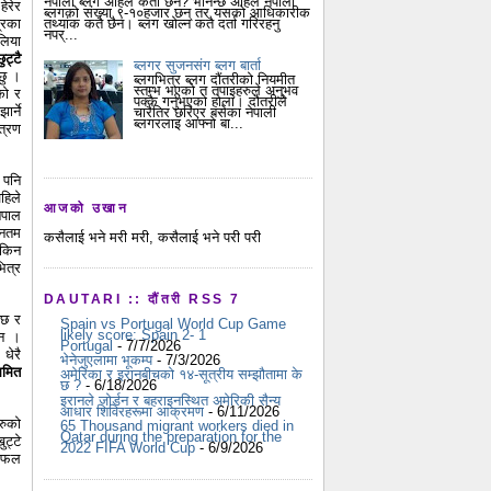
नेपाली ब्लग अहिले कती छन? भनिन्छ अहिले नेपाली
हेरेर
ब्लगको संख्या ९-१०हजार छन् तर यसको आधिकारीक
त्रका
तथ्यांक कतै छैन। ब्लग खोल्न कतै दर्ता गरिरहनु
नपर्...
लिया
ुट्टै
ब्लगर सुजनसंग ब्लग बार्ता
 छु ।
ब्लगभित्र ब्लग दौंतरीको नियमीत
स्तम्भ भएको त तपाइहरुले अनुभव
को र
पक्कै गर्नुभएको होला। दौतरीले
र्ने
चारैतिर छरिएर बसेका नेपाली
ब्लगरलाइ आफ्नो बा...
त्रण
 पनि
हिले
आजको उखान
ेपाल
ुनतम
कसैलाई भने मरी मरी, कसैलाई भने परी परी
 किन
ित्र
DAUTARI :: दौंतरी RSS 7
 छ र
Spain vs Portugal World Cup Game
likely score: Spain 2- 1
ैन ।
Portugal
- 7/7/2026
 धेरै
भेनेजुएलामा भूकम्प
- 7/3/2026
िमित
अमेरिका र इरानबीचको १४-सूत्रीय सम्झौतामा के
छ ?
- 6/18/2026
इरानले जोर्डन र बहराइनस्थित अमेरिकी सैन्य
आधार शिविरहरूमा आक्रमण
- 6/11/2026
रुको
65 Thousand migrant workers died in
Qatar during the preparation for the
ट्टे
2022 FIFA World Cup
- 6/9/2026
े फल