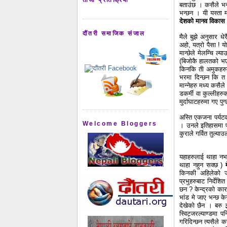
बताउंछ । कसैले भन्
भन्छन । यी यस्ता 
देशको मानव विकास
दौंतरी समाजिक संजाल
मैले बुझे अनुसार 
अहो, यत्रो पैसा ! 
मान्छेले मेलम्चि ल
(बिजोकै हालतको भए 
किनकि ती अमुकहरुक
भरमा दिन्छन कि त क
मान्नेहरु मध्य कसै
डकर्मी वा कुल्लीहरु
मुर्दाघाटहरुमा गए पु
अस्ति एकजना पर्यटक
Welcome Bloggers
। उनले इतिहासमा प
कुराले गर्वित तुल्य
यहाहरुलाई थाहा नभ
थाहा नहुन सक्छ )
किनकी अहिलेको जात
प्रभुहरुबाट निर्देश
छन ? केन्द्रको कार
भांड मे जाए भन्छ के
देखेको छैन । बरु ३
स्विट्जरल्याण्डमा 
गरिदिन्छन त्यसैले 