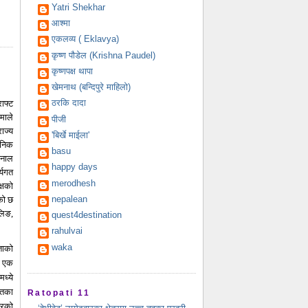
Yatri Shekhar
आश्मा
एकलव्य ( Eklavya)
कृष्ण पौडेल (Krishna Paudel)
कृष्णपक्ष थापा
खेमनाथ (बन्दिपुरे माहिलो)
ठरकि दादा
ाफ्ट
माले
पीजी
ाज्य
'बिर्खे माईला'
जनिक
basu
खनाल
happy days
्यगत
merodhesh
्षको
nepalean
को छ
ालिङ,
quest4destination
rahulvai
waka
ताको
ो एक
ध्ये
मतका
Ratopati 11
्रको