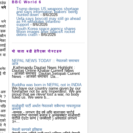
BBC World 6
ाउंछ
 भने
Trump denies US weapons shortage
and says information 'leakers' being
'hunted down'
- 8/6/2026
Uefa says boycott may still go ahead
 भने
as FA withdraws Infantino
support
- 8/6/2026
्मको
South Korea space agency shares
 सडक
Moon images after SpaceX rocket
debris crash
- 8/6/2026
्दैन
नेका
तलाई
र्मी
यो साता बढी हेरिएका पोस्टहरु
ल वा
NEPAL NEWS TODAY :: नेपालको समाचार
आज
Kathmandu Dautari News Highlight :
भनेर
Dautari Online Khabar Current News
- आजको समाचार Dautari Setopati Current
ई यी
News - आजको समाचार Da...
Buddha was born in NEPAL not in INDIA
We have our country name given by our
forefather not by any Imperialist. We are
 अरु
proud that we never lost a war, no body
ने ?
ruled us. We were b...
िन्न
माओवादी पार्टी अर्थात नेपालको सबैभन्दा नाफामूलक
 पछि
कम्पनी
 अरु
-सम्यक - लगभग डेढ वर्ष अघि बालाजुमा चार्टर्ड
एकाउण्टेण्ट नारायण बजाज र अन्यहरूबाट माओवादी
वस्था
पार्टीले एउटा रूग्ण ( जनमैत्री ) अस्पताल लगभग
भएको
३०...
े नै
नेपाली ब्लगको इतिहास
ोममा