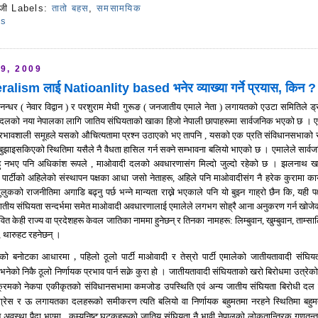
जी
Labels:
तातो बहस
,
समसामयिक
ts
9, 2009
alism लाई Natioanlity based भनेर व्याख्या गर्ने प्रयास, किन ?
ानन्धर ( नेवार विद्वान ) र परशुराम मेघी गुरूङ ( जनजातीय एमाले नेता ) लगायतको एउटा समितिले ड्र
े दलको नया नेपालका लागि जातिय संघियताको खाका हिजो नेपाली छापाहरूमा सार्वजनिक भएको छ । ए
को प्रभावशाली समूहले यसको औचित्यतामा प्रश्न उठाएको भए तापनि , यसको एक प्रति संविधानसभाको र
 बुझाइसकिएको स्थितिमा यसैले नै वैधता हासिल गर्न सक्ने सम्भावना बलियो भाएको छ । एमालेले सार्व
हु नभए पनि अधिकांश रूपले , माओवादी दलको अवधारणासंग मिल्दो जुल्दो रहेको छ । झलनाथ 
ले पार्टीको अहिलेको संस्थापन पक्षका आधा जसो नेताहरू, अहिले पनि माओवादीसंग नै हरेक कुरामा कार
कको राजनीतिमा अगाडि बढ्नु पर्छ भन्ने मान्यता राख्ने भएकाले पनि यो बुझ्न गाह्रो छैन कि, यही पक
मा जातीय संघियता सन्दर्भमा समेत माओवादी अवधारणालाई एमालेले लगभग सोह्रै आना अनुकरण गर्न खोजे
ावित
केही राज्य वा
प्रदेशहरू केवल जातिका नाममा हुनेछन् र तिनका नामहरू: लिम्बुवान, खुम्बुवान, ताम्स
त, थारुहट रहनेछन् ।
को बनोटका आधारमा , पहिलो ठूलो पार्टी माओवादी र तेस्रो पार्टी एमालेको जातीयतावादी संघिय
भनेको निकै ठूलो निर्णायक प्रभाव पार्न सक्ने कुरा हो । जातीयतावादी संघियताको खरो बिरोधमा उत्रेक
विक्रमको नेकपा एकीकृतको संविधानसभामा कमजोड उपस्थिति एवं अन्य जातीय संघियता बिरोधी दल म
ग्रेस र ऊ लगायतका दलहरूको समीकरण त्यति बलियो वा निर्णायक बहुमतमा नरहने स्थितिमा बहु
े अवस्था पैदा भएमा
, कम्युनिष्ट घटकहरूको जातिय संघियता नै भावी नेपालको लोकतान्त्रिक गणतन्त