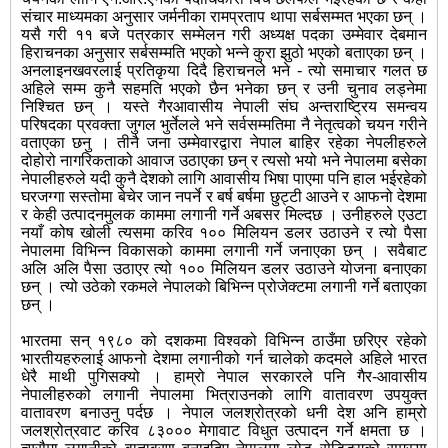
संचार माध्यमका अनुसार जर्मनीका रामप्रताप थापा सर्बसम्मत भएका छन् ।
यसै गरी ११ बजे पत्रकार सम्मेलन गरी अध्यक्ष पदका उम्मेवार देबमान
हिराचनका अनुसार सर्बसम्मति भएको भन्ने कुरा झुठो भएको बताएका छन् ।
अनलाइनखवरलाई प्रतिकृया दिदै हिराचनले भने - त्यो समाचार गलत छ
अहिले सम्म कुनै सहमति भएको छैन भनेका छन् र उनी चुनाव लड्नेमा
निश्चित छन् । यस्ते गैरआवासीय नेपाली संघ अन्तराष्ट्रिय समन्वय
परिषदका प्रवक्ता जुगल भुर्तेलले भने सर्वसम्मतिमा नै नेतृत्वको चयन गरीने
वताएका छनु । तीनै जना उम्मेवारद्वारा नेपाल बाहिर रहेका नेपलीहरुले
दोहोरो नागरिकताको आवाज उठाएका छन् र त्यसो भयो भने नेपालमा बसेका
नेपालीहरुले यदी कुनै देशको लागि आवासीय भिषा पाएमा पनि हाल भईरहेको
घरजग्गा सस्तोमा बेचेर जान नपर्ने र बर्ष बर्षमा छुट्टी आउने र आफनो देशमा
र केही उत्पादनमुलक काममा लगानी गर्ने अबसर मिल्दछ । उनीहरुले एउटा
नयाँ कोष खोली त्यसमा करिव १०० मिलियन डलर उठाउने र त्यो पैसा
नेपालमा विभिन्न विकासको काममा लगानी गर्ने जनाएका छन् । सवैबाट
अलि अलि पैसा उठाएर त्यो १०० मिलियन डलर उठाउने योजना बनाएका
छन् । त्यो उठेको रकमले नेपालको बिभिन्न प्रोजेक्टमा लगानी गर्ने बताएका
छन् ।
भारतमा सन् १९८० को दशकमा विश्वको विभिन्न ठाउँमा छरिएर रहेको
भारतीयहरुलाई आफनो देशमा लगानीको गर्न चालेको कदमले अहिले भारत
धेरै माथी पुगिसक्यो । हाम्रो नेपाल सरकारले पनि गैर-आवासीय
नेपालीहरुको लगानी नेपालमा भित्राउनको लागि वातावरण उपयुक्त
वातावरण बनाउनु पर्दछ । नेपाल जलश्रोत्रको धनी देश अनि हाम्रो
जलश्रोत्रवाट करिव ८३००० मेगावाट विधुत उत्पादन गर्ने क्षमता छ ।