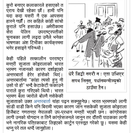
कुरो बनाएर कलाकारले हसाएको त
प्राय देखी रहेका छौं। हामी पनि
यदा कदा यसरी नै एक आपसमा
हास्ने गर्छौं। तर कहिले कांही सांचो
कुराले पनि हसाउंछ। अमेरीकामा
सेरा पेलिन उपराष्ट्रपतीको
चुनाबका लागी लढ्दा उनैले भनेका
भाषणका अंश टिभीका कार्यक्रममा
भनेर हसाइने गरिन्थ्यो।
केही पहिले तत्कालीन परराष्ट्र
मन्त्री सुजाता कोइरालाको भारत
भ्रमण नजानको कारण दर्शाइएको
अन्तरबार्ता हेरेर हांसेको थिएं।
अन्तरबार्तामा "कांहा त्यसो हुनु नी
उसो पो हो" भन्दै केटाकेटी फकाउने
पाराले कुरा गरिएको थियो। भारत
भ्रमण बेला ज्वरोले बोल्नै नसेकेकी
सुजाताको उक्त
अन्तरबार्ता
यांहा पढ्न सक्नुहुनेछ। भारत भ्रमणको लागी
साडी वाडी किने पनि बिरामी भएका कारण जान नसकेकी सुजाता कोइराला
हिजैबाट गणतन्त्र नेपालकी उप-प्रधान मन्त्री भएकी छन। कांग्रेसका
लागी उनको योगदान त तिनै कांग्रेसजनले जानुन तर दौंतरी पाठकका लागी
भने नागरिक पत्रिकाबाट लिइएको कार्टुन प्रस्तूत गरेको छु। यसमा केही
थप्नु परे तल थप्दै जानुहोला।