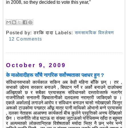
in 2008, so they decided to vote this year,"
Posted by:
ठरकि दादा
Labels:
समसामयिक विश्लेषण
12 Comments
October 9, 2009
के माओवादीहरू साँचै नागरिक सर्वोच्चताका पक्षधर हुन ?
संविधानसभाको कार्यकाल सकिन अब केही महिना बाँकि छन् । तर ,
सभाको उद्देस्य सरकार बनाउने , बिघटन गर्ने र अर्को बनाउने दाउपेचमा
अल्झिएको छ र सबैका प्रयासहरू संविधानको दस्तावेजतर्फ नलागेर
राजनीतिको सनातनी खिचातानीको दलदलमा नराम्ररी जाकिएको छ ।
एकले अर्कालाई लगाउने आरोप र संविधान बनाउन चासो नदेखाएको फित्तुर
अरूको टाउकोमा पन्छाएर आँफू मात्र पानी माथिको ओभानो बन्ने प्रयासमा
, दलका नेताहरू आआफ्ना कार्यकर्ता बीच कुर्लने प्रवृत्तिको अन्त्य देखिएको
छैन । राजनीति जोड घटाऊ वा संख्या जुटाऊको परिधिसम्म रहँदा त बहुमत
र अल्पमतको लोकतान्त्रिक विशेषताको मर्यादा भित्र नै छन् भनेर भन्ने