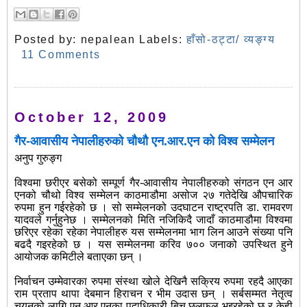
Posted by:
nepalean
Labels:
हाँसो-ठट्टा/ व्यङ्ग्य
11 Comments
October 12, 2009
गैर-आवासीय नेपालीहरुको चौथौ एन.आर.एन को विश्व सम्मेलन
अनुप गुरुङ्ग
विश्वमा छरीएर बसेको सम्पूर्ण गैर-आवासीय नेपालीहरुको संगठन एन आर
एनको चौथो विश्व सम्मेलन काठमाडौमा असोज २७ गतेदेखि औपचारिक
रुपमा हुन गईरहेको छ । सो सम्मेलनको उदघाटन राष्ट्रपति डा. रामवरण
यादवले गर्नुहुनेछ । सम्मेलनको मिति नजिकिदै जादाँ काठमाडौमा विश्वमा
छरिएर रहेका रहेका नेपालीहरु यस सम्मेलनमा भाग लिन आउने संख्या पनि
बढदै गइरहेको छ । यस सम्मेलनमा करिव ७०० जनाको उपस्थित हुने
आयोजक कमिटीले बताएका छन् ।
निर्वाचन उम्मेवारका रुपमा संस्था खोले देखिनै सक्रिय रुपमा रहदै आएका
राम प्रताप थापा देबमान हिराचन र भीम उदास छन् । सर्बसम्मत नेतृत्व
चयनको लागि एन.आर.एनका पदाधिकारी बिच छलफल भइरहेको छ र केही