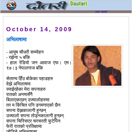
October 14, 2009
अभिलाषामा
-
आयुष
चौधरी
सम्मोहन
- रझेना ५ बाँके
-
हाल
रेडियो जन आवाज एफ। एम।
९७।३ नेपालगाज बाँके
सेताम्य हिँउ बोकेका पहाडहरु
देख्ने अभिलाषमा
रमाईरहेका मेरा सपनाहरु
रातको अन्त्यसँगै
बिलाएकाछन् उज्यालोहरुमा
तर म किंचित पनि डगमगाएको छैन
सपना देख्नकालागी हुन्छन्
उज्यालो सपना तोड्नकालागी हुन्छन्
सपना चिस्सिएर चरचरती फुटेपिन
फेरी रातको प्रतिक्षामा
जोडिने अभिलाषामा