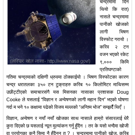
चन्द्रमामा दिन
थियो कि रात)
नासले चन्द्रमामा
पानीको खोजको
लागी भिषण
विस्फोट गरायो ।
करिव २ टन
वजन भएको रकेट
९,००० किमि
प्रतिघण्टाको
गतिमा चन्द्रमाको दक्षिणी ध्रुवमा ठोक्काईयो । भिषण विस्फोटका कारण
चन्द्र धरातलका ३५० टन टुक्राहरु करिब १० किलोमिटर माथिसम्म
उछीट्टीएको समाचारसंगै यस मिसनका नासाका प्रशासक Doug
Cooke ले यसलाई “विज्ञान र अन्वेषणको लागी महान दिन” भएको घोषणा
गर्दा म भने १० कक्षामा पढेको विजय मल्लको “अन्तिम भोज” सम्झदैँ थिएँ ।
विज्ञान, अन्वेषण र नयाँ नयाँ खोजका साथ नासाले हाम्रो संसारलाई धेरै
कुरा दिएको छ यसलाई न्यून मुल्यांकन गर्नु हुँदैन । तर के यसो भन्दैमा खोजी
वा प्रयोगका कुनै सिमा नै हुँदैनन् त ? । चन्द्रमामा पानीको खोज, करिब