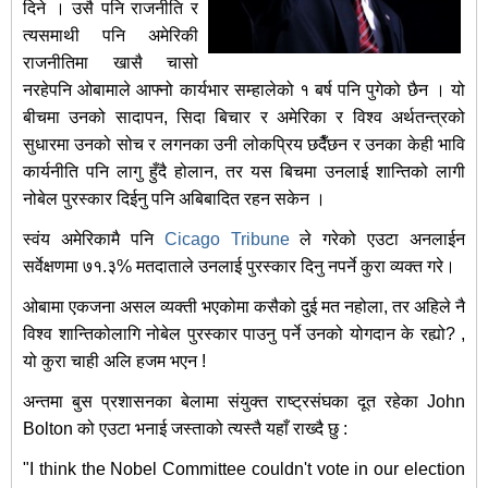
दिने । उसै पनि राजनीति र
त्यसमाथी पनि अमेरिकी
राजनीतिमा खासै चासो
नरहेपनि ओबामाले आफ्नो कार्यभार सम्हालेको १ बर्ष पनि पुगेको छैन । यो
बीचमा उनको सादापन, सिदा बिचार र अमेरिका र विश्व अर्थतन्त्रको
सुधारमा उनको सोच र लगनका उनी लोकप्रिय छदैँछन र उनका केही भावि
कार्यनीति पनि लागु हुँदै होलान, तर यस बिचमा उनलाई शान्तिको लागी
नोबेल पुरस्कार दिईनु पनि अबिबादित रहन सकेन ।
स्वंय अमेरिकामै पनि
Cicago Tribune
ले गरेको एउटा अनलाईन
सर्वेक्षणमा ७१.३% मतदाताले उनलाई पुरस्कार दिनु नपर्ने कुरा व्यक्त गरे।
ओबामा एकजना असल व्यक्ती भएकोमा कसैको दुई मत नहोला, तर अहिले नै
विश्व शान्तिकोलागि नोबेल पुरस्कार पाउनु पर्ने उनको योगदान के रह्यो? ,
यो कुरा चाही अलि हजम भएन !
अन्तमा बुस प्रशासनका बेलामा संयुक्त राष्ट्रसंघका दूत रहेका John
Bolton को एउटा भनाई जस्ताको त्यस्तै यहाँ राख्दै छु :
"I think the Nobel Committee couldn't vote in our election