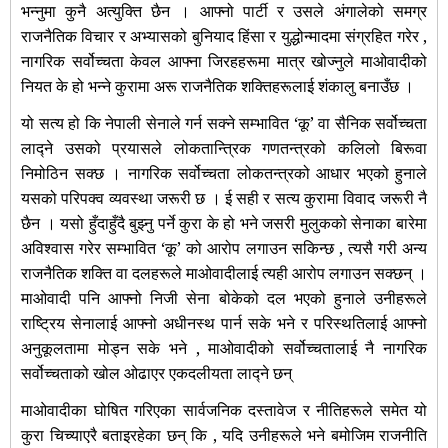
भन्नुमा कुनै अत्युक्ति छैन । आफ्नो पार्टी र उसले अंगालेको समग्र
राजनैतिक विचार र
अभ्यासको बुनियाद हिंसा र युद्धोन्मादमा संग्रहित गरेर ,
नागरिक सर्वोच्चता केवल आफ्ना जिरहहरूमा मात्र खोज्नुले माओवादीको
नियत के हो भन्ने कुरामा अरू राजनैतिक शक्तिहरूलाई शंकालु बनाउँछ ।
यो सत्य हो कि
नेपाली सेनाले गर्न सक्ने सम्भावित ‘कू’ वा सैनिक सर्वोच्चता
लाद्ने उसको प्रयासले लोकतान्त्रिक गणतन्त्रको कलिलो बिरूवा
निमोठिन सक्छ । नागरिक सर्वोच्चता लोकतन्त्रको आधार भएको हुनाले
यसको परिपक्व व्यवस्था जरूरी छ । ई सही र सत्य कुरामा विवाद जरूरी नै
छैन । यसो हुँदाहुँदै बुझ्नु पर्ने कुरा के हो भने जसरी मुलुकको सेनाका बारेमा
अविश्वास गरेर सम्भावित ‘कू’ को आरोप लगाउन सकिन्छ , त्यसै गरी अन्य
राजनैतिक शक्ति वा दलहरूले माओवादीलाई त्यही आरोप लगाउन सक्छन्
।
माओवादी पनि आफ्नो निजी सेना बोकेको दल भएको हुनाले उनीहरूले
राष्ट्रिय सेनालाई आफ्नो अधीनस्थ पार्न सके भने र परिस्थतिलाई आफ्नो
अनुकूलतामा मोड्न सके भने , माओवादीको सर्वोच्चतालाई नै नागरिक
सर्वोच्चताको खोल ओढाएर एकदलीयता लाद्ने छन्
माओवादीका घोषित गरिएका सार्वजनिक दस्तावेज र नीतिहरूले समेत यो
कुरा चिच्याएरै
बताइरहेका छन् कि , यदि उनीहरूले भने बमोजिम राजनीति