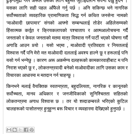
ढुङ्गामुढा गरेर अरूले उसका लागि बहुमत जुटाइदेलान सपना देख्नु हुँदैन ।
यसका लागि सही पहल आँफैले गर्नु पर्छ । अनि सकिन्छ भने नागरिक
सर्वोच्चताको व्यवहारिक प्रामाणिकता सिद्ध गर्न कथित जनसेना नामको
‘माओवादी छापामार’ संगको आफ्नो सम्बन्धलाई तोडेर अहिलेसम्मको
हिंसात्मक कर्तूत र क्रियकलापको पश्चाताप र
आत्मआलोचचना गर्दै
जनताको र केवल जनताको मतमा मात्र विश्वास गर्ने पार्टी भएको घोषणा गर्दै
अगाडि आउन पर्‍यो । यसो भएमा , माओवादी प्रतिवद्दता र नियतलाई
विश्वास गर्दै पनि मेरो मत माओवादी दललाई अवश्य हाल्ने छु र हरूलाई पनि
यसो गर्न भन्नेछु । कारण अरू अकर्मण्य दलहरूको कामकारवाहीबाट म पनि
निराश भएको छु र , लोकतन्त्रवादी बनेको माओवादीका लागि उसका काम र
विचारका आधारमा म मतदान गर्न चाहन्छु ।
किनभने मलाई वैयक्तिक स्वतन्त्रता, बहुदलियता, नागरिक र कानूनको
सर्वोच्चता, मानव अधिकार र जनजीविकाको सुनिश्चितता सहितको
लोकतन्त्रमा अगाध विश्वास छ । तर यो शव्दाडम्बरले भरिएको कुटिल
चालहरूको पासोतन्त्र हुनुहुन्न बरू विचार र व्यवहारमा देखिएको हुनुपर्छ ।