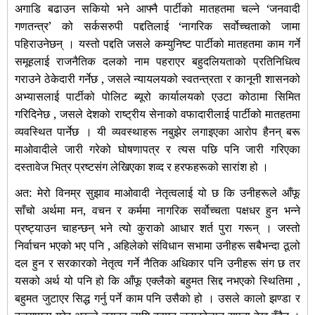
अगाडि बढाउन सकियो भने आफ्नै पार्टीको मातहतमा चल्ने ‘जनवादी
गणतन्त्र’ को सर्कसरुपी पद्दतिलाई ‘नागरिक सर्वोच्चताको जामा
पहिराउनेछन् । यस्तो पद्दति जसले कम्युनिष्ट पार्टीको मातहतमा काम गर्ने
समूहलाई राजनैतिक दलको नाम पहराएर बहुदलियताको प्रतिनिधित्व
गराउने ठेकेदारी गर्नेछ , जसले न्यायलयको स्वतन्त्रता र कानूनी शासनको
अभ्यासलाई पार्टीको पोलिट ब्यूरो कार्यालयको एउटा कोठामा सिमित
गरिदिनेछ , जसले देशको राष्ट्रीय सेनाको वफादारीलाई पार्टीको मातहतमा
व्यवस्थित पार्नेछ । यी व्यवस्थाहरू नबुझेर लगाइएका आरोप हैनन् बरू
माओवादीले जारी गरेको घोषणापत्र र त्यस पछि पनि जारी गरिएका
दस्तावेज भित्र प्रष्टसंग लेखिएका शव्द र हरफहरूको सारांश हो ।
अत: मेरो विनम्र सुझाव माओवादी नेतृत्वलाई यो छ कि उनीहरूले आँफू
साँचो अर्थमा मन, वचन र कर्ममा नागरिक सर्वोच्चता पक्षधर हुन भन्ने
प्रष्ट्याउन चाहन्छन् भने त्यो कुराको आधार शर्त पुरा गरून् । जस्तो
निर्वाचन भएको भए पनि , अहिलेको संविधान सभामा उनीहरू सबैभन्दा ठूलो
दल हुन र सरकारको नेतृत्व गर्ने नैतिक अधिकार पनि उनीहरू संग छ तर
यसको अर्थ यो पनि हो कि आँफू एक्लैको बहुमत सिद्द नभएको स्थितिमा ,
बहुमत जुटाएर सिद्ध गर्नु पर्ने काम पनि उसैको हो । उसले कालो झण्डा र