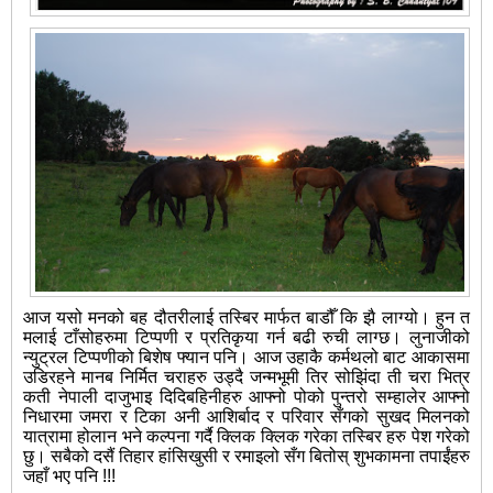
आज यसो मनको बह दौतरीलाई तस्बिर मार्फत बाडौँ कि झै लाग्यो। हुन त
मलाई टाँसोहरुमा टिप्पणी र प्रतिकृया गर्न बढी रुची लाग्छ। लुनाजीको
न्युट्रल टिप्पणीको बिशेष फ्यान पनि। आज उहाकै कर्मथलो बाट आकासमा
उडिरहने मानब निर्मित चराहरु उड्दै जन्मभूमी तिर सोझिंदा ती चरा भित्र
कती नेपाली दाजुभाइ दिदिबहिनीहरु आफ्नो पोको पुन्तरो सम्हालेर आफ्नो
निधारमा जमरा र टिका अनी आशिर्बाद र परिवार सँगको सुखद मिलनको
यात्रामा होलान भने कल्पना गर्दै क्लिक क्लिक गरेका तस्बिर हरु पेश गरेको
छु। सबैको दसैं तिहार हांसिखुसी र रमाइलो सँग बितोस् शुभकामना तपाईंहरु
जहाँ भए पनि !!!