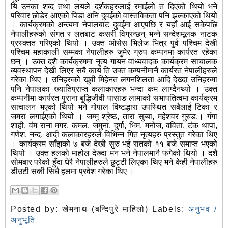
यि उनका शब्द तथा लयले दर्शकहरुलाई रमाईलो त दिएको थियो भने
परिवार छोडेर आएको पिडा अनि दुवईको वास्तविकता पनि झल्काएको थियो
। कार्यक्रमको अन्त्यमा नेपालबाट दुवईमा आएपछि र यहाँ आई सकेपछि
नेपालीहरुको संगत र लतबाट कसरी विग्रन्छन् भन्ने सन्देशमूलक नाटक
प्रस्क्तत गरिएको थियो । उक्त ओसेस भिलेज भित्र पुर्व पश्चिम देखी
पश्चिम महाकाली सम्मका नेपालीहरु जुमेर ग्रुप कम्पनमा कार्यरत रहेका
छन् । उक्त दशै कार्यक्रममा नृत्य गायन वाध्यवादक कार्यक्रम साचालक
ब्यवस्थापन देखी लिएर सबै कार्य ति उक्त कम्पनीमानै कार्यरत नेपालीहरुले
गरेका थिए । उनिहरुको खुवी मिहेनत लगनशिलता आदि देख्दा उनिहरुमा
पनि नेपालका ख्यातिप्राप्त कलाकारहरु भन्दा कम लाग्दैनथ्यो । उक्त
कम्पनीमा कार्यरत पुराना बुद्धिजीवी पासाङ लामाको सभापतित्वमा कार्यक्रम
साचालन भएको थियो भने गोपाल विष्टद्धारा उपस्थित सबैलाई टिका र
जमरा लगाईएको थियो । जम्मु श्रेष्ठ, तारा सुब्बा, महेशवर गुरुड,। गंगा
शाही, वंम राना मगर, कमल, जमुना, दुर्गा, भिम, मनोज, वविता, टंक थापा,
गणेश, नन्द, आदी कलाकारहरुले विभिन्न गित नृत्यहरु प्रस्तुत गरेका थिए
। कार्यक्रम साँझको ७ बजे देखी सुरु भई रातको ११ बजे समाप्त भएको
थियो । उक्त हलको माहोल देख्दा मन भने नेपालमानै फगेको थियो । दशै
सोमबार परेको हुँदा धेरै नेपालीहरुले छुट्टी लिएका थिए भने केही नेपालीहरु
डीउटी सकी सिधै हलमा प्रवेश गरेका थिए ।
Posted by:
खेमनाथ (बन्दिपुरे माहिलो)
Labels:
अनुभव /
अनुभूति