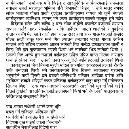
कार्यक्रमको आयोजक पनि थिईन् र सास्कृतिक कार्यक्रमलाई सफलता
बनाउन उनले महत्वपूर्ण भूमिका पनि निभाएकी थिईन् । उनि मात्र नभएर
लोक भाकामा पोख्त अर्का यूएईका ख्यातिप्राप्त गायक जो कुनै नेपाली
कार्यक्रममा उपस्थित भएनन् भने उक्त कार्यक्रमै खल्लो महसुस हुने गर्दछ
। विदेशमा बसेर पनि करिव ३ वटा लोक दोहोरी क्यासेट बजारमा ल्याउन
सफल भर्खरै मात्र रेकर्डीड। सकि मार्केटमा आउन थालेको र दुवईको
वातावरणसँग मेल खाने तातो हावा चल्छ सरर हावा सरर गाऊ घरलाई सम्झेर
पोल्छ छाती रुन्छु धरर भन्ने गित ल्याउन तमतयार भएका गायक असिम
महतले उही चाँडैनै बजारमा आउन लागेको गित गाउँदा दर्शकहरुका ताली र
सिट्ीले हल गुाजयामान भएको थियो भने नाच्नेको भिड लागेको थियो ।
उनको गित अन्त्य हुन नपाउदै दर्शकहरु उपि्रु उपि्रु वान्स मोरका नाराहरु
घन्काई रहेका थिए । उनको उक्त प्रस्तुतिले दर्शकहरुलाई तताएको थियो
। कार्यक्रमको बिच बिचमा मुरली मादल सारगींका स्वरहरुले हलको रौनकै
अर्कै बनाएको थियो भने कार्यक्रमको बिच बिचमा साचालक प्रकाश
भट्राईले मायाँ पि्रती दशै देशको परिस्थिति परिवार आदिको बारेमा अति
गहकिला शब्दले भरिपूर्ण गजल पस्किदा दर्शकहरुले वाह! वाह! गर्दै मनोराजन
लिएका थिए । टंक थापा मगरको प्रस्क्तती सारर्गींको धुन सँगैको गाईने
गितले दुवईको वास्तविकतालाई झल्काएको थियो भने नेपालको यात्रुवसको
अतितलाई सम्झाएको थियो ।
याद आउछ सधैभरी आफ्नै जन्म भूमि
वचत गर्न सकिएन अरिवयन मनि
घर देखी फोन आउछ पैसा चाहियो भनि
विदेशमा दुख पाईयो एक्लो जिन्दगानी
सुहाउँदैन नेपालीलाई विदेशी पारा