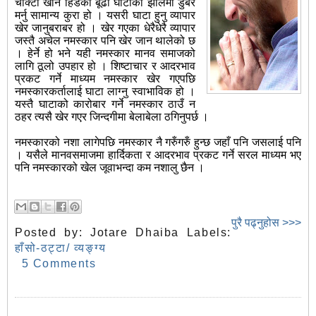
चोक्टा खान हिँडेकी बूढी घाटाको झोलमा डुबेर
मर्नु सामान्य कुरा हो । यसरी घाटा हुनु व्यापार
खेर जानुबराबर हो । खेर गएका धेरैधेरै व्यापार
जस्तै अचेल नमस्कार पनि खेर जान थालेको छ
। हेर्ने हो भने यही नमस्कार मानव समाजको
लागि ठूलो उपहार हो । शिष्टाचार र आदरभाव
प्रकट गर्ने माध्यम नमस्कार खेर गएपछि
नमस्कारकर्तालाई घाटा लाग्नु स्वाभाविक हो ।
यस्तै घाटाको कारोबार गर्ने नमस्कार ठाउँ न
ठहर त्यसै खेर गएर जिन्दगीमा बेलाबेला ठगिनुपर्छ ।
नमस्कारको नशा लागेपछि नमस्कार नै गरुँगरुँ हुन्छ जहाँ पनि जसलाई पनि
। यसैले मानवसमाजमा हार्दिकता र आदरभाव प्रकट गर्ने सरल माध्यम भए
पनि नमस्कारको खेल जूवाभन्दा कम नशालु छैन ।
पुरै पढ्नुहोस >>>
Posted by:
Jotare Dhaiba
Labels:
हाँसो-ठट्टा/ व्यङ्ग्य
5 Comments