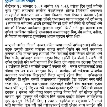
दुवईमा दशैको रमझम
सेप्टेम्वर २८ सोमवार २००९ असोज १२ २०६६ दशैका दिन दुवई नजिकै
जुमेर ग्रुप कम्पनीमा कार्यरत नेपालीहरुले ओसेस भिलेजमा भब्यरुपमा
सास्कृतिक मनोराजन का साथमा निधारमा रातो टिका र कानमा पहेलो
जमारा सिउरीदै एक आपसमा दशैको शुभकामना आदान प्रदान गर्दै दशै मनाए
।स्वागत छ सबै जना आउने हरुलाई मनाऔ हामी सबै मिली यो दशैलाई भन्ने
बोलको गितबाट कार्यक्रम शुभारम्भ भएको थियो भने शुभ कामना बडा
दशैको उपस्थित सबैलाई शुभकामना कलाकारहरु भिम, वंम मनोज, ववीता,
ले गितको माध्यमबाट शुभकामना आदान प्रदान गरेका थिए ।
डम्फुको तालैमा गितको नृत्यमा वविता थापा मगरले दर्शकहरुलाई पनि एक
पटक डम्फुकै तालमा नचाउन सफल भएकी थिईन् भने अर्का कलाकार
फुगेन्द्र थापा मगरले राजु लामाको गित तिमीलाई देखेर हिमाल हाँसेको भन्ने
गित गाउँदा दर्शकहरु मनमग्न भएका थिए ।
हाँसी देउ बोली देउ यसै गरी
दशैमा रमाईलो गरेर भन्ने भाकाको गित लिएर टंक थापा जब स्टेजमा देखा परे
। दर्शकहरु सिटी र तालीले उनलाई स्वागत गरे । उनले दर्शकहरुलाई उक्त
गीतमा नचाउन बाध्य बनाएका थिए । कार्यक्रमको सबैभन्दा आकर्षक
कलाकार आयोजक मित्रहरुले भित्र लुकाई रहेका थिए । दर्शकहरुले
कतिवेला ति लुकेर बसेकी कलाकारको प्रस्क्तति देख्न पाईएला भनेर पर्खि
रहेका थिए । साचालक प्रकाश भट्टराईले त्यतिनै बेला भावनाको एउटा
गजल पनि सुनाई दिए तव सबै जनाको मुखबाट एउटै नाम निस्कियो भावना
ढकाल । नृत्यमा अति पोख्त भावना ढकाल विगत केही बर्ष महेन्द्र पुलीस
क्लवमा नृत्य प्रस्तुत गर्ने गर्दथिन् तिनै भावना दुवईमा विभिन्न कार्यक्रममा
नृत्य प्रस्तुत गरिरहेकी छिन् । उक्त सास्कृतिक कार्यक्रममा पनि उनले
अति आकर्षक नृत्य गरी सबै दर्शकहरुलाई कुर्सी छोड्न बाध्य बनाईन् उनि