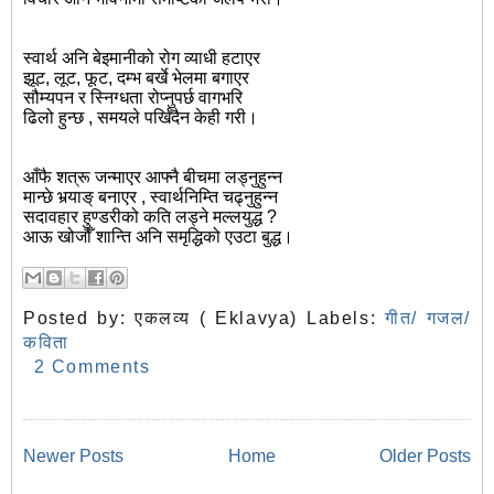
स्वार्थ अनि बेइमानीको रोग व्याधी हटाएर
झूट, लूट, फूट, दम्भ बर्खे भेलमा बगाएर
सौम्यपन र स्निग्धता रोप्नुपर्छ वागभरि
ढिलो हुन्छ , समयले पर्खिँदैन केही गरी।
आँफै शत्रू जन्माएर आफ्नै बीचमा लड्नुहुन्न
मान्छे भर्‍याङ् बनाएर , स्वार्थनिम्ति चढ्नुहुन्न
सदावहार हुण्डरीको कति लड्ने मल्लयुद्ध ?
आऊ खोजौँ शान्ति अनि समृद्धिको एउटा बुद्ध।
Posted by:
एकलव्य ( Eklavya)
Labels:
गीत/ गजल/
कविता
2 Comments
Newer Posts
Home
Older Posts