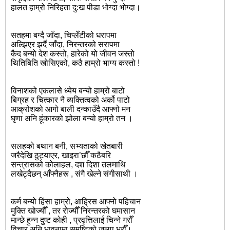
हालत हाम्रो निरिहता दु:ख पीडा भोग्दा भोग्दा।
सतहमा बग्दै जाँदा, चिप्लेँटीको धरापमा
अल्झिएर झर्दै जाँदा, निरन्तरको सरापमा
कैद बन्यो देश कस्तो, हारेको यो जीवन जस्तो
थितिबिति खोसिएको, कठै हाम्रो भाग्य कस्तो !
विनाशको एकलासे ध्येय बन्यो हाम्रो बाटो
बिग्रह र चित्कार नै व्यक्तित्वको अर्को पाटो
आक्रोशको आगो बाली दन्काउँदै आफ्नो मन
घृणा अनि हूंकारको झोला बन्यो हाम्रो तन ।
सलहको बथान बनी, सभ्यताको खेतबारी
जरैदेखि ठुट्याएर, खाइरा’छौँ कठैबरि
सन्त्रासको कोलाहल, दश दिशा तलमाथि
लखेट्दैछन् आँफ्नैहरू , संगै खेल्ने संगीसाथी ।
कर्म बन्यो हिंसा हाम्रो, आह्रिस आफ्नो पहिचान
मुक्ति खोज्यौँ , तर रोज्यौँ निरन्तरको घमासान
मान्छे हुन्न दुष्ट कोही , प्रवृत्तिलाई चिन्ने गरौँ
विचार अनि भावनामा समष्टिको जलप भरौँ।