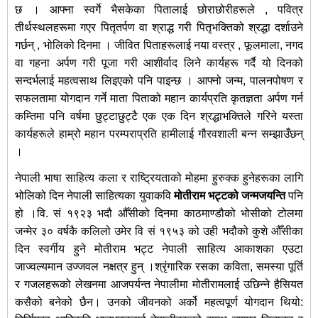
छ । आफ्ना स्वर्गे भैसकेका पितालाई छोराछोरीहरूले , पवित्र
तीर्थस्थलहरूमा गएर पितृतर्पण वा श्राद्ध गरी पितृभक्तिको श्रद्धा दर्शाउने
गर्छन् , भोलिको दिनमा । जीवित पिताहरूलाई नया वस्त्र , फूलमाला, नगद
वा गहना अर्पण गरी पूजा गरी आशीर्वाद लिने कार्यहरू गर्दै यो दिनको
सन्दर्भलाई महत्वसाथ लिइएको पनि पाइन्छ । आफ्नो जन्म, पालनपोषण र
सफलतामा योगदान गर्ने माता पिताको महान कार्यप्रति कृतज्ञता अर्पण गर्न
कम्तिमा पनि वर्षमा छुट्टाछुट्टै एक एक दिन श्रद्धाभक्तिले गरिने यस्ता
कार्यहरूले हाम्रो महान परम्पराप्रति हामीलाई गौरवशाली बन्न सम्झाउँछन्
।
नेपाली भाषा साहित्य कला र राष्ट्रियताको मोहमा हुरुक्क हुनेहरूका लागि
भोलिको दिन नेपाली साहित्यका युवाकवि
मोतीराम भट्टको
जन्मजयन्ति
पनि
हो ।वि. सं १९२३ भदौ औँसीको दिनमा काठमाण्डौको भोसीको टोलमा
जन्मेर ३० वर्षकै कलिलो उमेर वि सं १९५३ को उही भदौको कुशे औँसीका
दिन स्वर्गीय हुने मोतीराम भट्ट नेपाली साहित्य आकाशका एउटा
जाज्वल्यमान उज्जवल नक्षत्र हुन् ।श्रृंगारिक रसका कविता, समस्या पूर्ति
र गजलहरूको लेखनमा आजपर्यन्त नेपालीमा मोतीरामलाई उछिन्ने हैसियत
कसैको बनेको छैन। उनको जीवनको अर्को महत्वपूर्ण योगदान थियो: