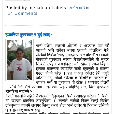
Posted by:
nepalean
Labels:
अनौपचारिक
14 Comments
हजारिया पुरस्कार र दुई शब्द :
पानी पधेंरो, उकाली ओराली र भञ्ज्याङ पार गर्दै
आएको अनि सबैको मनमा छाएको 'दौतरि'मा मैले
लेखेको शिर्शक 'साझा, माइसन्सार र दौतरिं' १०००औं
पोस्टको पुरस्कार स्वरुप नेपालीयनजीले यो सुन्दर
टि-शर्ट उपहार पठाइदिनुभएको रहेछ । आज बिहान
हुलाक बाकसमा क्वांइक्क चाबी घुमाएको त बाक्सां
एउटा पोको रहेछ । हत्त न पत्त खोलेर हेरें, दगुर्दै
कोठामा गएं, पोको खोल्दा त 'दौतरि'को सम्झनाको
उपहार भनौं या पुरस्कार पो रहेछ । धन्यवाद दौतरीं
। सोचें मैले, मेरो ज्यानमा मात्र त्यो उपहार पहिरिनु भन्दा किन प्रख्यात
'दौतरिं'मा नटांस्ने ?
नेपालीयनजीले पहिले नै अनुमती दिनुभएको थियो र आग्रह गर्नुभएको थियो,
'यो उपहार दौतरिंमा टांस्नुहोला ।' त्यसैले सर्टको चित्र मात्रै खिचेर
टांस्नुभन्दा ज्यानमै लगाएर खिच्नु राम्रो होला भन्ने ठानेर यो भित्तामा टांसेको
छु । भुल भए माफ चाहन्छु ।