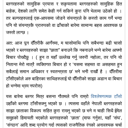
ब्लगरहरुको सामुहिक प्रयास र सकृयतामा ब्लगरहरुको सामुहिक हित
बाहेक, देशको लागि समेत केही गर्न सकिने कुरा पनि भेलामा उठेको हो ।
तर बल्गरहरुलाई एक-आपसमा जोडने संयन्त्रले के कस्तो काम गर्ने भन्दा
पनि यो संयन्त्रकै प्रारुपको वा ढाँचाको बारेमा सामान्य बहस आवश्यक छ
जस्तो लाग्छ ।
अत: आज पून दौँतरीकै आगँनमा, म चासोमाथि पनि सबैभन्दा बढी चासो
भएको र ब्लगरहरुको साझा “छाता” बनाउने कि नबनाउने भन्ने बारेमा आफ्नो
बिचार पोख्दैछु । ( हुन त यहाँ उल्लेख गर्नु जरुरी नहोला, तर पनि यो
नितान्त मेरो मात्रै व्यक्तिगत बिचार हो र ‘यसमा सहमत वा असहमत हुन
सबैलाई समान अधिकार र स्वतन्त्रता छ’ भने भनी राखौं है । दौँतरीमा
टाँसीएकोले अरु बाहिरका साथिहरुलाई यो दौँतरीको साझा अडान वा बिचार
हो भन्नेमा भ्रम नपरोस)
यस बारेमा ब्लगर मित्र बसन्त गौतमले पनि राम्रो
विश्लेषणत्मक टाँसो
उहाँको ब्लगमा टाँसीसक्नु भएको छ । त्यसमा वहाँले नेपाली ब्लगरहरुको
साझा छाताका विकल्प सहित कुरा राख्‍नु भएको छ भने म चाही सिधै ईमेल
समुहको हिमायती भएकोले ब्लगरहरुको ‘छाता’ (माफ गर्नुस!, यहाँ ‘संघ’,
‘संगठन’ आदि शब्द प्रयोग गर्दा त्यसको राजनैतिक रंगको अनावश्यक चर्चा