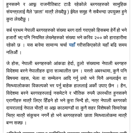
हुनसक्ने र आफू राजनीतिबाट टाडै रहेकोले ब्लगरहरुको सामुहिक
संयन्त्रलाई मैले ‘छाता’ मात्रै लेख्दैछु ) ईमेल समुह नै सबैभन्दा उपयुक्त हुने
कुरा लेख्दैछु ।
सर्ब प्रथम नेपाली ब्लगरहरुको संख्या ब्लग दर्ता गराएको हिसबमा हेर्ने हो भने
हजारौं भए पनि नियमित लेख्‍नेहरुको संख्या भने करिव २०० को हाराहारीमा
रहेको छ । यस बारेमा सामान्य चर्चा
यहाँ
गरीसकिएकोले यहाँ बढि समय
नलिऔं ।
जे होस, नेपाली ब्लगहरुको आंकडा हेर्दा, ठुलो संख्यामा नेपाली ब्लगहरु
विदेशमा बस्ने नेपालीहरु द्वारा सञ्चालीत छन । यस्तो अबस्थामा, कुनै पनि
बिषयमा वहस, भेला वा सम्मेलन आदि गर्नु पर्‍यो भने यिनै अनलाईन वा
मित्थ्यालोकका विकल्पको भर पर्नु बाहेक हाललाई अर्को उपाए छैन । हैन,
विदेशमा बस्ने ब्लगरहरुलाई नसमेटने र भौतिक रुपमै उपस्थीत हुनसक्ने
प्राणीहरु मात्रै लिएर हिँडने हो भने कुरा भिन्दै हो, नत्र नेपाली ब्लगरको
दायरालाई नेपाल भीत्रै वा अझ काठमाण्डौ वा कुनै सहर विशेषको सिमारेखा
भित्र मात्रै संकुचन नगर्ने हो भने ब्लगरहरुको छाता मित्थ्यालोकमा मात्रै
बन्न सक्छ ।