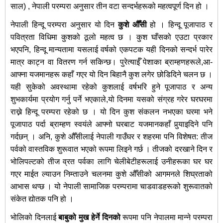
साल) , नेपाली परम्परा अनुसार तीन वटा सन्दर्भहरूको महत्वपूर्ण दिन हो ।
नेपाली हिन्दू परम्परा अनुसार यो दिन
कुशे औँसी
हो । हिन्दू पूजापाठ र
पवित्रता विधिमा कुशको ठूलो महत्व छ । कुश घाँसको एउटा प्रकार
भएपनि, हिन्दू मान्यतामा यसलाई वर्षको एकपटक यही दिनको सन्दर्भ पारेर
मात्र काट्न वा वितरण गर्न सकिन्छ। पुरेत्याईँ पेशाका ब्राम्हणहरूले,आ-
आफ्ना यजमानहरू कहाँ गएर यो दिन बिहानै कुश लगेर छोडिदिने चलन छ ।
यही सुकेको अवस्थामा रहेको कुशलाई वर्षभरि हुने पूजापाठ र अन्य
शुभकार्यमा प्रयोग गर्नु पर्ने भएकाले,यो दिनमा यसको संग्रह गरेर घरघरमा
राख्ने हिन्दू परम्परा रहेको छ । यो दिन कुश संकलन नभएका घरमा भने
पूजापाठ पर्दा ब्राम्हण स्वयंले आफ्नो घरबाट यजमानकहाँ पुर्‍याइदिने पनि
गर्दछन् । अनि, कुशे औँसीलाई नेपाली गाउँघर र शहरमा पनि विशेषत: तीज
पर्वको वास्तविक शुरूवात भएको रूपमा लिइने गर्छ । तीजको दरखाने दिन र
भोलिपल्टको तीज व्रत पर्वका लागि चेलीबेटीहरूलाई उनीहरूका घर घर
गएर माईत ल्याउन निम्ताउने चलनमा कुशे औँसीको आगमनले शिघ्रताको
आभास थप्छ । यो नेपाली सामाजिक परम्परामा चाडवाडहरूको शुरूवातको
संकेत द्योतक पनि हो ।
भोलिको दिनलाई
बाबुको मुख हेर्ने दिनको
रूपमा पनि नेपालमा मान्ने परम्परा