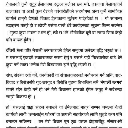
नेपालको कुनै सुदूर ईलाकामा स्कूल चलेका छन भने, एकजना बेलायतकी
कलाकार वा अर्को कुन देशको पर्वतारोहीको सहयोगमा अन्य कुनै सामजिक
कार्यले हाम्रो देशको बिकट ईलाकामा मूर्तरुप पाईरहेको छ । यो सामान्य
उदाहरण मात्रै हो र खोजी पसेमा यस्तै धेरै कार्यहरुको सूचना मिल्न सक्नेछ
। मुख्य कुरा भावना र मन हो, त्यो छ भने भौगोलीक दूरी वा समय सिमा केही
पनि बाधक हुँदैन ।
दौँतरी भेला पछि नेपाली ब्लगरहरुको ईमेल समुहमा उलेख्य बृद्धि भएको छ ।
म यसलाई एकदमै सकारात्मक रुपमा हेर्छु र यसले यही मित्थ्यलोक बाटै धेरै
कुरा गर्न सक्छ भन्नेमा मेरो विश्‍वासमा झनै बृद्धि भएको छ ।
संघ, संस्था दर्ता गर्ने, कार्यकारी वा संचालकहरुको मनोनयन गर्ने अनि, वाद-
विवाद र बिरोधसंघै गुट-उपगुट र बिरोधि गुटमा बिभाजित नभै
‘
नेपाली ब्लगर’
मात्रै रहेर केही गर्ने हो भने मेरो बिचारमा हालको ईमेल समुह नै सबैभन्दा
राम्रो विकल्प हो ।
हो, यसलाई अझ सहज बनाउने वा ईमेलबाट मात्र सम्भब नभएमा केही
कार्यको लागी “अनलाईन फोरम” वा आपसी सहयोगको लागि छुट्टै ब्लग पनि
बनाउन सकिन्छ । तर मेरो बिचार पून एक पटक दोहर्‍याउँछु: संसारभरी