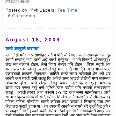
Posted by:
पीजी
Labels:
Tea Time
6 Comments
August 18, 2009
तातो आलुको करामत
ब्लग लेख्ने भनेर अरु साथीहरु संगै म पनि जोश्सिएं। कती साथीहरु एक दुइ
ब्लगमै हराउनु भयो, कती अझै जाग्दै हुनुहुन्छ। म भने बिस्तारै ओल्साएछु।
लेख्न मन नलाग्ने होइन, लेख्ने बिषय नभएर पनि होइन। बिषय भेट्यो अब
यस्लाइ यस्तरी लेख्छु उस्तरी लेख्छु भन्दा भन्दै त्यो दिन जान्छ भोली पल्ट
एकादेशको काहानी भइहाल्छ। कहिले कांही लाग्छ नलेखेको धेरै भयो अब
आउने ब्लग यस्तो दामी लेख्छु कि अहिले सम्म आफूले लेखेको मध्य सबैभन्दा
उत्क्रिष्ठ होस। अनि खेस्रा लेख्छु, काममा गएर प्रिन्ट गर्छु। त्यसलाइ
घरमा गएर प्रूफ गर्छु भन्दै भुलिने डरले घर्रामा पनि नराखी लन्चबक्समा
राख्छू। अस्ती हेरेको लन्च बक्समै ३-४ वटै ब्लग जम्मा भइसकेछन। तातो
खाना र फ्रिजको चिसो खांदै बसेका ति लेख कामै नलाग्ने बासी भैसकेछन।
पहिला पहिला दौंतरीमा आउने कबिता कथा राख्दा र तिनलाइ यता उता
मिलाउदा फुर्सतै हुदैनथ्यो। तर त्यस्तरी आउने सामाग्री धेरै डुब्लीकेट हुने र
पाठकहरुले तिनीहरुको चर्को बिरोध गरेको हुंदा तिनै लेखकहरुनै आएर अब
देखी दौंतरीमा लेख नपठाउने कसम खाए देखी अन्य लेख कपि पेस्ट गर्नुपरेको