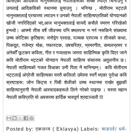
बिर्सिएका आदिकवि भानुभक्तलाई नेपालीहरूको समक्ष ल्याएर चिनाउनु र
उनलाई आदिकविको स्थानमा पुर्‍याउनु । भनिन्छ , मोतीराम भट्टले
भानुभक्तलाई प्रचारमा ल्याउन र उनको नेपाली साहित्यप्रतिको योगदानको
खोजी नगरिदिएको भए,आज भानुभक्तलाई सायदै कसैले स्मरण गरिरहेको
हुन्थ्यो। आफ्नो तीस वर्षे जीवनमा पनि क्मलपना न गर्न नसकिने संख्यामा
उच्च कोटिका कृतिहरू: मनोद्वेग प्रवाह, पञ्चक प्रपञ्च र तीजको कथा,
पिकदूत, गजेन्द्र मोक्ष, गफास्टक, उषचरित्र, भ्रमरगीत, कमलभ्रमर र
अनेकौँ फूटकर कविता, गीत र गजलहरू जस्ता साहित्यिक कृति दिएर जाने
कवि मोतीराम भट्टको योगदान नेपाली साहित्य संसारमा अतुलनीय छ।
नेपाली साहित्यको गजल विधाका उनी पिता नै मानिन्छन्। कवि मोतीराम
भट्टलाई अंग्रेजी साहित्यका यस्तै कलिलो उमेरमा स्वर्गे भएका पुरोधा कवि
स्रष्टाहरू: जोन किट्स र पिबी शेलीको उच्च स्थानमा राखेर बुझकी
साहित्यानुरागी नेपाली आस्वादकहरूले लिने गरेको पाइन्छ । यस्ता महान
नेपाली कविप्रति यो अवसरमा हार्दिक भावपूर्ण श्रद्दाञ्जली !!!
Posted by:
एकलव्य ( Eklavya)
Labels:
चाडपर्व/ धर्म-