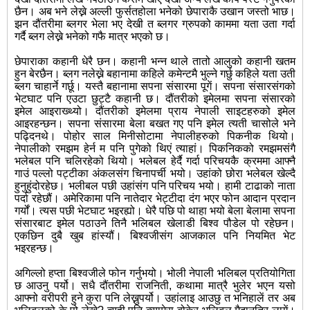
छैन। अब भने लेख्ने अल्ली फुर्सतहोला भनेको छेपाराकै उखान जस्तो भाछ।
झन दौंतरीमा ब्लगर भेला
भए देखी त ब्लगर ग्रुपको काममा यता उता गर्दा
गर्दै ब्लग लेख्ने भनेको गफै मात्र भएको छ।
छेपाराका कहानी धेरै छन। कहानी भन्न थाले तातो आलुको कहानी खतम
हुन बेरछैन। ब्लग नलेख्ने बहानामा कहिले कमेन्टमै भुल्ने गर्छु कहिले यता उती
ब्लग चाहार्ने गर्छू। यस्तै बहानामा सपना संसारमा पूगें। सपना संसारसंगको
भेटघाट पनि एउटा छुट्टै कहानी छ। दौंतरीको इमेलमा सपना संसारको
इमेल आइराख्थ्यो। दौंतरीको इमेलमा प्राय नेपाली साइटहरुको इमेल
आइरहन्छन। सपना संसारमा बेला बखत गए पनि इमेल त्यती चासोले भने
पढ्दिनथे। पोहोर साल मिनीसोटामा नेपालीहरुको पिकनीक थियो।
नेपालीको रमझम हेर्न म पनि पुगेको थिएं त्याहां। पिकनिकको रमझमसंगै
भलेबल पनि चलिरहेको थियो। भलेबल हेर्दै गर्दा परिचयकै क्रममा आफ्नै
गाउं पल्लो पट्टीका अंकलसंग चिनापर्ची भयो। उहांको छोरा भलेबल खेल्दै
हुनुहुंदोरहेछ। भलीबल पछी उहांसंग पनि परिचय भयो। हामी टाढाको नाता
पर्दा रहेछौं। अमेरिकामा पनि नातेदार भेट्टीदा दंग भएर फोन आदान प्रदान
गर्यों। त्यस पछी भेटघाट भइरह्यो। धेरै पछि पो थाहा भयो बेला बेलामा सपना
संसारबाट इमेल पठाउने तिनै भलिबल खेलाडी बिश्व पौडेल पो रहेछन।
एकछिन दुबै खुब हांस्यौं। बिश्वजीसंग आजकाल पनि नियमित भेट
भइरहन्छ।
अगिल्लो हप्ता बिश्वजीले फोन गर्नुभयो। भोली नेपाली भलिबल प्रतियोगिता
छ आउनु पर्यो। सधै दौंतरीमा राजनिती, कथामा मात्रै भुलेर भएन यसो
आफ्नो वरीपरी हुने कुरा पनि लेख्नुपर्यो। उहांलाइ आउछु त भनिहालें तर अब