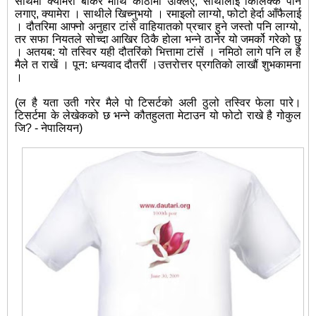
साथमा क्यामेरा बोकेर माथि कोठामा उक्लिएं, साथीलाई किलिक्क पार्न
लगाए, क्यामेरा । साथीले खिच्नुभयो । रमाइलो लाग्यो, फोटो हेर्दा आँफैलाई
। दौतरिमा आफ्नो अनुहार टांसे वाहियातको प्रचार हुने जस्तो पनि लाग्यो,
तर सफा नियतले सोच्दा आखिर ठिकै होला भन्ने ठानेर यो जमर्को गरेको छु
। अतयब: यो तस्विर यही दौतरिंको भित्तामा टांसें । नमिठो लागे पनि ल है
मैले त राखें । पून: धन्यवाद दौतरीं ।उत्तरोत्तर प्रगतिको लाखौं शुभकामना
।
(ल है यता उती गरेर मैले पो टिसर्टको अली ठुलो तस्विर फेला पारे।
टिसर्टमा के लेखेकको छ भन्ने कौतहुलता मेटाउन यो फोटो राखे है गोकुल
जि? - नेपालियन)