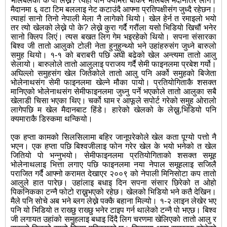
भलिबलको के पो लेख्ने? त्यही पनि क्यामेरा बोकेर भलिबल मैदानतिर लागें।
मैदानमा ६ वटा टिम बललाइ नेट कटाउंदै आफ्ना प्रतिपक्षीसंग जुध्दै रहेछन।
त्याहां सानो तिनो नेपाली मेला नै लागेको थियो। खेल हेर्न त रमाइलो भयो
तर त्यो खेलको लेख्ने पो के? लेख्ने कुरा गर्दै गरौंला यसो भिडियो खिचौं भनेर
सानो क्लिप लिएं। त्यस बखत लिग गेम भइरहेको थियो। सपना संसारका
बिश्व जी तातो आलुको टोली नेता हुनुहुन्थ्यो भने उहांहरुसंग जुध्ने बारुलो
समुह थियो। १-१ को बराबरी पछि अघी बढेको खेल अन्त्यमा तातो आलु
सेलायो। बारुलोले तातो आलुलाइ पराजय गर्दै सेमी फाइनलमा प्रबेश गर्यो।
अघिल्लो समुहसंग खेल जितेकोले तातो आलु पनि अर्को समुहको बिजेता
भोलेनाथसंग सेमी फाइनलमा खेल्ने मौका पायो। प्रतियोगिताकै शसक्त
मानिएको भोलेनाथसंग सेमीफाइनलमा जुध्नु पर्ने भएकोले तातो आलुका सबै
खेलाडी चिसा भएका थिए। चर्को घाम र आफूले सपोर्ट गरेको समुह ओरालो
लागेपछि म खेल मैदानबाट हिंडे। हारेको खेलको के लेख्नु,भिडियो पनि
क्यमाराकै डिस्कमा थन्कियो।
एक हप्ता कामको सिलसिलामा बहिर जानूपरेकोले खेल कता पूग्यो पत्तो नै
भएन। एक हप्ता पछि बिश्वजीलाइ फोन गरेर खेल के भयो भनेको त खेल
जितियो पो भन्नुभयो। सेमीफाइनलमा प्रतियोगिताको शसक्त समूह
भोलेनाथलाइ भित्ता लगाए पछि फाइनलमा नया नेपाल समूहलाइ सजिलै
पराजित गर्दै आफ्नो करामत देखाएर २००९ को नेपाली मिनिसोटा कप तातो
आलुले हात पारेछ। उहांलाइ बधाइ दिन सपना संसार छिरेको त ओहो
पिकनिकका टन्नै फोटो राख्नुभएको रहेछ। खेलको भिडियो भने कतै देखिन।
मैले पनि सोचे अब भने ब्लग लेख्ने पक्कै बहाना मिल्यो। १-२ लाइन लेखेर भए
पनि यो भिडियो त राख्छु राख्छु भनेर टाइप गर्न थालेको टन्नै पो भएछ। बिश्व
जी लगायत उहांको समुहलाइ बधाइ दिंदै लिग चरणमा खेलिएको तातो आलु र