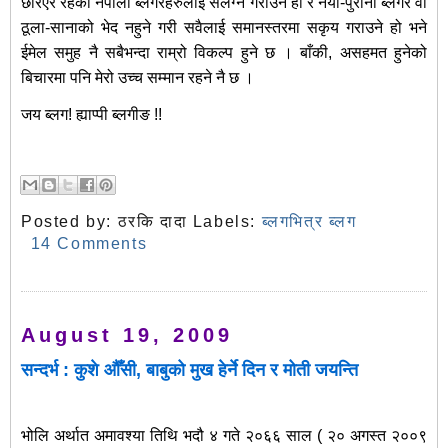
छरिएर रहेका नेपाली ब्लगरहरुलाई संलग्न गराउने हो र नयाँ-पुराना ब्लगर वा
ठूला-सानाको भेद नहुने गरी सवैलाई समानस्तरमा सकृय गराउने हो भने
ईमेल समुह नै सबैभन्दा राम्रो विकल्प हुने छ । बाँकी, असहमत हुनेको
बिचारमा पनि मेरो उच्च सम्मान रहने नै छ ।
जय ब्लग! ह्याप्पी ब्लगीङ !!
Posted by:
ठरकि दादा
Labels:
ब्लगभित्र ब्लग
14 Comments
August 19, 2009
सन्दर्भ : कुशे औँसी, बाबुको मुख हेर्ने दिन र मोती जयन्ति
भोलि अर्थात अमावश्या तिथि भदौ ४ गते २०६६ साल ( २० अगस्त २००९