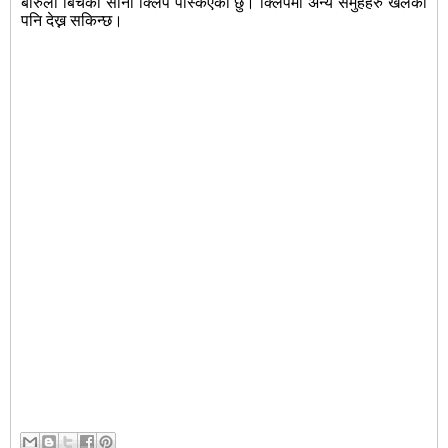
बारुलो बिचको सानो क्लिप पस्किएको छु। क्लिपमा अन्य समुहहरु खेलेको
पनि देख्न सकिन्छ।