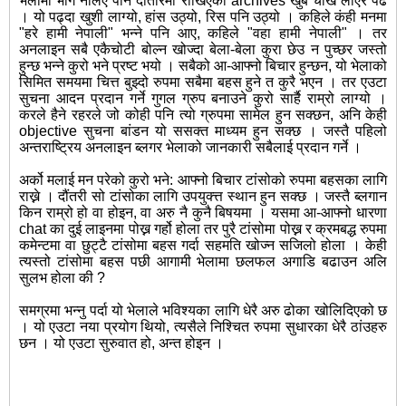
भेलामा भाग नलिए पनि दौंतरिमा राखिएको archives खुब चाख लाएर पढें
। यो पढ्दा खुशी लाग्यो, हांस उठ्यो, रिस पनि उठ्यो । कहिले कंही मनमा
"हरे हामी नेपाली" भन्ने पनि आए, कहिले "वहा हामी नेपाली" । तर
अनलाइन सबै एकैचोटी बोल्न खोज्दा बेला-बेला कुरा छेउ न पुच्छर जस्तो
हुन्छ भन्ने कुरो भने प्रष्ट भयो । सबैको आ-आफ्नो बिचार हुन्छन, यो भेलाको
सिमित समयमा चित्त बुझ्दो रुपमा सबैमा बहस हुने त कुरै भएन । तर एउटा
सुचना आदन प्रदान गर्ने गुगल ग्रुप बनाउने कुरो सार्है राम्रो लाग्यो ।
करले हैने रहरले जो कोही पनि त्यो ग्रुपमा सामेल हुन सक्छन, अनि केही
objective सुचना बांडन यो ससक्त माध्यम हुन सक्छ । जस्तै पहिलो
अन्तराष्ट्रिय अनलाइन ब्लगर भेलाको जानकारी सबैलाई प्रदान गर्ने ।
अर्को मलाई मन परेको कुरो भने: आफ्नो बिचार टांसोको रुपमा बहसका लागि
राख्ने । दौंतरी सो टांसोका लागि उपयुक्त्त स्थान हुन सक्छ । जस्तै ब्लगान
किन राम्रो हो वा होइन, वा अरु नै कुनै बिषयमा । यसमा आ-आफ्नो धारणा
chat का दुई लाइनमा पोख्न गर्हो होला तर पुरै टांसोमा पोख्न र क्रमबद्ध रुपमा
कमेन्टमा वा छुट्टै टांसोमा बहस गर्दा सहमति खोज्न सजिलो होला । केही
त्यस्तो टांसोमा बहस पछी आगामी भेलामा छलफल अगाडि बढाउन अलि
सुलभ होला की ?
समग्रमा भन्नु पर्दा यो भेलाले भविश्यका लागि धेरै अरु ढोका खोलिदिएको छ
। यो एउटा नया प्रयोग थियो, त्यसैले निश्चित रुपमा सुधारका धेरै ठांउहरु
छन । यो एउटा सुरुवात हो, अन्त होइन ।