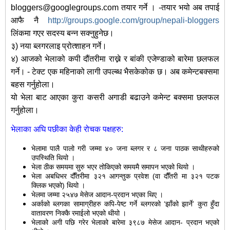
bloggers@googlegroups.com तयार गर्ने । -तयार भयो अब तपाई
आफै नै
http://groups.google.com/group/nepali-bloggers
लिंकमा गएर सदस्य बन्न सक्नुहुनेछ।
३) नया ब्लगरलाइ प्रोत्शाहन गर्ने।
४) आजको भेलाको कपी दौंतरीमा राख्ने र बांकी एजेण्डाको बारेमा छलफल
गर्ने। - टेक्ट एक महिनाको लागी उपल्ब्ध भैसकेकोक छ। अब कमेन्टबक्समा
बहस गर्नुहोला।
यो भेला बाट आएका कुरा कसरी अगाडी बढाउने कमेन्ट बक्समा छलफल
गर्नुहोला।
भेलाका अघि पछीका केही रोचक पक्षहरु:
भेलामा पालै पालो गरी जम्मा ४० जना ब्लगर र ८ जना पाठक साथीहरुको
उपस्थिति थियो ।
भेला ठीक समयमा सुरु भएर तोकिएको समयमै समापन भएको थियो ।
भेला अबधिभर दौँतरीमा ३२१ आगन्तुक प्रवेश (वा दौँतरी मा ३२१ पटक
क्लिक भएको) थियो ।
भेलमा जम्मा २५४७ मेसेज आदान-प्रदान भएका थिए ।
अर्काको ब्लगका सामाग्रीहरु कपि-पेष्ट गर्ने ब्लगरको ‘झाँको झार्ने’ कुरा हुँदा
वातावरण निक्कै रमाईलो भएको थीयो ।
भेलाको अगी पछि गरेर भेलाको बारेमा ३९८७ मेसेज आदान- प्रदान भएको