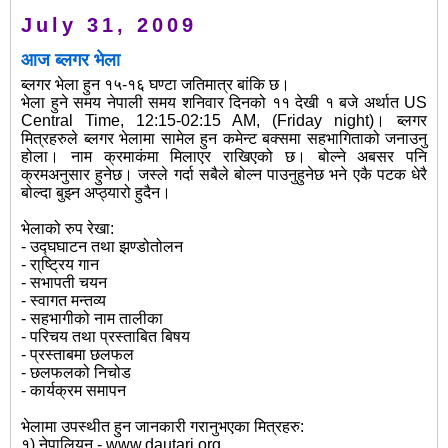
July 31, 2009
आज ब्लगर भेला
ब्लगर भेला हुन १५-१६ घण्टा जतिमात्र बांकि छ।
भेला हुने समय नेपाली समय शनिवार दिनको ११ देखी १ बजे अर्थात US
Central Time, 12:15-02:15 AM, (Friday night)। ब्लगर
मित्रहरुले ब्लगर भेलामा सामेल हुन कमेन्ट बक्समा सहभागिताको जनाउनु
होला। नाम क्रमाकंमा मिलाएर राखिएको छ। बोल्ने अबसर पनि
क्रमअनुसार हुनेछ। जस्ले गर्दा सबैले बोल्न पाउनुहुनेछ भने एकै पटक धेरै
बोल्दा बुझ्न अप्ठ्यारो हुदैन।
भेलाको रुप रेखा:
- उद्घघाटन तथा झण्डोतोलन
- रा्ष्ट्रिय गान
- सभापती चयन
- स्वागत मन्तव्य
- सहभागीको नाम तालीका
- परिचय तथा प्रस्ताबित बिषय
- प्रस्ताबमा छलफल
- छलफलको निचोड
- कार्यक्रम समापन
भेलामा उपस्थीत हुन जानकारी गरानुभएका मित्रहरु:
१) नेपालियन - www.dautari.org