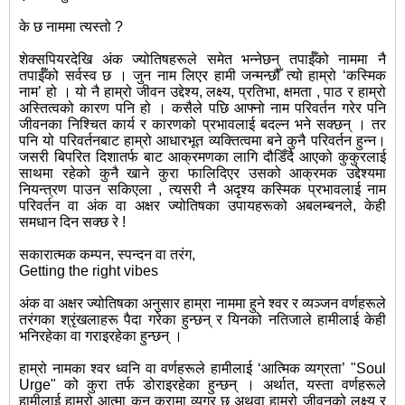
के छ नाममा त्यस्तो ?
शेक्सपियरदेखि अंक ज्योतिषहरूले समेत भन्नेछन् तपाईँको नाममा नै
तपाईँको सर्वस्व छ । जुन नाम लिएर हामी जन्मन्छौँ त्यो हाम्रो ‘कस्मिक
नाम’ हो । यो नै हाम्रो जीवन उद्देश्य, लक्ष्य, प्रतिभा, क्षमता , पाठ र हाम्रो
अस्तित्वको कारण पनि हो । कसैले पछि आफ्नो नाम परिवर्तन गरेर पनि
जीवनका निश्चित कार्य र कारणको प्रभावलाई बदल्न भने सक्छन् । तर
पनि यो परिवर्तनबाट हाम्रो आधारभूत व्यक्तित्वमा बने कुनै परिवर्तन हुन्न।
जसरी बिपरित दिशातर्फ बाट आक्रमणका लागि दौडिँदै आएको कुकुरलाई
साथमा रहेको कुनै खाने कुरा फालिदिएर उसको आक्रमक उद्देश्यमा
नियन्त्रण पाउन सकिएला , त्यसरी नै अदृश्य कस्मिक प्रभावलाई नाम
परिवर्तन वा अंक वा अक्षर ज्योतिषका उपायहरूको अबलम्बनले, केही
समधान दिन सक्छ रे !
सकारात्मक कम्पन, स्पन्दन वा तरंग,
Getting the right vibes
अंक वा अक्षर ज्योतिषका अनुसार हाम्रा नाममा हुने श्वर र व्यञ्जन वर्णहरूले
तरंगका श्रृंखलाहरू पैदा गरेका हुन्छन् र यिनको नतिजाले हामीलाई केही
भनिरहेका वा गराइरहेका हुन्छन् ।
हाम्रो नामका श्वर ध्वनि वा वर्णहरूले हामीलाई ‘आत्मिक व्यग्रता’ "Soul
Urge" को कुरा तर्फ डोराइरहेका हुन्छन् । अर्थात, यस्ता वर्णहरूले
हामीलाई हाम्रो आत्मा कुन कुरामा व्यग्र छ अथवा हाम्रो जीवनको लक्ष्य र