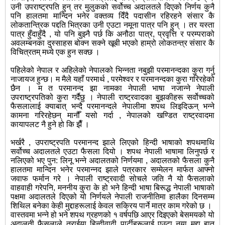
उनी उपराष्ट्रपति हुन् तर मुलुकको सर्वोच्च अदालतले दिएको निर्णय कुनै
पनि हालतमा मान्दिन भनेर वक्तव्य दिँदै पदासीन रहिरहने संसार कै
लोकतान्त्रिक पद्दति भित्रका उनी एउटा नमूना पात्र पनि हुन् । तर यस्ता
पात्र हुँदाहुँदै , यो पनि बुझ्नै पर्छ कि अनौठा पात्र, प्रवृत्ति र परम्पराको
अवलम्बनका दुस्साहस बोक्न सक्ने खूबी भएको हाम्रो लोकतन्त्र संसार कै
विचित्रतम् मध्ये एक हुन
सक्छ ।
पहिलेको नेपाल र अहिलेको नेपालको भिन्नता नबुझी परमानन्दका कुरा गर्नु
नाजायज हुन्छ। म मैले यहाँ परमार्थ , परमेश्वर र परमानन्दका कुरा गरिरहेको
छैन । म त परमानन्द झा नामका नेपाली भाषा नजान्ने नेपाली
उपराष्ट्रपतिको कुरा गर्दैछु । नेपाली राष्ट्रवादका बुझकीहरू सर्वोच्चको
फैसलालाई क्याबात् भन्दै परमानन्दले नेपालीमा शपथ लिइदिऊन् भन्ने
कामना गरिरहेछन् मानौँ यसो गर्दा , नेपालको खण्डित राष्ट्रवादमा
कायापलट नै हुने हो कि झैँ ।
भर्खरै , उपराष्ट्रपति परमानन्द झाले लिएको हिन्दी भाषाको शपथमाथि
सर्वोच्च अदालतले एउटा फैसला दियो । शपथ नेपाली भाषामा लिनुपर्छ र
नलिएको भए पुन: लिनू भन्ने अदालतको निर्णयमा , अदालतको फैसला कुनै
हालतमा मान्दिन भनेर परमान्नद झाले पत्रकार सम्मेलन मार्फत आफ्नो
जवाफ फर्मान गरे । नेपाली राष्ट्रवादी सोचले जति नै यो फैसलाको
वाहवाही गरेपनि, मननीय कुरा के हो भने हिन्दी भाषा बिरूद्ध नेपाली भाषाको
पक्षमा अदालतले दिएको यो निर्णयले नेपाली राजनीतिमा हालैका दिनसम्म
शिथिल बनेका केही मुद्दाहरूलाई केवल सक्रिय पार्ने मात्र काम गरेको छ ।
वास्तवमा भन्ने हो भने शपथ ग्रहणको १ वर्षपछि आएर दिइएको बेसमयको यो
अदालती फैसलाले तराईया हिन्दीवादी पार्टीहरूलाई एउटा नया मुद्दा हात