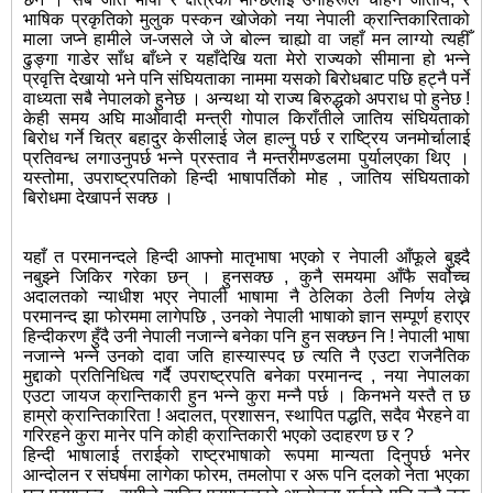
भाषिक प्रकृतिको मुलुक पस्कन खोजेको नया नेपाली क्रान्तिकारिताको
माला जप्ने हामीले ज-जसले जे जे बोल्न चाह्यो वा जहाँ मन लाग्यो त्यहीँ
ढुङ्गा गाडेर साँध बाँध्ने र यहाँदेखि यता मेरो राज्यको सीमाना हो भन्ने
प्रवृत्ति देखायो भने पनि संघियताका नाममा यसको बिरोधबाट पछि हट्नै पर्ने
वाध्यता सबै नेपालको हुनेछ । अन्यथा यो राज्य बिरुद्धको अपराध पो हुनेछ !
केही समय अघि माओवादी मन्त्री गोपाल किराँतीले जातिय संघियताको
बिरोध गर्ने चित्र बहादुर केसीलाई जेल हाल्नु पर्छ र राष्ट्रिय जनमोर्चालाई
प्रतिवन्ध लगाउनुपर्छ भन्ने प्रस्ताव नै मन्तरीमण्डलमा पुर्यालएका थिए ।
यस्तोमा, उपराष्ट्रपतिको हिन्दी भाषापर्तिको मोह , जातिय संघियताको
बिरोधमा देखापर्न सक्छ ।
यहाँ त परमानन्दले हिन्दी आफ्नो मातृभाषा भएको र नेपाली आँफूले बुझ्दै
नबुझ्ने जिकिर गरेका छन् । हुनसक्छ , कुनै समयमा आँफै सर्वोच्च
अदालतको न्याधीश भएर नेपाली भाषामा नै ठेलिका ठेली निर्णय लेख्ने
परमानन्द झा फोरममा लागेपछि , उनको नेपाली भाषाको ज्ञान सम्पूर्ण हराएर
हिन्दीकरण हुँदै उनी नेपाली नजान्ने बनेका पनि हुन सक्छन नि ! नेपाली भाषा
नजान्ने भन्ने उनको दावा जति हास्यास्पद छ त्यति नै एउटा राजनैतिक
मुद्दाको प्रतिनिधित्व गर्दै उपराष्ट्रपति बनेका परमानन्द , नया नेपालका
एउटा जायज क्रान्तिकारी हुन भन्ने कुरा मन्नै पर्छ । किनभने यस्तै त छ
हाम्रो क्रान्तिकारिता ! अदालत, प्रशासन, स्थापित पद्धति, सदैव भैरहने वा
गरिरहने कुरा मानेर पनि कोही क्रान्तिकारी भएको उदाहरण छ र ?
हिन्दी भाषालाई तराईको राष्ट्रभाषाको रूपमा मान्यता दिनुपर्छ भनेर
आन्दोलन र संघर्षमा लागेका फोरम, तमलोपा र अरू पनि दलको नेता भएका