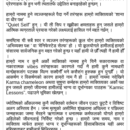
प्रेरणाहरू के हुन भनी त्यतातर्फ उद्वेलित बनाइरहेको हुन्छन् ।
हाम्रो नाममा हुने व्यञ्जनहरूले पैदा गर्ने तरंगहरू हाम्रो व्यक्तित्वको ‘शान्त
वा धीर पक्ष’
"Quiet Self" हुन् । यी ती सिप र खूबीका क्षमताहरू हुन् जसले हाम्रो
आत्मिक व्यग्रताले प्रयास गरेको लक्ष्यलाई हासिल गर्न मद्दत गर्छन् ।
समष्टिमा यी सबै श्वर र व्यञ्जन तरंगहरूको कूल योग हाम्रो व्यक्तित्वको
‘अभिव्यक्त पक्ष ‘ वा ‘मेनिफेस्टेड सेल्फ’ हो । यो कूलयोगले हामीलाई हाम्रो
संसारमा सार्वजनिक हुन मद्दत गरेको हुन्छ र यहाँ हामी जे छौँ त्यही नै हामी हौँ
।
हाम्रो नाम र कुनै अर्को व्यक्तिको नाममा हुने यिनै सकारात्मक वा
नकारात्मक vibes तरंगहरूका कारणले गर्दा नै हामी कुनै नामधारी
मान्छेहरूसंग पटक्क मिल्न सक्दैनौँ भने कसैसंग हुरुक्क हुन पुग्छौँ । यो
आकर्षण र विकर्षणको कारण हाम्रो नाम नै हो । हाम्रो नाममा नदेखिने
Karma chameleon अथवा सुषुप्त कर्महरू हाम्रो व्यक्तित्वका अर्को पक्ष
हुन जसले हाम्रो जीवनमा हामीलाई भाग्य वा दूर्भाग्यका पाठहरू "Karmic
Lessons". पढाउने भूमिका खेल्छन् ।
ज्योतिषको आँकलनमा कुनै व्यक्तिको वर्तमान जीवन एउटा छुट्टै र विशिष्ट
अलग अस्तित्व हैन । जन्म मृत्युको असीमित शृंखलामा अघिल्ला र पछिल्ला
जन्महरूका जम्मा भैरहने ऋणात्मक र धनात्मक कर्मफलको योगले हाम्रो
अहिलेको जीवनलाई निर्दिष्ट गरेको हुन्छ । हाम्रो जन्म समय, नाम र
व्यक्तित्व मार्फत हाम्रा भाग्य र दूर्भाग्यहरूको हिसाबकिताब यही अमर
बहिखाताबट हामीलाई मिलिरहन्छ ।