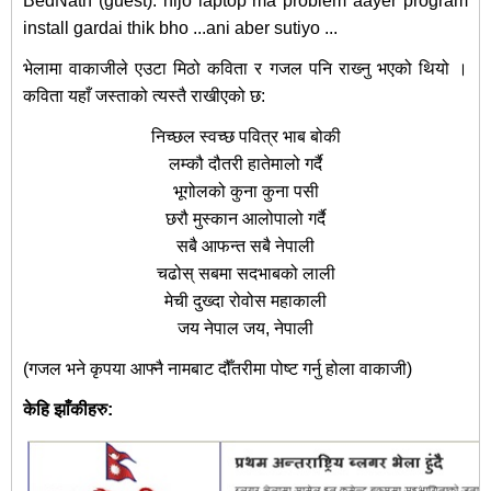
BedNath (guest): hijo laptop ma problem aayer program
install gardai thik bho ...ani aber sutiyo ...
भेलामा वाकाजीले एउटा मिठो कविता र गजल पनि राख्‍नु भएको थियो ।
कविता यहाँ जस्ताको त्यस्तै राखीएको छ:
निच्छल स्वच्छ पवित्र भाब बोकी
लम्कौ दौतरी हातेमालो गर्दै
भूगोलको कुना कुना पसी
छरौ मुस्कान आलोपालो गर्दै
सबै आफन्त सबै नेपाली
चढोस् सबमा सदभाबको लाली
मेची दुख्दा रोवोस महाकाली
जय नेपाल जय, नेपाली
(गजल भने कृपया आफ्नै नामबाट दौँतरीमा पोष्ट गर्नु होला वाकाजी)
केहि झाँकीहरु: