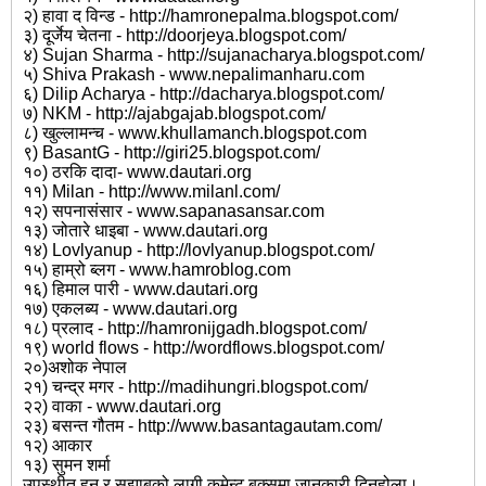
२) हावा द विन्ड - http://hamronepalma.blogspot.com/
३) दूर्जेय चेतना - http://doorjeya.blogspot.com/
४) Sujan Sharma - http://sujanacharya.blogspot.com/
५) Shiva Prakash - www.nepalimanharu.com
६) Dilip Acharya - http://dacharya.blogspot.com/
७) NKM - http://ajabgajab.blogspot.com/
८) खुल्लामन्च - www.khullamanch.blogspot.com
९) BasantG - http://giri25.blogspot.com/
१०) ठरकि दादा- www.dautari.org
११) Milan - http://www.milanl.com/
१२) सपनासंसार - www.sapanasansar.com
१३) जोतारे धाइबा - www.dautari.org
१४) Lovlyanup - http://lovlyanup.blogspot.com/
१५) हाम्रो ब्लग - www.hamroblog.com
१६) हिमाल पारी - www.dautari.org
१७) एकलब्य - www.dautari.org
१८) प्रलाद - http://hamronijgadh.blogspot.com/
१९) world flows - http://wordflows.blogspot.com/
२०)अशोक नेपाल
२१) चन्द्र मगर - http://madihungri.blogspot.com/
२२) वाका - www.dautari.org
२३) बसन्त गौतम - http://www.basantagautam.com/
१२) आकार
१३) सुमन शर्मा
उपस्थीत हुन र सुझाबको लागी कमेन्ट बक्समा जानकारी दिनुहोला।