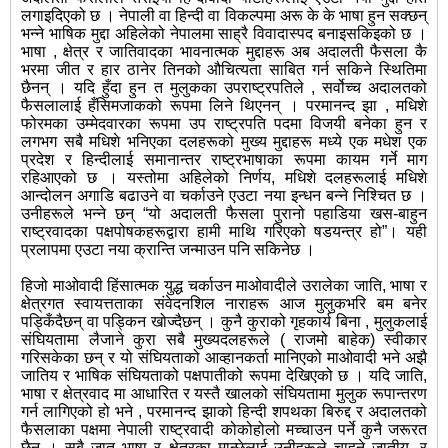
लगाइदिएको छ । नेपाली वा हिन्दी वा विकल्पमा अरू के के भाषा हुन सक्छन्
भन्ने भाषिक मुद्दा अहिलेको नेपालमा साह्रै विवादास्पद बनाइसकिइको छ ।
भाषा , क्षेत्र र जातिवादका भावनात्मक मुद्दाहरू अब अदालती फैसला कै
भरमा जीत र हार ठानेर तिनको औचित्यता साबित गर्न सकिने स्थितिमा
छैनन् । यदि हुँदा हुन त मुलुकका उपराष्ट्रपतिले , सर्वोच्च अदालतको
फैसलालाई हँसिमजाकको रूपमा लिने थिएनन् । परमानन्द झा , मधिशे
फोरमका उम्मेदवारका रूपमा उप राष्ट्रपति पदमा विजयी बनेका हुन र
लगभग सबै मधिशे भनिएका दलहरूको मुख्य मुद्दाहरू मध्ये एक मधेश एक
प्रदेश र हिन्दीलाई समानान्तर राष्ट्रभाषाका रूपमा कायम गर्ने माग
रहिआएको छ । यस्तोमा अहिलेको निर्णय, मधिशे दलहरूलाई मधिशे
आन्दोलन अगाडि बढाउने वा चर्काउने एउटा नया इन्धन बन्ने निश्चित छ ।
उनीहरूले भन्ने छन् “यो अदालती फैसला पुरानो पहाडिया खस-बाहुन
राष्ट्रवादका पक्षपोषकहरूद्वारा हामी माथि गरिएको षडयन्त्र हो”। यही
प्रलापमा एउटा नया क्रान्ति जन्माउन पनि सकिनेछ ।
हिजो माओवादी हिंसात्मक युद्ध चर्काउन माओवादीले उरालेका जाति, भाषा र
क्षेत्रगत स्वायत्तताका संवेदनशिल नाराहरू आज मुलुकभरि बम बनेर
पड्किँदैछन् वा पड्किन खोज्दैछन् । कुनै कुराको गृहकार्य बिना , मुलुकलाई
संघियतामा लैजाने कुरा सबै मुख्यदलहरूले ( राजमो बाहेक) स्वीकार
गरिसकेका छन् र यो संघियताको आव्हानकर्ता मानिएको माओवादी भने अझै
जातिय र भाषिक संघियताको पक्षपातीको रूपमा देखिएको छ । यदि जाति,
भाषा र क्षेत्रवाद मा आधारित र यस्तै खालको संघियतामा मुलुक रूपान्तरण
गर्न लागिएको हो भने , परमानन्द झाको हिन्दी शपथका बिरुद्द र अदालतको
फैसलाका पक्षमा नेपाली राष्ट्रवादी कोकोहोलो मच्चाउन पर्ने कुनै जरूरत
छैन । सबै जात भाषा र क्षेत्रका मान्छेलाई उनीहरूले चाहने जातीय, र