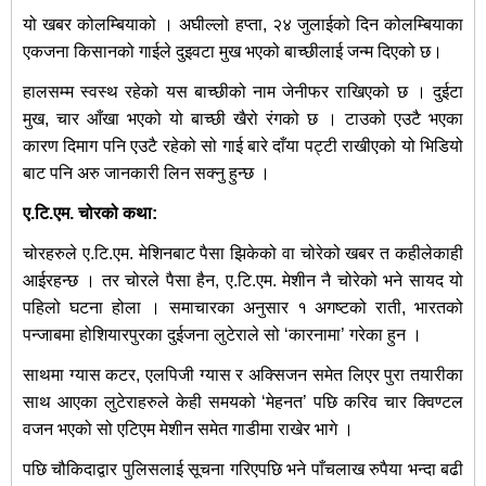
यो खबर कोलम्बियाको । अघील्लो हप्ता, २४ जुलाईको दिन कोलम्बियाका
एकजना किसानको गाईले दुइवटा मुख भएको बाच्छीलाई जन्म दिएको छ।
हालसम्म स्वस्थ रहेको यस बाच्छीको नाम जेनीफर राखिएको छ । दुईटा
मुख, चार आँखा भएको यो बाच्छी खैरो रंगको छ । टाउको एउटै भएका
कारण दिमाग पनि एउटै रहेको सो गाई बारे दाँया पट्टी राखीएको यो भिडियो
बाट पनि अरु जानकारी लिन सक्नु हुन्छ ।
ए.टि.एम. चोरको कथा:
चोरहरुले ए.टि.एम. मेशिनबाट पैसा झिकेको वा चोरेको खबर त कहीलेकाही
आईरहन्छ । तर चोरले पैसा हैन, ए.टि.एम. मेशीन नै चोरेको भने सायद यो
पहिलो घटना होला । समाचारका अनुसार १ अगष्टको राती, भारतको
पन्जाबमा होशियारपुरका दुईजना लुटेराले सो ‘कार‍नामा’ गरेका हुन ।
साथमा ग्यास कटर, एलपिजी ग्यास र अक्सिजन समेत लिएर पुरा तयारीका
साथ आएका लुटेराहरुले केही समयको ‘मेहनत’ पछि करिव चार क्विण्टल
वजन भएको सो एटिएम मेशीन समेत गाडीमा राखेर भागे ।
पछि चौकिदाद्वार पुलिसलाई सूचना गरिएपछि भने पाँचलाख रुपैया भन्दा बढी