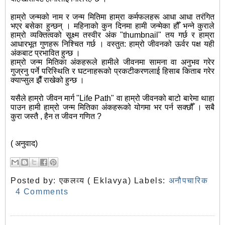
हाम्रो जन्मको नाम र जन्म मितिमा हाम्रा कर्मफलहरू आधा आधा तरंगित
भएर बसेका हुन्छन् । महिनाको कुन दिनमा हामी जन्मेका हौँ भन्ने कुराले
हाम्रो व्यक्तित्वको सूक्ष्म तस्वीर अंक "thumbnail" तय गर्छ र हाम्रा
आधारभूत गुणहरू निश्चित गर्छ । वस्तुत: हाम्रो जीवनको ऊर्वर पक्ष यही
अंकबाट प्रभावित हुन्छ ।
हाम्रो जन्म मितिका अंकहरूले हामीले जीवनमा सामना वा अनुभव गरेर
गुज्रनु पर्ने परिस्थिति र घटनाहरूको प्रकटीकरणलाई हिसाब किताब गरेर
क्याप्सुल झैँ राखेको हुन्छ ।
यसैले हाम्रो जीवन मार्ग "Life Path" वा हाम्रो जीवनको बाटो बारेमा थाहा
पाउन हामी हाम्रो जन्म मितिका अंकहरूको योगमा भर पर्न सक्छौँ । सबै
कुरा जस्तै , हैन त जीवन गणित ?
( अनुवाद)
Posted by:
एकलव्य ( Eklavya)
Labels:
अनौपचारिक
4 Comments