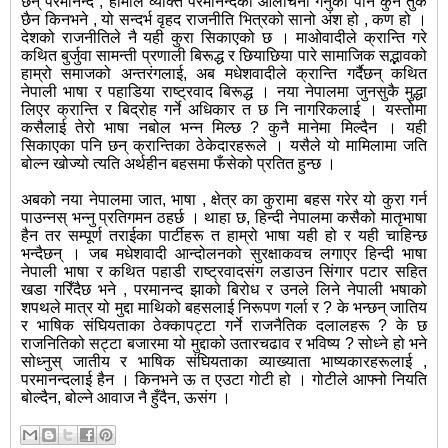
छन् परमानन्द , हामीले व्यक्ति परमानन्दको आलोचना गर्नुको पनि कुनै तुक
छैन किनभने , यो सन्दर्भ वृहद राजनीति भित्रको सानो अंश हो , कण हो ।
देशको राजनीतिले नै यही कुरा सिकाएको छ । माओवादीले क्रान्ति गरे
कथित बुर्जुवा सामन्ती प्रणाली बिरूद्ध र छियाछिया पारे सामाजिक सद्भावको
हाम्रो समाजको अन्तरंगलाई, अब मधेशवादीले क्रान्ति गर्दैछन् कथित
नेपाली भाषा र पहाडिया राष्ट्रवाद बिरूद्ध । नया नेपालमा जुनसुकै मुद्धा
लिएर क्रान्ति र बिद्रोह गर्ने अधिकार त छ नि नागरिकलाई । यस्तोमा
कसैलाई तेरो भाषा नबोल भन्न मिल्छ ? कुनै मानेमा मिल्दैन । यही
सिकाएका पनि छन् क्रान्तिका ठेकेदारहरूले । यसैले यो मामिलामा जति
बोल्न खोज्यो त्यति अर्थहीन बहसमा फँसेको प्रतित हुन्छ ।
अबको नया नेपालमा जात, भाषा , क्षेत्र का कुरामा बहस गरेर यो कुरा गर्न
पाउन्नस् भन्नु प्रतिगमन ठहर्छ । थाहा छ, हिन्दी नेपालमा कसैको मातृभाषा
हैन तर सम्पूर्ण तराईका पार्टीहरू त हाम्रो भाषा यही हो र यही चाहिन्छ
भन्दैछन् । जब मधेशवादी आन्दोलनको सुरक्षाकवच लगाएर हिन्दी भाषा
नेपाली भाषा र कथित पहाडी राष्ट्रवादसंग लडाउन सिंगार पटार सहित
खडा गरिँदैछ भने , परमानन्द झाको बिरोध र उनले लिने नेपाली भषाको
शपथले मात्र यो मुद्दा माथिको बहसलाई निरूपण गर्ला र ? के भन्छन् जातिय
र भाषिक संघियताका ठेक्कापट्टा गर्ने राजनैतिक दलालहरू ? के छ
राजनितिको सट्टा बजारमा यो मुद्दाको उतारचढाव र भविष्य ? सोध्ने हो भने
सोध्नुस् जातीय र भाषिक संघियताका व्याख्याता भाष्यकारहरूलाई ,
परमानन्दलाई हैन । किनभने ऊ त एउटा गोटी हो । गोटीले आफ्नो नियति
बोल्दैन, बोल्ने आवाज नै हुँदैन, ऊसंग ।