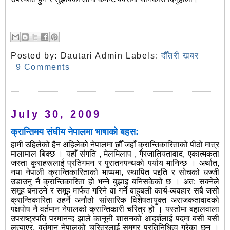
Posted by:
Dautari Admin
Labels:
दौँतरी खबर
9 Comments
July 30, 2009
क्रान्तिमय संघीय नेपालमा भाषाको बहस:
हामी उहिलेको हैन अहिलेको नेपालमा छौँ जहाँ क्रान्तिकारिताको पीठो मात्र
मालामाल बिक्छ । यहाँ संगति , मेलमिलाप , गैरजातियतावाद, एकात्मकता
जस्ता कुराहरूलाई प्रतिगमन र पुरातनपन्थको पर्याय मानिन्छ । अर्थात,
नया नेपाली क्रान्तिकारिताको भाष्यमा, स्थापित पद्दति र सोचको धज्जी
उडाउनु नै क्रान्तिकारिता हो भन्ने बुझाइ बनिसकेको छ । अत: सक्नेले
समूह बनाउने र समूह मार्फत गरिने वा गर्ने बाहुबली कार्य-व्यवहार सबै जसो
क्रान्तिकारिता ठहर्ने अनौठो सांसारिक विशेषतायुक्त अराजकतावादको
पक्षपोष नै वर्तमान नेपालको क्रान्तिकारी चरित्र हो । यस्तोमा बहालवाला
उपराष्ट्रपति परमानन्द झाले कानूनी शासनको आदर्शलाई पदमा बसी बसी
लत्याएर, वर्तमान नेपालको चरित्रलाई समग्र प्रतिनिधित्व गरेका छन् ।