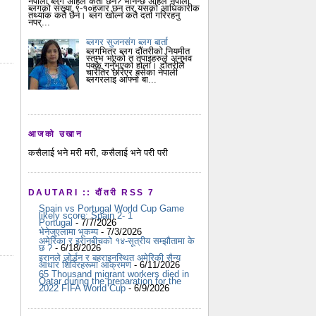
नेपाली ब्लग अहिले कती छन? भनिन्छ अहिले नेपाली
ब्लगको संख्या ९-१०हजार छन् तर यसको आधिकारीक
तथ्यांक कतै छैन। ब्लग खोल्न कतै दर्ता गरिरहनु
नपर्...
ब्लगर सुजनसंग ब्लग बार्ता
ब्लगभित्र ब्लग दौंतरीको नियमीत
स्तम्भ भएको त तपाइहरुले अनुभव
पक्कै गर्नुभएको होला। दौतरीले
चारैतिर छरिएर बसेका नेपाली
ब्लगरलाइ आफ्नो बा...
आजको उखान
कसैलाई भने मरी मरी, कसैलाई भने परी परी
DAUTARI :: दौंतरी RSS 7
Spain vs Portugal World Cup Game
likely score: Spain 2- 1
Portugal
- 7/7/2026
भेनेजुएलामा भूकम्प
- 7/3/2026
अमेरिका र इरानबीचको १४-सूत्रीय सम्झौतामा के
छ ?
- 6/18/2026
इरानले जोर्डन र बहराइनस्थित अमेरिकी सैन्य
आधार शिविरहरूमा आक्रमण
- 6/11/2026
65 Thousand migrant workers died in
Qatar during the preparation for the
2022 FIFA World Cup
- 6/9/2026