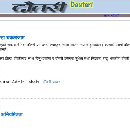
9
ण्टा चक्काजाम
आएको समस्याले गर्दा दौंतरी २४ घण्टा तपाइहरु समक्ष आउन सफल हुनसकेन। त्यसको लागी दौत
ाहन्छौं।
या झेल्दा दौंतरीलाइ साथ दिनुभएकोमा र दौतरी इमेलमा शुभेक्षा तथा जिज्ञाशा राख्नु भएकोमा दौतरी
autari Admin
Labels:
दौँतरी खबर
s
9
ं अनियमितता