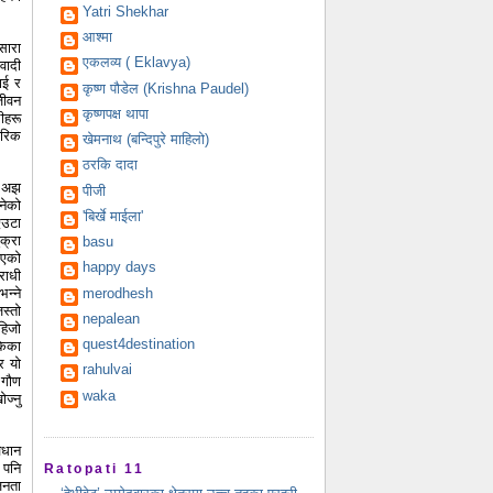
Yatri Shekhar
आश्मा
सारा
एकलव्य ( Eklavya)
वादी
ाई र
कृष्ण पौडेल (Krishna Paudel)
जीवन
कृष्णपक्ष थापा
ीहरू
तरिक
खेमनाथ (बन्दिपुरे माहिलो)
ठरकि दादा
ू अझ
पीजी
नेको
'बिर्खे माईला'
एउटा
क्रा
basu
िएको
happy days
राधी
merodhesh
न्ने
स्तो
nepalean
हिजो
quest4destination
केका
र यो
rahulvai
 गौण
waka
ज्नु
िधान
 पनि
Ratopati 11
जनता