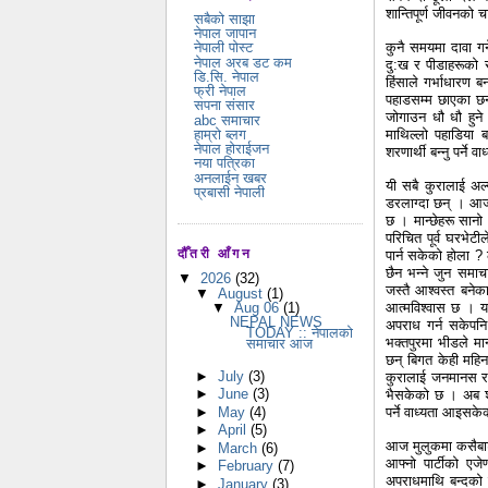
शान्तिपूर्ण जीवनक
सबैको साझा
नेपाल जापान
कुनै समयमा दावा गर
नेपाली पोस्ट
नेपाल अरब डट कम
दु:ख र पीडाहरूको 
डि.सि. नेपाल
हिंसाले गर्भाधारण
फ्री नेपाल
पहाडसम्म छाएका छन्
सपना संसार
जोगाउन धौ धौ हुने
abc समाचार
हाम्रो ब्लग
माथिल्लो पहाडिया 
नेपाल होराईजन
शरणार्थी बन्नु पर्ने
नया पत्रिका
अनलाईन खबर
यी सबै कुरालाई अल्
प्रबासी नेपाली
डरलाग्दा छन् । आज 
छ । मान्छेहरू सानो
परिचित पूर्व घरभेट
दौँतरी आँगन
पार्न सकेको होला 
छैन भन्ने जुन समाच
▼
2026
(32)
जस्तै आश्वस्त बने
▼
August
(1)
▼
Aug 06
(1)
आत्मविश्वास छ । य
NEPAL NEWS
अपराध गर्न सकेपनि 
TODAY :: नेपालको
भक्तपुरमा भीडले मान
समाचार आज
छन् बिगत केही महि
►
July
(3)
कुरालाई जनमानस र स
►
June
(3)
भैसकेको छ । अब शु
►
May
(4)
पर्ने वाध्यता आइस
►
April
(5)
आज मुलुकमा कसैबाट 
►
March
(6)
आफ्नो पार्टीको एजे
►
February
(7)
अपराधमाथि बन्दको 
►
January
(3)