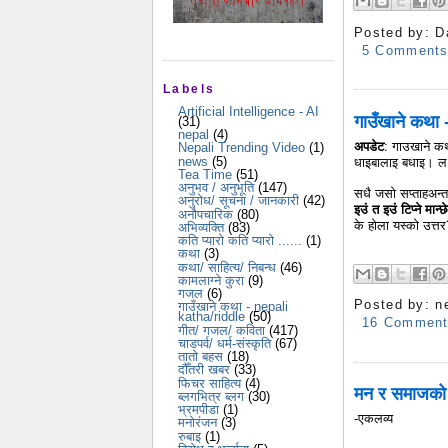
Posted by:
D
5 Comment
Labels
Artificial Intelligence - AI
गाउँखाने कथ
(31)
nepal
(4)
अपडेट
: गाउखाने कथा
Nepali Trending Video
(1)
news
(5)
धाइबालाइ बधाइ। ल ध
Tea Time
(51)
अनुभव / अनुभूति
(147)
सधै जसो सप्ताहअन्
अनुरोध/ सूचना / जानकारी
(42)
इउं त इउं टिप्ने मान
अनौपचारिक
(80)
के होला यस्को उत्त
अभिव्यक्ति
(83)
कति प्यारो कति प्यारो ......
(1)
कथा
(3)
कथा/ साहित्य/ निबन्ध
(46)
कामलाग्ने कुरा
(9)
गजल
(6)
Posted by:
n
गाउँखाने कथा - nepali
katha/riddle
(50)
16 Commen
गीत/ गजल/ कविता
(417)
चाडपर्व/ धर्म-संस्कृति
(67)
तातो बहस
(18)
दौँतरी खबर
(33)
फिचर साहित्य
(4)
मन र समाजको 
ब्लगभित्र ब्लग
(30)
भ्रमपीडा
(1)
-एकलव्य
मनोरंजन
(3)
रुबाइ
(1)