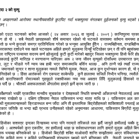
ा २ को मृत्यु
ा अपहरणको आरोपमा स्थानीयवासीले कुटपिट गर्दा भक्तपुरमा मंगलबार दुईजनाको मृत्यु भएको
छन्
।
टेको एउटा घटनाको बारेमा आजको ( २४ असार २०६६ वा जुलाई ८ २००९ ) कान्तिपुरमा प्रक
 हो यो । सबै नेपाली छापाहरूको शीर्ष समाचार रहेको यो घटनाले वास्तवमा वर्तमान समयमा हा
ो छ भन्ने कुराको समग्र प्रतिनिधित्व गरेको छ भन्नुमा अत्युक्ति हुँदैन । राज्यबिहीनता, दण्डबिहीन
 पराकाष्ठा दर्शाउने यस खाले घटनाहरू अहिले हाम्रो मुलुकमा दिनहूँ घटिरहेका छन् र ती पनि बहुसंख्या
ला राष्ट्रिय पञ्चायत सदस्य कर्ण ह्योजूलाई कुटी कुटी मारेको बहादुर जिल्ला भक्तपुरमा हिजो फेरि हो
कलाई कुटेरै मारिएछ र मरणासन्न पारिएका अरू २ जना जीवन मृत्यूको दोसाँधमा उपचाररत छन् 
ा, लूट र भीडले गर्ने न्याय जब हाबी भएर समाजमाथि बर्सिन थाल्छ , अनि ठान्नै पर्छ त्यहाँ राज्य
 जमानाको सुन्दर र शान्त मुलुकका नामले चिनिने मुलक, नेपाल, आज कुन दूर्भाग्यका कारण हो, यो दूर
य बनिरहेको छ । हिंसा आतंकको रोग एकपल्ट सल्केपछि , कुनै हालतमा सजिलै निभ्दैन भनिन्छ, त्यसैले ग
को क्रान्तिकारी रोमाञ्चको गृहयुद्दले रक्तवीजका नया नया अवतार लिँदै मुलुकलाई हिंसाको र
पार्दै छ । चौतर्फी असफलताको अँगालोमा हाम्रो झर्ने क्रम जारी छ ।
िय सर्वेक्षणको भर्खरै प्रकाशित मानवीय सूचकांक र देशहरूको स्थिति सम्बन्धी आँकलनले नेपाललाई 
ानमा राखेको छ । दक्षिण एशियामा नेपाल पाकिस्तान भन्दा मात्र माथि छ । पाकिस्तान अल का
्थी मुसलमानहरूको क्रिडास्थल बन्न जाँदा अनि ती इस्लामिक बिद्रोहीहरूको शाक्तिशाली पनलाई 
सरकार जत्तिकै वा भन्दा बढी प्रभाव उनीहरूको रहेको अनुमानका आधारमा, पाकिस्तान बिग्रँदो मुल
केको हो ।
हिजोका सशस्त्र द्वन्दका दिनहरूमा भन्दा पनि नराम्रो तरिकाले तल झर्दै जानुले हामीलाई पक्कै द
ुनुपर्छ । आश्चर्यको कुरा एकातिर, तर हामीलाई थाहा छ सर्वसाधारणका लागि हाम्रो मुलुक अहिले बि
अरू भयाबह बनिसकेको छ । हिजोको बिद्रोही शक्ति माओवादी शान्ति सम्झौतामा आएर संविधानस
नेर कहिले सत्ता र कहिले प्रतिपक्षरूपी संस्थापन पक्षको पाटो बनिसक्दा पनि , नेपाली जनताले चा