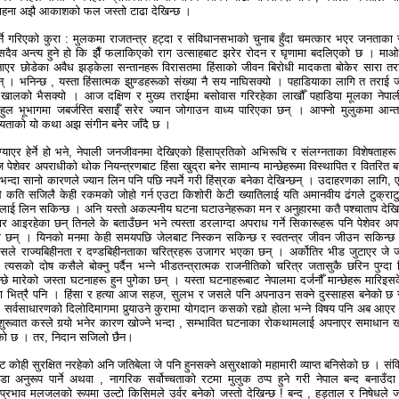
ो चाहना अझै आकाशको फल जस्तो टाढा देखिन्छ ।
्ने गरिएको कुरा : मुलकमा राजतन्त्र हट्दा र संविधानसभाको चुनाब हुँदा चमत्कार भएर जनताका 
सदैव अन्त्य हुने हो कि झैँ फलाकिएको राग उत्साहबाट झरेर रोदन र घृणामा बदलिएको छ । माओ
 बनाएर छोडेका अवैध झड्केला सन्तानहरू विरासतमा हिंसाको जीवन बिरोधी मादकता बोकेर सारा तर
 । भनिन्छ , यस्ता हिंसात्मक झुण्डहरूको संख्या नै सय नाघिसक्यो । पहाडियाका लागि त तराई 
 खालको भैसक्यो । आज दक्षिण र मुख्य तराईमा बसोवास गरिरहेका लाखौँ पहाडिया मूलका नेपाल
बहुल भूभागमा जबर्जस्ति बसाईँ सरेर ज्यान जोगाउन वाध्य पारिएका छन् । आफ्नो मुलुकमा आन्
 वाध्यताको यो कथा अझ संगीन बनेर जाँदै छ ।
ग्याएर हेर्ने हो भने, नेपाली जनजीवनमा देखिएको हिंसाप्रतिको अभिरूचि र संलग्नताका विशेषताहर
पेशेवर अपराधीको थोक नियन्त्रणबाट हिंसा खुद्रा बनेर सामान्य मान्छेहरूमा विस्थापित र वितरित ब
 भन्दा सानो कारणले ज्यान लिन पनि पछि नपर्ने गरी हिंस्रक बनेका देखिन्छन् । उदाहरणका लागि, 
ीले कति सजिलै केही रकमको जोहो गर्न एउटा किशोरी केटी ख्यातिलाई यति अमानवीय ढंगले टुक्राटु
? लाई लिन सकिन्छ । अनि यस्तो अकल्पनीय घटना घटाउनेहरूका मन र अनुहारमा कतै पश्चाताप देख
ार आइरहेका छन् तिनले के बताउँछन भने त्यस्ता डरलाग्दा अपराध गर्ने सिकारूहरू पनि पेशेवर अप
का छन् । यिनको मनमा केही समयपछि जेलबाट निस्कन सकिन्छ र स्वतन्त्र जीवन जीउन सकिन्छ भ
सले राज्यबिहीनता र दण्डबिहीनताका चरित्रहरू उजागर भएका छन् । अर्कोतिर भीड जुटाएर जे ज
त्यसको दोष कसैले बोक्नु पर्दैन भन्ने भीडतन्त्रात्मक राजनीतिको चरित्र जतासुकै छरिन पुग्दा 
्छे मारेको जस्ता घटनाहरू हुन पुगेका छन् । यस्ता घटनाहरूबाट नेपालमा दर्जनौँ मान्छेहरू मारिइस
ना भित्रै पनि । हिंसा र हत्या आज सहज, सुलभ र जसले पनि अपनाउन सक्ने दुस्साहस बनेको छ 
र्वसाधारणको दिलोदिमागमा पुर्‍याउने कुरामा योगदान कसको रह्यो होला भन्ने विषय पनि अब आएर
रूवात कस्ले गर्‍यो भनेर कारण खोज्ने भन्दा , सम्भावित घटनाका रोकथामलाई अपनाएर समाधान खो
केको छ । तर, निदान सजिलो छैन।
कोही सुरक्षित नरहेको अनि जतिबेला जे पनि हुनसक्ने असुरक्षाको महामारी व्याप्त बनिसेको छ । संव
ण्डा अनुरूप पार्ने अथवा , नागरिक सर्वोच्चताको रटमा मुलुक ठप्प हुने गरी नेपाल बन्द बनाउँदा
प्रभाव मलजलको रूपमा उल्टो किसिमले उर्वर बनेको जस्तो देखिन्छ ! बन्द , हड्ताल र निषेधले 