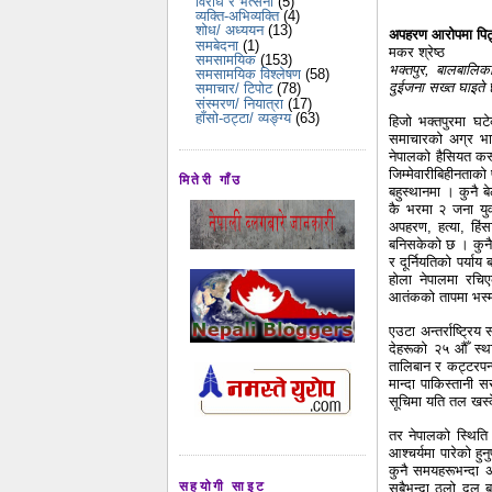
विरोध र भर्त्सना
(5)
व्यक्ति-अभिव्यक्ति
(4)
शोध/ अध्ययन
(13)
अपहरण आरोपमा पिट्द
समबेदना
(1)
मकर श्रेष्ठ
समसामयिक
(153)
भक्तपुर, बालबालिक
समसामयिक विश्लेषण
(58)
दुईजना सख्त घाइते 
समाचार/ टिपोट
(78)
संस्मरण/ नियात्रा
(17)
हाँसो-ठट्टा/ व्यङ्ग्य
(63)
हिजो भक्तपुरमा घ
समाचारको अग्र भाग
नेपालको हैसियत कस्त
जिम्मेवारीबिहीनताको
मितेरी गाँउ
बहुस्थानमा । कुनै बे
कै भरमा २ जना युव
अपहरण, हत्या, हिंस
बनिसकेको छ ।
कुनै
र दूर्नियतिको पर्या
होला नेपालमा रचिए
आतंकको तापमा भस्म 
एउटा अन्तर्राष्ट्र
देहरूको २५ औँ स्थ
तालिबान र कट्टरपन
मान्दा पाकिस्तानी 
सूचिमा यति तल खस्
तर नेपालको स्थिति 
आश्चर्यमा पारेको ह
कुनै समयहरूभन्दा 
सहयोगी साइट
सबैभन्दा ठूलो दल ब