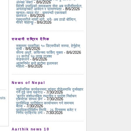
अध्यक्ष जबरा
- 8/6/2026
विदेशी उपाधिको समकक्षता सेवा अब यूजीसीमार्फत,
अनलाइनबाटै आवेदन र प्रमाणपत्र
- 8/6/2026
खनाल–यादव भेट : वामपन्थी एकताबारे
छलफल
- 8/6/2026
गृहमन्त्रीले माफी मागे, भने- अब ठाडो बोल्दिन,
माफी चाहान्छु
- 8/6/2026
राजधानी राष्ट्रिय दैनिक
सशस्त्र प्रहरीका १० डिएसपीको सरुवा, हेर्नुहोस्
सूची
- 8/6/2026
सपना अधुरै, कफिनमा फर्किए युक्ता
- 8/6/2026
२२ करोड १७ लाख राजश्व
सङ्कलन
- 8/6/2026
आत्मनिर्भर बन्ने बाटोमा इलामका
महिला
- 8/6/2026
News of Nepal
सार्वजनिक कार्यक्रममा सांसद पौडेलमाथि दुर्व्यवहार
गर्ने दुई जना पक्राउ
- 7/30/2026
‘कानुन संशोधनबिना स्थानीय र प्रदेश निर्वाचन
osts
एकैपटक सम्भव छैन’
- 7/30/2026
प्राविधिक प्रतिवेदन कार्यान्वयन गर्न समन्वय
बैठक
- 7/30/2026
पदाधिकारीविहीन त्रिवि : २६ दिनसम्म बजेट र
निर्णय प्रक्रिया ठप्प
- 7/30/2026
Aarthik news 10