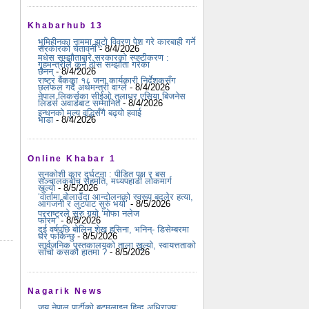
Khabarhub 13
भूमिहीनका नाममा झूटो विवरण पेश गरे कारबाही गर्ने
सरकारको चेतावनी
- 8/4/2026
मधेस सम्झौताबारे सरकारको स्पष्टीकरण :
गृहमन्त्रीले कुनै ठोस सम्झौता गरेका
छैनन्
- 8/4/2026
राष्ट्र बैंकका १८ जना कार्यकारी निर्देशकसँग
छलफल गर्दै अर्थमन्त्री वाग्ले
- 8/4/2026
नेपाल लिकर्सका सीईओ तुलाधर एसिया बिजनेस
लिडर्स अवार्डबाट सम्मानित
- 8/4/2026
इन्धनको मूल्य वृद्धिसँगै बढ्यो हवाई
भाडा
- 8/4/2026
Online Khabar 1
सुनकोशी कार दुर्घटना : पीडित पक्ष र बस
सञ्चालकबीच सहमति, मध्यपहाडी लोकमार्ग
खुल्यो
- 8/5/2026
‘वार्तामा बोलाउँदा आन्दोलनको स्वरूप बदलेर हत्या,
आगजनी र लुटपाट सुरु भयो’
- 8/5/2026
परराष्ट्रले सुरु गर्‍यो ‘मोफा नलेज
फोरम’
- 8/5/2026
दुई वर्षपछि बोलिन शेख हसिना, भनिन्- डिसेम्बरमा
घर फर्किन्छु
- 8/5/2026
सार्वजनिक पुस्तकालयको ताला खुल्यो, स्वायत्तताको
साँचो कसको हातमा ?
- 8/5/2026
Nagarik News
जय नेपाल पार्टीको बटमलाइन हिन्दु अधिराज्य: