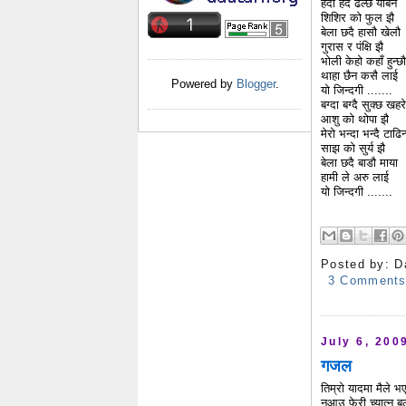
हेर्दा हेर्दै ढल्छ योबन
शिशिर को फुल झै
बेला छदै हासौ खेलौ
गुरास र पंक्षि झै
भोली केहो कहाँ हुन्छौ
थाहा छैन कसै लाई
Powered by
Blogger
.
यो जिन्दगी .......
बग्दा बग्दै सुक्छ खहरे
आशु को थोपा झै
मेरो भन्दा भन्दै टाढि
साझ को सुर्य झै
बेला छदै बाडौ माया
हामी ले अरु लाई
यो जिन्दगी .......
Posted by:
D
3 Comment
July 6, 200
गजल
तिम्रो यादमा मैले भ
नआउ फेरी च्यात्न बल