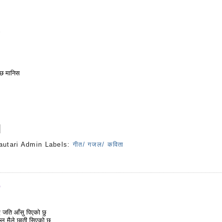
न्छ मानिस
autari Admin
Labels:
गीत/ गजल/ कविता
s
9
ए जति आँसु पिएको छु
्ल मैले छाती सिएको छु