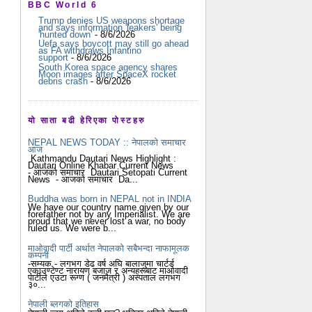
BBC World 6
Trump denies US weapons shortage
and says information 'leakers' being
'hunted down'
- 8/6/2026
Uefa says boycott may still go ahead
as FA withdraws Infantino
support
- 8/6/2026
South Korea space agency shares
Moon images after SpaceX rocket
debris crash
- 8/6/2026
यो साता बढी हेरिएका पोस्टहरु
NEPAL NEWS TODAY :: नेपालको समाचार
आज
Kathmandu Dautari News Highlight :
Dautari Online Khabar Current News
- आजको समाचार Dautari Setopati Current
News - आजको समाचार Da...
Buddha was born in NEPAL not in INDIA
We have our country name given by our
forefather not by any Imperialist. We are
proud that we never lost a war, no body
ruled us. We were b...
माओवादी पार्टी अर्थात नेपालको सबैभन्दा नाफामूलक
कम्पनी
-सम्यक - लगभग डेढ वर्ष अघि बालाजुमा चार्टर्ड
एकाउण्टेण्ट नारायण बजाज र अन्यहरूबाट माओवादी
पार्टीले एउटा रूग्ण ( जनमैत्री ) अस्पताल लगभग
३०...
नेपाली ब्लगको इतिहास