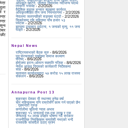
‘हेभीवेट’ उम्मेदवारका क्षेत्रमा उच्च तहका प्रहरी
ित्र
अधिकृत खटिने, जीतपुर सिमरामा नदीजन्य पदार्थ
तस्करी भयावह
- 2/2/2026
ठूला
वैदेशिक हुलाक भन्सार शाखामा कार्यरत
चा र
अधिकृतसहित तीन जना नियन्त्रणमा
- 2/2/2026
नेपालमा जलपन्छीको सङ्ख्या घट्दो
- 2/2/2026
न्त्र
सिक्लेसमा एकै महिनामा पाँच हजार ५३
्त्र
पर्यटक
- 2/2/2026
ून्य
झापामा ट्र्याक्टर दुर्घटना, १ जनाको मृत्यु, ११ जना
घाइते
- 2/2/2026
ईचार
 छाँट
Nepal News
राष्ट्रियसभाको बैठक सुरु
- 8/6/2026
पुन:संरचनाको पर्खाइमा समाज कल्याण
परिषद्
- 8/6/2026
होर्मुजमा इरान–ओमान सहमति नजिक
- 8/6/2026
नेपाल आयल निगमको कार्यकारी निर्देशकमा
साह
- 8/6/2026
यातायात कार्यालयद्वारा ५७ करोड १५ लाख राजस्व
संकलन
- 8/6/2026
Annapurna Post 13
शुक्रबार देशका यी स्थानमा हुनेछ वर्षा
चार महिनासम्म पनि राम्रोसँग काम गर्न पाएको छैन
: गृहमन्त्री गुरुङ
कर्णालीमा चुलियो ग्यास अभाव
शुक्रबार १५ जनालाई एक-एक लाख र एक
जनालाई १० लाख उपहार घोषणा गर्दै सरकार
राजनीतिक नियुक्तिहरू समावेशी नभएको भन्दै
रास्वपाकै सांसदले उठाए प्रश्न