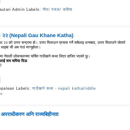
autari Admin
Labels:
गीत/ गजल/ कविता
s
ा - २२ (Nepali Gau Khane Katha)
 २२ को उत्तर चन्द्रमा हो। उत्तर मिलाउन प्रयास गर्ने सबैलाइ धन्यबाद, उत्तर मिलाउने जोतारे
ाइबा जी अब गाउं माग्नुहोला।
तमा नेपाली लोकचलनमा चर्चित गाउँखाने कथा लिएर हाजिर भएको छु।
्छेलाई सय रूपिया दिऊ
र?
epalean
Labels:
गाउँखाने कथा - nepali katha/riddle
ts
अपराधीकरण अनि राज्यबिहीनता