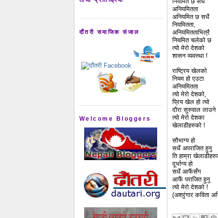
नियमित छ सधैं
अनियमितता
अनियमित छ सधैं
नियमितता,
दौंतरी समाजिक संजाल
अनियमितताभित्रै
नियमित चलेको छ
त्यो मेरो देशको
शासन व्यवस्था !
राष्ट्रिय खेलको
नियम हो एउटा
अनियमितता
त्यो मेरो देशको,
प्रिय खेल हो त्यो
दौरा सुरुवाल लाउने
त्यो मेरो देशका
Welcome Bloggers
खेलाडीहरुको !
सौभाग्य हो
सधैं अपराजित हुनु
ति हाम्रा खेलाडीहरु
दूर्भाग्य हो
सधैं आफैंसँग
आफैं पराजित हुनु
त्यो मेरो देशको !
(अश्रृंगार कविता अभियान‌‌