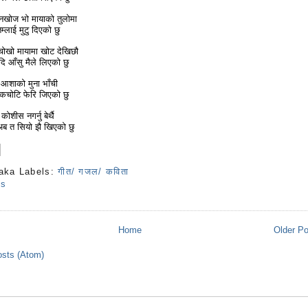
 नखोज भो मायाको तुलोमा
म्लाई मुटु दिएको छु
ौ चोखो मायामा खोट देखिछौ
ि आँसु मैले लिएको छु
आशाको मुना भाँची
एकचोटि फेरि जिएको छु
ोशीस नगर्नु बेर्थै
 अब त सियो झै खिएको छु
aka
Labels:
गीत/ गजल/ कविता
ts
Home
Older P
sts (Atom)