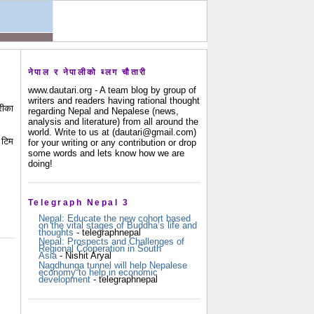
नेपाल र नेपालीको ब्लग चौतारी
www.dautari.org - A team blog by group of
writers and readers having rational thought
रीका
regarding Nepal and Nepalese (news,
analysis and literature) from all around the
world. Write to us at (dautari@gmail.com)
 टिम
for your writing or any contribution or drop
some words and lets know how we are
doing!
Telegraph Nepal 3
Nepal: Educate the new cohort based
on the vital stages of Buddha’s life and
thoughts
- telegraphnepal
Nepal: Prospects and Challenges of
Regional Cooperation in South
Asia
- Nishit Aryal
Nagdhunga tunnel will help Nepalese
economy to help in economic
development
- telegraphnepal