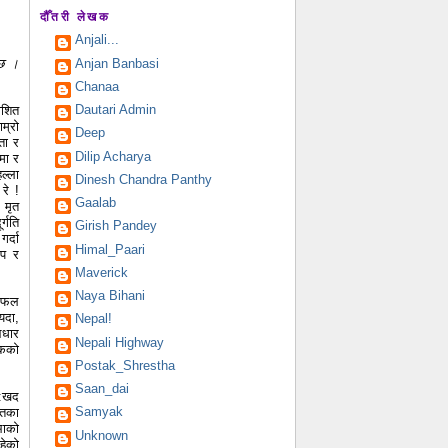
दौँतरी लेखक
Anjali...
Anjan Banbasi
 छ ।
Chanaa
Dautari Admin
ाशित
म्रो
Deep
ता र
Dilip Acharya
मा र
हल्ला
Dinesh Chandra Panthy
रे !
Gaalab
 मृत
्गति
Girish Pandey
र्दा
Himal_Paari
ाप र
Maverick
Naya Bihani
असफल
यदा,
Nepal!
आधार
Nepali Highway
ुकको
Postak_Shrestha
Saan_dai
ु:खद
Samyak
गतका
भाको
Unknown
हेको