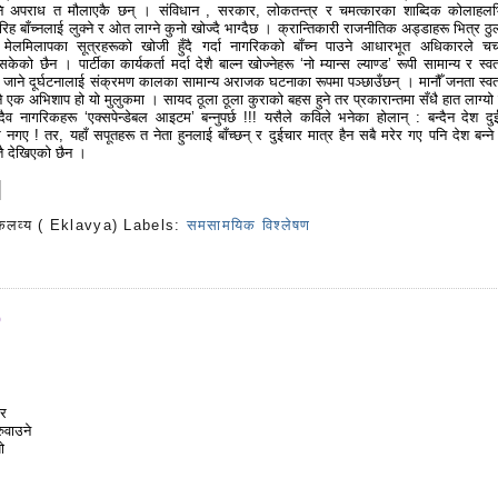
 पनि अपराध त मौलाएकै छन् । संविधान , सरकार, लोकतन्त्र र चमत्कारका शाब्दिक कोलाहलभ
ह बाँच्नलाई लुक्ने र ओत लाग्ने कुनो खोज्दै भाग्दैछ । क्रान्तिकारी राजनीतिक अड्डाहरू भित्र ठुल्
मेलमिलापका सूत्रहरूको खोजी हुँदै गर्दा नागरिकको बाँच्न पाउने आधारभूत अधिकारले चर्
को छैन । पार्टीका कार्यकर्ता मर्दा देशै बाल्न खोज्नेहरू ‘नो म्यान्स ल्याण्ड’ रूपी सामान्य र स्वत
ाने दूर्घटनालाई संक्रमण कालका सामान्य अराजक घटनाका रूपमा पञ्छाउँछन् । मानौँ जनता स्वतन
नै एक अभिशाप हो यो मुलुकमा । सायद ठूला ठूला कुराको बहस हुने तर प्रकारान्तमा सँधै हात लाग्यो श
सदैव नागरिकहरू ‘एक्सपेन्डेबल आइटम’ बन्नुपर्छ !!! यसैले कविले भनेका होलान् : बन्दैन देश दु
मरेर नगए ! तर, यहाँ सपूतहरू त नेता हुनलाई बाँच्छन् र दुईचार मात्र हैन सबै मरेर गए पनि देश बन्ने
तै देखिएको छैन ।
कलव्य ( Eklavya)
Labels:
समसामयिक विश्लेषण
s
9
ेर
ुवाउने
ो