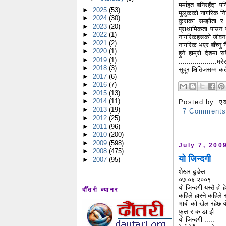
मर्माहत बनिरहँदा
►
2025
(53)
मुलुकको नागरिक निरि
►
2024
(30)
कुराका सम्झौता र 
►
2023
(20)
प्राथामिकता पाउन सके
►
2022
(1)
नागरिकहरूको जीवन ज
►
2021
(2)
नागरिक भएर बाँच्नु 
►
2020
(1)
हुने हाम्रो देशमा 
►
2019
(1)
...................
►
2018
(3)
सुदूर क्षितिजसम्म क
►
2017
(6)
►
2016
(7)
►
2015
(13)
►
2014
(11)
Posted by:
ए
►
2013
(19)
7 Comment
►
2012
(25)
►
2011
(96)
►
2010
(200)
►
2009
(598)
July 7, 200
►
2008
(475)
यो जिन्दगी
►
2007
(95)
शेखर ढुङेल
०७-०६-२००९
यो जिन्दगी यस्तै हो ह
दौँतरी व्यानर
कहिले हास्ने कहिले र
भाबी को खेल रहेछ य
फुल र काडा झै
यो जिन्दगी .....