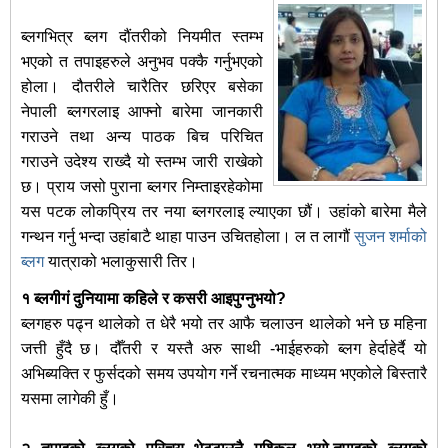
ब्लगभित्र ब्लग दौंतरीको नियमीत स्तम्भ
भएको त तपाइहरुले अनुभव पक्कै गर्नुभएको
होला। दौतरीले चारैतिर छरिएर बसेका
नेपाली ब्लगरलाइ आफ्नो बारेमा जानकारी
गराउने तथा अन्य पाठक बिच परिचित
गराउने उदेश्य राख्दै यो स्तम्भ जारी राखेको
छ। प्राय जसो पुराना ब्लगर निम्ताइरहेकोमा
यस पटक लोकप्रिय तर नया ब्लगरलाइ ल्याएका छौं। उहांको बारेमा मैले
गन्थन गर्नु भन्दा उहांबाटै थाहा पाउन उचितहोला। ल त लागौं
सुजन शर्माको
ब्लग
यात्राको भलाकुसारी तिर।
१ ब्लगीगं दुनियामा कहिले र कसरी आइपुग्नुभयो?
ब्लगहरु पढ्न थालेको त धेरै भयो तर आफै चलाउन थालेको भने छ महिना
जत्ती हुँदै छ। दौँतरी र यस्तै अरु साथी -भाईहरुको ब्लग हेर्दाहेर्दै यो
अभिब्यक्ति र फुर्सदको समय उपयोग गर्ने रचनात्मक माध्यम भएकोले बिस्तारै
यसमा लागेकी हुँ।