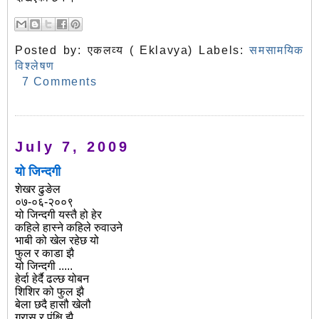
Posted by:
एकलव्य ( Eklavya)
Labels:
समसामयिक
विश्लेषण
7 Comments
July 7, 2009
यो जिन्दगी
शेखर ढुङेल
०७-०६-२००९
यो जिन्दगी यस्तै हो हेर
कहिले हास्ने कहिले रुवाउने
भाबी को खेल रहेछ यो
फुल र काडा झै
यो जिन्दगी .....
हेर्दा हेर्दै ढल्छ योबन
शिशिर को फुल झै
बेला छदै हासौ खेलौ
गुरास र पंक्षि झै