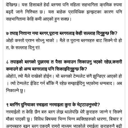
देखिन्छ। यस हिसाबले हेर्दा ब्लगमा पनि महिला सहभागिता क्रमिक रुपमा
बढ्दै जाने निश्‍चित छ। यस बाहेक प्राविधिक झन्झटका कारण पनि
सहभागितामा केहि कमी आएको हुन सक्छ।
७ तपाइ नित्तान्त नया ब्लगर,पूराना ब्लगरलाइ केही सल्लाह दिनुहुन्छ कि?
ओहो कस्तो प्रश्‍न सोध्नु भाको । मैले त पुराना ब्लगरहरु बाट सिक्ने पो हो
त, के सल्लाह दिनु र!!
८ तपाइको ब्लगको पुछारमा त पैसा कमाउन सिकाउनु भएको रहेछ,कसरी
कमाउने हो अन्य ब्लगरलाइ पनि सिकाइदिनुहुन्छ कि?
ओहो!!, त्यो मैले राखेको होईन। यो ब्लगको टेम्पलेट संगै झुन्डिएर आएको हो
। त्यो टेम्पलेट ईडिट गर्न बाँकि नै रहेछ सम्झाईदिनु भएकोमा धन्यबाद। अब
निकाल्ने छु।
९ ब्लगिंग दुनियाका रमाइला नरमाइला कुरा के भेट्टाउनुभयो?
नरमाईलो त केहि छैन बरु ब्लग लेख्न थालेपछि धेरै कुराहरु जान्ने र सिक्ने
मौका पाएकी छु। विविध बिषयमा भिन्न भिन्न ब्यक्तिहरुको धारणा, बिचार र
अनुभबहरु बुझ्न ब्लग एकदमै राम्रो माध्यम भएकोले रमाईला कुराहरुनै बढी