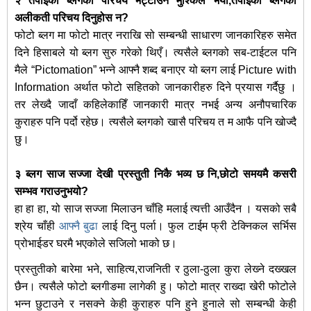
२ तपाइको ब्लगको परिचय भेट्टाउनै मुश्किल भयो,तपाइको ब्लगको
अलीकती परिचय दिनुहोस न?
फोटो ब्लग मा फोटो मात्र नराखि सो सम्बन्धी साधारण जानकारिहरु समेत
दिने हिसाबले यो ब्लग सुरु गरेको थिएँ। त्यसैले ब्लगको सब-टाईटल पनि
मैले “Pictomation” भन्ने आफ्नै शब्द बनाएर यो ब्लग लाई Picture with
Information अर्थात फोटो सहितको जानकारीहरु दिने प्रयास गर्दैछु ।
तर लेख्दै जादाँ कहिलेकाहिँ जानकारी मात्र नभई अन्य अनौपचारिक
कुराहरु पनि पर्दो रहेछ। त्यसैले ब्लगको खासै परिचय त म आफै पनि खोज्दै
छु।
३ ब्लग साज सज्जा देखी प्रस्तुती निकै भव्य छ नि,छोटो समयमै कसरी
सम्भव गराउनुभयो?
हा हा हा, यो साज सज्जा मिलाउन चाँहि मलाई त्यत्ती आउँदैन । यसको सबै
श्रेय चाँही
आफ्नै बुढा
लाई दिनु पर्ला। फुल टाईम फ्री टेक्निकल सर्भिस
प्रोभाईडर घरमै भएकोले सजिलो भाको छ।
प्रस्तुतीको बारेमा भने, साहित्य,राजनिती र ठुला-ठुला कुरा लेख्‍ने दख्खल
छैन। त्यसैले फोटो ब्लगीङमा लागेकी हु। फोटो मात्र राख्दा खेरी फोटोले
भन्न छुटाउने र नसक्ने केही कुराहरु पनि हुने हुनाले सो सम्बन्धी केही