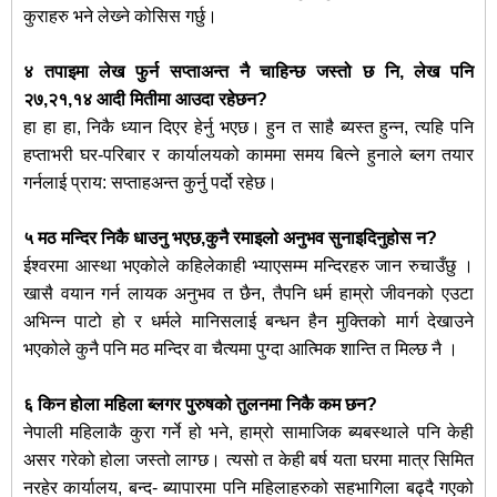
कुराहरु भने लेख्‍ने कोसिस गर्छु।
४ तपाइमा लेख फुर्न सप्ताअन्त नै चाहिन्छ जस्तो छ नि, लेख पनि
२७,२१,१४ आदी मितीमा आउदा रहेछन?
हा हा हा, निकै ध्यान दिएर हेर्नु भएछ। हुन त साहै ब्यस्त हुन्न, त्यहि पनि
हप्ताभरी घर-परिबार र कार्यालयको काममा समय बित्ने हुनाले ब्लग तयार
गर्नलाई प्राय: सप्ताहअन्त कुर्नु पर्दो रहेछ।
५ मठ मन्दिर निकै धाउनु भएछ,कुनै रमाइलो अनुभव सुनाइदिनुहोस न?
ईश्‍वरमा आस्था भएकोले कहिलेकाही भ्याएसम्म मन्दिरहरु जान रुचाउँछु ।
खासै वयान गर्न लायक अनुभव त छैन, तैपनि धर्म हाम्रो जीवनको एउटा
अभिन्न पाटो हो र धर्मले मानिसलाई बन्धन हैन मुक्तिको मार्ग देखाउने
भएकोले कुनै पनि मठ मन्दिर वा चैत्यमा पुग्दा आत्मिक शान्ति त मिल्छ नै ।
६ किन होला महिला ब्लगर पुरुषको तुलनमा निकै कम छन?
नेपाली महिलाकै कुरा गर्ने हो भने, हाम्रो सामाजिक ब्यबस्थाले पनि केही
असर गरेको होला जस्तो लाग्छ। त्यसो त केही बर्ष यता घरमा मात्र सिमित
नरहेर कार्यालय, बन्द- ब्यापारमा पनि महिलाहरुको सहभागिला बढ्दै गएको