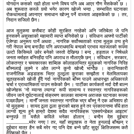
योगदान कसको रह्यो होला भन्ने विषय पनि अब आएर गौण भैसकेको छ ।
अब शुरूवात कस्ले गर्‍यो भनेर कारण खोज्ने भन्दा , सम्भावित घटनाका
रोकथामलाई अपनाएर समाधान खोज्नु पर्ने वाध्यता आइसकेको छ । तर,
निदान सजिलो छैन।
आज मुलुकमा कसैबाट कोही सुरक्षित नरहेको अनि जतिबेला जे पनि
हुनसक्ने असुरक्षाको महामारी व्याप्त बनिसेको छ । संविधान आफ्नो पार्टीको
एजेण्डा अनुरूप पार्ने अथवा , नागरिक सर्वोच्चताको रटमा मुलुक ठप्प हुने
गरी नेपाल बन्द बनाउँदा पनि अपराधमाथि बन्दको प्रभाव मलजलको रूपमा
उल्टो किसिमले उर्वर बनेको जस्तो देखिन्छ ! बन्द , हड्ताल र निषेधले
जनता मर्माहत बनिरहँदा पनि अपराध त मौलाएकै छन् । संविधान , सरकार,
लोकतन्त्र र चमत्कारका शाब्दिक कोलाहलभित्र मुलुकको नागरिक निरिह
बाँच्नलाई लुक्ने र ओत लाग्ने कुनो खोज्दै भाग्दैछ । क्रान्तिकारी
राजनीतिक अड्डाहरू भित्र ठुल्ठूला कुराका सम्झौता र मेलमिलापका
सूत्रहरूको खोजी हुँदै गर्दा नागरिकको बाँच्न पाउने आधारभूत अधिकारले
चर्चा र प्राथामिकता पाउन सकेको छैन । पार्टीका कार्यकर्ता मर्दा देशै बाल्न
खोज्नेहरू ‘नो म्यान्स ल्याण्ड’ रूपी सामान्य र स्वतन्त्र नागरिकहरूको
जीवन जाने दूर्घटनालाई संक्रमण कालका सामान्य अराजक घटनाका रूपमा
पञ्छाउँछन् । मानौँ जनता स्वतन्त्र नागरिक भएर बाँच्नु नै एक अभिशाप हो
यो मुलुकमा । सायद ठूला ठूला कुराको बहस हुने तर प्रकारान्तमा सँधै हात
लाग्यो शून्य हुने हाम्रो देशमा सदैव नागरिकहरू ‘एक्सपेन्डेबल आइटम’
बन्नुपर्छ !!! यसैले कविले भनेका होलान् : बन्दैन देश दुईचार
...................मरेर नगए ! तर, यहाँ सपूतहरू त नेता हुनलाई बाँच्छन् र
दुईचार मात्र हैन सबै मरेर गए पनि देश बन्ने छाँट सुदूर क्षितिजसम्म कतै
देखिएको छैन ।