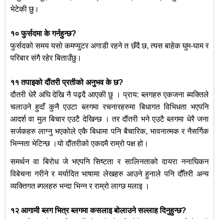
भेटेकी छु।
१० फुर्सदमा के गर्नहुन्छ?
फुर्सदको समय यसो कमप्युटर अगाडी रहने त छँदै छ, त्यस बाहेक घुम-घाम र
परिबार संगै रहेर बिताउँछु।
११ तपाइको दौंतरी प्रतीको अनुभव के छ?
दौतरी धेरै अघि देखि नै पढ्दै आएकी छु । प्राय: ब्लगहरु एकजना ब्यक्तिले
चलाउने हुदाँ कुनै एउटा ब्लगमा रचनारहरुमा बिधागत विभिधता भएपनि
आदर्श वा मुल बिचार एउटै देखिन्छ । तर दौंतरी भने एउटै ब्लगमा धेरै जना
सर्जकहरु लाग्नु भएकोले एकै बिधामा पनि बैचारिक, भावनात्मक र नैसर्गिक
भिन्नता भेटिन्छ ।यो दौंतरीको एकदमै राम्रो पक्ष हो।
समर्थन वा बिरोध जे भएपनि सिष्टता र सालिनताको दायरा ननाघिकन
विबेचना गरीने र मर्यादित भाषामा लेखहरु आउने हुनाले पनि दौँतरी अन्य
व्यक्तिगत ब्गलहरु भन्दा भिन्न र राम्रो लाग्छ मलाइ ।
१२ आगामी ब्लग भित्र ब्लगमा कसलाइ बोलाउने सल्लाह दिनुहुन्छ?