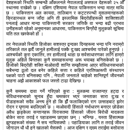
देशहरूको स्थिति सम्बन्धी आँकलनले नेपाललाई असफल देहरूको २५ औँ
स्थानमा राखेको छ । दक्षिण एशियामा नेपाल पाकिस्तान भन्दा मात्र माथि
छ । पाकिस्तान अल कायदा, तालिबान र कट्टरपन्थी मुसलमानहरूको
क्रिडास्थल बन्न जाँदा अनि ती इस्लामिक बिद्रोहीहरूको शाक्तिशाली
पनलाई आधार मान्दा पाकिस्तानी सरकार जत्तिकै वा भन्दा बढी प्रभाव
उनीहरूको रहेको अनुमानका आधारमा, पाकिस्तान बिग्रँदो मुलुकको सूचिमा
यति तल खस्केको हो ।
तर नेपालको स्थिति हिजोका सशस्त्र द्वन्दका दिनहरूमा भन्दा पनि नराम्रो
तरिकाले तल झर्दै जानुले हामीलाई पक्कै दु:खद आश्चर्यमा पारेको हुनुपर्छ ।
आश्चर्यको कुरा एकातिर, तर हामीलाई थाहा छ सर्वसाधारणका लागि हाम्रो
मुलुक अहिले बिगतका कुनै समयहरूभन्दा अरू भयाबह बनिसकेको छ ।
हिजोको बिद्रोही शक्ति माओवादी शान्ति सम्झौतामा आएर संविधानसभाको
सबैभन्दा ठूलो दल बनेर कहिले सत्ता र कहिले प्रतिपक्षरूपी संस्थापन
पक्षको पाटो बनिसक्दा पनि , नेपाली जनताले चाहेको शान्तिपूर्ण जीवनको
चाहना अझै आकाशको फल जस्तो टाढा देखिन्छ ।
कुनै समयमा दावा गर्ने गरिएको कुरा : मुलकमा राजतन्त्र हट्दा र
संविधानसभाको चुनाब हुँदा चमत्कार भएर जनताका सारा दु:ख र
पीडाहरूको सदैव अन्त्य हुने हो कि झैँ फलाकिएको राग उत्साहबाट झरेर
रोदन र घृणामा बदलिएको छ । माओवादी हिंसाले गर्भाधारण बनाएर छोडेका
अवैध झड्केला सन्तानहरू विरासतमा हिंसाको जीवन बिरोधी मादकता
बोकेर सारा तराई र पहाडसम्म छाएका छन् । भनिन्छ , यस्ता हिंसात्मक
झुण्डहरूको संख्या नै सय नाघिसक्यो । पहाडियाका लागि त तराई जीवन
जोगाउन धौ धौ हुने खालको भैसक्यो । आज दक्षिण र मुख्य तराईमा बसोवास