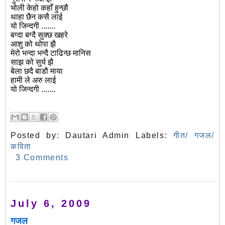
भोली केहो कहाँ हुन्छौ
थाहा छैन कसै लाई
यो जिन्दगी .......
बग्दा बग्दै सुक्छ खहरे
आशु को थोपा झै
मेरो भन्दा भन्दै टाढिन्छ मानिस
साझ को सुर्य झै
बेला छदै बाडौ माया
हामी ले अरु लाई
यो जिन्दगी .......
Posted by:
Dautari Admin
Labels:
गीत/ गजल/
कविता
3 Comments
July 6, 2009
गजल