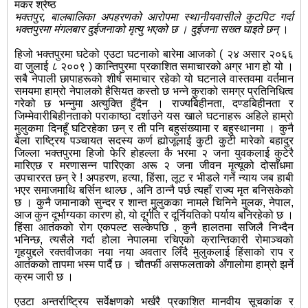
मकर श्रेष्ठ
भक्तपुर, बालबालिका अपहरणको आरोपमा स्थानीयवासीले कुटपिट गर्दा
भक्तपुरमा मंगलबार दुईजनाको मृत्यु भएको छ । दुईजना सख्त घाइते छन्
।
हिजो भक्तपुरमा घटेको एउटा घटनाको बारेमा आजको ( २४ असार २०६६
वा जुलाई ८ २००९ ) कान्तिपुरमा प्रकाशित समाचारको अग्र भाग हो यो ।
सबै नेपाली छापाहरूको शीर्ष समाचार रहेको यो घटनाले वास्तवमा वर्तमान
समयमा हाम्रो नेपालको हैसियत कस्तो छ भन्ने कुराको समग्र प्रतिनिधित्व
गरेको छ भन्नुमा अत्युक्ति हुँदैन । राज्यबिहीनता, दण्डबिहीनता र
जिम्मेवारीबिहीनताको पराकाष्ठा दर्शाउने यस खाले घटनाहरू अहिले हाम्रो
मुलुकमा दिनहूँ घटिरहेका छन् र ती पनि बहुसंख्यामा र बहुस्थानमा । कुनै
बेला राष्ट्रिय पञ्चायत सदस्य कर्ण ह्योजूलाई कुटी कुटी मारेको बहादुर
जिल्ला भक्तपुरमा हिजो फेरि होहल्ला कै भरमा २ जना युवकलाई कुटेरै
मारिएछ र मरणासन्न पारिएका अरू २ जना जीवन मृत्यूको दोसाँधमा
उपचाररत छन् रे ! अपहरण, हत्या, हिंसा, लूट र भीडले गर्ने न्याय जब हाबी
भएर समाजमाथि बर्सिन थाल्छ , अनि ठान्नै पर्छ त्यहाँ राज्य मृत बनिसकेको
छ ।
कुनै जमानाको सुन्दर र शान्त मुलुकका नामले चिनिने मुलक, नेपाल,
आज कुन दूर्भाग्यका कारण हो, यो दूर्गति र दूर्नियतिको पर्याय बनिरहेको छ ।
हिंसा आतंकको रोग एकपल्ट सल्केपछि , कुनै हालतमा सजिलै निभ्दैन
भनिन्छ, त्यसैले गर्दा होला नेपालमा रचिएको क्रान्तिकारी रोमाञ्चको
गृहयुद्दले रक्तवीजका नया नया अवतार लिँदै मुलुकलाई हिंसाको राप र
आतंकको तापमा भस्म पार्दै छ । चौतर्फी असफलताको अँगालोमा हाम्रो झर्ने
क्रम जारी छ ।
एउटा अन्तर्राष्ट्रिय सर्वेक्षणको भर्खरै प्रकाशित मानवीय सूचकांक र