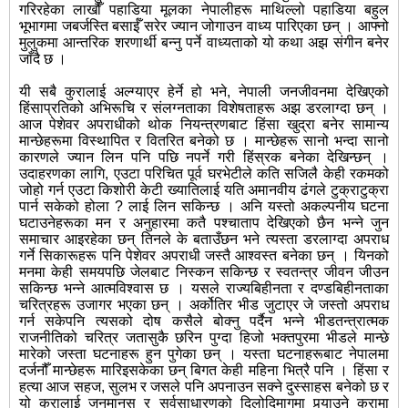
गरिरहेका लाखौँ पहाडिया मूलका नेपालीहरू माथिल्लो पहाडिया बहुल
भूभागमा जबर्जस्ति बसाईँ सरेर ज्यान जोगाउन वाध्य पारिएका छन् । आफ्नो
मुलुकमा आन्तरिक शरणार्थी बन्नु पर्ने वाध्यताको यो कथा अझ संगीन बनेर
जाँदै छ ।
यी सबै कुरालाई अल्ग्याएर हेर्ने हो भने, नेपाली जनजीवनमा देखिएको
हिंसाप्रतिको अभिरूचि र संलग्नताका विशेषताहरू अझ डरलाग्दा छन् ।
आज पेशेवर अपराधीको थोक नियन्त्रणबाट हिंसा खुद्रा बनेर सामान्य
मान्छेहरूमा विस्थापित र वितरित बनेको छ । मान्छेहरू सानो भन्दा सानो
कारणले ज्यान लिन पनि पछि नपर्ने गरी हिंस्रक बनेका देखिन्छन् ।
उदाहरणका लागि, एउटा परिचित पूर्व घरभेटीले कति सजिलै केही रकमको
जोहो गर्न एउटा किशोरी केटी ख्यातिलाई यति अमानवीय ढंगले टुक्राटुक्रा
पार्न सकेको होला ? लाई लिन सकिन्छ । अनि यस्तो अकल्पनीय घटना
घटाउनेहरूका मन र अनुहारमा कतै पश्चाताप देखिएको छैन भन्ने जुन
समाचार आइरहेका छन् तिनले के बताउँछन भने त्यस्ता डरलाग्दा अपराध
गर्ने सिकारूहरू पनि पेशेवर अपराधी जस्तै आश्वस्त बनेका छन् । यिनको
मनमा केही समयपछि जेलबाट निस्कन सकिन्छ र स्वतन्त्र जीवन जीउन
सकिन्छ भन्ने आत्मविश्वास छ । यसले राज्यबिहीनता र दण्डबिहीनताका
चरित्रहरू उजागर भएका छन् । अर्कोतिर भीड जुटाएर जे जस्तो अपराध
गर्न सकेपनि त्यसको दोष कसैले बोक्नु पर्दैन भन्ने भीडतन्त्रात्मक
राजनीतिको चरित्र जतासुकै छरिन पुग्दा हिजो भक्तपुरमा भीडले मान्छे
मारेको जस्ता घटनाहरू हुन पुगेका छन् । यस्ता घटनाहरूबाट नेपालमा
दर्जनौँ मान्छेहरू मारिइसकेका छन् बिगत केही महिना भित्रै पनि । हिंसा र
हत्या आज सहज, सुलभ र जसले पनि अपनाउन सक्ने दुस्साहस बनेको छ र
यो कुरालाई जनमानस र सर्वसाधारणको दिलोदिमागमा पुर्‍याउने कुरामा