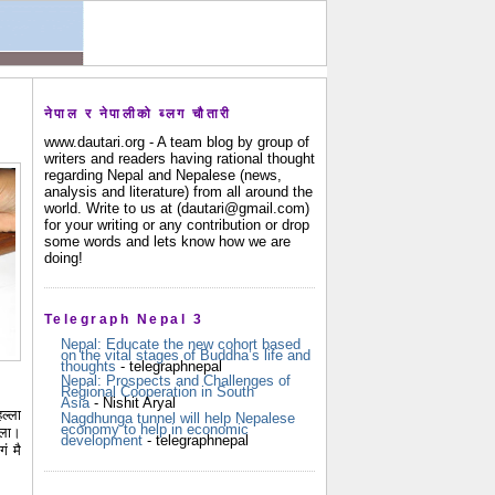
नेपाल र नेपालीको ब्लग चौतारी
www.dautari.org - A team blog by group of
writers and readers having rational thought
regarding Nepal and Nepalese (news,
analysis and literature) from all around the
world. Write to us at (dautari@gmail.com)
for your writing or any contribution or drop
some words and lets know how we are
doing!
Telegraph Nepal 3
Nepal: Educate the new cohort based
on the vital stages of Buddha’s life and
thoughts
- telegraphnepal
Nepal: Prospects and Challenges of
Regional Cooperation in South
Asia
- Nishit Aryal
ल्ला
Nagdhunga tunnel will help Nepalese
economy to help in economic
ोला।
development
- telegraphnepal
ं मै