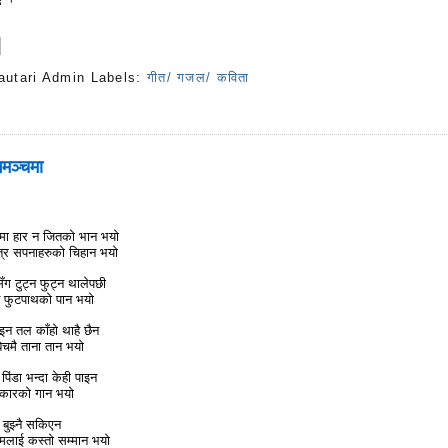
autari Admin
Labels:
गीत/ गजल/ कविता
s
गमञ्चमा
चमा हार न जितको भान भयो
त्र सपनाहरुको चिहान भयो
ँग टुट्न फुट्न थालेपछी
े फुटपाथको पान भयो
पाइन तल काँहो थाहै छैन
िचमै ताना तान भयो
पिंडा भन्दा केही पाइन
ने बेकारको गान भयो
 बुझ्नै सकिएन
े मलाई कस्तो सम्मान भयो