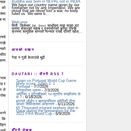
Buddha was born in NEPAL not in INDIA
त्यक
We have our country name given by our
क को
forefather not by any Imperialist. We are
proud that we never lost a war, no body
ेशमा
ruled us. We were b...
ब मा
Welcome
मिती: डिसेम्बर २४, २००८ साथीहरु माझ साझा डट
कममा संचारको महत्ब र दुरुपयोगको बारेमा गफकै
क्रममा सामुहिक ब्लगको मान्यता राख्दै दौंतरी खोल्...
फ्नो
ख्ने
ुनको
आजको उखान
 सीत
गेडा न गुडी केलाउंछे बूढी
 काम
DAUTARI :: दौंतरी RSS 7
्रभाब
Spain vs Portugal World Cup Game
likely score: Spain 2- 1
दछ र
Portugal
- 7/7/2026
ार ले
भेनेजुएलामा भूकम्प
- 7/3/2026
अमेरिका र इरानबीचको १४-सूत्रीय सम्झौतामा के
रोषा
छ ?
- 6/18/2026
इरानले जोर्डन र बहराइनस्थित अमेरिकी सैन्य
आधार शिविरहरूमा आक्रमण
- 6/11/2026
65 Thousand migrant workers died in
Qatar during the preparation for the
न्ने
2022 FIFA World Cup
- 6/9/2026
स कि
 होइन
दौँतरी लेखक
 लाई