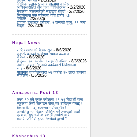
तस्करी भयावह
- 2/2/2026
वैदेशिक हुलाक भन्सार शाखामा कार्यरत
अधिकृतसहित तीन जना नियन्त्रणमा
- 2/2/2026
नेपालमा जलपन्छीको सङ्ख्या घट्दो
- 2/2/2026
सिक्लेसमा एकै महिनामा पाँच हजार ५३
पर्यटक
- 2/2/2026
झापामा ट्र्याक्टर दुर्घटना, १ जनाको मृत्यु, ११ जना
घाइते
- 2/2/2026
Nepal News
राष्ट्रियसभाको बैठक सुरु
- 8/6/2026
पुन:संरचनाको पर्खाइमा समाज कल्याण
परिषद्
- 8/6/2026
होर्मुजमा इरान–ओमान सहमति नजिक
- 8/6/2026
नेपाल आयल निगमको कार्यकारी निर्देशकमा
साह
- 8/6/2026
यातायात कार्यालयद्वारा ५७ करोड १५ लाख राजस्व
संकलन
- 8/6/2026
Annapurna Post 13
कक्षा १२ को पूरक परीक्षामा ८१.१९ विद्यार्थी पास
स्कुलमा कैंची चलाउन रोक,तर रोकिएन पेलाइ !
बैंकमा पैसा छ, बजारमा भरोसा छैन !
जन्मसिद्ध नागरिकता सीमित गर्ने ट्रम्पको अर्को
प्रयास, दुई नयाँ कार्यकारी आदेश जारी
कसरी जोगियो इन्फान्टिनोको कुर्सी ?
Khabarhub 13