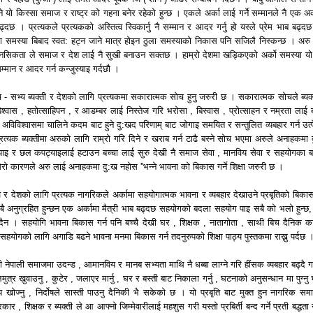
ुने यो किस्सा समाज र राष्ट्र को गहना बनेर रहेको हुन्छ । एकले अर्का लाई गर्ने सम्मानले नै एक अर्
ढ्दछ । प्रत्यकले प्रत्यकको अस्तित्व स्विकार्नु नै सम्मान र आदर गर्नु हो यस्ले प्रेम भाब बढ्दछ
 समस्या बिबाद स्वत: हट्न जाने मात्र होइन ठुला समस्याको निकास पनि सजिलै निस्कन्छ । अरु
मानसिकता ले समाज र देश लाई नै सुखी बनाउन सक्तछ । हाम्रो देशमा खड्किएको अर्को समस्या यो
्मान र आदर गर्न कन्जुस्याइ गर्दछौ ।
- सभ्य ब्यक्ती र देशको लागि प्रत्यकमा सकारात्मक सोच हुनु जरुरी छ । सकारात्मक सोचले ब्यक्
वास , हतोत्साहिपन , र आडम्बर लाई निस्तेज गरि भरोसा , बिस्वास , प्रोत्साहन र नम्रता लाई 
अविविश्वासमा चालिने कदम बाट हुने दु:खद परिणाम् बाट जोगाइ समयित र सन्तुलित व्यबहार गर्न उत्प
त्यक ब्यक्तीमा अरुको लागि राम्रो गरि दिने र खराब गर्न टाढै बस्ने सोच भएमा अरुले अनाहकमा 
्याइ र छल कपट्याइलाई हटाउन बच्चा लाई सुरु देखी नै समाज सेवा , मानविय सेवा र सहयोगका बा
 ''मेरो कारणले अरु लाई अनाहकमा दु:ख नहोस ''भन्ने भावना को बिकास गर्ने शिक्षा जरुरी छ ।
र देशको लागि प्रत्यक नागरिकले अर्कामा सहयोगात्मक भावना र व्यबहार देखाउने प्रबृतिको बिकास 
ै अनुग्रहित हुन्छन एक अर्कामा मैत्री भाब बढ्दछ सहयोगको बदला सहयोग पाइ सबै को भलो हुन्छ
हन्दैन । सहयोगि भावना बिकास गर्न पनि बच्चै देखी घर , शिक्षक , नातागोता , साथी बिच दैनिक कार
 सहयोगको लागि अगाडि बढने भावना मनमा बिकास गर्न तदनुरुपको शिक्षा पाठ्य पुस्तकमा राख्नु पर्दछ 
 नेपाली समाजमा उदन्ड , आमानविय र मानब सभ्यता माथि नै धब्बा लाग्ने गरि हींसक व्यबहार बढ्दै 
्र खुवाउनु , कुटेर , जलाएर मार्नु , घर र बस्ती बाट निकाला गर्नु , घटनाको अनुसन्धान मा पुग्नु भ
ाय खोज्नु , निर्दोषले सास्ती पाउनु दैनिकी भै सकेको छ । यो प्रबृति बाट मुक्त हुन नागरिक सम
र , शिक्षक र ब्यक्ती ले आ आफ्नो जिम्मेवारीलाई महशुस गरी यस्तो प्रबिर्ती बन्द गर्ने प्रती बद्धता न