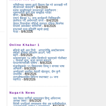
भूमिहीनका नाममा झूटो विवरण पेश गरे कारबाही गर्ने
सरकारको चेतावनी
- 8/4/2026
मधेस सम्झौताबारे सरकारको स्पष्टीकरण :
गृहमन्त्रीले कुनै ठोस सम्झौता गरेका
छैनन्
- 8/4/2026
राष्ट्र बैंकका १८ जना कार्यकारी निर्देशकसँग
छलफल गर्दै अर्थमन्त्री वाग्ले
- 8/4/2026
नेपाल लिकर्सका सीईओ तुलाधर एसिया बिजनेस
लिडर्स अवार्डबाट सम्मानित
- 8/4/2026
इन्धनको मूल्य वृद्धिसँगै बढ्यो हवाई
भाडा
- 8/4/2026
Online Khabar 1
बलियो बन्दै अल निनो : अगस्टदेखि अक्टोबरसम्म
वर्षाको ढाँचामा परिवर्तन आउने, गर्मी
बढ्ने
- 8/8/2026
थाइल्यान्डमा १४ वर्षीय किशोरले चलाएको गोलीबाट
८ जनाको मृत्यु, कडा कानुन बनाउने
प्रधानमन्त्रीको घोषणा
- 8/8/2026
माङसेबुङका ११ विद्यालयमा लिम्बू र वान्तवा भाषा
अनिवार्य
- 8/8/2026
अन्योलको भुमरीमा नेपाली खेलकुद, छैन कुनै
उपलब्धि
- 8/8/2026
लागुऔषधसहित विभिन्न स्थानबाट २० जना
पक्राउ
- 8/8/2026
Nagarik News
जय नेपाल पार्टीको बटमलाइन हिन्दु अधिराज्य:
अध्यक्ष जबरा
- 8/6/2026
विदेशी उपाधिको समकक्षता सेवा अब यूजीसीमार्फत,