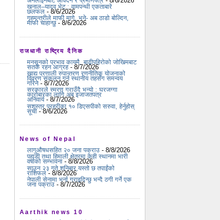
अनलाइनबाटै आवेदन र प्रमाणपत्र
- 8/6/2026
खनाल–यादव भेट : वामपन्थी एकताबारे
छलफल
- 8/6/2026
गृहमन्त्रीले माफी मागे, भने- अब ठाडो बोल्दिन,
माफी चाहान्छु
- 8/6/2026
राजधानी राष्ट्रिय दैनिक
मनसुनको प्रभाव कायमै, बाढीपहिरोको जोखिमबाट
सतर्क रहन आग्रह
- 8/7/2026
खाद्य प्रणाली रुपान्तरण रणनीतिक योजनाको
विवरण संकलन गर्न स्थानीय तहसँग समन्वय
गरिने
- 8/7/2026
सरकारले स्मरण गराउँदै भन्यो : घरजग्गा
कारोबारका लागि अब इजाजतपत्र
अनिवार्य
- 8/7/2026
सशस्त्र प्रहरीका १० डिएसपीको सरुवा, हेर्नुहोस्
सूची
- 8/6/2026
News of Nepal
लागुऔषधसहित २० जना पक्राउ
- 8/8/2026
पहाडी तथा हिमाली क्षेत्रमा केही स्थानमा भारी
वर्षाको सम्भावना
- 8/8/2026
साउन २३ गते शनिबार,यस्तो छ तपाईंको
राशिफल
- 8/8/2026
नेपाली सेनामा भर्ना गराइदिन्छु भन्दै ठगी गर्ने एक
जना पक्राउ
- 8/7/2026
Aarthik news 10