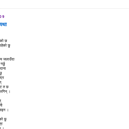
009
्यथा
ेको छ
रहेको छु
दय जलाउँदा
र्छु
 दाना
छु
ाएर
्
ँट त छ
 लगिन् ।
!
्
नी
जाइन ।
को छु
्र
छु ।