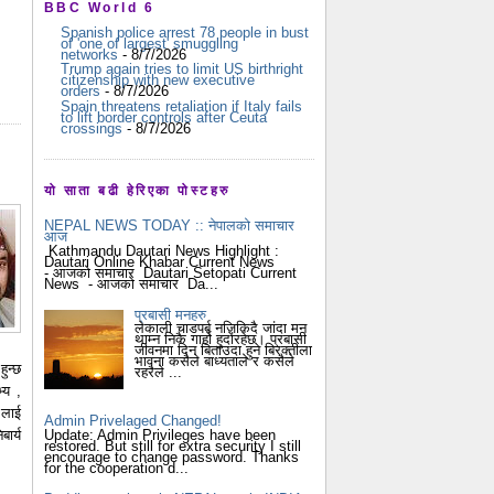
BBC World 6
Spanish police arrest 78 people in bust
of 'one of largest' smuggling
networks
- 8/7/2026
Trump again tries to limit US birthright
citizenship with new executive
orders
- 8/7/2026
Spain threatens retaliation if Italy fails
to lift border controls after Ceuta
crossings
- 8/7/2026
यो साता बढी हेरिएका पोस्टहरु
NEPAL NEWS TODAY :: नेपालको समाचार
आज
Kathmandu Dautari News Highlight :
Dautari Online Khabar Current News
- आजको समाचार Dautari Setopati Current
News - आजको समाचार Da...
प्रबासी मनहरु
लेकाली चाडपर्ब नजिकिदै जांदा मन
थाम्न निकै गार्हो हुदोंरहेछ। प्रबासी
जीवनमा दिन बिताउदा हुने बिरक्तीला
भावना कसैले बाध्यताले र कसैले
ुन्छ
रहरैले ...
्य ,
 लाई
Admin Privelaged Changed!
Update: Admin Privileges have been
ार्य
restored. But still for extra security I still
encourage to change password. Thanks
for the cooperation d...