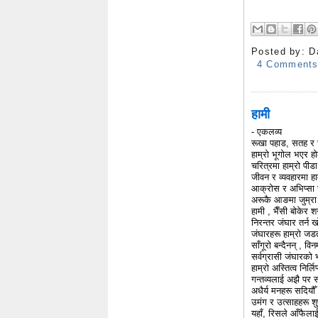
Posted by:
D
4 Comment
हामी
- एकलव्य
रूखा पहाड, सतह र 
हाम्रो भूगोल भएर ह
चरित्रमा हाम्रो पीड
जीवन र व्यवहारमा हा
आक्रोस र अभिप्सा 
अरूकै आङमा जुम्रा
हामी , भैँसी बोकेर श
निरन्तर जंघार तर्न खो
जंघारहरू हाम्रो जड
साँगूरो बन्दैनन् , विन
सर्वग्रासी जंघारको
हाम्रो अस्तित्व निर्लि
गन्तव्यलाई अझै पर 
अधैर्य मनहरू सदियौँ
उमंग र उत्साहहरू श
यहाँ, रिसले आँफैला