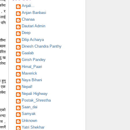
कामा
Anjali...
 , र
Anjan Banbasi
 लाई
Chanaa
 पनि
Dautari Admin
Deep
Dilip Acharya
तीमा
बढवा
Dinesh Chandra Panthy
ेरित
Gaalab
दु:ख
Girish Pandey
रेमा
Himal_Paari
Maverick
Naya Bihani
हुनु
, एक
Nepal!
्यमा
Nepali Highway
।
Postak_Shrestha
Saan_dai
गएको
Samyak
न्दा
Unknown
ाज ,
Yatri Shekhar
गर्ने