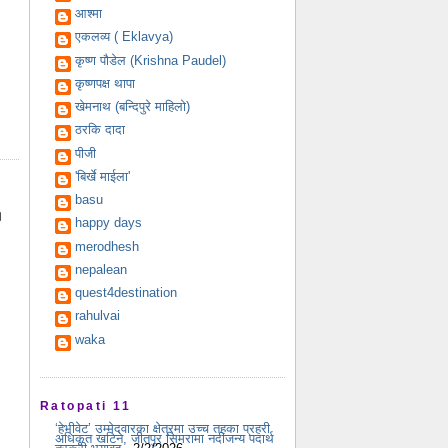
आश्मा
एकलव्य ( Eklavya)
कृष्ण पौडेल (Krishna Paudel)
कृष्णपक्ष थापा
खेमनाथ (बन्दिपुरे माहिलो)
ठरकि दादा
पीजी
'बिर्खे माईला'
basu
।
happy days
merodhesh
nepalean
quest4destination
rahulvai
waka
Ratopati 11
‘हेभीवेट’ उम्मेदवारका क्षेत्रमा उच्च तहका प्रहरी
अधिकृत खटिने, जीतपुर सिमरामा नदीजन्य पदार्थ