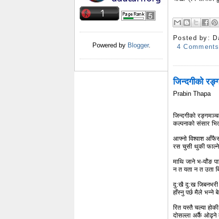
Posted by:
D
Powered by
Blogger
.
4 Comment
जिन्दगीको रङ्
Prabin Thapa
जिन्दगीको रङ्गमञ्
कल्पनाको संसार भि
आफ्नो विश्वाश आँफैस
रस चुसी थुकी फाल्न
माथि जाने भ-र्याँङ 
न त यता न त उता ब
दु:खै दु:ख जिबनभरी 
हाँस्नु पर्छ मैले भन्
रित यस्तै चल्या होकी
दोसल्ला अर्कै ओढ्न