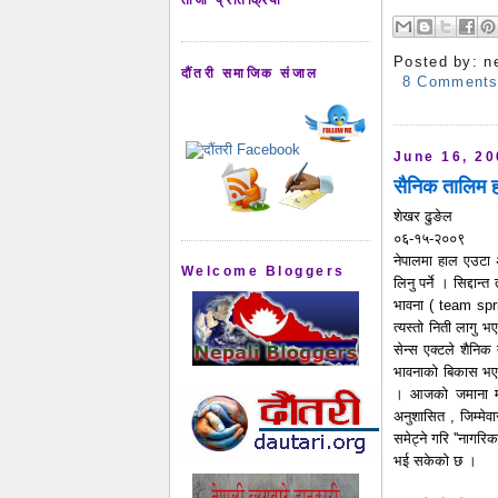
Posted by:
n
दौंतरी समाजिक संजाल
8 Comment
June 16, 2
सैनिक तालिम हो
शेखर
ढुङेल
०६-१५-२००९
नेपालमा हाल एउटा अर
Welcome Bloggers
लिनु पर्ने । सिद्द
भावना ( team spri
त्यस्तो निती लागु भ
सेन्स एक्टले शैनि
भावनाको बिकास भएको
। आजको जमाना मा 
अनुशासित ,
जिम्मेव
समेट्ने गरि ''नागरि
भई सकेको छ ।