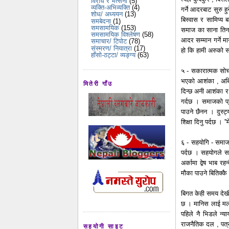
विरोध र भर्त्सना
(5)
व्यक्ति-अभिव्यक्ति
(4)
गर्ने आदरबाट सुरु ह
शोध/ अध्ययन
(13)
बिस्वास र सामिप्य ब
समबेदना
(1)
समसामयिक
(153)
समाज का साना तिना
समसामयिक विश्लेषण
(58)
आदर सम्मान गर्ने 
समाचार/ टिपोट
(78)
संस्मरण/ नियात्रा
(17)
हो कि हामी अरुको सम
हाँसो-ठट्टा/ व्यङ्ग्य
(63)
५ - सकारात्मक सोच 
भएको आशंका , अबिश्
मितेरी गाँउ
दिन्छ अनी आशंका र 
गर्दछ । समाजको प्र
पाउने छैनन । दुस्ट
शिक्षा दिनु पर्दछ ।
६ - सहयोगि - समाज 
पर्दछ । सहयोगले सब
अर्कामा द्वेष भाब र
मौका पाउने बितिक्कै
बिगत केही समय देखी
छ । मानिस लाई मलमुत
पहिले नै भिडले न्य
राजनैतिक दल , पत्रका
सहयोगी साइट