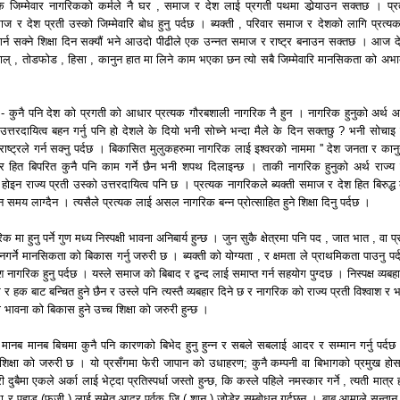
एक जिम्मेवार नागरिकको कर्मले नै घर , समाज र देश लाई प्रगती पथमा डोर्‍याउन सक्तछ । प्र
 र देश प्रती उस्को जिम्मेवारि बोध हुनु पर्दछ । ब्यक्ती , परिवार समाज र देशको लागि प्रत्य
गर्न सक्ने शिक्षा दिन सक्यौं भने आउदो पीढीले एक उन्नत समाज र राष्ट्र बनाउन सक्तछ । आज द
ाल् , तोडफोड , हिसा , कानुन हात मा लिने काम भएका छन त्यो सबै जिम्मेवारि मानसिकता को अभा
कुनै पनि देश को प्रगती को आधार प्रत्यक गौरबशाली नागरिक नै हुन । नागरिक हुनुको अर्थ आ
 उत्तरदायित्व बहन गर्नु पनि हो देशले के दियो भनी सोच्ने भन्दा मैले के दिन सक्तछु ? भनी सोचाइ रा
ाष्ट्रले गर्न सक्नु पर्दछ । बिकासित मुलुकहरुमा नागरिक लाई इश्वरको नाममा '' देश जनता र कान
राष्ट्र हित बिपरित कुनै पनि काम गर्ने छैन भनी शपथ दिलाइन्छ । ताकी नागरिक हुनुको अर्थ राज्य
 होइन राज्य प्रती उस्को उत्तरदायित्व पनि छ । प्रत्यक नागरिकले ब्यक्ती समाज र देश हित बिरुद्ध
 समय लाग्दैन । त्यसैले प्रत्यक लाई असल नागरिक बन्न प्रोत्साहित हुने शिक्षा दिनु पर्दछ ।
िक मा हुनु पर्ने गुण मध्य निस्पक्षी भावना अनिबार्य हुन्छ । जुन सुकै क्षेत्रमा पनि पद , जात भात , वा प
र्ने मानसिकता को बिकास गर्नु जरुरी छ । ब्यक्ती को योग्यता , र क्षमता ले प्राथमिकता पाउनु पर्
श नागरिक हुनु पर्दछ । यस्ले समाज को बिबाद र द्वन्द लाई समाप्त गर्न सहयोग पुग्दछ । निस्पक्ष व्यबह
 हक बाट बन्चित हुने छैन र उस्ले पनि त्यस्तै व्यबहार दिने छ र नागरिक को राज्य प्रती विश्वाश र भ
ष भावना को बिकास हुने उच्च शिक्षा को जरुरी हुन्छ ।
ानब मानब बिचमा कुनै पनि कारणको बिभेद हुनु हुन्न र सबले सबलाई आदर र सम्मान गर्नु पर्दछ भ
शिक्षा को जरुरी छ । यो प्रसँगमा फेरी जापान को उधाहरण; कुनै कम्पनी वा बिभागको प्रमुख हो
ी दुबैमा एकले अर्का लाई भेट्दा प्रतिस्पर्धा जस्तो हुन्छ, कि कस्ले पहिले नमस्कार गर्ने , त्यती मात्र
राला र पहाड (फुजी ) लाई समेत आदर पूर्वक जि ( शान ) जोडेर सम्बोधन गर्दछन । बाबु आमाले सन्तान