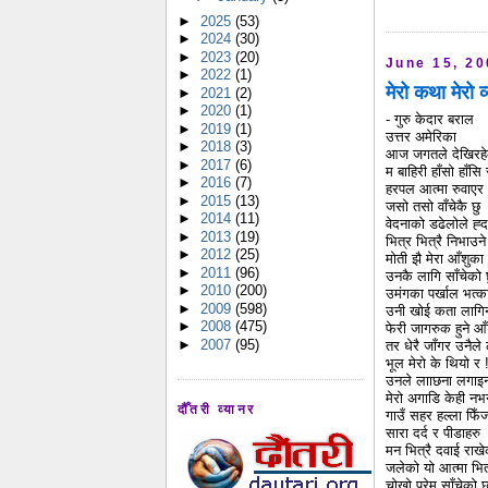
►
2025
(53)
►
2024
(30)
►
2023
(20)
June 15, 2
►
2022
(1)
मेरो कथा मेरो व
►
2021
(2)
►
2020
(1)
- गुरु केदार बराल
►
2019
(1)
उत्तर अमेरिका
►
2018
(3)
आज जगतले देखिरह
►
2017
(6)
म बाहिरी हाँसो हाँसि 
►
2016
(7)
हरपल आत्मा रुवाएर
►
2015
(13)
जसो तसो वाँचेकै छु
►
2014
(11)
वेदनाको डढेलोले ह्
►
2013
(19)
भित्र भित्रै निभाउने ग
►
2012
(25)
मोती झै मेरा आँशुका
►
2011
(96)
उनकै लागि साँचेको 
►
2010
(200)
उमंगका पर्खाल भत्क
►
2009
(598)
उनी खोई कता लागिन
►
2008
(475)
फेरी जागरुक हुने आ
►
2007
(95)
तर धेरै जाँगर उनैले
भूल मेरो के थियो र 
उनले लााछना लगाइन
मेरो अगाडि केही नभ
दौँतरी व्यानर
गाउँ सहर हल्ला फिँ
सारा दर्द र पीडाहरु
मन भित्रै दवाई राखे
जलेको यो आत्मा भित
चोखो प्रेम साँचेको 