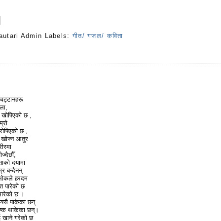
autari Admin
Labels:
गीत/ गजल/ कविता
s
चट्टानहरू
ोला,
ा खोपिएको छ ,
म्रो
रोपिएको छ ,
 खोज्न आतुर
रीरमा
ज्दैछौँ,
ताको दयामा
म्र बन्दैनन्
 भोकले हरदम
प्त पारेको छ
सारेको छ ।
 यसै पाकेका छन्
ुष्क थाकेका छन्।
ई खाने गरेको छ