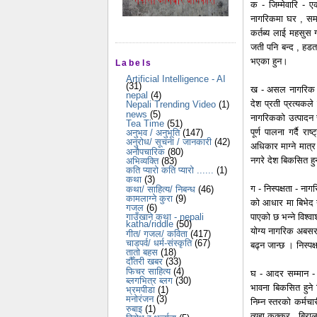
क - जिम्मेवारि - 
नागरिकमा घर , समाज
कर्तब्य लाई महसुस 
जती पनि बन्द , हडत
भएका हुन।
Labels
Artificial Intelligence - AI
(31)
ख - असल नागरिक - 
nepal
(4)
देश प्रती प्रत्यकले
Nepali Trending Video
(1)
news
(5)
नागरिकको उत्पादन र
Tea Time
(51)
पूर्ण पालना गर्दै 
अनुभव / अनुभूति
(147)
अनुरोध/ सूचना / जानकारी
(42)
अधिकार माग्ने मात्र
अनौपचारिक
(80)
नगरे देश बिकसित हुन
अभिव्यक्ति
(83)
कति प्यारो कति प्यारो ......
(1)
कथा
(3)
ग - निस्पक्षता - नागर
कथा/ साहित्य/ निबन्ध
(46)
कामलाग्ने कुरा
(9)
को आधार मा बिभेद नग
गजल
(6)
पाएको छ भन्ने विश्वा
गाउँखाने कथा - nepali
katha/riddle
(50)
योग्य नागरिक अबसर र
गीत/ गजल/ कविता
(417)
चाडपर्व/ धर्म-संस्कृति
(67)
बढ्न जान्छ । निस्पक्
तातो बहस
(18)
दौँतरी खबर
(33)
फिचर साहित्य
(4)
घ - आदर सम्मान - म
ब्लगभित्र ब्लग
(30)
भावना बिकसित हुने 
भ्रमपीडा
(1)
मनोरंजन
(3)
निम्न स्तरको कर्मचार
रुबाइ
(1)
त्यहा कुक्कुर , बि