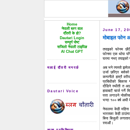
Home
नेपाली ब्लग वाल
June 17, 2
दौंतरी के हो?
मोबाइल फोन अब च
Dautari Login
सम्पूर्ण पोष्ट
सजिलो नेपाली टाइपिङ
तपाइको फोनम छीटै 
AI Chat GPT
फोनमा एक थोपा पनि
घरमा नभए तपाइको फो
अब भने त्यस्तो झमेला
मलाई दौंतरी मनपर्छ
उर्जा छरिएर बसेको
कम्पनीले हाम्रै वरीप
प्रबिधीको बिकास 
दौडिने स्थीती त आ
हावाबाटै चार्ज गर्न
Dautari Voice
पत्ता लगाउने नोकी
भन्दा १०० बर्ष अघी
नेपालमा केही महिना
भारतका केही ठाउंमा
बिना बिजुली लगातार
रमाऔं।
ताजा प्रतिक्रिया