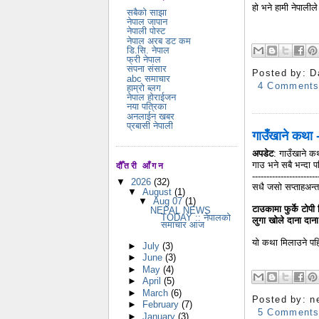
हो भने हामी नेपालीले 
सबैको साझा
नेपाल जापान
नेपाली पोस्ट
नेपाल अरब डट कम
डि.सि. नेपाल
फ्री नेपाल
सपना संसार
Posted by:
D
abc समाचार
4 Comment
हाम्रो ब्लग
नेपाल होराईजन
नया पत्रिका
अनलाईन खबर
प्रबासी नेपाली
गाउँखाने कथ
अपडेट
: गाउँखाने क
गाउ भने सबै भन्दा 
दौँतरी आँगन
-----------------------
▼
2026
(32)
सधै जसो सप्ताहअन्
▼
August
(1)
▼
Aug 07
(1)
टाउकामा फुर्के टोपी प
NEPAL NEWS
TODAY :: नेपालको
लुगा खोले दाना दाना
समाचार आज
यो कथा मिलाउने पहि
►
July
(3)
►
June
(3)
►
May
(4)
►
April
(5)
►
March
(6)
Posted by:
n
►
February
(7)
5 Comment
►
January
(3)