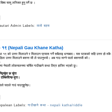
बिश्व सामु लज्जित हुनु पर्ने छ ।
autari Admin
Labels:
तातो बहस
s
ा - १९ (Nepali Gau Khane Katha)
था १९ को उत्तर मिलाउने र मिलाउन प्रयास गर्ने सबैलाइ धन्यबाद। यस पटकको सहि उत्तर हो मकै
पहिला उत्तर मिलाउने बसन्त जी ले पाउनुभयो। अब गाउ माग्ने पालो बसन्तजी को।
-
तमा नेपाली लोकचलनमा चर्चित गाउँखाने कथा लिएर हाजिर भएको छु।
िठ्यूंमा छ जुंगा
 टल्किदिन्छ मुगा।
लो पाठले गाउं पाउनुहुनेछ।
epalean
Labels:
गाउँखाने कथा - nepali katha/riddle
s