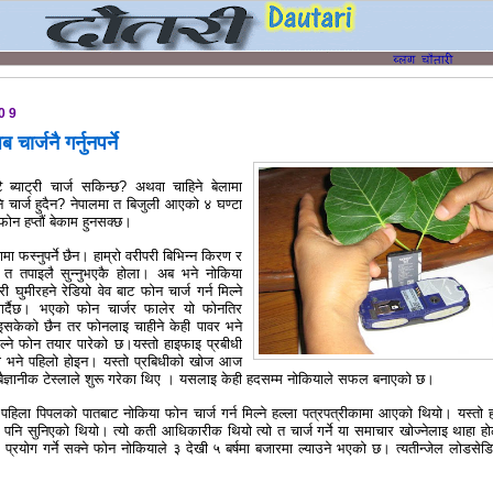
009
ार्जनै गर्नुनपर्ने
ब्याट्री चार्ज सकिन्छ? अथवा चाहिने बेलामा
 चार्ज हुदैन? नेपालमा त बिजुली आएको ४ घण्टा
न हप्तौं बेकाम हुनसक्छ।
मा फस्नुपर्ने छैन। हाम्रो वरीपरी बिभिन्न किरण र
 त तपाइलै सुन्नुभएकै होला। अब भने नोकिया
री घुमीरहने रेडियो वेव बाट फोन चार्ज गर्न मिल्ने
गर्दैछ। भएको फोन चार्जर फालेर यो फोनतिर
इसकेको छैन तर फोनलाइ चाहीने केही पावर भने
े मिल्ने फोन तयार पारेको छ।यस्तो हाइफाइ प्रबीधी
या भने पहिलो होइन। यस्तो प्रबिधीको खोज आज
 बैज्ञानीक टेस्लाले शुरू गरेका थिए । यसलाइ केही हदसम्म नोकियाले सफल बनाएको छ।
 पहिला पिपलको पातबाट नोकिया फोन चार्ज गर्न मिल्ने हल्ला पत्रपत्रीकामा आएको थियो। यस्तो ह
 पनि सुनिएको थियो। त्यो कती आधिकारीक थियो त्यो त चार्ज गर्ने या समाचार खोज्नेलाइ थाहा ह
 प्रयोग गर्ने सक्ने फोन नोकियाले ३ देखी ५ बर्षमा बजारमा ल्याउने भएको छ। त्यतीन्जेल लोडसेडिग