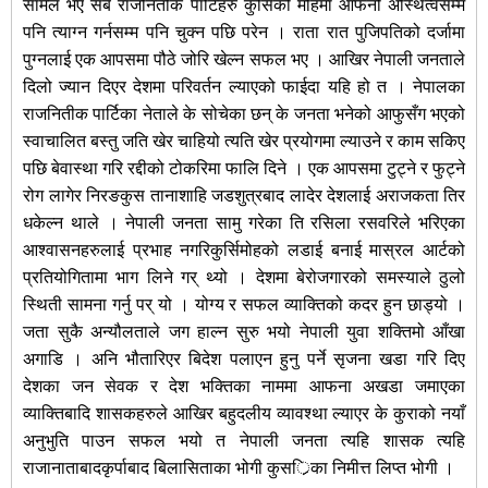
सामेल भए सबै राजनितीक पार्टिहरु कुर्सिको मोहमा आफनो अस्थित्वसम्म
पनि त्याग्न गर्नसम्म पनि चुक्न पछि परेन । राता रात पुजिपतिको दर्जामा
पुग्नलाई एक आपसमा पौठे जोरि खेल्न सफल भए । आखिर नेपाली जनताले
दिलो ज्यान दिएर देशमा परिवर्तन ल्याएको फाईदा यहि हो त । नेपालका
राजनितीक पार्टिका नेताले के सोचेका छन् के जनता भनेको आफुसँग भएको
स्वाचालित बस्तु जति खेर चाहियो त्यति खेर प्रयोगमा ल्याउने र काम सकिए
पछि बेवास्था गरि रद्दीको टोकरिमा फालि दिने । एक आपसमा टुट्ने र फुट्ने
रोग लागेर निरङकुस तानाशाहि जडशुत्रबाद लादेर देशलाई अराजकता तिर
धकेल्न थाले । नेपाली जनता सामु गरेका ति रसिला रसवरिले भरिएका
आश्वासनहरुलाई प्रभाह नगरिकुर्सिमोहको लडाई बनाई मास्रल आर्टको
प्रतियोगितामा भाग लिने गर् थ्यो । देशमा बेरोजगारको समस्याले ठुलो
स्थिती सामना गर्नु पर् यो । योग्य र सफल व्याक्तिको कदर हुन छाड्यो ।
जता सुकै अन्यौलताले जग हाल्न सुरु भयो नेपाली युवा शक्तिमो आँखा
अगाडि । अनि भौतारिएर बिदेश पलाएन हुनु पर्ने सृजना खडा गरि दिए
देशका जन सेवक र देश भक्तिका नाममा आफना अखडा जमाएका
व्याक्तिबादि शासकहरुले आखिर बहुदलीय व्यावश्था ल्याएर के कुराको नयाँ
अनुभुति पाउन सफल भयो त नेपाली जनता त्यहि शासक त्यहि
राजानाताबादकृर्पाबाद बिलासिताका भोगी कुसर्िका निमीत्त लिप्त भोगी ।