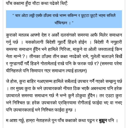
पाँच कक्षामा हुँदा यौटा कथा पढेको थिएँ:
“ चार ओटा लठ्ठी एक्कै ठाँउमा राखे भाच्न सकिन्न र छुट्टा छुट्टै भएमा सजिलै
भाँचिन्छन । ”
कुराको मतलब आफ्नो देश र अर्को दलसंगको समस्या आफै मिलेर समाधान
गर्नु पर्छ । यसकोलागी बिदेशी गुहार्दै हिंडने होईन । बिदेशी नै नगुहारी
समस्या समाधान हुँदैन भने हामिले गिरिजा, माकुने वा ओली जस्तालाई किन
नेता मान्ने ?। तीनका ठाँउमा तीन कक्षा नपढेको रामे, गुलेली चलाउने बिर्खे
र गुण्डागर्दी गर्दै हिडने गोतामेलाई राखे पनि के फरक पर्छ र? (समस्या परेमा
यीनिहरुले पनि सिमापार गएर समाधान ल्याई हाल्छन)
जे होस, कुरा बाहिर नआएसम्म हामिले सबैलाई उपचार गर्नै गएको सम्झनु पर्छ
। तर मुख्य कुरा के भने उपचारकको नीयत ठिक भएकै अबस्थामा पनि हरेक
उपचारले समस्या समाधान गर्छ नै भन्ने कुनै ठोकुवा हुँदैन। तर एउटा कुरा
भने निश्चित छ: हरेक उपचारको प्रक्रियामा रोगीलाई फाईदा भए वा नभए
पनि उपचारकलाई भने निश्चित फाईदा हुन्छ ।
म आशा गर्छु, हाम्रा नेताहरुले पुन पाँच कक्षाको कथा पढुन र
बुझुन
पनि ।