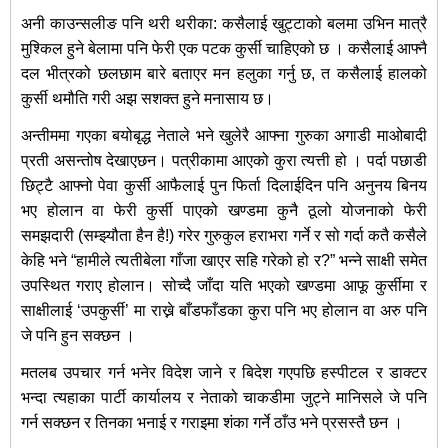
अनी काउन्सलीङ पनि थरी थरीका: कसैलाई खुट्टाको बलमा उभिन मात्रै
मुश्किल हुने बेलामा पनि फेरी एक पटक कुर्सी चाहिएको छ । कसैलाई आफ्नै
दल भीत्रको छलछाम बारे बताएर मन हलुका गर्नु छ, त कसैलाई हालको
कुर्सी थमौति गरी अझ सशक्त हुने मनासाय छ।
अन्तीममा गएका बयोबृद्ध नेताले भने खुलेरै आफ्ना गुरुका अगाडी माओबादी
प्रती असन्तोष देखाएछन। पत्रीकामा आएको कुरा त्यत्ती हो । पर्दा पछाडी
छिट्टै आफ्नो पेवा कुर्सी आफैलाई पुन फिर्ता दिलाईदिन पनि अनुनय बिनय
भए होलान वा फेरी कुर्सी पाएको खण्डमा कुनै ठूलो योजनाको फेरी
समझदारी (सम्झ्यौता हैन है!) गरेर गुरुकुल हराभरा गर्ने र सो गर्दा कतै कसैले
केहि भने “हामीले त्यतीबेला गाँजा खाएर सहि गरेको हो र?” भन्ने साक्षी समेत
उपस्थित गराए होलान। सोच्दै जाँदा यति भएको खण्डमा आफू कुर्सीमा र
साक्षीलाई ‘उपकुर्सी’ मा राख्ने बाँडफाँडका कुरा पनि भए होलान वा अरु पनि
जे पनि हुन सक्छन ।
मतलब उपचार गर्न भनेर विदेश जाने र बिदेश गएपछि हस्पीटल र डाक्टर
भन्दा त्यहाका पार्टी कार्यालय र नेताको चाकडीमा जुट्ने मानिसले जे पनि
गर्न सक्छन र तिनका भनाई र गराइमा शंका गर्ने ठाँउ भने प्रसस्तै छन ।