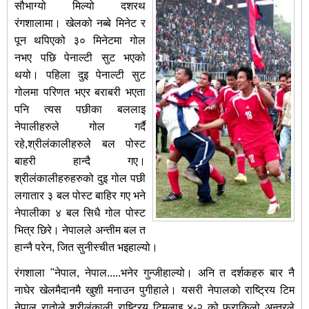
सौभाग्यो मिल्यो दशरथ
रंगशालामा। खेलको नब्बे मिनेट र
पून थपिएको ३० मिनेटमा गोल
नभए पछि पेनाल्टी सुट भएको
थयो। पहिला दुइ पेनाल्टी सुट
गोलमा परिणत भएर बराबरी भएता
पनि त्यस पछीका बललाइ
नेपालीहरुले गोल गर्दै
रहे,श्रीलंकालीहरुले बल पोस्ट
बाहरी हान्दै गए।
श्रीलंकालीहरुहरुको दुइ गोल पछी
लगातार ३ बल पोस्ट बाहिर गए भने
नेपालीका ४ बल सिधै गोल पोस्ट
भित्र छिरे। नेपालले अन्तीम बल त
हान्नै परेन, जित सुनीस्चीत भइहाल्यो।
रंगशाला "नेपाल, नेपाल.....भनेर गुन्जीहाल्यो। अनि त दर्शकहरु बार नै
नाघेर खेलमैदानमै खुशी मनाउन पुगीहाले। यसरी नेपालको राष्ट्रिय टिम
नेपाल रातोले श्रीलंकाली राष्ट्रिय टिमलाइ ४-२ को फराकिलो अन्तरले