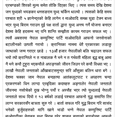
प्रचण्डको शिरको मुल्य समेत तोकि दिएका थिए । त्यस समय देखि देशमा
जन युध्दको भयङकर धनसङराम युध्द चर्किन थाल्यो । त्यसको केहि समय
पश्चात श्री ५ ज्ञानेन्द्रको केहि लागेन र माओवादि समक्ष घुडा टेक्न बाध्य
भएर युध्द बिराम गराउन दुई पक्ष वार्ता द्धारा युध्द अन्त्य गर्ने योजना बनाएर
देशमा केहि हदसम्म भए पनि शान्ति सम्झौता कायम गराउन सफल भए ।
त्यसै अबसरमा नेपाल कम्युनिष्ट पार्टि माओवादिले आफनो जनसेनाको
बटालीनको उत्पती गरायो । क्रान्तिका नाममा धेरै प्रकारका लडाकु
जत्थाको जन्म गराएर छाडे । १३औं हजार नेपालीको बलि चढाउन सफल
भयो त्यो क्रान्तिले न त नाबालक नै भने न त गर्भवती महिला बृद्ध बाबु आमा
नै भने कयौ टुहुरा भएकयौले अपाङ्गको जीवन जिउन परे कयौ विधवा भए ।
लाखौ नेपाली जनताको आँखाबाटसमुन्द्र सरि आँसुका बलिन धारा बगे ।
देशमा चक्का जाम नेपाल बन्दहत्या आतंकलुटपाट र अपहरण चन्दा
प्रकरणको धिन लाग्दा प्रबृदिका कदमहरु अङ्गालेर नेपाली जनताले
जीवनमा नसोचेको दुख भोग्नु पर्यो र अस्सैह भएर त्यो युध्दलाई नेपाली
जनताले साथ दियो र १२ बर्षको लडाई पश्चात आफनो युद्ध समाप्ति तिर
लाग्न सरकारसँग बात्र्ता सुरु गरे । बार्ता सफल गरि युद्ध बिराम गरि सासंद
भनेको बुर्जुवाहरुको मागि खाने भाडो भन्ने नेपाल कम्युनिष्ट पार्टि
माओवादीका नेताहरु युध्द बिराम गरेर शासन सत्ताको बागडोरमा आफनो