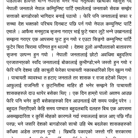
पहिलाको हविगत भोग्न नपरोस भनेर नयाँ नेतृत्वको खाचोको महसुस गर्दै
नेपाली जनताले नेपाल कम्यिुनिष्ट पार्टि एमालेलाई जनताको सेवक सम्झेर
सत्ताको बागडोरको भागिदार बनाई पठायो । फेरि पनि जनतालाई सफा र
सच्चा देश भक्तको परिचय दिनबाट पछि पर्न गयो नेपाल कम्युनिष्ट पार्टि
एमाले । आफैमा मनमुटाब सृजना गराएर भाई फुटे गबार लुटॆ भन्ने उखानलाई
सम्झना गराएर एक आपसमा फुट हुन गयो र एउटा सिङ्गो कम्युनिष्ट पार्टि
फुटेर चिरा चिरामा परिणत हुन थाल्यो । देशमा ठुलो अन्यौलताको बातावरण
सृजना उत्पन्न हुन गयो । नेपाली जनतालाई छोटो अवधिमा बहुदलिय
प्रजातन्त्रको स्वाँद जनतालाई बोकालाई कुभीण्डो;भने जस्तो हुन गयो र
फेरि पनि देशमा उहि काचुली फेरेका पाचायती नकाबधारिको दिन खुल्न गयो
। पाचायती व्यावश्था त हटाए जनताले तर शासक र राजा हटेको थिएन ।
आफुलाई राजनिती र कुटनितीमा माहिर हौ भनेर सम्झने ति पाचायती
शासकहरुले दाउ थापेर बसेका थिए । एक दिन हाम्रो पालो अवश्य आउछ
फेरि पनि भनेर कुरी बसेकाहरुको दिन आउनलाई धेरै समय पर्खनु परेन ।
बहुदल भित्रीएको केहि समय पश्चात बहुदलबादि दलहरु बिच एक आपसमा
असमझदारिता र कुर्सि मोहको कारणले गर्दा स्याललाई काल आए पछि गाँउ
पस्छ; भने जसरि देशको बागडोरको साचो उहि भेष बदलेका शासकहरुको
काँधमा अडेस लगाउन पुग्यो । खिचडि पकाएको जस्तो गरि सरकारमा