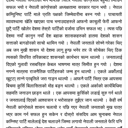
देशमा नेपाली जनताको मन मष्तिक जितेर नेपाली कांग्रेसले बहुमत ल्याउन
सफल भयो र नेपाली कांग्रेसको अध्यक्षतामा सरकार गठन भयो । नेपाल
कम्यिुनिष्ट पार्टि माले प्रति पक्षको जिम्मेवारीमा बस्न गयो । पाचायती
व्यावश्थामा खेलि खाएका पाच भनाउदाहरुले आफनो काचुली फेरी आफनो
छुटै् पार्टि खोलेर देशमा तेस्रो पार्टिको दर्जामा उभिन सफल भए । त्यस पछि
देशमा नयाँ कानुन नयाँ देश बहाक शाासकहरुको हातमा देशको शासन
सत्ताको बागडोरको साचो थामिन गयो । नेपालीे जनताले सोच्ने गरेका थिए
अब जन मुखी शासन यो देशमा लागु हुन्छ भनेर तर जॆ सोचेका थिए ठिक
त्यसको विपरित तरिकाबाट शासनको कार्यभार चल्न थाल्यो । जनतालाई
दिएको गुलावी रसबरिहरु केबल भाषणमा मात्र सिमीत हुन गयो । देशमा
नगन्ने मात्रमा राजनैतिक पार्टिहरुको जन्म हुन थाल्यो । एकले अर्कोलाई
खुट्टा् तान्ने प्रबृतिले जरा गाड्न थाल्यो । आफनै पार्टि भित्र एक आपसमा
बिचमा कुर्सि बिलासिताको मोह बड्न थाल्यो । एकले अर्काको कार्यबिधिमा
सहमति जनाउन छाड्न थाले । एक आपसमा कुर्सिको लडाई सुरु गर्न थाले
र जनतालाई दिएको आश्वासन र भरोसाहरु तुईएर जान थाल्यो । केही वर्ष
नेपाली कांग्रेसले शासन चलायो र पछि गएर नेपाली जनताको मुख पात्र
भएर काम गर्न सफल हुन सकेन र दोस्रो संसदिय आम चुनाबमा नेपाल
कम्निष्ट पार्टि मालेलाई देश चलाउने जिम्मा लगायो नेपाली जनताले फेरि पनि