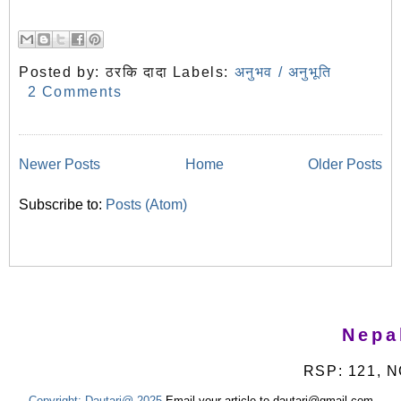
Posted by:
ठरकि दादा
Labels:
अनुभव / अनुभूति
2 Comments
Newer Posts
Home
Older Posts
Subscribe to:
Posts (Atom)
Nepa
RSP: 121, N
Copyright:
Dautari@ 2025
Email your article to dautari@gmail.com