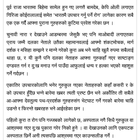
पूर्व राजा भारतमा बिहेमा सामेल हुन गए लगत्तै बामदेब, केपि ओली लगाएत
गिरिजा कोईरालालाई समेत ‘भारतमै उपचार गर्नु पर्ने रोग’ लागेका कारण सबै
एक एक गर्दै आफ्ना पुराना गुरुहरुको कुटिमा प्रवेश गरेका छन ।
चुनावी नारा र देखाउने आडम्बरमा जेसुकै भए पनि माओबादी लगाएतका
प्राय जम्मै दलका नेताले उतैका महामानवलाई आफ्नो शंकटमोचक, मार्ग
दर्शक र मसिहा सम्झने र मान्ने गरेको कुरा अब भने चाहि खुलै रुपमा सबैलाई
थाहा छ, र यी कुनै पनि दलका नेताहरु आफ्ना गुरुकहाँ गएर साष्टाङ्ग
दण्डवत गर्न र दु:ख मनाउ गर्न पाउँदा आफुलाई धन्य र हल्का भएको महशुस
गर्ने गर्दछन ।
एकातिर उपचारकोलागि भनेर गुरुकुल गएका नेताहरुको कहाँ कसरी र के
को उपचार हुँदैछ भन्ने बारेमा खबर त्यती प्रष्ट छैन भने अर्कोतिर ती सबैले
आ-आफ्ना देवतुल्य पथ-प्रदर्शक गुरुहरुसंग भेटघाट गर्ने गरको बारेमा चाहि
उडन्ते र फिरन्ते खबरहरु भने आईरहेका छन ।
पहिलो कुरा त रोग पनि गज्जबको लागेको छ, अस्पताल नगै सिधै गुरुकुल वा
आश्रममा गएर दु:ख पुकारा गरेर निको हुने । वा देखाउनको लागि एकपटक
अस्पताल छिर्ने अनी त्यसपछि आश्रममा गएर काउन्सलीङ गर्ने ।