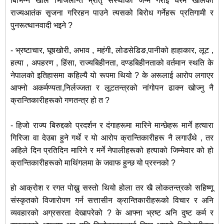
बिभिन्न खाले भिजिलान्ते भ्रातृ संस्थाको जन्म गराई चरम खालको
राज्यआतंक सृजना गरिरहन पाउने त्यसको बिरोध गर्नेहरू प्रतिगामी र
पुनरूत्थानवादी भइने ?
- भ्रष्टाचार, घूषखोरी, अभाव , महंगी, लोडसेडिङ,पानीको हाहाकार, लूट ,
हत्या , अपहरण , हिंसा, राज्यबिहीनता, दण्डबिहीनताको वर्तमान स्थति के
नेपालको इतिहासमा कहिल्यै यो रूपमा थियो ? के अरूलाई आरोप लगाएर
आफ्नो अकर्मण्यता,निर्लज्जता र लूटतन्त्रको नांगोपन ढाक्न खोज्नु नै
क्रान्तिकारीहरूको गणतन्त्र हो त ?
- हिजो राज्य बिरुद्दको प्रदर्शन र दंगाहरूमा मारिने मान्छेहरू मार्ने हत्यारा
गिरिजा वा देउबा हुने गर्थे र यो आरोप क्रान्तिकारीहरू नै लगाउँथे , तर
अहिले दिन प्रतिदिन मारिने र मर्ने नेपालीहरूको हत्याको जिम्मेवार को हो
क्रान्तिकारीहरूको माथिंगलमा के जवाफ हुन्छ यो प्रस्नको ?
हो आक्रोश र रगत पोख्नु सस्तो थियो होला तर खै लोकतन्त्रको सहिष्णू
संस्कृतको विजारोपण गर्न सत्तासीन क्रान्तिकारीहरूको विचार र अनि
व्यवहारको अग्रसरता देखापरेको ? के आफ्ना भ्रष्ट अनि दुष्ट कर्म र