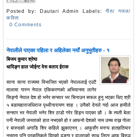
Posted by:
Dautari Admin
Labels:
गीत/ गजल/
कविता
0 Comments
नेपालीले पाएका पहिला र अहिलेका नयाँ अनुभुतीहरु - १
बिजय
कुमार
श्रेष्ठ
धादिङ्ग
हाल
जोईन्ट
वेस
बलाद
ईराक
साना साना राज्यमा विभाजित भएको नेपाललाई एउटै
मालामा गास्न नेपाल एकिकरणको अभियानमा लागेर
सिङ्गो नेपाल देश हो भनेर सन्सार भर चिनाउन सफल हुनु भएका थिए श्री
५ बडामहाराजधिराज पृथ्वीनारायण शाह । उनैको देनले गर्दा आज हामीले
सन्सार भर नेपाली भनेर शिर ठाडो गरेर हिड्न पाएका छौ । के त्यती बेला
पनी नेपाली जनताको हात नभएको हो र आफनो देशको नाम उच्च राख्न गोला
र बारुदको अगाडि शिर कहिले झुकाएनन् । आफुसँग मनग्य हातहतियार
नभएता पनि प्रकृतिकले दिएको ढुङ्गा र दाउराको साथ लिएर आफु बिरुद्ध