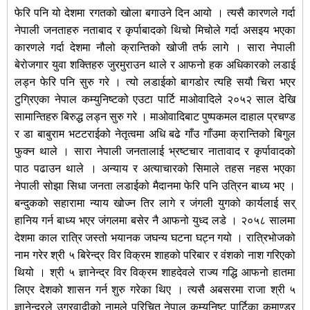
फेरि पनि यो देशमा रगतको खोला बगाउने दिन आयो । त्यसै कारणले गर्दा
नेपाली जनताहरु नताबाद र कृर्पाबादको थिचो मिचोले गर्दा असइय भएका
कारणले गर्दा देशमा नौलो क्रान्तिको खोजी तर्फ लागे । सारा नेपाली
बेरोजगार युवा शक्तिहरु जुरमुराउन थाले र आफनो हक अधिकारको लडाई
लड्न फेरि पनि सुरु गरे । त्यो लडाईको बागडोर त्यहि सयौ चिरा भएर
टुगि्रएका नेपाल कम्युनिष्टको एउटा पार्टि माओवादिले २०५२ साल देखि
सामान्तिहरु बिरुद्ध लड्न सुरु गरे । माओवादिबाट पुष्पकमल दाहाल प्रचण्ड
र डा बाबुराम भटटराईको नेतृत्वमा अधि बढे गाँउ गाँउमा क्रान्तिको बिगुल
फुक्न थाले । सारा नेपाली जनतालाई भ्रष्टचार नातावाद र कृर्पावादको
पाठ पढाउन थाले । अन्याय र अत्याचारको सिमाले तहस नहस भएका
नेपाली सोझा सिधा जनता लडाईको मैदानमा फेरि पनि उत्रिन बाध्य भए ।
बन्दुकको सहारामा न्याय खोज्न तिर लागे र जंगली युगको कार्यलाई सर्
हानिय गर्न बाध्य भएर जंगलमा बसेर नै आफनो युध्द लडे । २०५८ सालमा
देशमा काल रात्रि जस्तो भयानक जघन्य घटना घट्न गयो । रात्रिभोजको
नाम गरेर श्री ५ बिरेन्द्र विर विक्रम शाहको परिबार र वंशको नाश गरिएको
थियो । श्री ५ ज्ञानेन्द्र विर विक्रम शाहदेवले राज्य गद्धि आफनो हातमा
लिएर देशको शासन गर्न शुरु गरेका थिए । त्यसै अबसरमा राजा श्री ५
ज्ञानेन्द्रले उग्रवादीको नामले परिचित नेपाल कम्युनिष्ट पार्टिका कमाण्डर