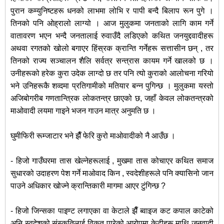
पुरान कम्युनिष्टहरू धनको लाभमा लोभि र पापी बन्दै बिलाप रून पुगे ।
तिनको पनि ओह्रालो लाग्यो । आज मुलुकमा जनताको लागि काम गर्ने
वातावरण भएन भन्दै जनतालाई रुवाउँदै लडिएको कथित जनयुद्दवादीहरू
अथवा रगतको खोलो बगाएर हिंस्रक क्रान्ति गर्नेहरू सत्तासीन छन् , तर
तिनको राज्य सञ्चालन शैलि सर्वत्र सन्त्रास कायम गर्ने खालको छ ।
उनीहरूको हरेक कुरा उदेक लाग्दो छ तर पनि त्यो कुराको आलोचना गरियो
भने उनिहरूकै शव्दमा प्रतिगामीको मतियार बन्न पुगिन्छ । मुलुकमा यस्तो
अजिबोगरीब गणतान्त्रिक लोकतन्त्र छाएको छ, जहाँ केवल लोकतन्त्रको
माओवादी लयमा गाइने भजन गाउन मात्र अनुमति छ ।
घुमीफिरी रूम्जाटार भने झैँ फेरि कुरो माओवादीको नै आउँछ ।
- हिजो गाउँघरमा तास खेल्नेहरूलाई , मुखमा तास कोचाएर कथित समाज
सुधारको उदाहरण पेश गर्ने माओवाद किन , स्वदेशीहरूले पनि क्यासिनो जान
पाउने अधिकार खोज्ने क्रान्तिकारी मागमा आएर टुंगिन्छ ?
- हिजो जिन्सका पाइण्ट लगाएका वा केटाले झैँ ब्वाइज कट कपाल काटेको
अनि स्वदेशको संस्कृतिलाई विकृत पारेको आरोपमा केटीहरू माथि जनवादी