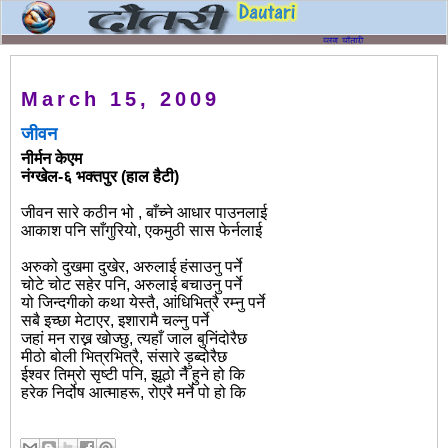
March 15, 2009
जीवन
नीर्मन
केएम
नंग्खेल
-
६
भक्तपुर
(
हाल
हैटी
)
जीवन सारे कठीन भो , बाँच्ने आधार पाउनलाई
आकाश पनि साँगुरियो, एकमुठी सास फेर्नलाई
अरुको दुखमा दुखेर, अरुलाई हंसाउनु पर्ने
चोटे चोट सहेर पनि, अरुलाई बचाउनु पर्ने
यो जिन्दगीको कथा येस्तै, आंधिभित्रै रम्नु पर्ने
सबै इच्छा मेटाएर, इशारामै चल्नु पर्ने
जहां मन राख्न खोज्छु, त्यहाँ जाल बुनिंदोरैछ
मीठो बोली भित्रभित्रै, संसारे ड़ुब्दोरैछ
ईश्वर तिम्रो सृष्टी पनि, झूठो नै हुने हो कि
हरेक निर्दोष आत्माहरू, रोएरै मर्ने पो हो कि