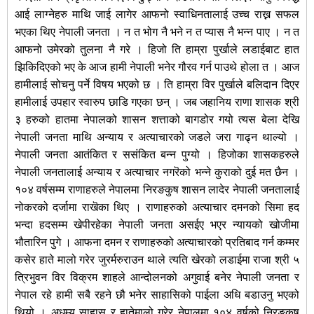
आई लाग्नेहरु माथि जाई लागेर आफनो स्वाधिनतालाई उच्च राख्न सफल
भएका थिए नेपाली जनता । न त भोग नै भने न त प्यास नै भन्न पाए । न त
आफनो उमेरको तुलना नै गरे । हिजो ति हाम्रा पुर्खाले लडाईबाट हात
झिकिदिएको भए के आज हामी नेपाली भनेर गौरव गर्न पाउथे होला त । आज
हामीलाई सोचनु पर्ने विषय भएको छ । ति हाम्रा विर पुर्खाले बलिदान दिएर
हामीलाई उपहार स्वारुप छाडि गएका छन् । जब जहानिय राणा शासक श्री
३ हरुको हातमा नेपालको शासन शत्ताको बागडोर गयो त्यस बेला देखि
नेपाली जनता माथि अन्याय र अत्याचारको जडले जरा गाढ्न थाल्यो ।
नेपाली जनता आतंकित र ससंकित बन्न पुग्यो । हिजोका शासकहरुले
नेपाली जनतालाई अन्याय र अत्याचार नगरॆको भन्ने कुराको दुई मत छैन ।
१०४ वर्षसम्म राणाहरुले नेपालमा निरङकुष शासन लादेर नेपाली जनतालाई
नोकरको दर्जामा राखॆका थिए । राणाहरुको अत्याचार दमनको सिमा हद
भन्दा हदसम्म खेपीरहेका नेपाली जनता असईए भएर न्यायको खोजीमा
भौतारिन पुगे । आफना दमन र राणाहरुको अत्याचारको प्रतिबाद गर्न कम्मर
कसेर हाते मालो गरेर जुरर्मरुराउन थाले त्यति खेरको लडाईमा राजा श्री ५
त्रिभुवन विर विक्रम शाहले आन्दोलनको अगुवाई बनेर नेपाली जनता र
नेपाल रहे हामी सबै रहने छौ भनेर साहासिको पाईला अधि बडाउनु भएको
थियो । अधम्य साहास र हातेमालो गरेर नेपालमा १०४ वर्षको निरङकुष